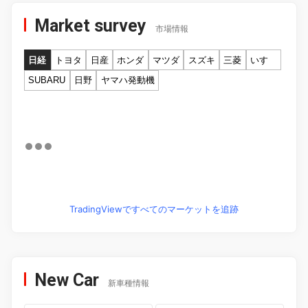
Market survey
市場情報
日経
トヨタ
日産
ホンダ
マツダ
スズキ
三菱
いすゞ
SUBARU
日野
ヤマハ発動機
TradingViewですべてのマーケットを追跡
New Car
新車種情報