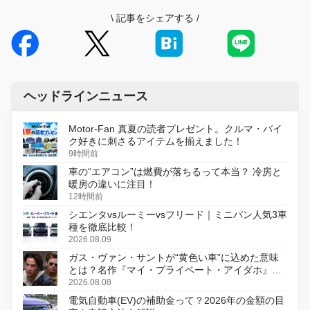
\
記事をシェアする
/
ヘッドラインニュース
Motor-Fan 真夏の読者プレゼント。クルマ・バイ
ク好きに刺さるアイテムを揃えました！
9時間前
車の“エアコン”は燃費が落ちるって本当？ 冷房と
暖房の違いに注目！
12時間前
シエンタvsルーミーvsフリード｜ミニバン人気3車
種を徹底比較！
2026.08.09
ガス・ヴァン・サントが“黄色い車”に込めた意味
とは？名作『マイ・プライベート・アイダホ』が
初のデジタルリマスター版で復活
2026.08.08
電気自動車(EV)の補助金って？2026年の金額の目