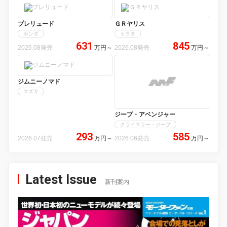
プレリュード
ＧＲヤリス
ホンダ
トヨタ
631
845
2026.08発売
万円
～
2026.08発売
万円
～
ジムニーノマド
スズキ
ジープ・アベンジャー
クライスラー・ジープ
293
585
2026.07発売
万円
～
2026.06発売
万円
～
Latest Issue
新刊案内