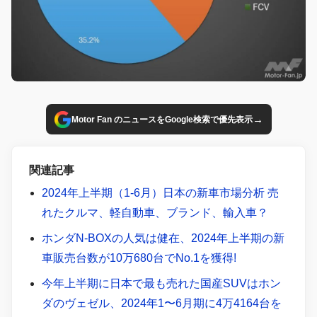
→
Motor Fan のニュースをGoogle検索で優先表示
関連記事
2024年上半期（1-6月）日本の新車市場分析 売
れたクルマ、軽自動車、ブランド、輸入車？
ホンダN-BOXの人気は健在、2024年上半期の新
車販売台数が10万680台でNo.1を獲得!
今年上半期に日本で最も売れた国産SUVはホン
ダのヴェゼル、2024年1〜6月期に4万4164台を