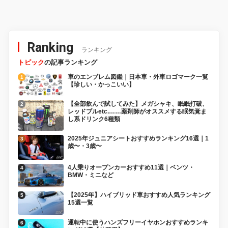
Ranking
ランキング
トピック
の記事ランキング
車のエンブレム図鑑｜日本車・外車ロゴマーク一覧
【珍しい・かっこいい】
【全部飲んで試してみた】メガシャキ、眠眠打破、
レッドブルetc.……薬剤師がオススメする眠気覚ま
し系ドリンク6種類
2025年ジュニアシートおすすめランキング16選｜1
歳〜・3歳〜
4人乗りオープンカーおすすめ11選｜ベンツ・
BMW・ミニなど
【2025年】ハイブリッド車おすすめ人気ランキング
15選一覧
運転中に使うハンズフリーイヤホンおすすめランキ