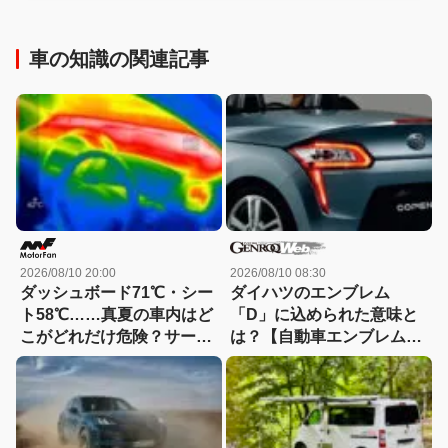
車の知識の関連記事
2026/08/10 20:00
2026/08/10 08:30
ダッシュボード71℃・シー
ダイハツのエンブレム
ト58℃……真夏の車内はど
「D」に込められた意味と
こがどれだけ危険？サーモ
は？【自動車エンブレム秘
グラフで検証してみた！
話40：ダイハツ】