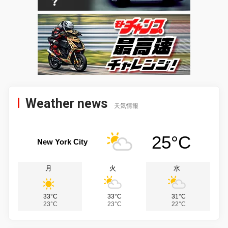
Weather news
天気情報
25°C
New York City
月
火
水
33°C
33°C
31°C
23°C
23°C
22°C