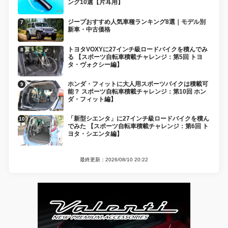
ング10選【片耳用】
ジープおすすめ人気車種ランキング8選｜モデル別
新車・中古価格
トヨタVOXYに27インチ級ロードバイクを積んでみ
る 【スポーツ自転車積載チャレンジ：第5回 トヨ
タ・ヴォクシー編】
ホンダ・フィットに大人用スポーツバイクは積載可
能？ スポーツ自転車積載チャレンジ：第10回 ホン
ダ・フィット編】
「新型シエンタ」に27インチ級ロードバイクを積ん
でみた 【スポーツ自転車積載チャレンジ：第6回 ト
ヨタ・シエンタ編】
最終更新：2026/08/10 20:22