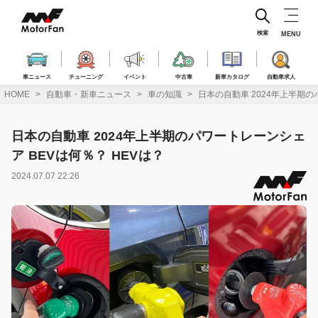
コ
ン
テ
検索
MENU
ン
ツ
へ
車ニュース
チューニング
イベント
中古車
新車カタログ
自動車求人
ス
HOME
自動車・新車ニュース
車の知識
日本の自動車 2024年上半期の
キ
ッ
プ
日本の自動車 2024年上半期のパワートレーンシェ
ア BEVは何％？ HEVは？
2024.07.07 22:26