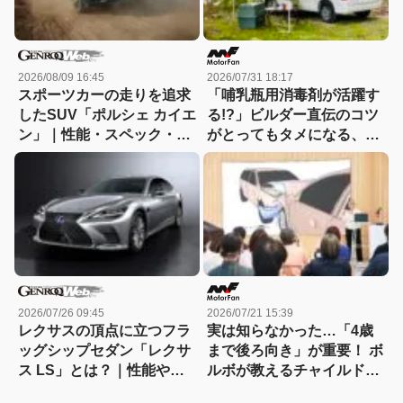
2026/08/09 16:45
2026/07/31 18:17
スポーツカーの走りを追求
「哺乳瓶用消毒剤が活躍す
したSUV「ポルシェ カイエ
る!?」ビルダー直伝のコツ
ン」｜性能・スペック・価
がとってもタメになる、キ
格・サイズを徹底解説
ャンピングカーのお手入れ
講座
2026/07/26 09:45
2026/07/21 15:39
レクサスの頂点に立つフラ
実は知らなかった…「4歳
ッグシップセダン「レクサ
まで後ろ向き」が重要！ ボ
ス LS」とは？｜性能や特
ルボが教えるチャイルドシ
徴、新車・中古車価格
ートの正しい使い方