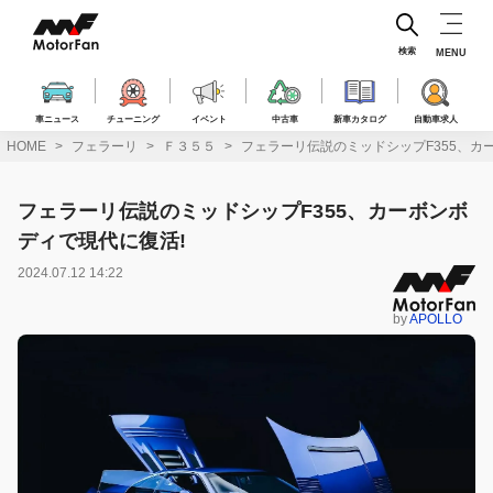
コ
ン
テ
検索
MENU
ン
ツ
へ
車ニュース
チューニング
イベント
中古車
新車カタログ
自動車求人
ス
HOME
フェラーリ
Ｆ３５５
フェラーリ伝説のミッドシップF355、カ
キ
ッ
プ
フェラーリ伝説のミッドシップF355、カーボンボ
ディで現代に復活!
2024.07.12 14:22
by
APOLLO