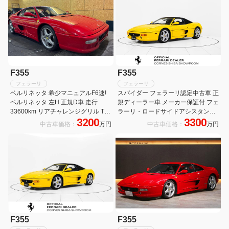
F355
F355
フェラーリ
フェラーリ
ベルリネッタ 希少マニュアルF6速!
スパイダー フェラーリ認定中古車 正
ベルリネッタ 左H 正規D車 走行
規ディーラー車 メーカー保証付 フェ
33600km リアチャレンジグリル Tベ
ラーリ・ロードサイドアシスタンス
3200
3300
ルト・W/P交換済み
Ferrari Approved
中古車価格：
万円
中古車価格：
万円
F355
F355