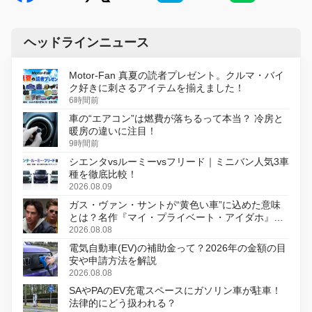
ヘッドラインニュース
Motor-Fan 真夏の読者プレゼント。クルマ・バイ
ク好きに刺さるアイテムを揃えました！
6時間前
車の“エアコン”は燃費が落ちるって本当？ 冷房と
暖房の違いに注目！
9時間前
シエンタvsルーミーvsフリード｜ミニバン人気3車
種を徹底比較！
2026.08.09
ガス・ヴァン・サントが“黄色い車”に込めた意味
とは？名作『マイ・プライベート・アイダホ』が
初のデジタルリマスター版で復活
2026.08.08
電気自動車(EV)の補助金って？2026年の金額の目
安や申請方法を解説
2026.08.08
SAやPAのEV充電スペースにガソリン車が駐車！
法律的にどう扱われる？