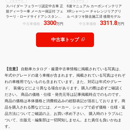
フェラーリ
フェラーリ
スパイダー フェラーリ認定中古車 正
6速マニュアル カーボンインテリア
規ディーラー車 メーカー保証付 フェ
XRシャーシー チャレンジリアグリ
ラーリ・ロードサイドアシスタンス
ル ベタツキ除去施工済 後期モデル
3300
3311.8
Ferrari Approved
中古車価格：
万円
中古車価格：
万円
中古車トップ
【注意】
自動車カタログ・厳選中古車情報に掲載されている写真は、
年式やグレードの違う車種が含まれます。掲載されている写真はそれぞ
れの車種用でないものも含まれています。また、対応は年式やグレー
ド、 装備などにより異なる場合があります。購入の際は必ずご確認く
ださい。 商品の価格・仕様・発売元等は記事掲載時点でのものです。
商品の価格は本体価格と消費税込みの総額表記が混在しております。商
品を購入される際などには、メーカー、ショップで必ず価格・仕様・返
品方法についてご確認の上、お買い求め下さい。 購入時のトラブルに
ついて、出版元・編集部は一切関知しません。また責任も負いかねま
す。