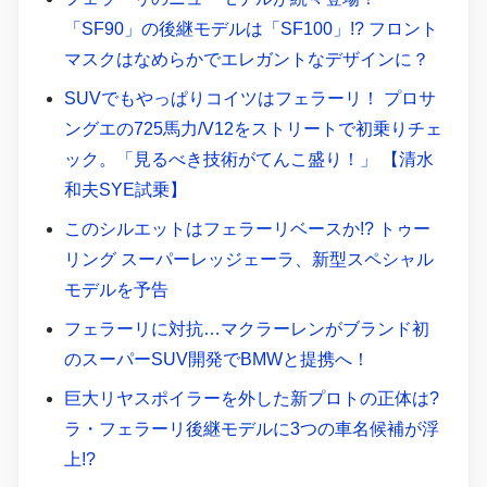
「SF90」の後継モデルは「SF100」!? フロント
マスクはなめらかでエレガントなデザインに？
SUVでもやっぱりコイツはフェラーリ！ プロサ
ングエの725馬力/V12をストリートで初乗りチェ
ック。「見るべき技術がてんこ盛り！」 【清水
和夫SYE試乗】
このシルエットはフェラーリベースか!? トゥー
リング スーパーレッジェーラ、新型スペシャル
モデルを予告
フェラーリに対抗…マクラーレンがブランド初
のスーパーSUV開発でBMWと提携へ！
巨大リヤスポイラーを外した新プロトの正体は?
ラ・フェラーリ後継モデルに3つの車名候補が浮
上!?