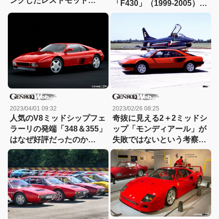
ングしたレストモッド
「F430」（1999-2005）
「355 by エヴォルート」が
【フェラーリ名鑑：25】
登場
2023/04/01 09:32
2023/02/26 08:25
人気のV8ミッドシップフェ
奇抜に見える2＋2ミッドシ
ラーリの発端「348＆355」
ップ「モンディアール」が
はなぜ好評だったのか
失敗ではないという考察
（1989-1997）【フェラー
（1980-1989）【フェラー
リ名鑑：20】
リ名鑑：16】