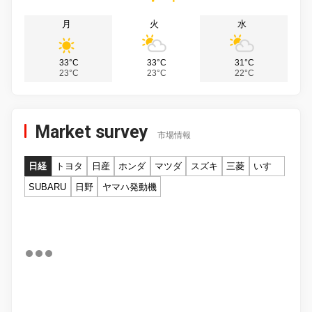
月
火
水
33°C
33°C
31°C
23°C
23°C
22°C
Market survey
市場情報
日経
トヨタ
日産
ホンダ
マツダ
スズキ
三菱
いすゞ
SUBARU
日野
ヤマハ発動機