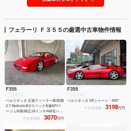
フェラーリ Ｆ３５５の厳選中古車物件情報
F355
F355
フェラーリ
フェラーリ
ベルリネッタ 正規ディーラー車/初期
ベルリネッタ XRシャーシ・6MT
3198
2.7 Motronic/EUスペック/6速MT/ベ
中古車価格：
万円
ージュ内装/純正18インチAW/左ハン
3070
ドル/Ferrariバッグ
中古車価格：
万円