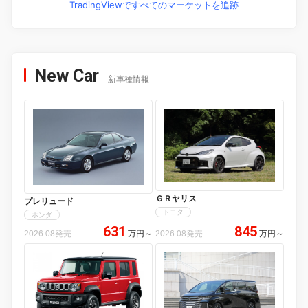
TradingViewですべてのマーケットを追跡
New Car
新車種情報
ＧＲヤリス
プレリュード
トヨタ
ホンダ
631
845
2026.08発売
万円
～
2026.08発売
万円
～