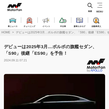
コ
ン
テ
検索
MENU
ン
ツ
へ
車ニュース
チューニング
イベント
中古車
新車カタログ
自動車求人
ス
HOME
デビューは2025年3月…ボルボの旗艦セダン、「S90」後継「ES90」
キ
ッ
プ
デビューは2025年3月…ボルボの旗艦セダン、
「S90」後継「ES90」を予告！
2024.09.11 07:21
by
APOLLO