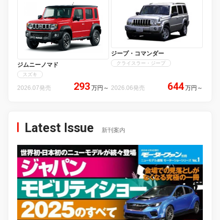
ジープ・コマンダー
クライスラー・ジープ
ジムニーノマド
スズキ
293
644
2026.07発売
万円
～
2026.06発売
万円
～
Latest Issue
新刊案内