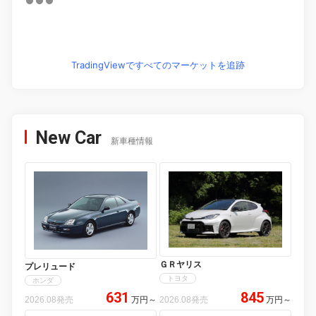
TradingViewですべてのマーケットを追跡
New Car
新車種情報
ＧＲヤリス
プレリュード
トヨタ
ホンダ
631
845
2026.08発売
万円
～
2026.08発売
万円
～