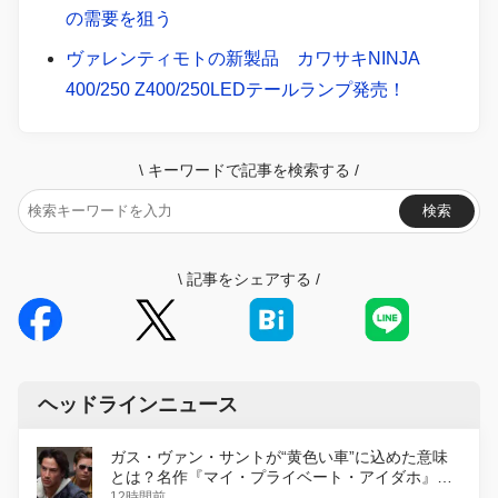
の需要を狙う
ヴァレンティモトの新製品 カワサキNINJA
400/250 Z400/250LEDテールランプ発売！
\
キーワードで記事を検索する
/
検索
\
記事をシェアする
/
ヘッドラインニュース
ガス・ヴァン・サントが“黄色い車”に込めた意味
とは？名作『マイ・プライベート・アイダホ』が
初のデジタルリマスター版で復活
12時間前