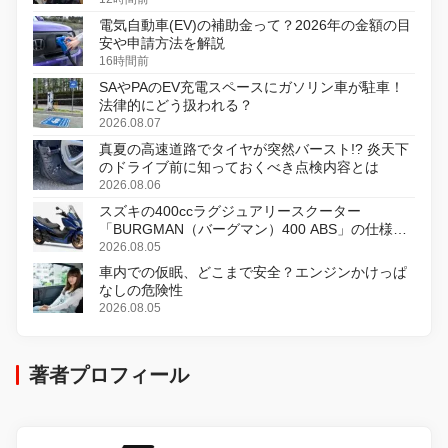
電気自動車(EV)の補助金って？2026年の金額の目
安や申請方法を解説
16時間前
SAやPAのEV充電スペースにガソリン車が駐車！
法律的にどう扱われる？
2026.08.07
真夏の高速道路でタイヤが突然バースト!? 炎天下
のドライブ前に知っておくべき点検内容とは
2026.08.06
スズキの400ccラグジュアリースクーター
「BURGMAN（バーグマン）400 ABS」の仕様を
変更し、8月18日に発売
2026.08.05
車内での仮眠、どこまで安全？エンジンかけっぱ
なしの危険性
2026.08.05
著者プロフィール