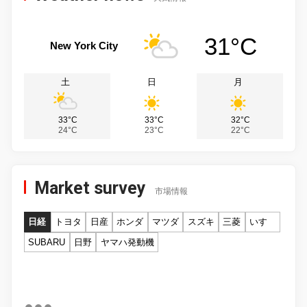
31°C
New York City
土
日
月
33°C
33°C
32°C
24°C
23°C
22°C
Market survey
市場情報
日経
トヨタ
日産
ホンダ
マツダ
スズキ
三菱
いすゞ
SUBARU
日野
ヤマハ発動機