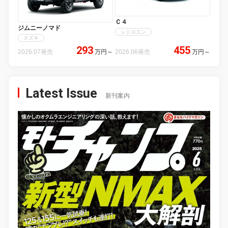
Ｃ４
ジムニーノマド
シトロエン
スズキ
293
455
2026.07発売
万円
～
2026.06発売
万円
～
Latest Issue
新刊案内