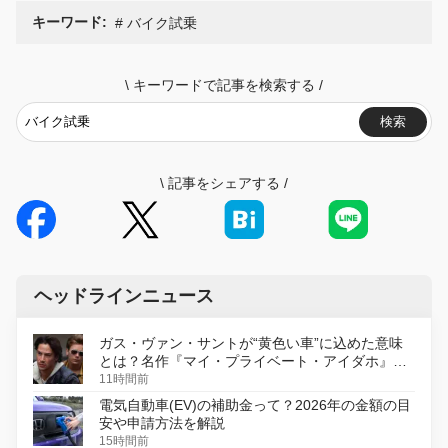
キーワード:
バイク試乗
\
キーワードで記事を検索する
/
検索
\
記事をシェアする
/
ヘッドラインニュース
ガス・ヴァン・サントが“黄色い車”に込めた意味
とは？名作『マイ・プライベート・アイダホ』が
初のデジタルリマスター版で復活
11時間前
電気自動車(EV)の補助金って？2026年の金額の目
安や申請方法を解説
15時間前