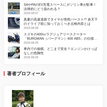
SAやPAのEV充電スペースにガソリン車が駐車！
法律的にどう扱われる？
2026.08.07
真夏の高速道路でタイヤが突然バースト!? 炎天下
のドライブ前に知っておくべき点検内容とは
2026.08.06
スズキの400ccラグジュアリースクーター
「BURGMAN（バーグマン）400 ABS」の仕様を
変更し、8月18日に発売
2026.08.05
車内での仮眠、どこまで安全？エンジンかけっぱ
なしの危険性
2026.08.05
著者プロフィール