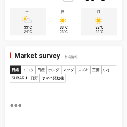
土
日
月
33°C
33°C
32°C
24°C
23°C
22°C
Market survey
市場情報
日経
トヨタ
日産
ホンダ
マツダ
スズキ
三菱
いすゞ
SUBARU
日野
ヤマハ発動機