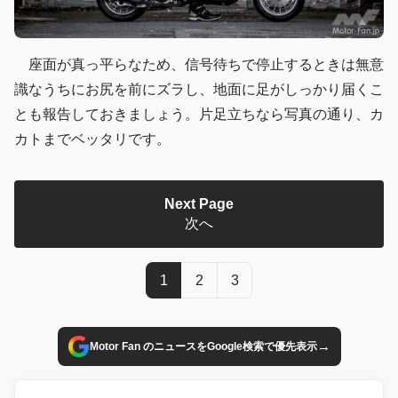
座面が真っ平らなため、信号待ちで停止するときは無意
識なうちにお尻を前にズラし、地面に足がしっかり届くこ
とも報告しておきましょう。片足立ちなら写真の通り、カ
カトまでベッタリです。
Next Page
次へ
1
2
3
→
Motor Fan のニュースをGoogle検索で優先表示