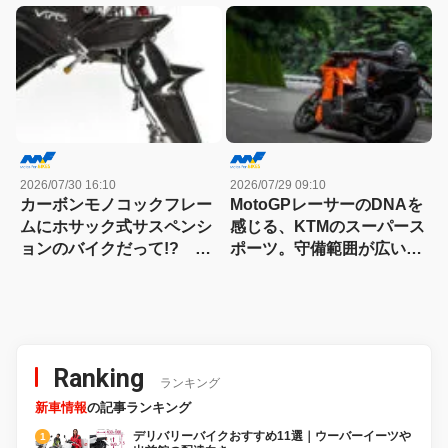
キット試乗記
グスター700ツイン・リミ
テッドエディション試乗記
2026/07/30 16:10
2026/07/29 09:10
カーボンモノコックフレー
MotoGPレーサーのDNAを
ムにホサック式サスペンシ
感じる、KTMのスーパース
ョンのバイクだって!? ヴ
ポーツ。守備範囲が広い史
ィンス・ドゥエチンクアン
上最高のパラレルツイン
タの常識を覆す車体設計
「KTM 990RC R 試乗記」
Ranking
ランキング
新車情報
の記事ランキング
デリバリーバイクおすすめ11選｜ウーバーイーツや