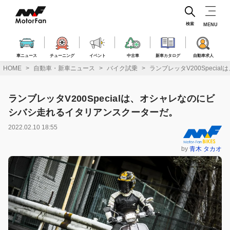
コ
ン
テ
検索
MENU
ン
ツ
へ
車ニュース
チューニング
イベント
中古車
新車カタログ
自動車求人
ス
HOME
自動車・新車ニュース
バイク試乗
ランブレッタV200Spec
キ
ッ
プ
ランブレッタV200Specialは、オシャレなのにビ
シバシ走れるイタリアンスクーターだ。
2022.02.10 18:55
by
青木 タカオ