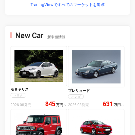
TradingViewですべてのマーケットを追跡
New Car
新車種情報
ＧＲヤリス
プレリュード
トヨタ
ホンダ
845
631
2026.08発売
万円
～
2026.08発売
万円
～