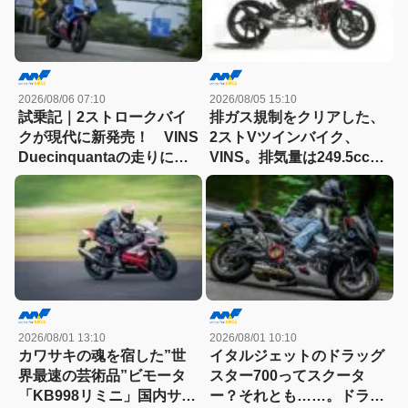
2026/08/06 07:10
2026/08/05 15:10
試乗記｜2ストロークバイ
排ガス規制をクリアした、
クが現代に新発売！ VINS
2ストVツインバイク、
Duecinquantaの走りに大
VINS。排気量は249.5cc、
感動
83HPを絞り出す。そのエ
ンジンの技術とは
2026/08/01 13:10
2026/08/01 10:10
カワサキの魂を宿した”世
イタルジェットのドラッグ
界最速の芸術品”ビモータ
スター700ってスクータ
「KB998リミニ」国内サー
ー？それとも……。ドラッ