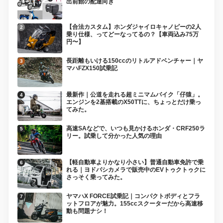
出前館の配達向き
【合法カスタム】ホンダジャイロキャノピーの2人
乗り仕様、ってどーなってるの？【車両込み75万
円〜】
長距離もいける150ccのリトルアドベンチャー｜ヤ
マハFZX150試乗記
最新作｜公道を走れる超ミニマムバイク「仔猿」。
エンジンを2基搭載のX50TTに、ちょっとだけ乗っ
てみた。
高速SAなどで、いつも見かけるホンダ・CRF250ラ
リー。試乗して分かった人気の理由
【軽自動車よりかなり小さい】普通自動車免許で乗
れる｜ヨドバシカメラで販売中のEVトゥクトゥクに
さっそく乗ってみた。
ヤマハX FORCE試乗記｜コンパクトボディとフラ
ットフロアが魅力。155ccスクーターだから高速移
動も問題ナシ！