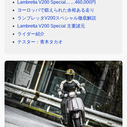
Lambretta V200 Special……460,000円
ヨーロッパで鍛えられた余裕ある走り
ランブレッタV200スペシャル徹底解説
Lambretta V200 Special 主要諸元
ライダー紹介
テスター：青木タカオ