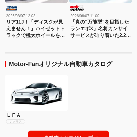
2026/08/07 12:03
2026/08/07 11:00
リア11J！「ディスクが見
「真の“万能型”を目指した
えません！」ハイゼットト
ランエボX」名将カンサイ
ラックで極太ホイールを履
サービスが辿り着いた2.2L
きこなす！
仕様を紐解く
Motor-Fanオリジナル自動車カタログ
ＬＦＡ
レクサス