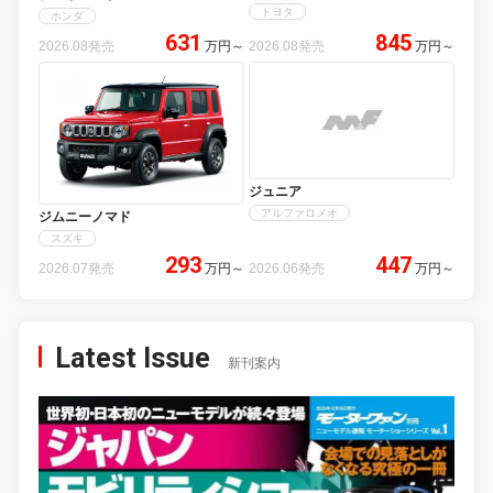
トヨタ
ホンダ
631
845
2026.08発売
万円
～
2026.08発売
万円
～
ジュニア
アルファロメオ
ジムニーノマド
スズキ
293
447
2026.07発売
万円
～
2026.06発売
万円
～
Latest Issue
新刊案内