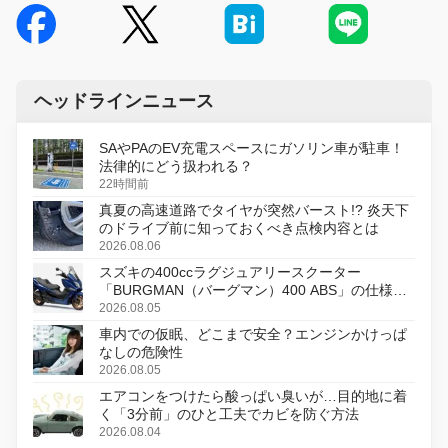
ヘッドラインニュース
SAやPAのEV充電スペースにガソリン車が駐車！
法律的にどう扱われる？
22時間前
真夏の高速道路でタイヤが突然バースト!? 炎天下
のドライブ前に知っておくべき点検内容とは
2026.08.06
スズキの400ccラグジュアリースクーター
「BURGMAN（バーグマン）400 ABS」の仕様を
変更し、8月18日に発売
2026.08.05
車内での仮眠、どこまで安全？エンジンかけっぱ
なしの危険性
2026.08.05
エアコンをつけたら酸っぱい臭いが…目的地に着
く「3分前」のひと工夫でカビを防ぐ方法
2026.08.04