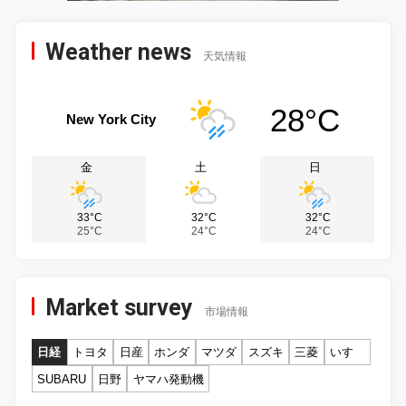
Weather news
天気情報
28°C
New York City
金
土
日
33°C
32°C
32°C
25°C
24°C
24°C
Market survey
市場情報
日経
トヨタ
日産
ホンダ
マツダ
スズキ
三菱
いすゞ
SUBARU
日野
ヤマハ発動機