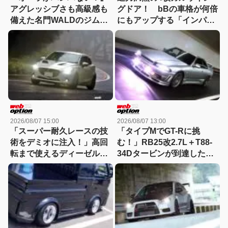
アグレッシブさも高級感も
グドア！ bBの車格が何倍
備えた名門WALDのジムニ
にもアップする「インパク
ーノマド用ボディキット
トVIP!!」規格外！
2026/08/07 15:00
2026/08/07 13:00
「スーパー耐久レースの技
「タイプMでGT-Rに挑
術をデミオに注入！」高回
む！」RB25改2.7L＋T88-
転まで使えるディーゼルタ
34Dタービンが到達した
ーボ仕様が熱い!!
300km/hの領域