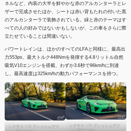
ネルなど、内装の大半を鮮やかな赤のアルカンターラとレ
ザーで完成させたほか、シートは赤い背もたれの付いた黒
のアルカンターラで装飾されている。緑と赤のテーマはす
べての人の好みではないかもしないが、この車をさらに際
立たせていることは間違いない。
パワートレインは、ほかのすべてのLFAと同様に、最高出
力553ps、最大トルク448Nmを発揮する4.8リットル自然
吸気V10エンジンを搭載、わずか3.6秒で96km/hに到達
し、最高速度は325km/hの動力パフォーマンスを持つ。
レクサス LFA フレッシュグリ
レクサス LFA フレッシュグリ
ーン塗装モデル