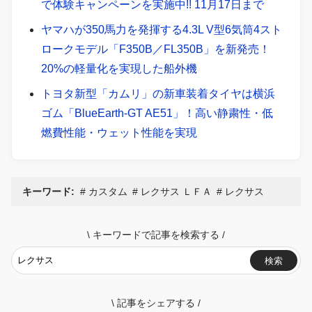
で体験キャンペーンを実施中!! 11月17日まで
ヤマハが350馬力を発揮する4.3L V型6気筒4スト
ロークモデル「F350B／FL350B」を新発売！
20%の軽量化を実現した船外機
トヨタ新型「カムリ」の新車装着タイヤは横浜
ゴム「BlueEarth-GT AE51」！高い静粛性・低
燃費性能・ウェット性能を実現
キーワード:
カスタム
レクサス ＬＦＡ
レクサス
\
キーワードで記事を検索する
/
検索
\
記事をシェアする
/