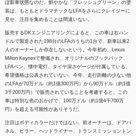
ぼ新車状態なのだ。鮮やかな「フレッシュグリーン」の塗
装は、もともとドラマチックなLFAをさらにクレイジーに
見せ、注目を集めることは間違いない。
販売するDKエンジニアリングによると、この車は右ハン
ドルで製造された198台のLFAのうちの1台で、新車以来2
人のオーナーしか存在しないという。今年初め、Lexus
Milton Keynesで整備され、オリジナルのブックパック、
LFAペン、懐中電灯、タイヤ深さゲージが付属している。
希望価格は公表されていない、今年、走行距離の少ない他
のLFAが70万ドル（約1億300万円）から90万ドル（約1億
3千200万円）で販売されていることを考慮すると、この
車は特別な色のおかげで、100万ドル（約1億4千700万
円）を超える可能性がありそうだ。
注目はボディカラーだけではない。前オーナーは、ドアパ
ネル、ピラー、ヘッドライナー、トランスミッショントン