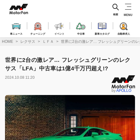
コ
ン
テ
検索
MENU
ン
ツ
へ
車ニュース
チューニング
イベント
中古車
新車カタログ
自動車求人
ス
HOME
レクサス
ＬＦＡ
世界に2台の激レア… フレッシュグリーンのレク
キ
ッ
プ
世界に2台の激レア… フレッシュグリーンのレク
サス「LFA」中古車は1億4千万円超え!?
2024.10.08 11:20
by
APOLLO