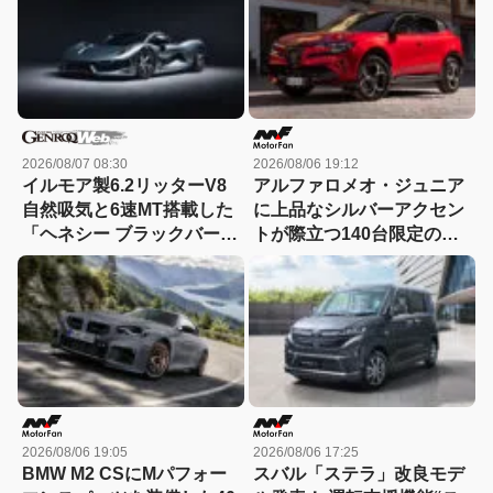
MONO図鑑】
2026/08/07 08:30
2026/08/06 19:12
イルモア製6.2リッターV8
アルファロメオ・ジュニア
自然吸気と6速MT搭載した
に上品なシルバーアクセン
「ヘネシー ブラックバー
トが際立つ140台限定の
ド」がデビュー【動画】
「スポルト スペチアーレ」
が登場！
2026/08/06 19:05
2026/08/06 17:25
BMW M2 CSにMパフォー
スバル「ステラ」改良モデ