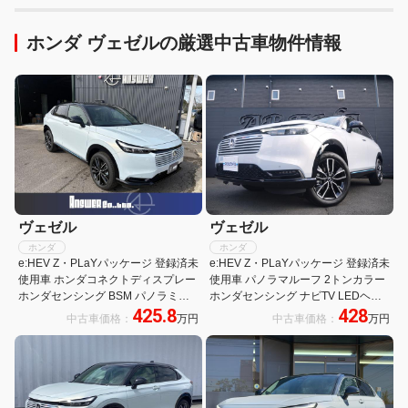
ホンダ ヴェゼルの厳選中古車物件情報
ヴェゼル
ヴェゼル
ホンダ
ホンダ
e:HEV Z・PLaYパッケージ 登録済未
e:HEV Z・PLaYパッケージ 登録済未
使用車 ホンダコネクトディスプレー
使用車 パノラマルーフ 2トンカラー
ホンダセンシング BSM パノラミッ
ホンダセンシング ナビTV LEDヘッ
425.8
428
クビューモニター パノラマルーフ シ
ドライトフォグ シートヒーター 電動
中古車価格：
万円
中古車価格：
万円
ートヒーター ワイヤレス充電 LEDヘ
テールゲート クルコン 障害物センサ
ッドランプ ETC2.0
ー ハーフレザーシート バックカメラ
保証書