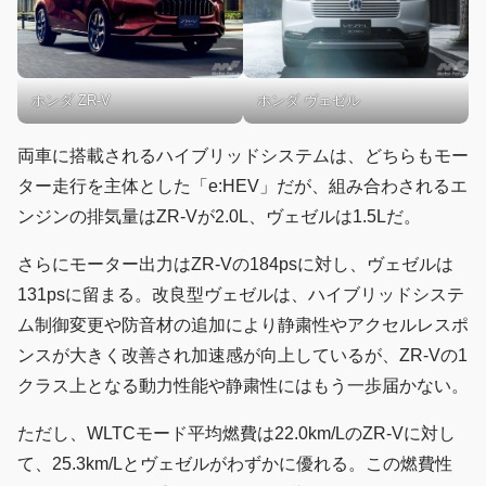
ホンダ ZR-V
ホンダ ヴェゼル
両車に搭載されるハイブリッドシステムは、どちらもモー
ター走行を主体とした「e:HEV」だが、組み合わされるエ
ンジンの排気量はZR-Vが2.0L、ヴェゼルは1.5Lだ。
さらにモーター出力はZR-Vの184psに対し、ヴェゼルは
131psに留まる。改良型ヴェゼルは、ハイブリッドシステ
ム制御変更や防音材の追加により静粛性やアクセルレスポ
ンスが大きく改善され加速感が向上しているが、ZR-Vの1
クラス上となる動力性能や静粛性にはもう一歩届かない。
ただし、WLTCモード平均燃費は22.0km/LのZR-Vに対し
て、25.3km/Lとヴェゼルがわずかに優れる。この燃費性