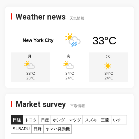
Weather news
天気情報
33°C
New York City
月
火
水
33°C
34°C
34°C
23°C
24°C
24°C
Market survey
市場情報
日経
トヨタ
日産
ホンダ
マツダ
スズキ
三菱
いすゞ
SUBARU
日野
ヤマハ発動機