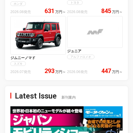
トヨタ
ホンダ
631
845
2026.08発売
万円
～
2026.08発売
万円
～
ジュニア
アルファロメオ
ジムニーノマド
スズキ
293
447
2026.07発売
万円
～
2026.06発売
万円
～
Latest Issue
新刊案内