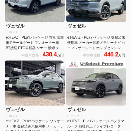
ヴェゼル
ヴェゼル
ホンダ
ホンダ
e:HEVZ・PLaYパッケージ 当社 試乗
e:HEV Z・PLaYパッケージ 登録済未
車 Pテールゲート ワンオーナー車
使用車 メーカー装着メモリーナビ ハ
BT接続 ETC車載器 ソナー 禁煙 デモ
ーフレザーシート ホンダセンシング
430.4
446.2
カー LEDライト Dレコ リヤカメラ
マルチビューカメラ プレミアムオー
中古車価格：
万円
中古車価格：
万円
両席エアバック ナビTV シートヒー
ディオ パノラマルーフ ハンズフリー
タ 盗難防止装置 フルセグテレビ
パワーバックドア 純正18インチAW
ヴェゼル
ヴェゼル
ホンダ
ホンダ
e:HEV Z・PLaYパッケージ ワンオー
e:HEVZ・PLaYパッケージ パノラマ
ナー車 登録済み未使用車 メーカーナ
ルーフ 前後純正ドライブレコーダー