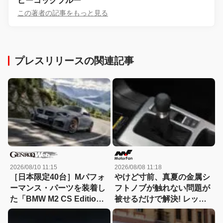
ピーコックブルー
この著者の記事をもっと見る
プレスリリースの関連記事
2026/08/10 11:15
2026/08/08 11:18
［日本限定40台］Mパフォ
やけど寸前、真夏の金属シ
ーマンス・パーツを装着し
フトノブが触れない問題が
た「BMW M2 CS Edition
被せるだけで解決! レッツ
EDGE」が登場
ォのシリコンカバーが夏も
冬も快適すぎる! 【CAR