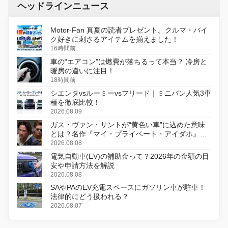
ヘッドラインニュース
Motor-Fan 真夏の読者プレゼント。クルマ・バイ
ク好きに刺さるアイテムを揃えました！
16時間前
車の“エアコン”は燃費が落ちるって本当？ 冷房と
暖房の違いに注目！
18時間前
シエンタvsルーミーvsフリード｜ミニバン人気3車
種を徹底比較！
2026.08.09
ガス・ヴァン・サントが“黄色い車”に込めた意味
とは？名作『マイ・プライベート・アイダホ』が
初のデジタルリマスター版で復活
2026.08.08
電気自動車(EV)の補助金って？2026年の金額の目
安や申請方法を解説
2026.08.08
SAやPAのEV充電スペースにガソリン車が駐車！
法律的にどう扱われる？
2026.08.07