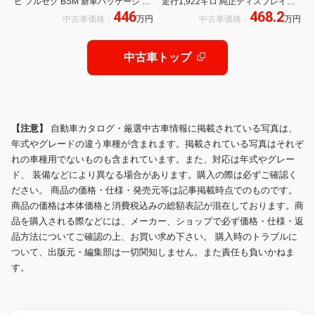
ビ フルセグ BSM 新車パッケージ 内
走行1,922キロ 純正ディスプレイオ
446
468.2
装グレージュ パワーバックドア パノ
ーディオ メモリーナビ マルチビュー
中古車価格：
万円
中古車価格：
万円
ラマルーフ ワイヤレス充電 ハーフレ
カメラ ワイヤレス充電器 電動リアゲ
ザーシート 新車取説 保証書 スペア
ート 純正アルミホイール パノラマモ
キー有り
ニター
中古車トップ
【注意】
自動車カタログ・厳選中古車情報に掲載されている写真は、
年式やグレードの違う車種が含まれます。掲載されている写真はそれぞ
れの車種用でないものも含まれています。また、対応は年式やグレー
ド、 装備などにより異なる場合があります。購入の際は必ずご確認く
ださい。 商品の価格・仕様・発売元等は記事掲載時点でのものです。
商品の価格は本体価格と消費税込みの総額表記が混在しております。商
品を購入される際などには、メーカー、ショップで必ず価格・仕様・返
品方法についてご確認の上、お買い求め下さい。 購入時のトラブルに
ついて、出版元・編集部は一切関知しません。また責任も負いかねま
す。