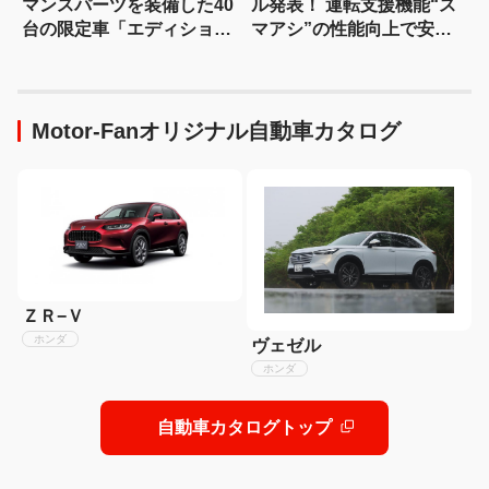
マンスパーツを装備した40
ル発表！ 運転支援機能“ス
台の限定車「エディショ
マアシ”の性能向上で安心
ン・エッジ」が登場！
感さらにアップ
Motor-Fanオリジナル自動車カタログ
ＺＲ−Ｖ
ホンダ
ヴェゼル
ホンダ
自動車カタログトップ