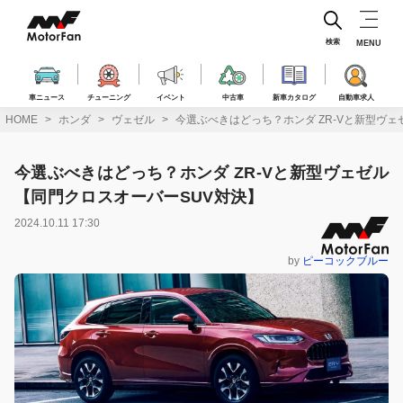
コ
ン
テ
検索
MENU
ン
ツ
へ
車ニュース
チューニング
イベント
中古車
新車カタログ
自動車求人
ス
HOME
ホンダ
ヴェゼル
今選ぶべきはどっち？ホンダ ZR-Vと新型ヴ
キ
ッ
プ
今選ぶべきはどっち？ホンダ ZR-Vと新型ヴェゼル
【同門クロスオーバーSUV対決】
2024.10.11 17:30
by
ピーコックブルー