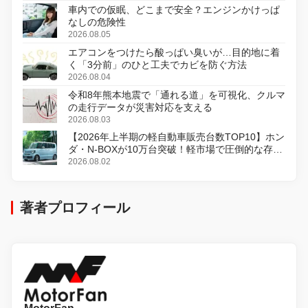
車内での仮眠、どこまで安全？エンジンかけっぱ
なしの危険性
2026.08.05
エアコンをつけたら酸っぱい臭いが…目的地に着
く「3分前」のひと工夫でカビを防ぐ方法
2026.08.04
令和8年熊本地震で「通れる道」を可視化、クルマ
の走行データが災害対応を支える
2026.08.03
【2026年上半期の軽自動車販売台数TOP10】ホン
ダ・N-BOXが10万台突破！軽市場で圧倒的な存在
感
2026.08.02
著者プロフィール