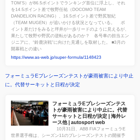
TOM’S）が86.5ポイントでランキング首位に浮上し、それ
を14.5ポイント差で牧野任祐（DOCOMO TEAM
DANDELION RACING）、16.5ポイント差で野尻智紀
（TEAM MUGEN）が追いかける状況となっている。 ポ
イント差だけをみると坪井が一歩リードのように見えるが、
果たして牧野や野尻の逆転があるのか？ 各号車の担当エン
ジニアに、“鈴鹿決戦”に向けた見通しを取材した。 ■3月の
開幕戦との違い
https://www.as-web.jp/super-formula/1148423
フォーミュラEプレシーズンテストが豪雨被害により中止
に。代替サーキットと日程が決定
フォーミュラEプレシーズンテス
トが豪雨被害により中止に。代替
サーキットと日程が決定 | 海外レ
ース他 | autosport web
10月31日、ABB FIAフォーミュラE
世界選手権は、シーズン11のプレシーズンテストの開催予