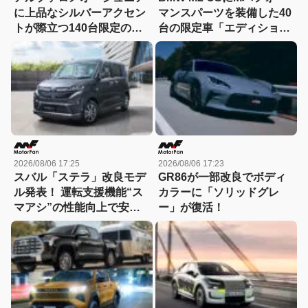
に上品なシルバーアクセン
マンスパーツを装備した40
トが際立つ140台限定の
台の限定車「エディショ
「スポルト スペチアーレ」
ン・エッジ」が登場！
が登場！
2026/08/06 17:25
2026/08/06 17:23
スバル「ステラ」改良モデ
GR86が一部改良でボディ
ル発表！ 運転支援機能“ス
カラーに「ソリッドグレ
マアシ”の性能向上で安心
ー」が復活！
感さらにアップ