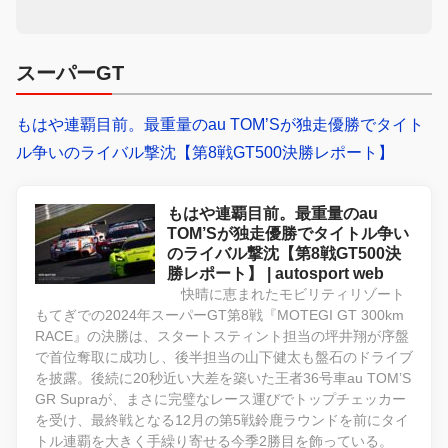
スーパーGT
もはや連覇目前。最重量のau TOM’Sが独走優勝でタイト
ル争いのライバル撃沈【第8戦GT500決勝レポート】
もはや連覇目前。最重量のau
TOM’Sが独走優勝でタイトル争い
のライバル撃沈【第8戦GT500決
勝レポート】 | autosport web
快晴に恵まれたモビリティリゾート
もてぎでの2024年スーパーGT第8戦『MOTEGI GT 300km
RACE』の決勝は、スタートスティント担当の坪井翔が序盤
で首位奪取に成功し、後半担当の山下健太も盤石のドライブ
を披露。後続に20秒近い大差を築いた王者36号車au TOM’S
GR Supraが、まさに完璧なレース運びでトップチェッカー
を受け、最終戦となる12月の第5戦鈴鹿ラウンドを前にタイ
トル連覇を大きく手繰り寄せる今季2勝目を飾っている。