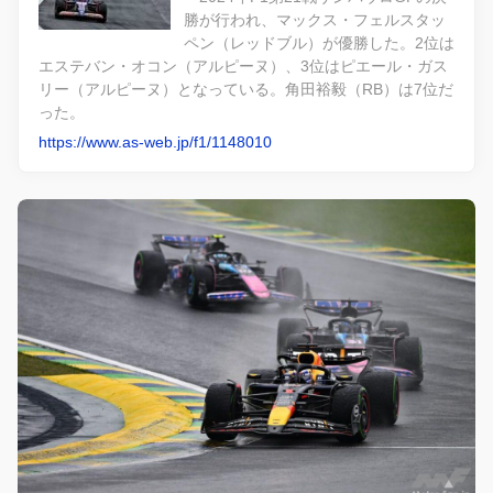
勝が行われ、マックス・フェルスタッ
ペン（レッドブル）が優勝した。2位は
エステバン・オコン（アルピーヌ）、3位はピエール・ガス
リー（アルピーヌ）となっている。角田裕毅（RB）は7位だ
った。
https://www.as-web.jp/f1/1148010