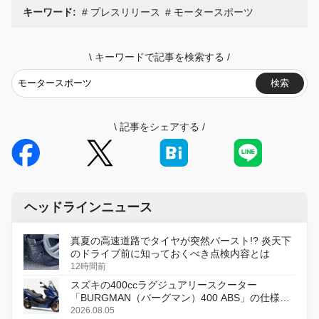
キーワード:
プレスリリース
モータースポーツ
\
キーワードで記事を検索する
/
検索
\
記事をシェアする
/
ヘッドラインニュース
真夏の高速道路でタイヤが突然バースト!? 炎天下
のドライブ前に知っておくべき点検内容とは
12時間前
スズキの400ccラグジュアリースクーター
「BURGMAN（バーグマン）400 ABS」の仕様を
変更し、8月18日に発売
2026.08.05