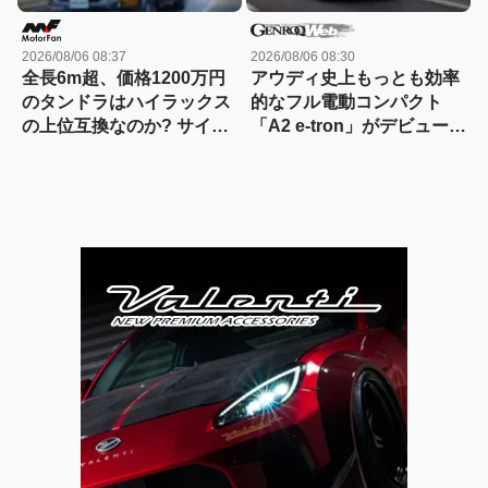
2026/08/06 08:37
2026/08/06 08:30
全長6m超、価格1200万円
アウディ史上もっとも効率
のタンドラはハイラックス
的なフル電動コンパクト
の上位互換なのか? サイ
「A2 e-tron」がデビュー前
ズ・装備・走り・価格を徹
にテスト写真を公開
底比較して分かった決定的
な違い 【新型ハイラックス
徹底比較】