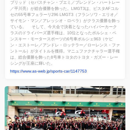
ブリッド（セバスチャン・ブエミ／ブレンドン・ハートレー
／平川亮）が総合優勝を飾った。LMGT3は、ビスタAFコル
セの55号車フェラーリ296 LMGT3（フランソワ・エリオ／
サイモン・マン／アレッシオ・ロベラ）がクラス優勝を飾っ
ている。 そして、今大会で決着となったハイパーカーク
ラスのドライバーズ選手権は、10位となったポルシェ・ペ
ンスキー・モータースポーツの6号車ポルシェ963（ケビ
ン・エストーレ／アンドレ・ロッテラー／ローレンス・ファ
ントール）がタイトルを獲得。マニュファクチャラー選手権
は、総合優勝を飾った8号車トヨタのトヨタ・ガズー・レー
シングが王座に輝いた。
https://www.as-web.jp/sports-car/1147753