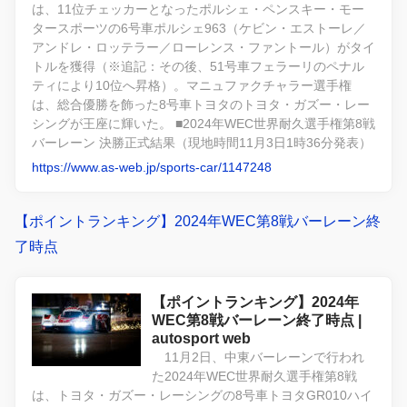
は、11位チェッカーとなったポルシェ・ペンスキー・モー
タースポーツの6号車ポルシェ963（ケビン・エストーレ／
アンドレ・ロッテラー／ローレンス・ファントール）がタイ
トルを獲得（※追記：その後、51号車フェラーリのペナル
ティにより10位へ昇格）。マニュファクチャラー選手権
は、総合優勝を飾った8号車トヨタのトヨタ・ガズー・レー
シングが王座に輝いた。 ■2024年WEC世界耐久選手権第8戦
バーレーン 決勝正式結果（現地時間11月3日1時36分発表）
https://www.as-web.jp/sports-car/1147248
【ポイントランキング】2024年WEC第8戦バーレーン終
了時点
【ポイントランキング】2024年
WEC第8戦バーレーン終了時点 |
autosport web
11月2日、中東バーレーンで行われ
た2024年WEC世界耐久選手権第8戦
は、トヨタ・ガズー・レーシングの8号車トヨタGR010ハイ