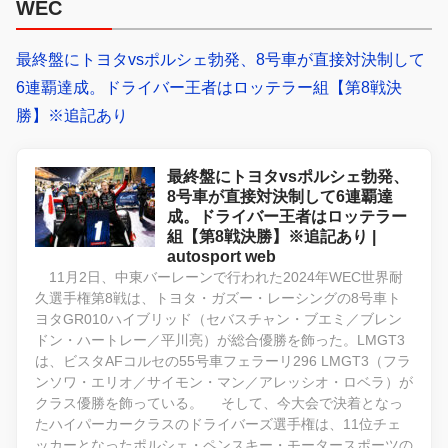
WEC
最終盤にトヨタvsポルシェ勃発、8号車が直接対決制して
6連覇達成。ドライバー王者はロッテラー組【第8戦決
勝】※追記あり
最終盤にトヨタvsポルシェ勃発、
8号車が直接対決制して6連覇達
成。ドライバー王者はロッテラー
組【第8戦決勝】※追記あり |
autosport web
11月2日、中東バーレーンで行われた2024年WEC世界耐
久選手権第8戦は、トヨタ・ガズー・レーシングの8号車ト
ヨタGR010ハイブリッド（セバスチャン・ブエミ／ブレン
ドン・ハートレー／平川亮）が総合優勝を飾った。LMGT3
は、ビスタAFコルセの55号車フェラーリ296 LMGT3（フラ
ンソワ・エリオ／サイモン・マン／アレッシオ・ロベラ）が
クラス優勝を飾っている。 そして、今大会で決着となっ
たハイパーカークラスのドライバーズ選手権は、11位チェ
ッカーとなったポルシェ・ペンスキー・モータースポーツの