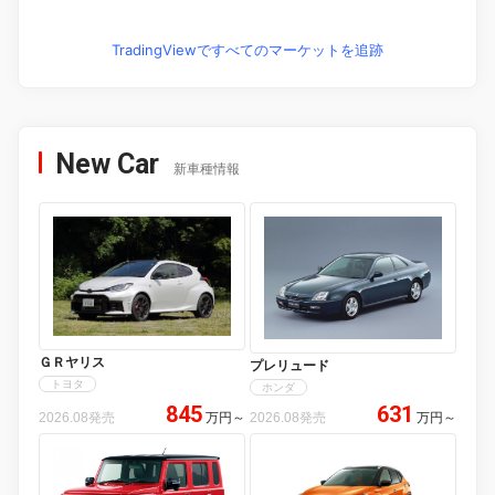
TradingViewですべてのマーケットを追跡
New Car
新車種情報
ＧＲヤリス
プレリュード
トヨタ
ホンダ
845
631
2026.08発売
万円
～
2026.08発売
万円
～