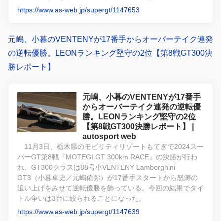
https://www.as-web.jp/supergt/1147653
元嶋、小暮のVENTENYが17番手からオーバーテイク連発
の逆転優勝。LEONランキング堅守の2位【第8戦GT300決
勝レポート】
元嶋、小暮のVENTENYが17番手
からオーバーテイク連発の逆転優
勝。LEONランキング堅守の2位
【第8戦GT300決勝レポート】 |
autosport web
11月3日、栃木県のモビリティリゾートもてぎで2024スー
パーGT第8戦『MOTEGI GT 300km RACE』の決勝が行わ
れ、GT300クラスは88号車VENTENY Lamborghini
GT3（小暮卓史／元嶋佑弥）が17番手スタートから怒涛の
追い上げをみせて逆転優勝を飾っている。今回の結果でタイ
トル争いは3台に絞られることになった。
https://www.as-web.jp/supergt/1147639