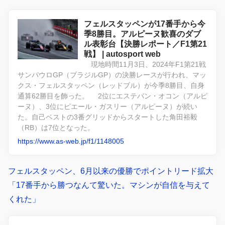
フェルスタッペンが17番手から今
季8勝目。アルピーヌ歓喜のダブ
ル表彰台【決勝レポート／F1第21
戦】 | autosport web
現地時間11月3日、2024年F1第21戦
サンパウロGP（ブラジルGP）の決勝レースが行われ、マッ
クス・フェルスタッペン（レッドブル）が今季8勝目、自身
通算62勝目を飾った。 2位にエステバン・オコン（アルピ
ーヌ）、3位にピエール・ガスリー（アルピーヌ）が続い
た。自己ベストの3番グリッドからスタートした角田裕毅
（RB）は7位となった。
https://www.as-web.jp/f1/1148005
フェルスタッペン、6月以来の優勝でポイントリード拡大
「17番手から勝つなんて驚いた。マシンが自信を与えて
くれた」