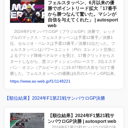
フェルスタッペン、6月以来の優
勝でポイントリード拡大「17番手
から勝つなんて驚いた。マシンが
自信を与えてくれた」 | autosport
web
2024年F1サンパウロGP（ブラジルGP）決勝で、レッド
ブルのマックス・フェルスタッペンは予選12番手／決勝1
位、セルジオ・ペレスは予選13番手／決勝11位だった。フ
ェルスタッペンはパワーユニット（PU）エレメント交換に
よるグリッド降格ペナルティを受け、17番グリッドからス
タートしながら、悪コンディションのレースで、2位エステ
バン・オコン（アルピーヌ）に19.477秒の大差をつけて優
勝した。フェルスタッペンの優勝は6月のスペインGP以来。
https://www.as-web.jp/f1/1148221
【順位結果】2024年F1第21戦サンパウロGP決勝
【順位結果】2024年F1第21戦サ
ンパウロGP決勝 | autosport web
2024年F1第21戦サンパウロGPの決