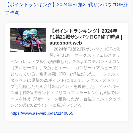
【ポイントランキング】2024年F1第21戦サンパウロGP終
了時点
【ポイントランキング】2024年
F1第21戦サンパウロGP終了時点 |
autosport web
2024年F1第21戦サンパウロGPの決
勝が行われ、マックス・フェルスタッ
ペン（レッドブル）が優勝した。2位はエステバン・オコン
（アルピーヌ）、3位はピエール・ガスリー（アルピーヌ）
となっている。角田裕毅（RB）は7位だった。 フェルス
タッペンは優勝の25ポイントに加えて、ファステストラッ
プも記録したため合計26ポイントを獲得した。ドライバー
ズ選手権2位のランド・ノリス（マクラーレン）は6位でレ
ースを終えて8ポイントを獲得したが、首位フェルスタッペ
ンとの差は62ポイントに広がっている。
https://www.as-web.jp/f1/1148055