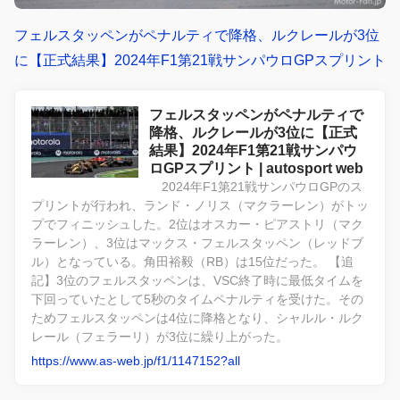
フェルスタッペンがペナルティで降格、ルクレールが3位
に【正式結果】2024年F1第21戦サンパウロGPスプリント
フェルスタッペンがペナルティで
降格、ルクレールが3位に【正式
結果】2024年F1第21戦サンパウ
ロGPスプリント | autosport web
2024年F1第21戦サンパウロGPのス
プリントが行われ、ランド・ノリス（マクラーレン）がトッ
プでフィニッシュした。2位はオスカー・ピアストリ（マク
ラーレン）、3位はマックス・フェルスタッペン（レッドブ
ル）となっている。角田裕毅（RB）は15位だった。 【追
記】3位のフェルスタッペンは、VSC終了時に最低タイムを
下回っていたとして5秒のタイムペナルティを受けた。その
ためフェルスタッペンは4位に降格となり、シャルル・ルク
レール（フェラーリ）が3位に繰り上がった。
https://www.as-web.jp/f1/1147152?all