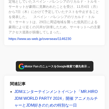
定地としていたスペイン・バレンシアのリカルド・トルモ・
サーキットが豪雨に見舞われたことを受け、11月4日（月）
から7日（木）にかけて予定していたテストを中止すること
を発表した。 スペイン・バレンシアのリカルド・トル
モ・サーキットは、29日に周辺地域を襲った低気圧による
豪雨により近くの川岸が決壊したため、サーキットへの主要
アクセス道路が損傷してしまった。
https://www.as-web.jp/overseas/1146230
→
Motor Fan のニュースをGoogle検索で優先表示
関連記事
JDMエンターテインメントイベント「MR.HIRO
JDM WORLD PARTY 2024」開催 アニメカルチ
ャーとJDM好きのための特別な一日