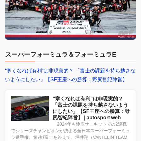
スーパーフォーミュラ＆フォーミュラE
“寒くなれば有利”は非現実的？ 「富士の課題を持ち越さな
いようにしたい」【SF王座への勝算：野尻智紀陣営】
“寒くなれば有利”は非現実的？
「富士の課題を持ち越さないよう
にしたい」【SF王座への勝算：野
尻智紀陣営】 | autosport web
2024年も鈴鹿サーキットでの2連戦
でシリーズチャンピオンが決まる全日本スーパーフォーミュ
ラ選手権。第7戦富士を終えて、坪井翔（VANTELIN TEAM