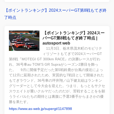
【ポイントランキング】2024スーパーGT第8戦もてぎ終
了時点
【ポイントランキング】2024スー
パーGT第8戦もてぎ終了時点 |
autosport web
11月3日、栃木県茂木町のモビリテ
ィリゾートもてぎで2024スーパーGT
第8戦『MOTEGI GT 300km RACE』の決勝レースが行わ
れ、36号車au TOM’S GR Supraがシーズン2勝目を飾っ
た。 9月に開催予定だった第5戦鈴鹿が台風の接近によっ
て12月に延期されたため、実質的な7戦目として開催された
もてぎラウンド。36号車の坪井翔／山下健太組はランキン
グリーダーとして今大会を迎えた。つまり、もっともサクセ
スウエイトが重いクルマだったのだが、苦戦することをを願
うライバルたちの期待とは裏腹に予選3番手からまさかの優
勝を果たす。
https://www.as-web.jp/supergt/1147898