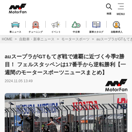
コ
ン
テ
検索
MENU
ン
ツ
へ
車ニュース
チューニング
イベント
中古車
新車カタログ
自動車求人
ス
HOME
自動車・新車ニュース
モータースポーツ
auスープラがGTも
キ
ッ
プ
auスープラがGTもてぎ戦で連覇に近づく今季2勝
目！ フェルスタッペンは17番手から逆転勝利【一
週間のモータースポーツニュースまとめ】
2024.11.05 13:49