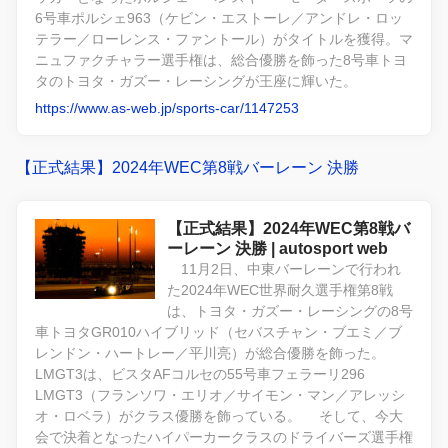
6号車ポルシェ963（ケビン・エストーレ／アンドレ・ロッ
テラー／ローレンス・ファントール）がタイトルを獲得。マ
ニュファクチャラー選手権は、総合優勝を飾った8号車トヨ
タのトヨタ・ガズー・レーシングが王座に輝いた。
https://www.as-web.jp/sports-car/1147253
【正式結果】2024年WEC第8戦バーレーン 決勝
【正式結果】2024年WEC第8戦バ
ーレーン 決勝 | autosport web
11月2日、中東バーレーンで行われ
た2024年WEC世界耐久選手権第8戦
は、トヨタ・ガズー・レーシングの8号
車トヨタGR010ハイブリッド（セバスチャン・ブエミ／ブ
レンドン・ハートレー／平川亮）が総合優勝を飾った。
LMGT3は、ビスタAFコルセの55号車フェラーリ296
LMGT3（フランソワ・エリオ／サイモン・マン／アレッシ
オ・ロベラ）がクラス優勝を飾っている。 そして、今大
会で決着となったハイパーカークラスのドライバーズ選手権