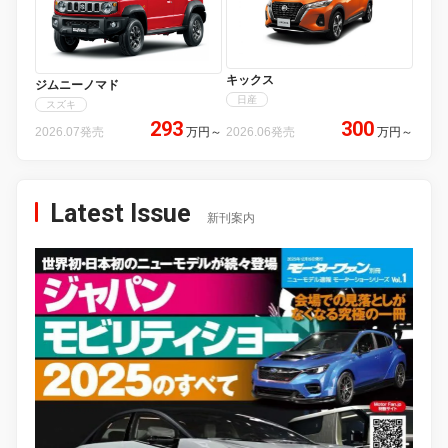
キックス
ジムニーノマド
日産
スズキ
293
300
2026.07発売
万円
～
2026.06発売
万円
～
Latest Issue
新刊案内