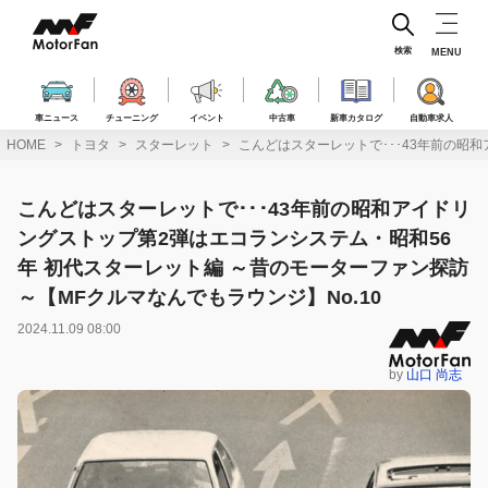
コ
ン
テ
検索
MENU
ン
ツ
へ
車ニュース
チューニング
イベント
中古車
新車カタログ
自動車求人
ス
HOME
トヨタ
スターレット
こんどはスターレットで･･･43年前の昭
キ
ッ
プ
こんどはスターレットで･･･43年前の昭和アイドリ
ングストップ第2弾はエコランシステム・昭和56
年 初代スターレット編 ～昔のモーターファン探訪
～【MFクルマなんでもラウンジ】No.10
2024.11.09 08:00
by
山口 尚志