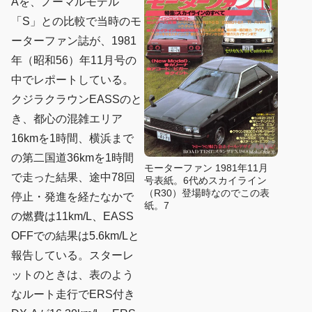
Aを、ノーマルモデル
「S」との比較で当時のモ
ーターファン誌が、1981
年（昭和56）年11月号の
中でレポートしている。
クジラクラウンEASSのと
き、都心の混雑エリア
16kmを1時間、横浜まで
の第二国道36kmを1時間
モーターファン 1981年11月
で走った結果、途中78回
号表紙。6代めスカイライン
（R30）登場時なのでこの表
停止・発進を経たなかで
紙。7
の燃費は11km/L、EASS
OFFでの結果は5.6km/Lと
報告している。スターレ
ットのときは、表のよう
なルート走行でERS付き