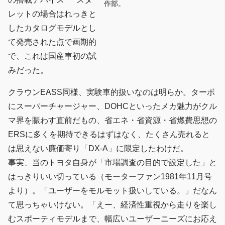
作部。
レットの場合はれっきと
したカタログモデルとし
て発売された点で画期的
で、これは国産車初の試
みだった。
クラウンEASS同様、実験車的扱いなのは明らか。ターボ
にスーパーチャージャー、DOHCといったメカ魅力がクル
マ界を賑わす直前だもの、省エネ・省資源・省燃費思想の
ERSに多くを期待できるはずはなく、たくさん売れると
は思えない廉価寄り「DX-A」に限定したわけだ。
事実、当のトヨタ自身が「市場調査の目的で設定した」と
はっきりいい切っている（モーターファン1981年11月号
より）。「ユーザーをモルモット扱いしている。」だなん
て思っちゃいけない。「えー、経済性重視から走りを楽し
むスポーティモデルまで、幅広いユーザーニーズにお応え