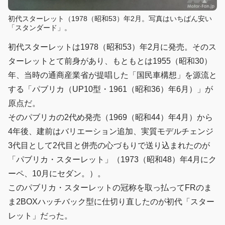
初代スターレット（1978（昭和53）年2月。写真はいちばん安い
「スタンダード」。
初代スターレットは1978（昭和53）年2月に発売。そのス
ターレットとて前身があり、もともとは1955（昭和30）
年、当時の通商産業省が提唱した「国民車構想」を源流と
する「パブリカ（UP10型・1961（昭和36）年6月）」が
原点だ。
そのパブリカの2代め発売（1969（昭和44）年4月）から
4年後、建前はバリエーション追加、実質モデルチェンジ
3代目として2代目と併売の心づもりで送り込まれたのが
「パブリカ・スターレット」（1973（昭和48）年4月にク
ーペ、10月にセダン。）。
このパブリカ・スターレットの冠称を取っ払ってFRのま
ま2BOXハッチバック型に仕切り直したのが初代「スター
レット」だった。