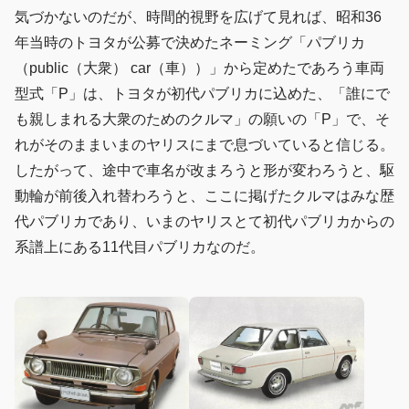
気づかないのだが、時間的視野を広げて見れば、昭和36
年当時のトヨタが公募で決めたネーミング「パブリカ
（public（大衆） car（車））」から定めたであろう車両
型式「P」は、トヨタが初代パブリカに込めた、「誰にで
も親しまれる大衆のためのクルマ」の願いの「P」で、そ
れがそのままいまのヤリスにまで息づいていると信じる。
したがって、途中で車名が改まろうと形が変わろうと、駆
動輪が前後入れ替わろうと、ここに掲げたクルマはみな歴
代パブリカであり、いまのヤリスとて初代パブリカからの
系譜上にある11代目パブリカなのだ。