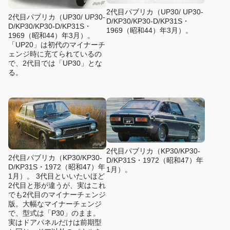
2代目パブリカ（UP30/ UP30-
2代目パブリカ（UP30/ UP30-
D/KP30/KP30-D/KP31S・
D/KP30/KP30-D/KP31S・
1969（昭和44）年3月）。
1969（昭和44）年3月）。
「UP20」は初代のマイナーチ
ェンジ時に充てられているの
で、2代目では「UP30」とな
る。
2代目パブリカ（KP30/KP30-
2代目パブリカ（KP30/KP30-
D/KP31S・1972（昭和47）年
D/KP31S・1972（昭和47）年
1月）。
1月）。 3代目といいたいほど
2代目と形が違うが、実はこれ
でも2代目のマイナーチェンジ
版。大幅なマイナーチェンジ
で、型式は「P30」のまま。
実はドアパネルだけは前期型