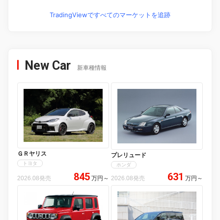
TradingViewですべてのマーケットを追跡
New Car
新車種情報
ＧＲヤリス
プレリュード
トヨタ
ホンダ
845
631
2026.08発売
万円
～
2026.08発売
万円
～