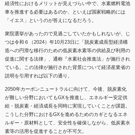
経済性におけるメリットが見えづらい中で、水素燃料電池
車を推進する必要はあるのか、といえば国家戦略的には
「イエス」というのが答えになるだろう。
衆院選挙があったので見過ごしていたかもしれないが、じ
つは令和６（2024）年10月23日に「脱炭素成長型経済構
造への円滑な移行のための低炭素水素等の供給及び利用の
促進に関する法律」、通称『水素社会推進法」が施行され
ている。この法律が施行された背景について経済産業省の
説明を引用すれば以下の通り。
2050年カーボンニュートラルに向けて、今後、脱炭素化
が難しい分野においてもGXを推進し、エネルギー安定供
給・脱炭素・経済成長を同時に実現していくことが課題。
こうした分野におけるGXを進めるためのカギとなるエネ
ルギー・原材料として、安全性を確保しながら、低炭素水
素等の活用を促進することが不可欠。