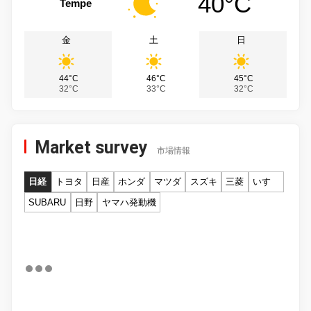
40°C
Tempe
金
土
日
44°C
46°C
45°C
32°C
33°C
32°C
Market survey
市場情報
日経
トヨタ
日産
ホンダ
マツダ
スズキ
三菱
いすゞ
SUBARU
日野
ヤマハ発動機