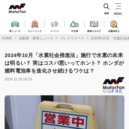
コ
ン
テ
検索
MENU
ン
ツ
へ
車ニュース
チューニング
イベント
中古車
新車カタログ
自動車求人
ス
HOME
自動車・新車ニュース
プレスリリース
2024年10月「水素
キ
ッ
プ
2024年10月「水素社会推進法」施行で水素の未来
は明るい？ 実はコスパ悪いってホント？ ホンダが
燃料電池車を進化させ続けるワケは？
2024.11.19 18:15
by
山本 晋也