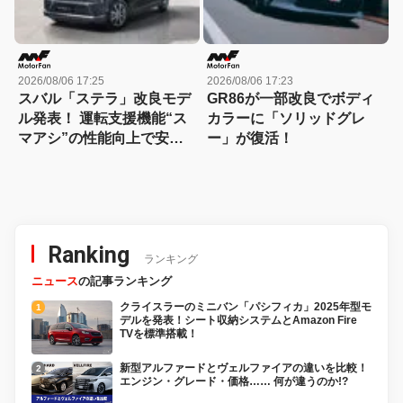
2026/08/06 17:25
2026/08/06 17:23
スバル「ステラ」改良モデ
GR86が一部改良でボディ
ル発表！ 運転支援機能“ス
カラーに「ソリッドグレ
マアシ”の性能向上で安心
ー」が復活！
感さらにアップ
Ranking
ランキング
ニュース
の記事ランキング
クライスラーのミニバン「パシフィカ」2025年型モ
デルを発表！シート収納システムとAmazon Fire
TVを標準搭載！
新型アルファードとヴェルファイアの違いを比較！
エンジン・グレード・価格…… 何が違うのか!?