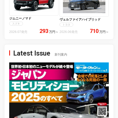
ジムニーノマド
ヴェルファイアハイブリッド
スズキ
トヨタ
293
710
2026.07発売
万円
～
2026.06発売
万円
～
Latest Issue
新刊案内