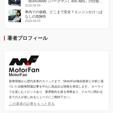
「BURGMAN（バーグマン）400 ABS」の仕様を
変更し、8月18日に発売
2026.08.05
車内での仮眠、どこまで安全？エンジンかけっぱ
なしの危険性
2026.08.05
著者プロフィール
MotorFan
新車情報から歴代名車のスペックまで、MotorFan独自取材と分析に基
づいた自動車関連記事を中心に高品位な情報を発信します。 カーライ
フを楽しむトピックあり、業界動向を探る考察あり、クルマに関わる
全ての人が楽しめるニュースにご期待下さい。
この著者の記事をもっと見る