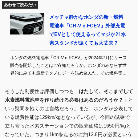
あわせて読みたい
メッチャ静かなホンダの新・燃料
電池車「CR-V e:FCEV」外部充電
でEVとして使えるってマジか?! 水
素スタンドが遠くても大丈夫？
ホンダの燃料電池車「CR-V e:FCEV」が2024年7月にリース
販売を開始したことはご存知だろうか。ホンダのみならず世
界的にみても最新テクノロジーを詰め込んだ、その燃料電池
車をついに公道試乗する機会に恵まれた。過去に「FCX」や
「クラリティFUEL CELL」といったホンダの燃料電池車に
そうした利便性は評価しつつも
「はたして、そこまでして
試乗経験のある自動車コラムニストは、新世代の燃料電池車
水素燃料電池車を作り続ける必要はあるのだろうか？」
と
に隔世の感と理想の姿を感じたという。 PHOTO＆
いう疑問を抱くのは自然だろう。また、ホンダが公表して
REPORT：山本晋也（YAMAMOTO Shinya）
いる燃費性能は129km/kgとなっているが、今回の試乗で
立ち寄った水素ステーションでの販売価格は1650円/kgと
なっていた。つまり1kmを走るのに約12.8円が必要という