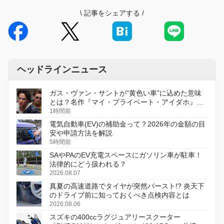
\
記事をシェアする
/
ヘッドラインニュース
ガス・ヴァン・サントが“黄色い車”に込めた意味
とは？名作『マイ・プライベート・アイダホ』が
初のデジタルリマスター版で復活
1時間前
電気自動車(EV)の補助金って？2026年の金額の目
安や申請方法を解説
5時間前
SAやPAのEV充電スペースにガソリン車が駐車！
法律的にどう扱われる？
2026.08.07
真夏の高速道路でタイヤが突然バースト!? 炎天下
のドライブ前に知っておくべき点検内容とは
2026.08.06
スズキの400ccラグジュアリースクーター