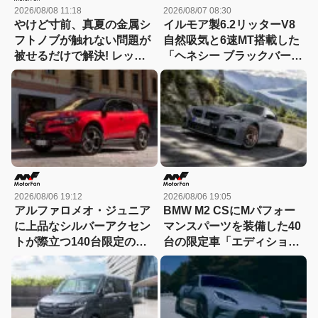
2026/08/08 11:18
2026/08/07 08:30
やけど寸前、真夏の金属シ
イルモア製6.2リッターV8
フトノブが触れない問題が
自然吸気と6速MT搭載した
被せるだけで解決! レッツ
「ヘネシー ブラックバー
ォのシリコンカバーが夏も
ド」がデビュー【動画】
冬も快適すぎる! 【CAR
MONO図鑑】
2026/08/06 19:12
2026/08/06 19:05
アルファロメオ・ジュニア
BMW M2 CSにMパフォー
に上品なシルバーアクセン
マンスパーツを装備した40
トが際立つ140台限定の
台の限定車「エディショ
「スポルト スペチアーレ」
ン・エッジ」が登場！
が登場！