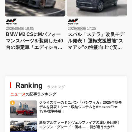
2026/08/06 19:05
2026/08/06 17:25
BMW M2 CSにMパフォー
スバル「ステラ」改良モデ
マンスパーツを装備した40
ル発表！ 運転支援機能“ス
台の限定車「エディショ
マアシ”の性能向上で安心
ン・エッジ」が登場！
感さらにアップ
Ranking
ランキング
ニュース
の記事ランキング
クライスラーのミニバン「パシフィカ」2025年型モ
デルを発表！シート収納システムとAmazon Fire
TVを標準搭載！
新型アルファードとヴェルファイアの違いを比較！
エンジン・グレード・価格…… 何が違うのか!?