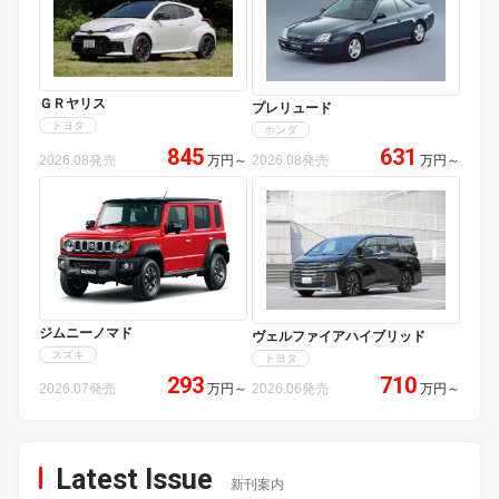
ＧＲヤリス
プレリュード
トヨタ
ホンダ
845
631
2026.08発売
万円
～
2026.08発売
万円
～
ジムニーノマド
ヴェルファイアハイブリッド
スズキ
トヨタ
293
710
2026.07発売
万円
～
2026.06発売
万円
～
Latest Issue
新刊案内