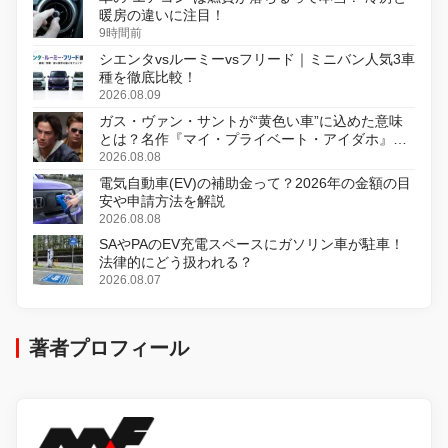
暖房の違いに注目！
9時間前
シエンタvsルーミーvsフリード｜ミニバン人気3車
種を徹底比較！
2026.08.09
ガス・ヴァン・サントが“黄色い車”に込めた意味
とは？名作『マイ・プライベート・アイダホ』が
初のデジタルリマスター版で復活
2026.08.08
電気自動車(EV)の補助金って？2026年の金額の目
安や申請方法を解説
2026.08.08
SAやPAのEV充電スペースにガソリン車が駐車！
法律的にどう扱われる？
2026.08.07
著者プロフィール