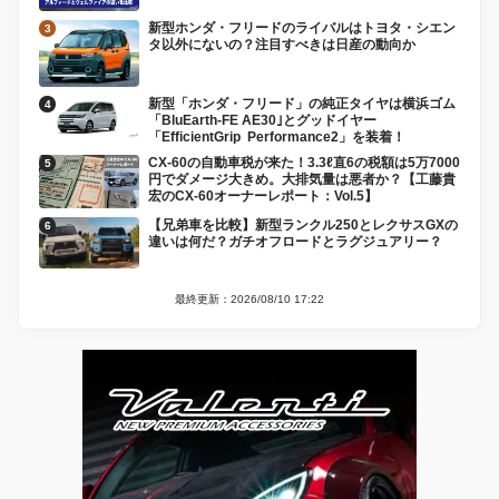
新型ホンダ・フリードのライバルはトヨタ・シエン
タ以外にないの？注目すべきは日産の動向か
新型「ホンダ・フリード」の純正タイヤは横浜ゴム
「BluEarth-FE AE30｣とグッドイヤー
「EfficientGrip Performance2」を装着！
CX-60の自動車税が来た！3.3ℓ直6の税額は5万7000
円でダメージ大きめ。大排気量は悪者か？【工藤貴
宏のCX-60オーナーレポート：Vol.5】
【兄弟車を比較】新型ランクル250とレクサスGXの
違いは何だ？ガチオフロードとラグジュアリー？
最終更新：2026/08/10 17:22