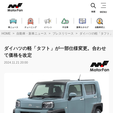
コ
ン
テ
検索
MENU
ン
ツ
へ
車ニュース
チューニング
イベント
中古車
新車カタログ
自動車求人
ス
HOME
自動車・新車ニュース
プレスリリース
ダイハツの軽「タフト」
キ
ッ
プ
ダイハツの軽「タフト」が一部仕様変更。合わせ
て価格を改定
2024.11.21 20:00