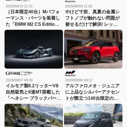
2026/08/10 11:15
2026/08/08 11:18
［日本限定40台］Mパフォ
やけど寸前、真夏の金属シ
ーマンス・パーツを装着し
フトノブが触れない問題が
た「BMW M2 CS Edition
被せるだけで解決! レッツ
EDGE」が登場
ォのシリコンカバーが夏も
冬も快適すぎる! 【CAR
MONO図鑑】
2026/08/07 08:30
2026/08/06 19:12
イルモア製6.2リッターV8
アルファロメオ・ジュニア
自然吸気と6速MT搭載した
に上品なシルバーアクセン
「ヘネシー ブラックバー
トが際立つ140台限定の
ド」がデビュー【動画】
「スポルト スペチアーレ」
が登場！