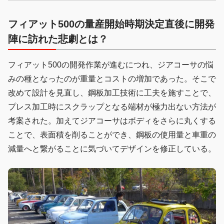
高となる600台が集まった。今回からエントリーした車両の
フィアット500の量産開始時期決定直後に開発
写真を中心に、前後半に分けて「ヌォーバ・チンクェチェン
ト」こと2代目フィアット500を解説する。
陣に訪れた悲劇とは？
フィアット500の開発作業が進むにつれ、ジアコーサの悩
みの種となったのが重量とコストの増加であった。そこで
改めて設計を見直し、鋼板加工技術に工夫を施すことで、
プレス加工時にスクラップとなる端材が極力出ない方法が
考案された。加えてジアコーサはボディをさらに丸くする
ことで、表面積を削ることができ、鋼板の使用量と車重の
減量へと繋がることに気づいてデザインを修正している。