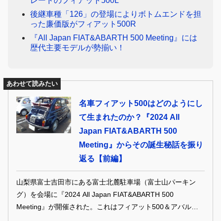
レードのフィアット500L
後継車種「126」の登場によりボトムエンドを担
った廉価版がフィアット500R
『All Japan FIAT&ABARTH 500 Meeting』には
歴代主要モデルが勢揃い！
あわせて読みたい
名車フィアット500はどのようにし
て生まれたのか？『2024 All
Japan FIAT&ABARTH 500
Meeting』からその誕生秘話を振り
返る【前編】
山梨県富士吉田市にある富士北麓駐車場（富士山パーキン
グ）を会場に『2024 All Japan FIAT&ABARTH 500
Meeting』が開催された。これはフィアット500＆アバルト
500／595／695が主役のイベントで、今回は全国から過去最