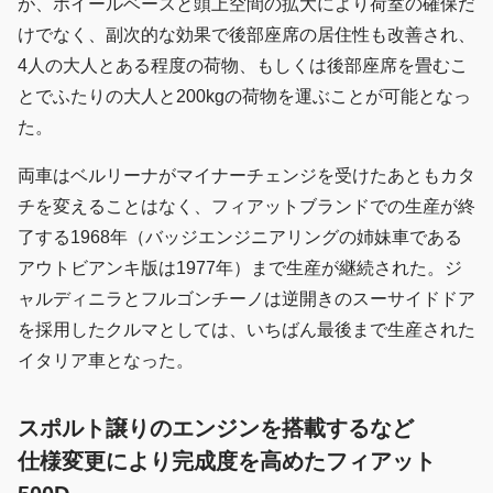
が、ホイールベースと頭上空間の拡大により荷室の確保だ
けでなく、副次的な効果で後部座席の居住性も改善され、
4人の大人とある程度の荷物、もしくは後部座席を畳むこ
とでふたりの大人と200kgの荷物を運ぶことが可能となっ
た。
両車はベルリーナがマイナーチェンジを受けたあともカタ
チを変えることはなく、フィアットブランドでの生産が終
了する1968年（バッジエンジニアリングの姉妹車である
アウトビアンキ版は1977年）まで生産が継続された。ジ
ャルディニラとフルゴンチーノは逆開きのスーサイドドア
を採用したクルマとしては、いちばん最後まで生産された
イタリア車となった。
スポルト譲りのエンジンを搭載するなど
仕様変更により完成度を高めたフィアット