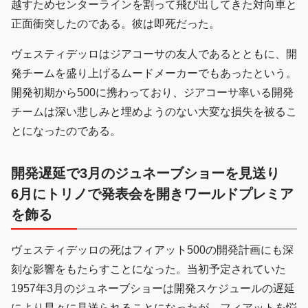
越すためセンターラインを割って飛び出してきた対向車と
正面衝突したのである。彼は即死だった。
ヴェスティデッロはジアコーサの友人であるとともに、開
発チームを盛り上げるムードメーカーでもあったという。
開発初期から500に携わっており、ジアコーサ率いる開発
チームは深い悲しみと埋めようのない大変な損失を被るこ
とになったのである。
開発遅延で3月のジュネーブショーを見送り
6月にトリノで発表会を開きワールドプレミア
を飾る
ヴェスティデッロの死はフィアット500の開発計画にも深
刻な影響をもたらすことになった。当初予定されていた
1957年3月のジュネーブショーは開発スケジュールの遅延
により早々に見送られることになったが、フィアットを悩