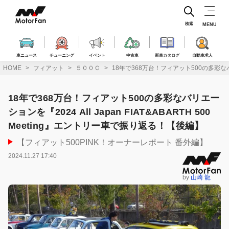
コ
ン
テ
検索
MENU
ン
ツ
へ
車ニュース
チューニング
イベント
中古車
新車カタログ
自動車求人
ス
HOME
フィアット
５００Ｃ
18年で368万台！フィアット500の多彩なバリエ
キ
ッ
プ
18年で368万台！フィアット500の多彩なバリエー
ションを『2024 All Japan FIAT&ABARTH 500
Meeting』エントリー車で振り返る！【後編】
【フィアット500PINK！オーナーレポート 番外編】
2024.11.27 17:40
by
山崎 龍