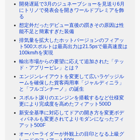
開発遅延で3月のジュネーブショーを見送り6月
にトリノで発表会を開きワールドプレミアを飾
る
想定外だったデビュー直後の躓きその原因は性
能不足と簡素すぎた装備
排気量を拡大したホットバージョンのフィアッ
ト500スポルトは最高出力は21.5psで最高速度は
100km/hを実現
輸出市場からの要望に応えて追加された「テッ
ド・アプリービレ」とは？
エンジンレイアウトを変更して広いラゲッジル
ームを確保した貨客両用車「ジャルディニラ」
と「フルゴンチーノ」の誕生
スポルト譲りのエンジンを搭載するなど仕様変
更により完成度を高めたフィアット500D
新安全基準に対応してドアの開き方を変更ボデ
ィパネルも変更されてよりモダンになったフィ
アット500F
オーバーライダーが外観上の目印となる上級グ