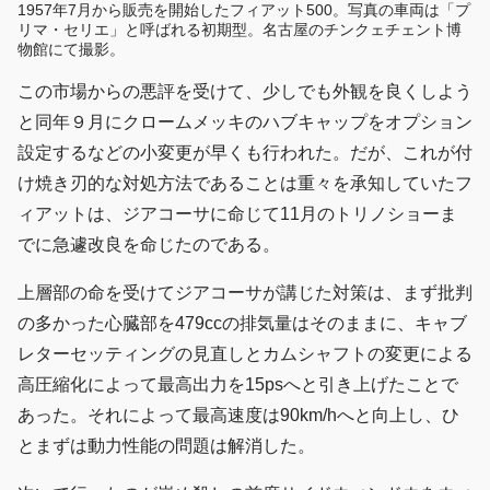
1957年7月から販売を開始したフィアット500。写真の車両は「プ
リマ・セリエ」と呼ばれる初期型。名古屋のチンクェチェント博
物館にて撮影。
この市場からの悪評を受けて、少しでも外観を良くしよう
と同年９月にクロームメッキのハブキャップをオプション
設定するなどの小変更が早くも行われた。だが、これが付
け焼き刃的な対処方法であることは重々を承知していたフ
ィアットは、ジアコーサに命じて11月のトリノショーま
でに急遽改良を命じたのである。
上層部の命を受けてジアコーサが講じた対策は、まず批判
の多かった心臓部を479ccの排気量はそのままに、キャブ
レターセッティングの見直しとカムシャフトの変更による
高圧縮化によって最高出力を15psへと引き上げたことで
あった。それによって最高速度は90km/hへと向上し、ひ
とまずは動力性能の問題は解消した。