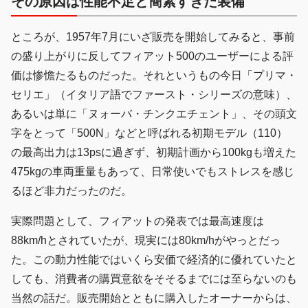
その原因は性能不足と簡素すぎた装備
ところが、1957年7月にいざ販売を開始してみると、事前
の盛り上がりに反してフィアット500のユーザーによる評
価は惨憺たるものだった。それというもの今日「プリマ・
セリエ」（イタリア語でファースト・シリーズの意味）、
あるいは単に「ヌォーバ・チンクエチェント」、その頭文
字をとって「500N」などと呼ばれる初期モデル（110）
の最高出力は13psに過ぎず、初期計画から100kgも増えた
475kgの車両重量もあって、日常使いでもストレスを感じ
るほど非力だったのだ。
実際問題として、フィアットの発表では最高速度は
88km/hとされていたが、現実には80km/hがやっとだっ
た。この動力性能ではいくら安価で経済的に優れていたと
しても、消費者の購買意欲をそそるまでには至らないのも
当然の話だ。販売開始とともに購入したオーナーからは、