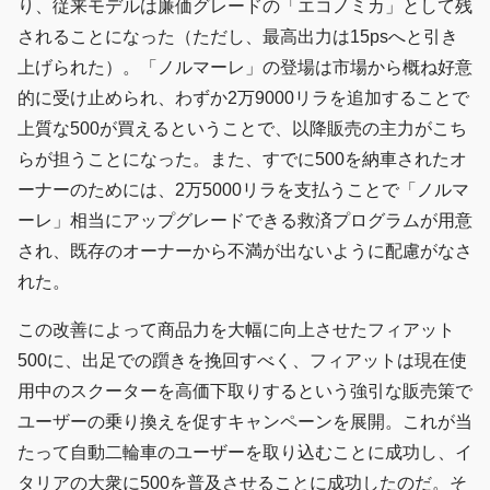
り、従来モデルは廉価グレードの「エコノミカ」として残
されることになった（ただし、最高出力は15psへと引き
上げられた）。「ノルマーレ」の登場は市場から概ね好意
的に受け止められ、わずか2万9000リラを追加することで
上質な500が買えるということで、以降販売の主力がこち
らが担うことになった。また、すでに500を納車されたオ
ーナーのためには、2万5000リラを支払うことで「ノルマ
ーレ」相当にアップグレードできる救済プログラムが用意
され、既存のオーナーから不満が出ないように配慮がなさ
れた。
この改善によって商品力を大幅に向上させたフィアット
500に、出足での躓きを挽回すべく、フィアットは現在使
用中のスクーターを高価下取りするという強引な販売策で
ユーザーの乗り換えを促すキャンペーンを展開。これが当
たって自動二輪車のユーザーを取り込むことに成功し、イ
タリアの大衆に500を普及させることに成功したのだ。そ