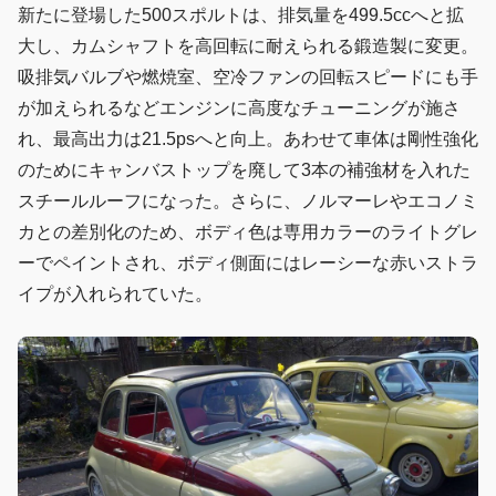
新たに登場した500スポルトは、排気量を499.5ccへと拡
大し、カムシャフトを高回転に耐えられる鍛造製に変更。
吸排気バルブや燃焼室、空冷ファンの回転スピードにも手
が加えられるなどエンジンに高度なチューニングが施さ
れ、最高出力は21.5psへと向上。あわせて車体は剛性強化
のためにキャンバストップを廃して3本の補強材を入れた
スチールルーフになった。さらに、ノルマーレやエコノミ
カとの差別化のため、ボディ色は専用カラーのライトグレ
ーでペイントされ、ボディ側面にはレーシーな赤いストラ
イプが入れられていた。