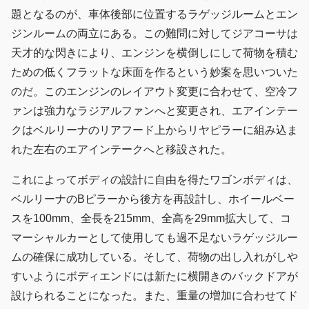
題となるのが、車体後部に位置するラゲッジルームとエン
ジンルームの両立にある。この難問に対してジアコーサは
天才的な閃きにより、エンジンを横倒しにして荷物を積む
ための低くフラットな床面を作るという妙案を思いついた
のだ。このエンジンのレイアウト変更に合わせて、空冷フ
ァンは強力なラジアルファンへと変更され、エアインテー
クはベルリーナのリアフード上からリヤピラーに組み込ま
れた左右のエアインテークへと移設された。
これによってボディの設計に自由を得たワゴンボディは、
ベルリーナのBピラーから後方を再設計し、ホイールベー
スを100mm、全長を215mm、全高を29mm拡大して、コ
マーシャルカーとして使用しても過不足ないラゲッジルー
ムの確保に成功している。そして、荷物の出し入れがしや
すいようにボディエンドには新たに横開きのバックドアが
設けられることになった。また、重量の増加に合わせてド