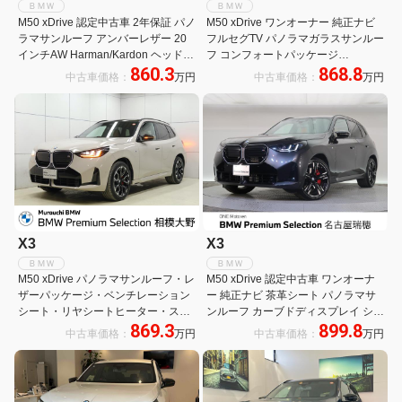
ＢＭＷ
ＢＭＷ
M50 xDrive 認定中古車 2年保証 パノ
M50 xDrive ワンオーナー 純正ナビ
ラマサンルーフ アンバーレザー 20
フルセグTV パノラマガラスサンルー
インチAW Harman/Kardon ヘッドア
フ コンフォートパッケージ
860.3
868.8
ップディスプレイ アクティブクルー
harmankardonサウンドシステム 純
中古車価格：
万円
中古車価格：
万円
ズコントロール 全周囲カメラ パドル
正21インチアルミ 4WD車 Bluetooth
シフト 衝突軽減
接続
X3
X3
ＢＭＷ
ＢＭＷ
M50 xDrive パノラマサンルーフ・レ
M50 xDrive 認定中古車 ワンオーナ
ザーパッケージ・ベンチレーション
ー 純正ナビ 茶革シート パノラマサ
シート・リヤシートヒーター・ステ
ンルーフ カーブドディスプレイ シー
869.3
899.8
アリングヒーター・ BMW Individual
トベンチレーション アラウンドビュ
中古車価格：
万円
中古車価格：
万円
レザー・メリノ
ーモニター アイコニックグロー ハー
マンカードン ステアリングヒーター