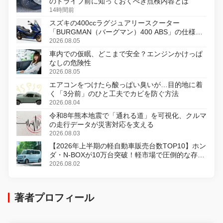
のドライブ前に知っておくべき点検内容とは
14時間前
スズキの400ccラグジュアリースクーター
「BURGMAN（バーグマン）400 ABS」の仕様を
変更し、8月18日に発売
2026.08.05
車内での仮眠、どこまで安全？エンジンかけっぱ
なしの危険性
2026.08.05
エアコンをつけたら酸っぱい臭いが…目的地に着
く「3分前」のひと工夫でカビを防ぐ方法
2026.08.04
令和8年熊本地震で「通れる道」を可視化、クルマ
の走行データが災害対応を支える
2026.08.03
【2026年上半期の軽自動車販売台数TOP10】ホン
ダ・N-BOXが10万台突破！軽市場で圧倒的な存在
感
2026.08.02
著者プロフィール