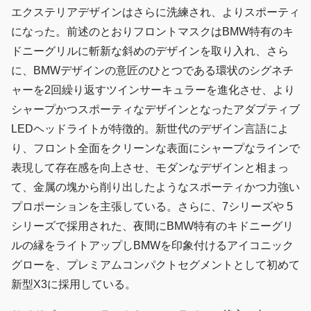
エクステリアデザインはさらに洗練され、よりスポーティ
になった。前述のとおりフロントマスクはBMW特有のキ
ドニーグリルに斬新な斜めのデザインを取り入れ、さら
に、BMWデザインの意匠のひとつである環状のシグネチ
ャーを2回繰り返すツインサーキュラーを進化させ、より
シャープかつスポーティなデザインとなったアダプティブ
LEDヘッドライトが特徴的。新世代のデザイン言語によ
り、フロント全面をクリーンな表面にシャープなラインで
表現して存在感を向上させ、モダンなデザインと相まっ
て、金属の塊から削り出したようなスポーティかつ力強い
プロポーションを主張している。さらに、7シリーズや 5
シリーズで採用された、夜間にBMW特有のキドニーグリ
ルの縁をライトアップしBMWを印象付けるアイコニック
グローを、プレミアムコンパクトセグメントとして初めて
新型X3に採用している。