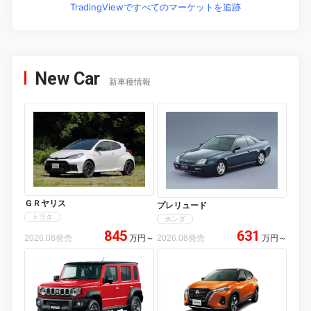
TradingViewですべてのマーケットを追跡
New Car
新車種情報
ＧＲヤリス
プレリュード
トヨタ
ホンダ
845
631
2026.08発売
万円
～
2026.08発売
万円
～