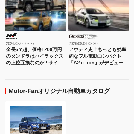
2026/08/06 08:37
2026/08/06 08:30
全長6m超、価格1200万円
アウディ史上もっとも効率
のタンドラはハイラックス
的なフル電動コンパクト
の上位互換なのか? サイ
「A2 e-tron」がデビュー前
ズ・装備・走り・価格を徹
にテスト写真を公開
底比較して分かった決定的
な違い 【新型ハイラックス
徹底比較】
Motor-Fanオリジナル自動車カタログ