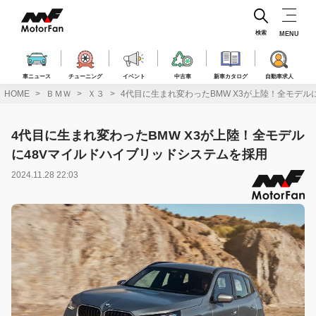
コ
ン
テ
検索
MENU
ン
ツ
へ
車ニュース
チューニング
イベント
中古車
新車カタログ
自動車求人
ス
HOME
ＢＭＷ
Ｘ３
4代目に生まれ変わったBMW X3が上陸！全モデル
キ
ッ
プ
4代目に生まれ変わったBMW X3が上陸！全モデル
に48Vマイルドハイブリッドシステムを採用
2024.11.28 22:03