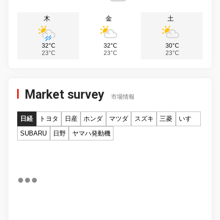
木
金
土
32°C
32°C
30°C
23°C
23°C
23°C
Market survey
市場情報
日経
トヨタ
日産
ホンダ
マツダ
スズキ
三菱
いすゞ
SUBARU
日野
ヤマハ発動機