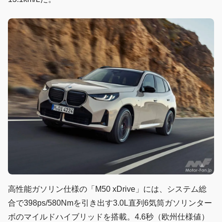
高性能ガソリン仕様の「M50 xDrive」には、システム総
合で398ps/580Nmを引き出す3.0L直列6気筒ガソリンター
ボのマイルドハイブリッドを搭載。4.6秒（欧州仕様値）