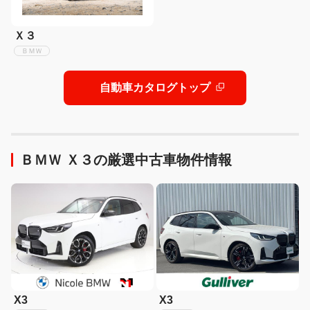
Ｘ３
ＢＭＷ
自動車カタログトップ
ＢＭＷ Ｘ３の厳選中古車物件情報
X3
X3