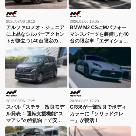
2026/08/06 19:12
2026/08/06 19:05
アルファロメオ・ジュニア
BMW M2 CSにMパフォー
に上品なシルバーアクセン
マンスパーツを装備した40
トが際立つ140台限定の
台の限定車「エディショ
「スポルト スペチアーレ」
ン・エッジ」が登場！
が登場！
2026/08/06 17:25
2026/08/06 17:23
スバル「ステラ」改良モデ
GR86が一部改良でボディ
ル発表！ 運転支援機能“ス
カラーに「ソリッドグレ
マアシ”の性能向上で安心
ー」が復活！
感さらにアップ