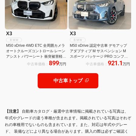
X3
X3
ＢＭＷ
ＢＭＷ
M50 xDrive 4WD ETC 全周囲カメラ
M50 xDrive 認定中古車 デモアップ
オートクルーズコントロール レーン
アダプティブ M サスペンション M
アシスト パワーシート 衝突被害軽減
スポーツ パッケージ PRO コンフォ
899
921.1
システム アルミホイール スマートキ
ート アクセス システム BMW アイコ
中古車価格：
万円
中古車価格：
万円
ー 電動格納ミラー シートヒーター
ニック グロー エクステリア パッケ
AT 盗難防止システム
ージ
中古車トップ
【注意】
自動車カタログ・厳選中古車情報に掲載されている写真は、
年式やグレードの違う車種が含まれます。掲載されている写真はそれぞ
れの車種用でないものも含まれています。また、対応は年式やグレー
ド、 装備などにより異なる場合があります。購入の際は必ずご確認く