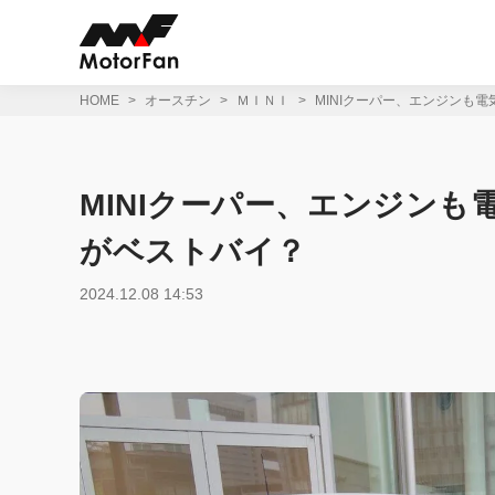
コ
ン
テ
ン
ツ
HOME
オースチン
ＭＩＮＩ
MINIクーパー、エンジンも電
へ
ス
キ
ッ
MINIクーパー、エンジンも
プ
がベストバイ？
2024.12.08 14:53