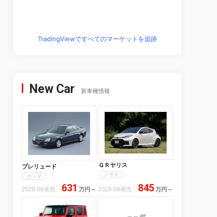
TradingViewですべてのマーケットを追跡
New Car
新車種情報
ＧＲヤリス
プレリュード
トヨタ
ホンダ
631
845
2026.08発売
万円
～
2026.08発売
万円
～