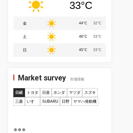
33°C
金
44°C
32°C
土
46°C
33°C
日
45°C
33°C
Market survey
市場情報
日経
トヨタ
日産
ホンダ
マツダ
スズキ
三菱
いすゞ
SUBARU
日野
ヤマハ発動機