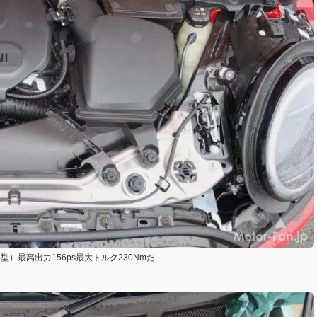
38型）最高出力156ps最大トルク230Nmだ