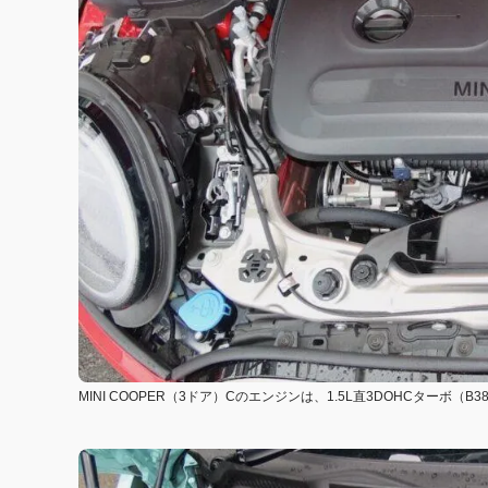
MINI COOPER（3ドア）Cのエンジンは、1.5L直3DOHCターボ（B