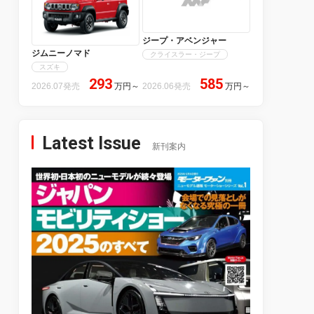
ジープ・アベンジャー
ジムニーノマド
クライスラー・ジープ
スズキ
293
585
2026.07発売
万円
～
2026.06発売
万円
～
Latest Issue
新刊案内