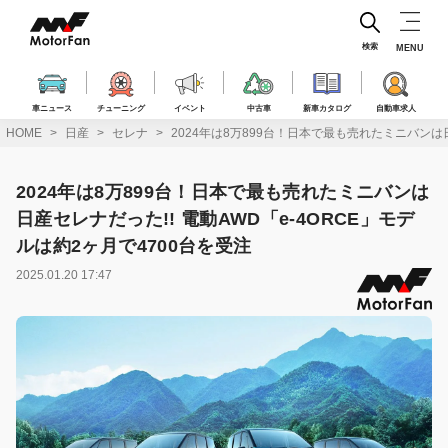
コ
ン
テ
検索
MENU
ン
ツ
へ
車ニュース
チューニング
イベント
中古車
新車カタログ
自動車求人
ス
HOME
日産
セレナ
2024年は8万899台！日本で最も売れたミニバンは日
キ
ッ
プ
2024年は8万899台！日本で最も売れたミニバンは
日産セレナだった!! 電動AWD「e-4ORCE」モデ
ルは約2ヶ月で4700台を受注
2025.01.20 17:47