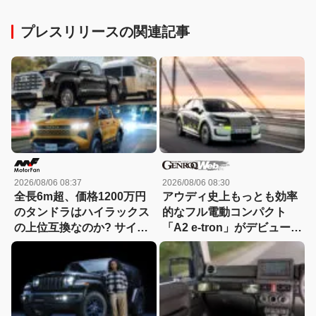
プレスリリースの関連記事
2026/08/06 08:37
2026/08/06 08:30
全長6m超、価格1200万円
アウディ史上もっとも効率
のタンドラはハイラックス
的なフル電動コンパクト
の上位互換なのか? サイ
「A2 e-tron」がデビュー前
ズ・装備・走り・価格を徹
にテスト写真を公開
底比較して分かった決定的
な違い 【新型ハイラックス
徹底比較】