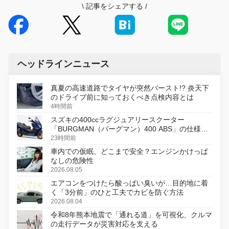
\
記事をシェアする
/
ヘッドラインニュース
真夏の高速道路でタイヤが突然バースト!? 炎天下
のドライブ前に知っておくべき点検内容とは
4時間前
スズキの400ccラグジュアリースクーター
「BURGMAN（バーグマン）400 ABS」の仕様を
変更し、8月18日に発売
23時間前
車内での仮眠、どこまで安全？エンジンかけっぱ
なしの危険性
2026.08.05
エアコンをつけたら酸っぱい臭いが…目的地に着
く「3分前」のひと工夫でカビを防ぐ方法
2026.08.04
令和8年熊本地震で「通れる道」を可視化、クルマ
の走行データが災害対応を支える