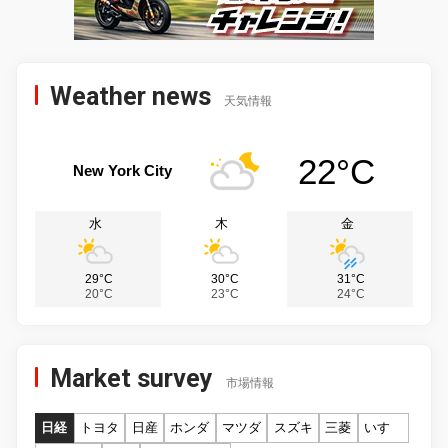
Weather news
天気情報
22°C
New York City
水
木
金
29°C
30°C
31°C
20°C
23°C
24°C
Market survey
市場情報
日経
トヨタ
日産
ホンダ
マツダ
スズキ
三菱
いすゞ