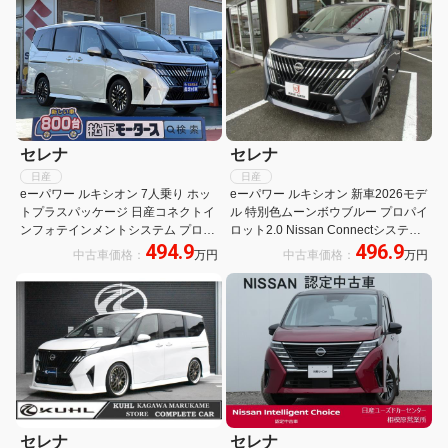
セレナ
セレナ
日産
日産
eーパワー ルキシオン 7人乗り ホッ
eーパワー ルキシオン 新車2026モデ
トプラスパッケージ 日産コネクトイ
ル 特別色ムーンボウブルー プロパイ
ンフォテインメントシステム プロパ
ロット2.0 Nissan Connectシステム
494.9
496.9
イロット2.0 アラウンドビューモニ
アラウンドビューモニター 前後ドラ
中古車価格：
万円
中古車価格：
万円
ター アダプティブLEDヘッドライト
レコ ETC2.0
ヘッドアップディスプレイ 登録済未
使用車
セレナ
セレナ