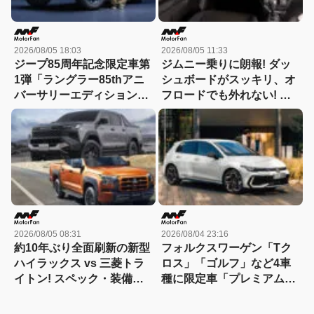
2026/08/05 18:03
2026/08/05 11:33
ジープ85周年記念限定車第
ジムニー乗りに朗報! ダッ
1弾「ラングラー85thアニ
シュボードがスッキリ、オ
バーサリーエディション」
フロードでも外れない! サ
が10月3日に発売！ 100台
イド＆フロントカメラ映像
限定で944万円。ラングラ
をベスポジで確認できる専
ーオーナー・平野歩夢さん
用スタンド登場!【CAR
のスペシャルムービーも公
MONO図鑑】
開中!!
2026/08/05 08:31
2026/08/04 23:16
約10年ぶり全面刷新の新型
フォルクスワーゲン「Tク
ハイラックス vs 三菱トラ
ロス」「ゴルフ」など4車
イトン! スペック・装備・
種に限定車「プレミアムサ
価格を比較、勝った点/惜し
ウンドエディション」が登
い点を徹底検証! 【新型ハ
場！