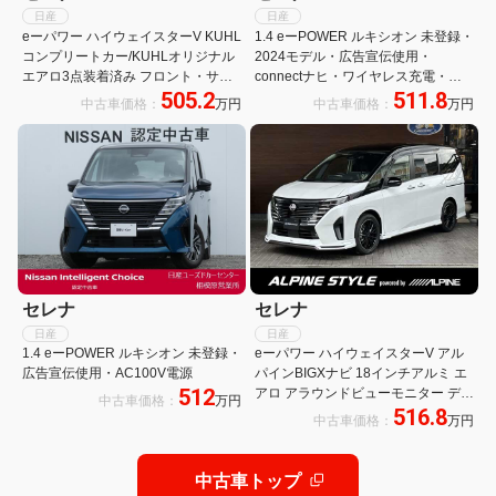
日産
日産
eーパワー ハイウェイスターV KUHL
1.4 eーPOWER ルキシオン 未登録・
コンプリートカー/KUHLオリジナル
2024モデル・広告宣伝使用・
エアロ3点装着済み フロント・サイ
connectナヒ・ワイヤレス充電・ア
505.2
511.8
ド・リア/VERZーDDR02 19インチ
ラウンドビュー・前後ドライブレコ
中古車価格：
万円
中古車価格：
万円
アルミホイール+国産タイヤ/ローダ
ーダー・プロパイロット2.0・SOSコ
ウンサスペンション/アラウンドビュ
ール・100V AC電源(1500W)
ーモニター
セレナ
セレナ
日産
日産
1.4 eーPOWER ルキシオン 未登録・
eーパワー ハイウェイスターV アル
広告宣伝使用・AC100V電源
パインBIGXナビ 18インチアルミ エ
512
アロ アラウンドビューモニター デジ
中古車価格：
万円
516.8
タルインナーミラー フロアマット 両
中古車価格：
万円
側パワスラ プロパイロット アルミホ
イール 全方位カメラ インテリジェン
トキー
中古車トップ