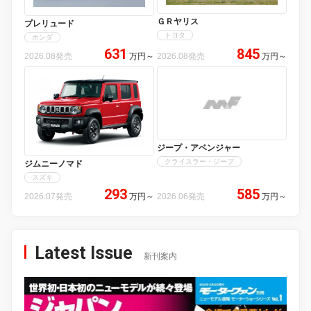
ＧＲヤリス
プレリュード
トヨタ
ホンダ
631
845
2026.08発売
万円
～
2026.08発売
万円
～
ジープ・アベンジャー
クライスラー・ジープ
ジムニーノマド
スズキ
293
585
2026.07発売
万円
～
2026.06発売
万円
～
Latest Issue
新刊案内