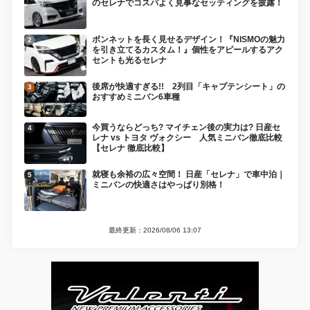
のセレナでコスパよく見事なセッティングを披露！
ボンネットを長く見せるデザイン！『NISMOの魅力
を引き立てるカスタム！』個性をアピールするアク
セントも光るセレナ
後席が快適すぎる!! 2列目「キャプテンシート」の
おすすめミニバン6車種
今買うならどっち? マイチェン後の実力は? 日産セ
レナ vs トヨタ ヴォクシー 人気ミニバン徹底比較
【セレナ 徹底比較】
就寝も余裕の広々空間！ 日産「セレナ」で車中泊｜
ミニバンの快適さはやっぱり別格！
最終更新：2026/08/06 13:07