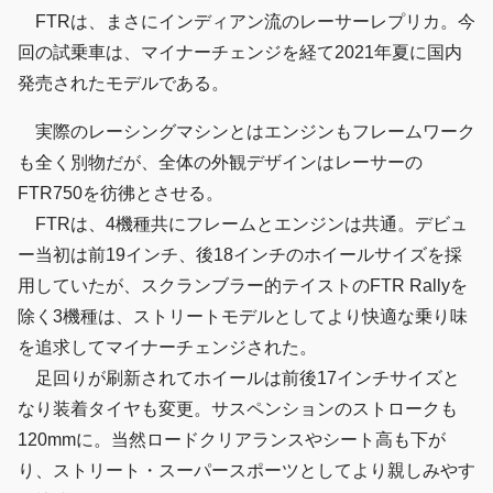
FTRは、まさにインディアン流のレーサーレプリカ。今
回の試乗車は、マイナーチェンジを経て2021年夏に国内
発売されたモデルである。
実際のレーシングマシンとはエンジンもフレームワーク
も全く別物だが、全体の外観デザインはレーサーの
FTR750を彷彿とさせる。
FTRは、4機種共にフレームとエンジンは共通。デビュ
ー当初は前19インチ、後18インチのホイールサイズを採
用していたが、スクランブラー的テイストのFTR Rallyを
除く3機種は、ストリートモデルとしてより快適な乗り味
を追求してマイナーチェンジされた。
足回りが刷新されてホイールは前後17インチサイズと
なり装着タイヤも変更。サスペンションのストロークも
120mmに。当然ロードクリアランスやシート高も下が
り、ストリート・スーパースポーツとしてより親しみやす