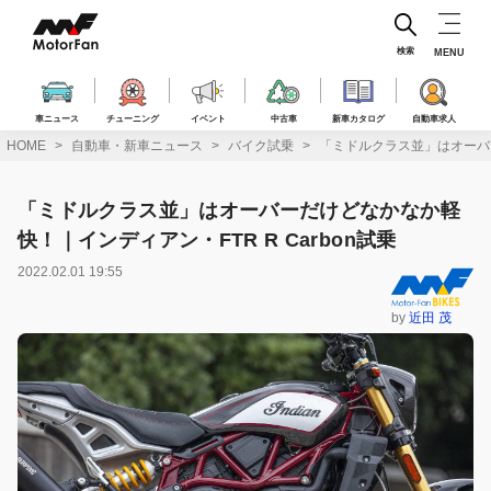
コ
ン
テ
検索
MENU
ン
ツ
へ
車ニュース
チューニング
イベント
中古車
新車カタログ
自動車求人
ス
HOME
自動車・新車ニュース
バイク試乗
「ミドルクラス並」はオーバー
キ
ッ
プ
「ミドルクラス並」はオーバーだけどなかなか軽
快！｜インディアン・FTR R Carbon試乗
2022.02.01 19:55
by
近田 茂