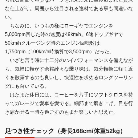
な仕上がり。周囲から注目される逸材である事も間違いな
い。
ちなみに、いつもの様にローギヤでエンジンを
5,000rpm回した時の速度は49km/h。6速トップギヤで
50km/hクルージング時のエンジン回転数は
1,750rpm（100km/h時換算で3,500rpm）だった。
いざと言う時に十二分のハイパフォーマンスを備えなが
ら、気軽に転がす余裕綽々な乗り味は、気分転換に軽く近
くを散策するのも良いし、快適性を求めるロングツーリン
グにも向いている。
はたまた休日には、コーヒーを片手にソフトクロスを持
ってガレージで愛車を愛でる。細部まで磨き上げ、目を行
き届かせる一時を過ごすのもまた楽しいと思えた。
足つき性チェック（身長168cm/体重52kg）