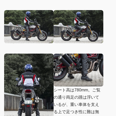
シート高は780mm。ご覧
の通り両足の踵は浮いて
いるが、重い車体を支え
る上で足つき性に難は無