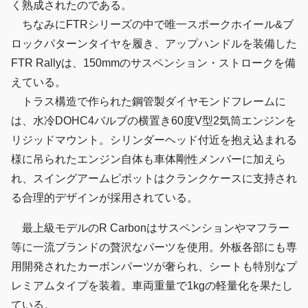
く熟成されたのである。
ちなみにFTRシリーズの中で唯一スポークホイール&ブ
ロックパターンタイヤを履き、アップハンドルを装備した
FTR Rallyは、150mmのサスペンション・ストロークを備
えている。
トラス構造で作られた鋼管製ダイヤモンドフレームに
は、水冷DOHC4バルブの横置き60度V型2気筒エンジンを
リジッドマウント。シリンダーヘッド付近を抱え込まれる
様に吊られたエンジン自体も車体剛性メンバーに加えら
れ、スイングアームピボットはクランクケースに支持され
る合理的デザインが採用されている。
最上級モデルのR Carbonはサスペンションやマフラー
等に一流ブランドの贅沢なパーツを使用。外板各部にも専
用開発されたカーボンパーツが奢られ、シートも特別なプ
レミアムタイプを装着。車両重量で1kgの軽量化を果たし
ている。