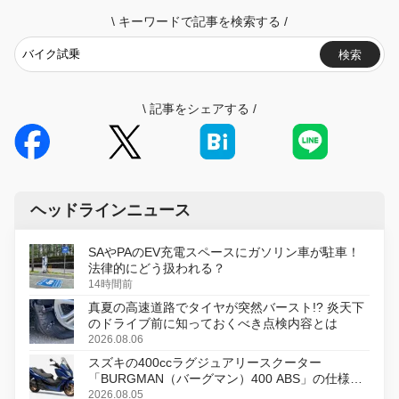
\
キーワードで記事を検索する
/
検索
\
記事をシェアする
/
ヘッドラインニュース
SAやPAのEV充電スペースにガソリン車が駐車！
法律的にどう扱われる？
14時間前
真夏の高速道路でタイヤが突然バースト!? 炎天下
のドライブ前に知っておくべき点検内容とは
2026.08.06
スズキの400ccラグジュアリースクーター
「BURGMAN（バーグマン）400 ABS」の仕様を
変更し、8月18日に発売
2026.08.05