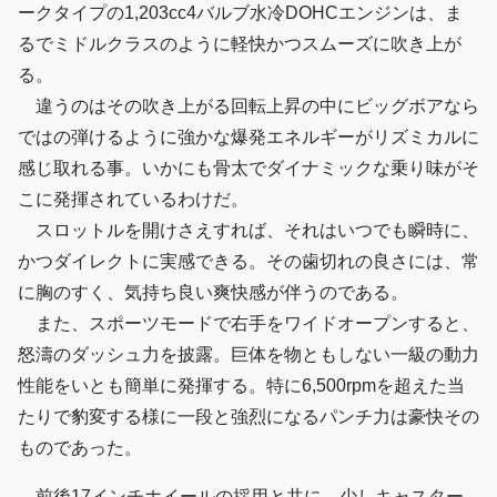
ークタイプの1,203cc4バルブ水冷DOHCエンジンは、ま
るでミドルクラスのように軽快かつスムーズに吹き上が
る。
違うのはその吹き上がる回転上昇の中にビッグボアなら
ではの弾けるように強かな爆発エネルギーがリズミカルに
感じ取れる事。いかにも骨太でダイナミックな乗り味がそ
こに発揮されているわけだ。
スロットルを開けさえすれば、それはいつでも瞬時に、
かつダイレクトに実感できる。その歯切れの良さには、常
に胸のすく、気持ち良い爽快感が伴うのである。
また、スポーツモードで右手をワイドオープンすると、
怒濤のダッシュ力を披露。巨体を物ともしない一級の動力
性能をいとも簡単に発揮する。特に6,500rpmを超えた当
たりで豹変する様に一段と強烈になるパンチ力は豪快その
ものであった。
前後17インチホイールの採用と共に、少しキャスター