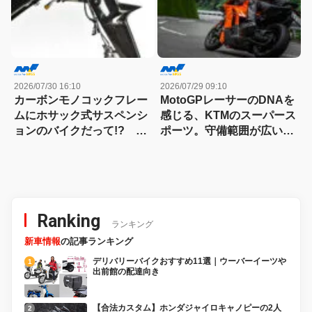
2026/07/30 16:10
2026/07/29 09:10
カーボンモノコックフレー
MotoGPレーサーのDNAを
ムにホサック式サスペンシ
感じる、KTMのスーパース
ョンのバイクだって!? ヴ
ポーツ。守備範囲が広い史
ィンス・ドゥエチンクアン
上最高のパラレルツイン
タの常識を覆す車体設計
「KTM 990RC R 試乗記」
Ranking
ランキング
新車情報
の記事ランキング
デリバリーバイクおすすめ11選｜ウーバーイーツや
出前館の配達向き
【合法カスタム】ホンダジャイロキャノピーの2人