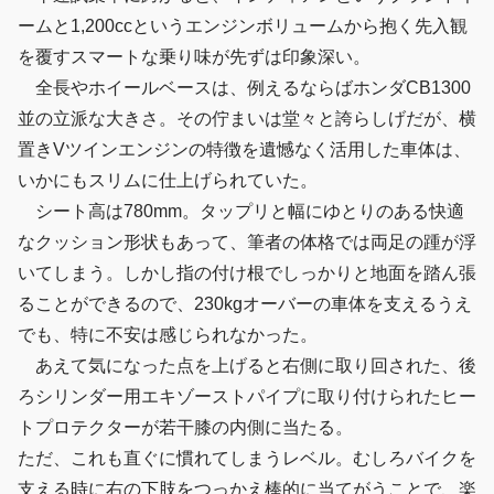
ームと1,200ccというエンジンボリュームから抱く先入観
を覆すスマートな乗り味が先ずは印象深い。
全長やホイールベースは、例えるならばホンダCB1300
並の立派な大きさ。その佇まいは堂々と誇らしげだが、横
置きVツインエンジンの特徴を遺憾なく活用した車体は、
いかにもスリムに仕上げられていた。
シート高は780mm。タップリと幅にゆとりのある快適
なクッション形状もあって、筆者の体格では両足の踵が浮
いてしまう。しかし指の付け根でしっかりと地面を踏ん張
ることができるので、230kgオーバーの車体を支えるうえ
でも、特に不安は感じられなかった。
あえて気になった点を上げると右側に取り回された、後
ろシリンダー用エキゾーストパイプに取り付けられたヒー
トプロテクターが若干膝の内側に当たる。
ただ、これも直ぐに慣れてしまうレベル。むしろバイクを
支える時に右の下肢をつっかえ棒的に当てがうことで、楽