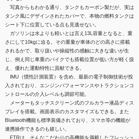
写真からもわかる通り、タンクもカーボン製だが、実は
タンク風にデザインされたカバーで、本物の燃料タンクは
シート下に位置している点も見逃せない。
ガソリンは水よりも軽いとは言え13L容量となると、重
さにして10kgに迫る。その重量が車体のどの高さに搭載
されるかで、取り扱いや操縦性の感触に大きな違いが生
じ、例え同じ車重のバイクでも搭載位置が低い方が軽く扱
え、優れた運動特性に貢献できる。
IMU（慣性計測装置）を含め、最新の電子制御技術が投
入されており、エンジンパフォーマンスやトラクションコ
ントロールの介入レベルも調節可能。
メーターもタッチスクリーン式のフルカラー液晶ディス
プレイを搭載。画面表示のカスタマイズもできる。また
Bluetooth機能も標準装備されており、スマホ等の機能が
連携操作できるのも嬉しい。
FTRは、そんなこだわりの高機能を満載したフレッシュ