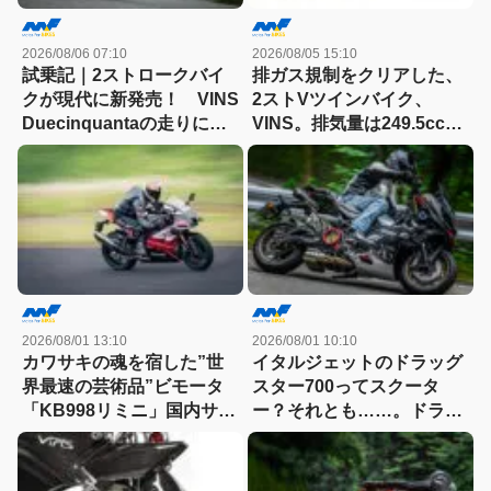
2026/08/06 07:10
2026/08/05 15:10
試乗記｜2ストロークバイ
排ガス規制をクリアした、
クが現代に新発売！ VINS
2ストVツインバイク、
Duecinquantaの走りに大
VINS。排気量は249.5cc、
感動
83HPを絞り出す。そのエ
ンジンの技術とは
2026/08/01 13:10
2026/08/01 10:10
カワサキの魂を宿した”世
イタルジェットのドラッグ
界最速の芸術品”ビモータ
スター700ってスクータ
「KB998リミニ」国内サー
ー？それとも……。ドラッ
キット試乗記
グスター700ツイン・リミ
テッドエディション試乗記