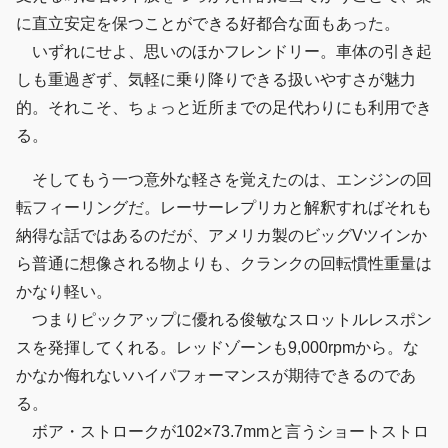
に直立安定を保つことができる好都合な面もあった。
いずれにせよ、思いのほかフレンドリー。車体の引き起
しも重過ぎず、気軽に乗り降りできる扱いやすさが魅力
的。それこそ、ちょっと近所までの足代わりにも利用でき
る。
そしてもう一つ意外な軽さを覚えたのは、エンジンの回
転フィーリングだ。レーサーレプリカと解釈すればそれも
納得な話ではあるのだが、アメリカ製のビッグVツインか
ら普通に想像される物よりも、クランクの回転慣性重量は
かなり軽い。
つまりピックアップに優れる俊敏なスロットルレスポン
スを発揮してくれる。レッドゾーンも9,000rpmから。な
かなか侮れないハイパフォーマンスが期待できるのであ
る。
ボア・ストロークが102×73.7mmと言うショートストロ