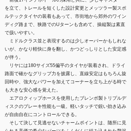
を立て、トレールを短くした設計変更とメッツラー製スポ
ルテックタイヤの装着もあって、市街地から郊外のワイン
ディグ路まで、狭路でのUターンも含めて、操縦製は素直
で扱いやすい。
ミドルクラス並と表現するのは少しオーバーかもしれな
いが、かなり軽快に身を翻し、かつどっしりとした安定感
が伴う。
リヤには180サイズ55偏平のタイヤが装着され、ドライ
路面で確かなグリップ力を披露し、直線安定はもちろん旋
回時や、強大なパワーを加えてコーナーを立ち上がる時で
も大きな安心感を覚えた。
エアロクィップホースを使用したブレンボ製トリプルデ
ィスクのブレーキ性能も一級。軽いタッチで鋭い効き込み
が自由自在にコントロールできる。
そして決して見逃せないチャームポイントは、随所に見
られる高価で希少なパーツをふんだんに組み込まれた贅沢