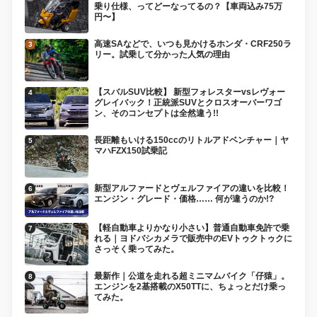
乗り仕様、ってどーなってるの？【車両込み75万
円〜】
高速SAなどで、いつも見かけるホンダ・CRF250ラ
リー。試乗して分かった人気の理由
【スバルSUV比較】 新型フォレスターvsレヴォー
グレイバック！正統派SUVとクロスオーバーワゴ
ン、そのコンセプトは全然違う!!
長距離もいける150ccのリトルアドベンチャー｜ヤ
マハFZX150試乗記
新型アルファードとヴェルファイアの違いを比較！
エンジン・グレード・価格…… 何が違うのか!?
【軽自動車よりかなり小さい】普通自動車免許で乗
れる｜ヨドバシカメラで販売中のEVトゥクトゥクに
さっそく乗ってみた。
最新作｜公道を走れる超ミニマムバイク「仔猿」。
エンジンを2基搭載のX50TTに、ちょっとだけ乗っ
てみた。