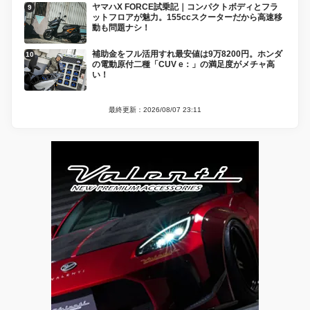
ヤマハX FORCE試乗記｜コンパクトボディとフラ
ットフロアが魅力。155ccスクーターだから高速移
動も問題ナシ！
補助金をフル活用すれ最安値は9万8200円。ホンダ
の電動原付二種「CUV e：」の満足度がメチャ高
い！
最終更新：2026/08/07 23:11