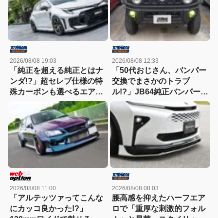
2026/08/08 19:03
2026/08/08 12:33
「純正を超える純正とはナ
「50代おじさん、バンパー
ンダ!?」超セレブ仕様の特
交換でまさかのトラブ
殊カーボンも選べるエアロ
ル!?」JB64純正バンパー流
キット新登場！【アーティ
用に挑戦したら、センサー
シャンスピリッツ・GRカ
エラーも体験（涙）
ローラ】
2026/08/08 11:00
2026/08/08 08:03
「アルテッツァってこんな
腰高感を抑えたハーフエア
にカッコ良かった!?」
ロで「重厚な刺激的フォル