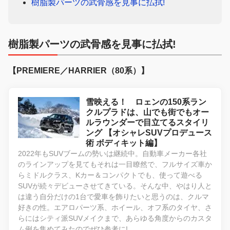
樹脂製パーツの武骨感を見事に払拭!
樹脂製パーツの武骨感を見事に払拭!
【PREMIERE／HARRIER（80系）】
雪映える！ ロェンの150系ラン
クルプラドは、山でも街でもオー
ルラウンダーで目立てるスタイリ
ング 【オシャレSUVプロデュース
術 ボディキット編】
2022年もSUVブームの勢いは継続中。自動車メーカー各社
のラインアップを見てもそれは一目瞭然で、フルサイズ車か
らミドルクラス、Kカー＆コンパクトでも、使って遊べる
SUVが続々デビューさせてきている。そんな中、やはり人と
は違う自分だけの1台で愛車を飾りたいと思うのは、クルマ
好きの性。エアロパーツ系、ホイール、オフ系のタイヤ、さ
らにはシティ派SUVメイクまで、あらゆる角度からのカスタ
ム例を集めてみたのでぜひ参考に!