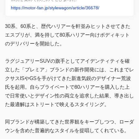
https://motor-fan.jp/stylewagon/article/36678/
30系、60系と、歴代ハリアーを軒並みヒットさせてきた
エスプリが、満を持して80系ハリアー向けボディキット
のデリバリーを開始した。
ラグジュアリーSUVの旗手としてアイデンティティを確
立した「プレミア」ブランドの新作開発には、これまでレ
クサスISやGSを手がけてきた新進気鋭のデザイナー荒波
氏を起用。自らプライベートで80ハリアーを購入した上
で日常使いとデザイン性の両立を追求した結果、導き出し
た最適解はストリートで映えるスタイリング。
同ブランドが構築してきた世界観をキープしつつ、ローダ
ウンを含めた普遍的なスタイルを提唱してくれている。