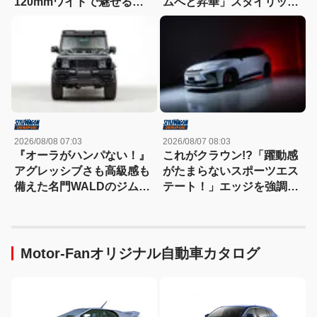
120mmワイドで魅せる新
ムへと昇華」スタイリッシ
世代ドリフトスタイル！
ュなエステートを構築
2026/08/08 07:03
2026/08/07 08:03
『オーラがハンパない！』
これがクラウン!?「躍動感
アグレッシブさも高級感も
がたまらないスポーツエス
備えた名門WALDのジムニ
テート！」エッジを強調し
ーノマド用ボディキット
たエアロに22インチホイー
ルで武装
Motor-Fanオリジナル自動車カタログ