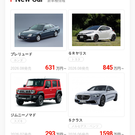
新車種情報
ＧＲヤリス
プレリュード
トヨタ
ホンダ
631
845
2026.08発売
万円
～
2026.08発売
万円
～
ジムニーノマド
Ｓクラス
スズキ
メルセデス・ベンツ
293
1598
2026.07発売
万円
～
2026.06発売
万円
～