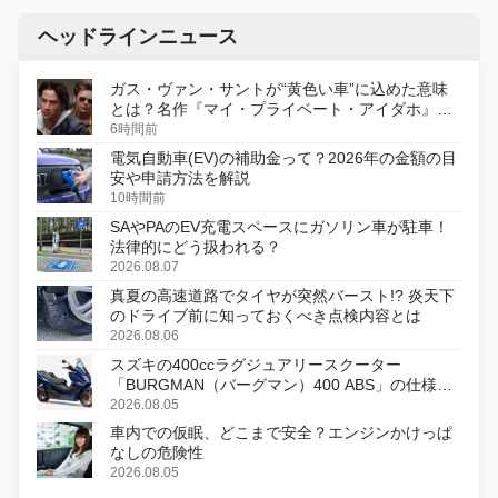
ヘッドラインニュース
ガス・ヴァン・サントが“黄色い車”に込めた意味
とは？名作『マイ・プライベート・アイダホ』が
初のデジタルリマスター版で復活
6時間前
電気自動車(EV)の補助金って？2026年の金額の目
安や申請方法を解説
10時間前
SAやPAのEV充電スペースにガソリン車が駐車！
法律的にどう扱われる？
2026.08.07
真夏の高速道路でタイヤが突然バースト!? 炎天下
のドライブ前に知っておくべき点検内容とは
2026.08.06
スズキの400ccラグジュアリースクーター
「BURGMAN（バーグマン）400 ABS」の仕様を
変更し、8月18日に発売
2026.08.05
車内での仮眠、どこまで安全？エンジンかけっぱ
なしの危険性
2026.08.05