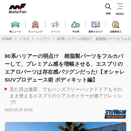
コ
ン
テ
検索
MENU
ン
ツ
へ
車ニュース
チューニング
イベント
中古車
新車カタログ
自動車求人
ス
HOME
トヨタ
ハリアー
80系ハリアーの弱点!? 樹脂製パーツをフル
キ
ッ
プ
80系ハリアーの弱点!? 樹脂製パーツをフルカバ
ーして、プレミアム感を増幅させる、エスプリの
エアロパーツは存在感バツグンだった!【オシャレ
SUVプロデュース術 ボディキット編】
見た目は激変、でもハンズフリーバックドドアもその
まま使えるエスプリのリアスポイラーが激アグレッシ
ブ!
2022.03.25 15:02