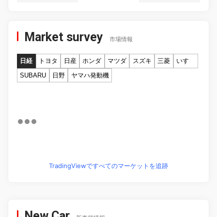
Market survey
市場情報
日経
トヨタ
日産
ホンダ
マツダ
スズキ
三菱
いすゞ
SUBARU
日野
ヤマハ発動機
TradingViewですべてのマーケットを追跡
New Car