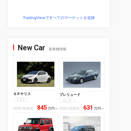
TradingViewですべてのマーケットを追跡
New Car
新車種情報
ＧＲヤリス
プレリュード
トヨタ
ホンダ
845
631
2026.08発売
万円
～
2026.08発売
万円
～