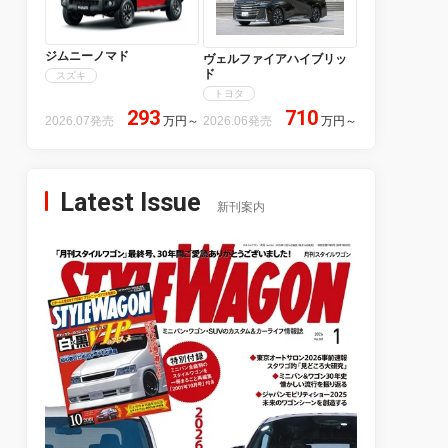
ジムニーノマド
ヴェルファイアハイブリッ
ド
スズキ
トヨタ
293
710
2026.07発売
万円
～
2026.06発売
万円
～
Latest Issue
新刊案内