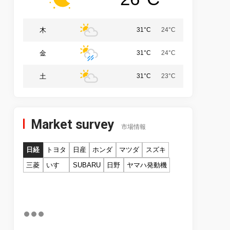
木
31°C
24°C
金
31°C
24°C
土
31°C
23°C
Market survey
市場情報
日経
トヨタ
日産
ホンダ
マツダ
スズキ
三菱
いすゞ
SUBARU
日野
ヤマハ発動機