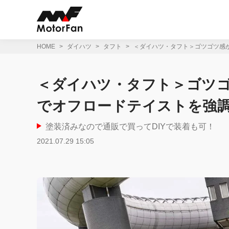
コ
ン
テ
ン
ツ
HOME
ダイハツ
タフト
＜ダイハツ・タフト＞ゴツゴツ感
へ
ス
キ
＜ダイハツ・タフト＞ゴツ
ッ
プ
でオフロードテイストを強調
塗装済みなので通販で買ってDIYで装着も可！
2021.07.29 15:05