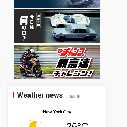
Weather news
天気情報
New York City
26°C