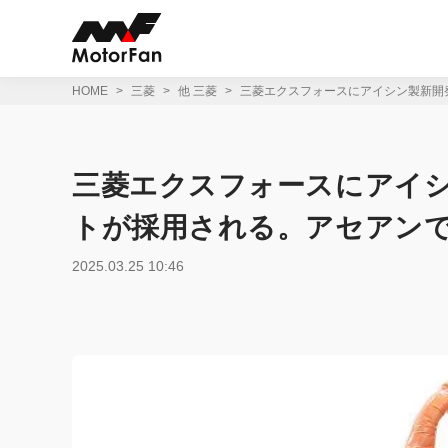
コ
ン
テ
ン
ツ
HOME
三菱
他 三菱
三菱エクスフォースにアイシン製新開
へ
ス
キ
ッ
三菱エクスフォースにアイ
プ
トが採用される。アセアン
2025.03.25 10:46