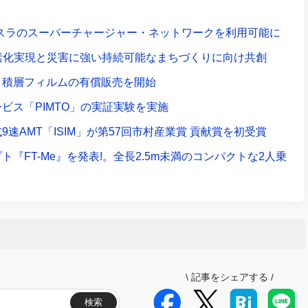
テスラのスーパーチャージャー・ネットワークを利用可能に
素化実現と災害に強い持続可能なまちづくりに向け共創
ノ積層フィルムの有償販売を開始
ビス「PIMTO」の実証実験を実施
AMT「ISIM」が第57回市村産業賞 貢献賞を初受賞
FT-Me』を発表!。全長2.5m未満のコンパクトな2人乗
\
記事をシェアする
/
検索