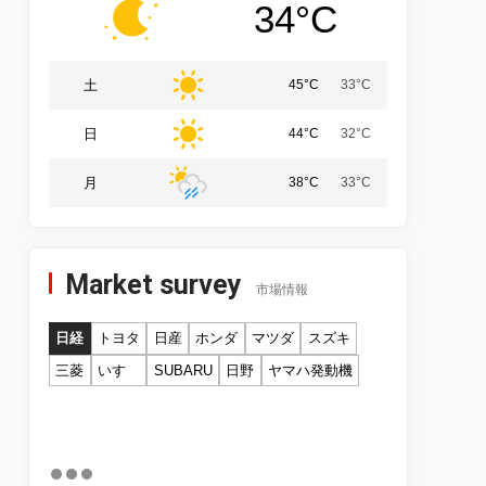
34°C
土
45°C
33°C
日
44°C
32°C
月
38°C
33°C
Market survey
市場情報
日経
トヨタ
日産
ホンダ
マツダ
スズキ
三菱
いすゞ
SUBARU
日野
ヤマハ発動機