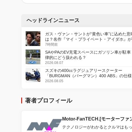
ヘッドラインニュース
ガス・ヴァン・サントが“黄色い車”に込めた意
は？名作『マイ・プライベート・アイダホ』が
デジタルリマスター版で復活
7時間前
SAやPAのEV充電スペースにガソリン車が駐車
律的にどう扱われる？
2026.08.07
スズキの400ccラグジュアリースクーター
「BURGMAN（バーグマン）400 ABS」の仕
更し、8月18日に発売
2026.08.05
著者プロフィール
Motor-FanTECH.[モーターフ
テクノロジーがわかるとクルマはも