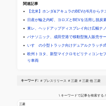
関連記事
【北米】ホンダ&アキュラのBEVが6月から
日産が輪之内町、ヨロズとBEVを活用し脱炭
東レ、ヘッドアップディスプレイ向け広幅ナ
パナソニック、成田空港で移動型無人販売サー
いすゞの小型トラック向けデュアルクラッチ式9速
欧州トヨタ、新型マイクロモビリティコンセプト『
り車両
キーワード:
プレスリリース
三菱
三菱 他 三菱
\
キーワードで記事を検索する
/