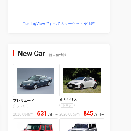
TradingViewですべてのマーケットを追跡
New Car
新車種情報
ＧＲヤリス
プレリュード
トヨタ
ホンダ
631
845
2026.08発売
万円
～
2026.08発売
万円
～