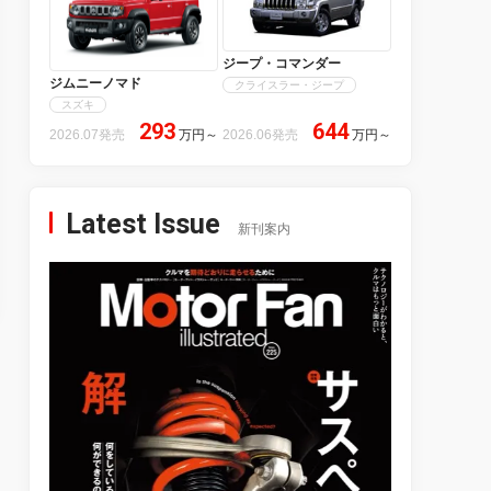
ジープ・コマンダー
ジムニーノマド
クライスラー・ジープ
スズキ
293
644
2026.07発売
万円
～
2026.06発売
万円
～
Latest Issue
新刊案内