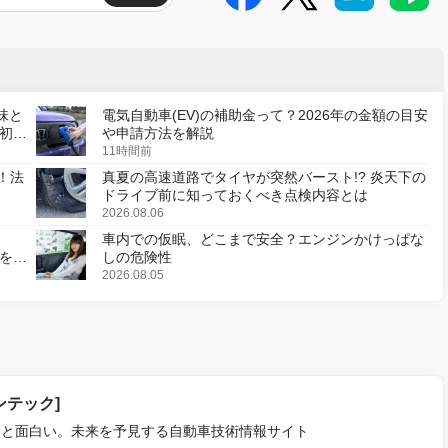
味と
電気自動車(EV)の補助金って？2026年の金額の目安
初の
や申請方法を解説
11時間前
！法
真夏の高速道路でタイヤが突然バースト!? 炎天下の
ドライブ前に知っておくべき点検内容とは
2026.08.06
車内での仮眠、どこまで安全？エンジンかけっぱな
様を変
しの危険性
2026.08.05
ァンテック]
っと面白い。未来を予見する自動車技術情報サイト