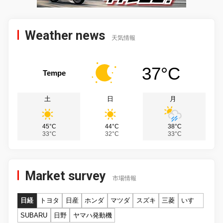
Weather news
天気情報
37°C
Tempe
土
日
月
45°C
44°C
38°C
33°C
32°C
33°C
Market survey
市場情報
日経
トヨタ
日産
ホンダ
マツダ
スズキ
三菱
いすゞ
SUBARU
日野
ヤマハ発動機