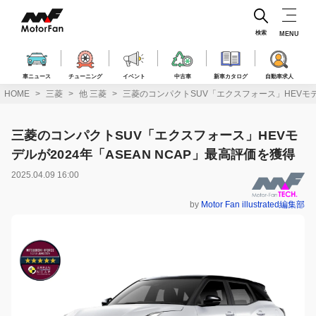
コ
ン
テ
検索
MENU
ン
ツ
へ
車ニュース
チューニング
イベント
中古車
新車カタログ
自動車求人
ス
HOME
三菱
他 三菱
三菱のコンパクトSUV「エクスフォース」HEVモデル
キ
ッ
プ
三菱のコンパクトSUV「エクスフォース」HEVモ
デルが2024年「ASEAN NCAP」最高評価を獲得
2025.04.09 16:00
by
Motor Fan illustrated編集部