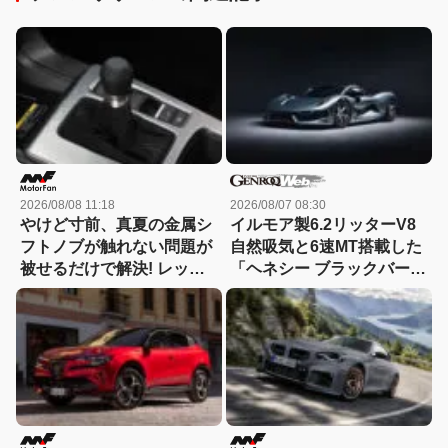
2026/08/08 11:18
2026/08/07 08:30
やけど寸前、真夏の金属シ
イルモア製6.2リッターV8
フトノブが触れない問題が
自然吸気と6速MT搭載した
被せるだけで解決! レッツ
「ヘネシー ブラックバー
ォのシリコンカバーが夏も
ド」がデビュー【動画】
冬も快適すぎる! 【CAR
MONO図鑑】