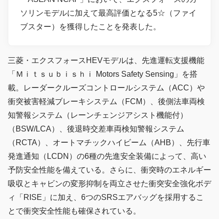
ソリンモデルに加えて最高評価となる5☆（ファイ
ブスター）を獲得したことを発表した。
三菱・エクスフォースHEVモデルは、先進運転支援機能
「Ｍｉｔｓｕｂｉｓｈｉ Motors Safety Sensing」を搭
載。レーダークルーズコントロールシステム（ACC）や
衝突被害軽減ブレーキシステム（FCM）、後側法車両検
知警報システム（レーンチェンジアシスト機能付）
（BSW/LCA）、後退時交差車両検知警報システム
（RCTA）、オートマチックハイビーム（AHB）、先行車
発進通知（LCDN）の6種の先進安全装備によって、高い
予防安全性能を備えている。さらに、衝突時のエネルギー
吸収とキャビンの変形抑制を両立させた衝突安全強化ボデ
ィ「RISE」に加え、6つのSRSエアバッグを採用するこ
とで衝突安全性能も確保されている。