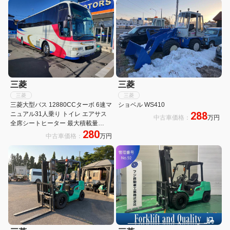
三菱
三菱
三菱
三菱
三菱大型バス 12880CCターボ 6速マ
ショベル WS410
288
ニュアル31人乗り トイレ エアサス
中古車価格：
万円
全席シートヒーター 最大積載量
280
15825kg長さ1199cm 幅249cm 高さ
中古車価格：
万円
351cm