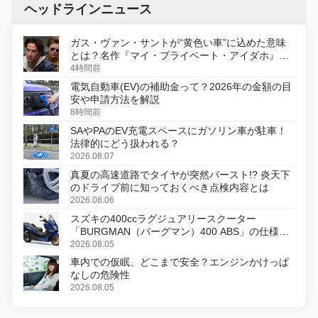
ヘッドラインニュース
ガス・ヴァン・サントが“黄色い車”に込めた意味
とは？名作『マイ・プライベート・アイダホ』が
初のデジタルリマスター版で復活
4時間前
電気自動車(EV)の補助金って？2026年の金額の目
安や申請方法を解説
8時間前
SAやPAのEV充電スペースにガソリン車が駐車！
法律的にどう扱われる？
2026.08.07
真夏の高速道路でタイヤが突然バースト!? 炎天下
のドライブ前に知っておくべき点検内容とは
2026.08.06
スズキの400ccラグジュアリースクーター
「BURGMAN（バーグマン）400 ABS」の仕様を
変更し、8月18日に発売
2026.08.05
車内での仮眠、どこまで安全？エンジンかけっぱ
なしの危険性
2026.08.05