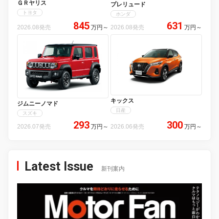
ＧＲヤリス
プレリュード
トヨタ
ホンダ
845
631
2026.08発売
万円
～
2026.08発売
万円
～
キックス
ジムニーノマド
日産
スズキ
293
300
2026.07発売
万円
～
2026.06発売
万円
～
Latest Issue
新刊案内