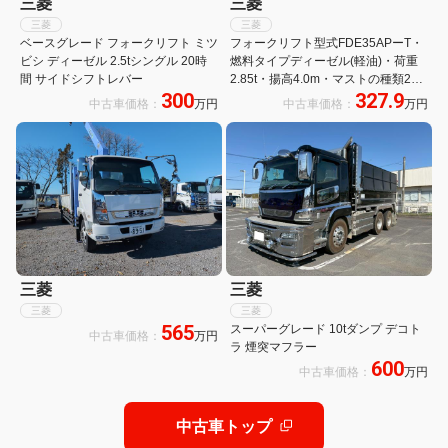
三菱
三菱
三菱
三菱
ベースグレード フォークリフト ミツ
フォークリフト型式FDE35APーT・
ビシ ディーゼル 2.5tシングル 20時
燃料タイプディーゼル(軽油)・荷重
間 サイドシフトレバー
2.85t・揚高4.0m・マストの種類2
300
327.9
段・ヒンジ 公道走行可 アワーメータ
中古車価格：
万円
中古車価格：
万円
ー112h
三菱
三菱
三菱
三菱
565
スーパーグレード 10tダンプ デコト
中古車価格：
万円
ラ 煙突マフラー
600
中古車価格：
万円
中古車トップ