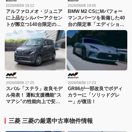
2026/08/06 19:12
2026/08/06 19:05
アルファロメオ・ジュニア
BMW M2 CSにMパフォー
に上品なシルバーアクセン
マンスパーツを装備した40
トが際立つ140台限定の
台の限定車「エディショ
「スポルト スペチアーレ」
ン・エッジ」が登場！
が登場！
2026/08/06 17:25
2026/08/06 17:23
スバル「ステラ」改良モデ
GR86が一部改良でボディ
ル発表！ 運転支援機能“ス
カラーに「ソリッドグレ
マアシ”の性能向上で安心
ー」が復活！
感さらにアップ
三菱 三菱の厳選中古車物件情報