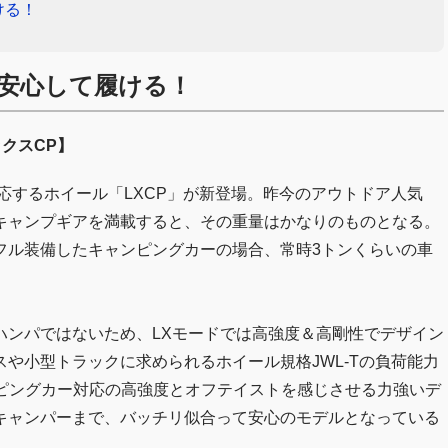
ける！
安心して履ける！
ックスCP】
応するホイール「LXCP」が新登場。昨今のアウトドア人気
キャンプギアを満載すると、その重量はかなりのものとなる。
フル装備したキャンピングカーの場合、常時3トンくらいの車
ハンパではないため、LXモードでは高強度＆高剛性でデザイン
や小型トラックに求められるホイール規格JWL-Tの負荷能力
ャンピングカー対応の高強度とオフテイストを感じさせる力強いデ
キャンパーまで、バッチリ似合って安心のモデルとなっている