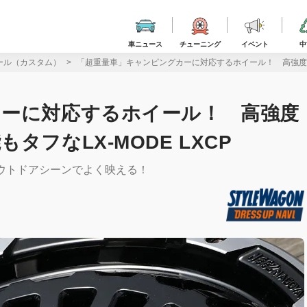
車ニュース
チューニング
イベント
中
ール（カスタム）
「超重量車」キャンピングカーに対応するホイール！ 高強度＆高
カーに対応するホイール！ 高強度
フなLX-MODE LXCP
アウトドアシーンでよく映える！