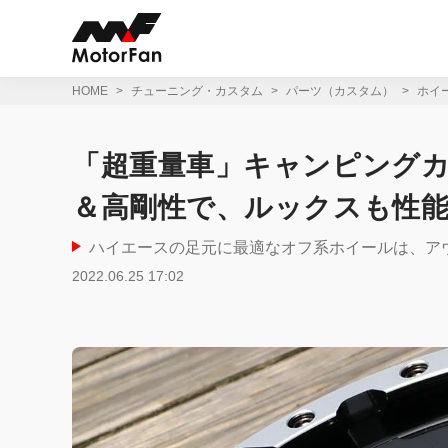
コ
ン
テ
ン
ツ
HOME
チューニング・カスタム
パーツ（カスタム）
ホイ
へ
ス
キ
「超重量車」キャンピング
ッ
プ
＆高剛性で、ルックスも性能もタ
ハイエースの足元に最適なオフ系ホイールは、
2022.06.25 17:02