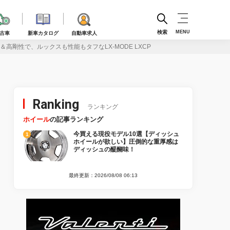
検索
MENU
古車
新車カタログ
自動車求人
剛性で、ルックスも性能もタフなLX-MODE LXCP
Ranking
ランキング
ホイール
の記事ランキング
今買える現役モデル10選【ディッシュ
ホイールが欲しい】圧倒的な重厚感は
ディッシュの醍醐味！
最終更新：2026/08/08 06:13