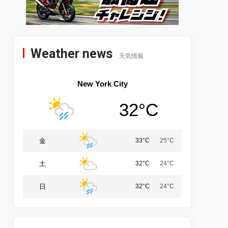
Weather news
天気情報
New York City
32°C
金
33°C
25°C
土
32°C
24°C
日
32°C
24°C