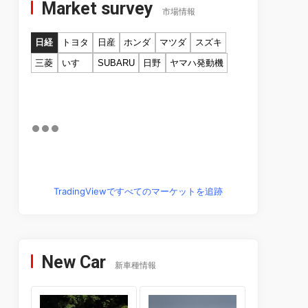
Market survey
市場情報
日経
トヨタ
日産
ホンダ
マツダ
スズキ
三菱
いすゞ
SUBARU
日野
ヤマハ発動機
TradingViewですべてのマーケットを追跡
New Car
新車種情報