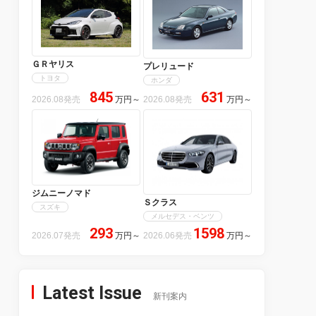
ＧＲヤリス
プレリュード
トヨタ
ホンダ
845
631
2026.08発売
万円
～
2026.08発売
万円
～
ジムニーノマド
Ｓクラス
スズキ
メルセデス・ベンツ
293
1598
2026.07発売
万円
～
2026.06発売
万円
～
Latest Issue
新刊案内