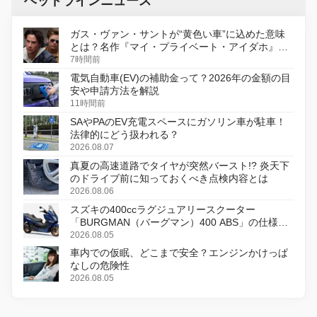
ヘッドラインニュース
ガス・ヴァン・サントが“黄色い車”に込めた意味
とは？名作『マイ・プライベート・アイダホ』が
初のデジタルリマスター版で復活
7時間前
電気自動車(EV)の補助金って？2026年の金額の目
安や申請方法を解説
11時間前
SAやPAのEV充電スペースにガソリン車が駐車！
法律的にどう扱われる？
2026.08.07
真夏の高速道路でタイヤが突然バースト!? 炎天下
のドライブ前に知っておくべき点検内容とは
2026.08.06
スズキの400ccラグジュアリースクーター
「BURGMAN（バーグマン）400 ABS」の仕様を
変更し、8月18日に発売
2026.08.05
車内での仮眠、どこまで安全？エンジンかけっぱ
なしの危険性
2026.08.05