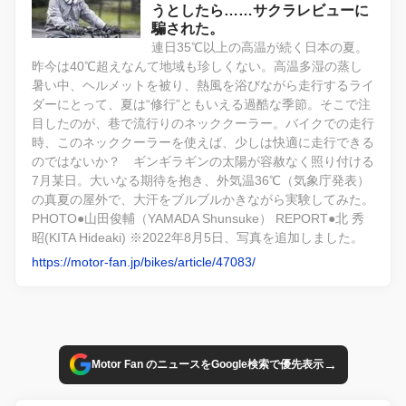
うとしたら……サクラレビューに
騙された。
連日35℃以上の高温が続く日本の夏。
昨今は40℃超えなんて地域も珍しくない。高温多湿の蒸し
暑い中、ヘルメットを被り、熱風を浴びながら走行するライ
ダーにとって、夏は“修行”ともいえる過酷な季節。そこで注
目したのが、巷で流行りのネッククーラー。バイクでの走行
時、このネッククーラーを使えば、少しは快適に走行できる
のではないか？ ギンギラギンの太陽が容赦なく照り付ける
7月某日。大いなる期待を抱き、外気温36℃（気象庁発表）
の真夏の屋外で、大汗をブルブルかきながら実験してみた。
PHOTO●山田俊輔（YAMADA Shunsuke） REPORT●北 秀
昭(KITA Hideaki) ※2022年8月5日、写真を追加しました。
https://motor-fan.jp/bikes/article/47083/
→
Motor Fan のニュースをGoogle検索で優先表示