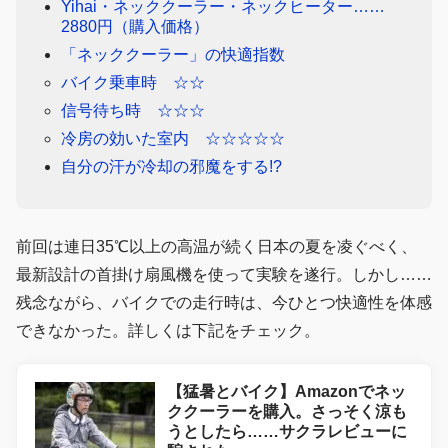
Yihai・ネッククーラー・ネックヒーター……
2880円（購入価格）
「ネッククーラー」の快適指数
バイク乗車時 ☆☆
信号待ち時 ☆☆☆
冷房の効いた室内 ☆☆☆☆☆
自分の汗が冷却の邪魔をする!?
前回は連日35℃以上の高温が続く日本の夏を凌ぐべく、
最新設計の首掛け扇風機を使って実験を遂行。しかし……
残念ながら、バイクでの走行時は、今ひとつ快適性を体感
できなかった。詳しくは下記をチェック。
【猛暑とバイク】Amazonでネッ
ククーラーを購入。さっそく涼も
うとしたら……サクラレビューに