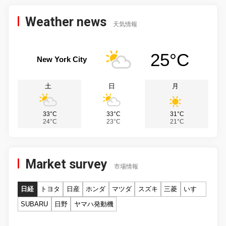
Weather news
天気情報
25°C
New York City
土
日
月
33°C
33°C
31°C
24°C
23°C
21°C
Market survey
市場情報
日経
トヨタ
日産
ホンダ
マツダ
スズキ
三菱
いすゞ
SUBARU
日野
ヤマハ発動機