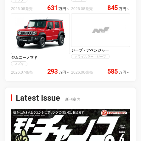
ホンダ
631
845
2026.08発売
万円
～
2026.08発売
万円
～
ジープ・アベンジャー
クライスラー・ジープ
ジムニーノマド
スズキ
293
585
2026.07発売
万円
～
2026.06発売
万円
～
Latest Issue
新刊案内