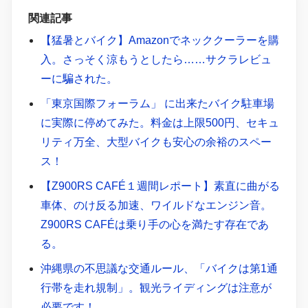
関連記事
【猛暑とバイク】Amazonでネッククーラーを購
入。さっそく涼もうとしたら……サクラレビュ
ーに騙された。
「東京国際フォーラム」 に出来たバイク駐車場
に実際に停めてみた。料金は上限500円、セキュ
リティ万全、大型バイクも安心の余裕のスペー
ス！
【Z900RS CAFÉ１週間レポート】素直に曲がる
車体、のけ反る加速、ワイルドなエンジン音。
Z900RS CAFÉは乗り手の心を満たす存在であ
る。
沖縄県の不思議な交通ルール、「バイクは第1通
行帯を走れ規制」。観光ライディングは注意が
必要です！