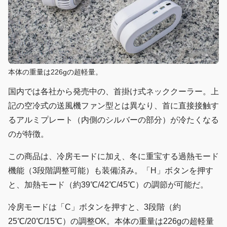
本体の重量は226gの超軽量。
国内では各社から発売中の、首掛け式ネッククーラー。上
記の空冷式の送風機ファン型とは異なり、首に直接接触す
るアルミプレート（内側のシルバーの部分）が冷たくなる
のが特徴。
この商品は、冷房モードに加え、冬に重宝する過熱モード
機能（3段階調整可能）も装備済み。「H」ボタンを押す
と、加熱モード（約39℃/42℃/45℃）の調節が可能だ。
冷房モードは「C」ボタンを押すと、3段階（約
25℃/20℃/15℃）の調整OK。本体の重量は226gの超軽量