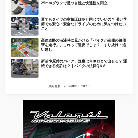
25mmダウンで足つき性と快適性を両立
夏でもタイヤの空気圧は冬と同じでいいの？ 暑い季
節でも安心・安全なドライブのために気をつけたい
こと
高速道路の渋滞時に見かける「バイクが左側の路側
帯を走行」。これって違反でしょ？｜すり抜け・追
い越し
新基準原付のバイク、速度は何キロまで出せる？ 運
転できる免許は？｜バイクの法律Q＆A
最終更新：2026/08/08 20:15