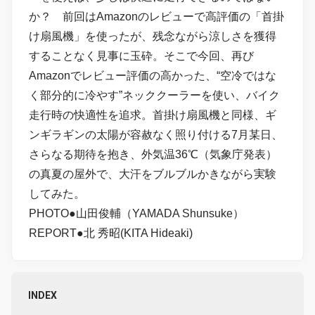
か？ 前回はAmazonのレビューで高評価の「首掛
け扇風機」を使ったが、残念ながら涼しさを獲得
することなく見事に玉砕。そこで今回、再び
Amazonでレビュー評価の高かった、“空冷ではな
く部分的に冷やす”ネッククーラーを使い、バイク
走行時の快適性を追求。首掛け扇風機と同様、ギ
ンギラギンの太陽が容赦なく照り付ける7月某日、
さらなる期待を抱き、外気温36℃（気象庁発表）
の真夏の屋外で、大汗をブルブルかきながら実験
してみた。
PHOTO●山田俊輔（YAMADA Shunsuke）
REPORT●北 秀昭(KITA Hideaki)
INDEX