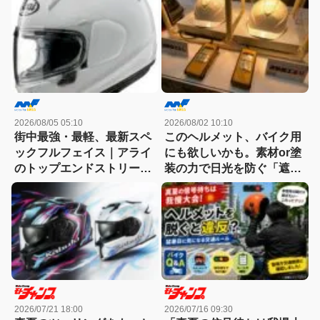
2026/08/05 05:10
2026/08/02 10:10
街中最強・最軽、最新スペ
このヘルメット、バイク用
ックフルフェイス｜アライ
にも欲しいかも。素材or塗
のトップエンドストリート
装の力で日光を防ぐ「遮熱
モデル「X-SNC」登場
ヘルメット」。表面温度差
は約10℃
2026/07/21 18:00
2026/07/16 09:30