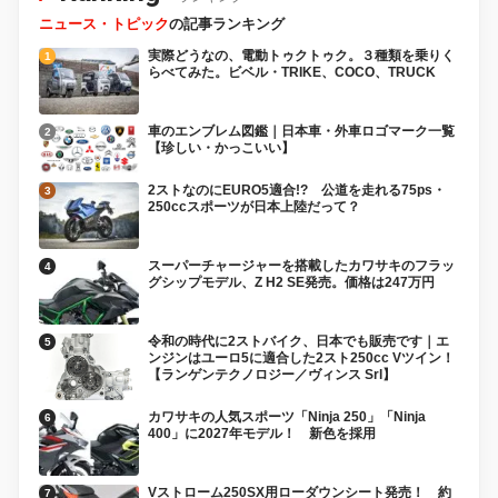
ニュース・トピック
の記事ランキング
実際どうなの、電動トゥクトゥク。３種類を乗りく
らべてみた。ビベル・TRIKE、COCO、TRUCK
車のエンブレム図鑑｜日本車・外車ロゴマーク一覧
【珍しい・かっこいい】
2ストなのにEURO5適合!? 公道を走れる75ps・
250ccスポーツが日本上陸だって？
スーパーチャージャーを搭載したカワサキのフラッ
グシップモデル、Z H2 SE発売。価格は247万円
令和の時代に2ストバイク、日本でも販売です｜エ
ンジンはユーロ5に適合した2スト250cc Vツイン！
【ランゲンテクノロジー／ヴィンス Srl】
カワサキの人気スポーツ「Ninja 250」「Ninja
400」に2027年モデル！ 新色を採用
Vストローム250SX用ローダウンシート発売！ 約