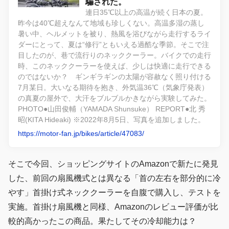
騙された。
連日35℃以上の高温が続く日本の夏。
昨今は40℃超えなんて地域も珍しくない。高温多湿の蒸し
暑い中、ヘルメットを被り、熱風を浴びながら走行するライ
ダーにとって、夏は“修行”ともいえる過酷な季節。そこで注
目したのが、巷で流行りのネッククーラー。バイクでの走行
時、このネッククーラーを使えば、少しは快適に走行できる
のではないか？ ギンギラギンの太陽が容赦なく照り付ける
7月某日。大いなる期待を抱き、外気温36℃（気象庁発表）
の真夏の屋外で、大汗をブルブルかきながら実験してみた。
PHOTO●山田俊輔（YAMADA Shunsuke） REPORT●北 秀
昭(KITA Hideaki) ※2022年8月5日、写真を追加しました。
https://motor-fan.jp/bikes/article/47083/
そこで今回、ショッピングサイトのAmazonで新たに発見
した、前回の扇風機式とは異なる「首の左右を部分的に冷
やす」首掛け式ネッククーラーを自腹で購入し、テストを
実施。首掛け扇風機と同様、Amazonのレビュー評価が比
較的高かったこの商品。果たしてその冷却能力は？