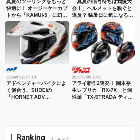
真夏のツーリングをもっと
「真夏の信号待ちは我慢大
快適に！ オージーケーカブ
会！」ヘルメットを脱ぐと
トから「KAMUI-5」に幻想
違反？ 猛暑日に気になる交
的な新グラフィック”ルノ
通ルール【バイクQ & A】
ア”登場
2026/07/11 09:10
2026/07/09 11:00
アドベンチャーバイクによ
アライ新作2連発！ 岡本裕
く似合う、SHOEIの
生レプリカ「RX-7X」と個
「HORNET ADV
性派「TX-STRADA ティラ
INVIGORATE」に新グラフ
ノ」が登場が9月発売
ィック登場
Ranking
ランキング