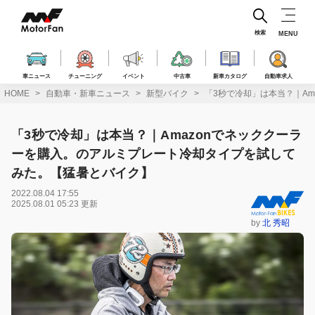
コ
ン
テ
検索
MENU
ン
ツ
へ
車ニュース
チューニング
イベント
中古車
新車カタログ
自動車求人
ス
HOME
自動車・新車ニュース
新型バイク
「3秒で冷却」は本当？｜A
キ
ッ
プ
「3秒で冷却」は本当？｜Amazonでネッククーラ
ーを購入。のアルミプレート冷却タイプを試して
みた。【猛暑とバイク】
2022.08.04 17:55
2025.08.01 05:23 更新
by
北 秀昭