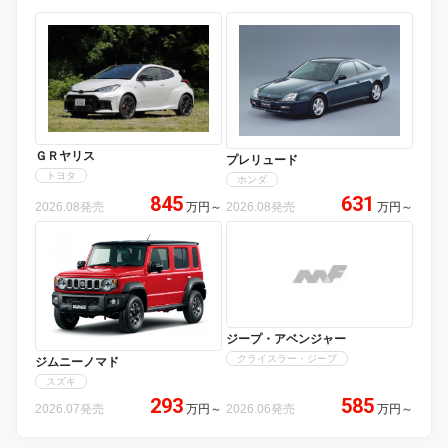
ＧＲヤリス
プレリュード
トヨタ
ホンダ
845
631
2026.08発売
万円
～
2026.08発売
万円
～
ジープ・アベンジャー
クライスラー・ジープ
ジムニーノマド
スズキ
293
585
2026.07発売
万円
～
2026.06発売
万円
～