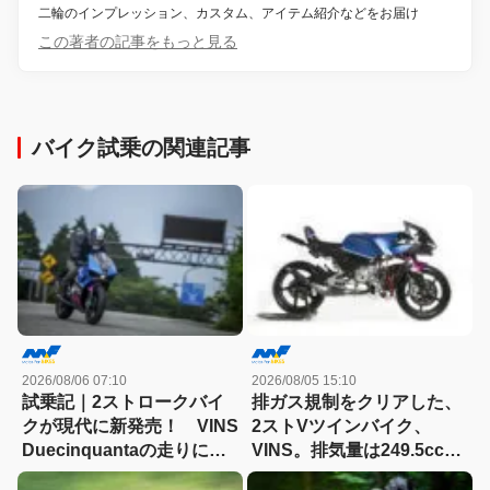
二輪のインプレッション、カスタム、アイテム紹介などをお届け
この著者の記事をもっと見る
バイク試乗の関連記事
2026/08/06 07:10
2026/08/05 15:10
試乗記｜2ストロークバイ
排ガス規制をクリアした、
クが現代に新発売！ VINS
2ストVツインバイク、
Duecinquantaの走りに大
VINS。排気量は249.5cc、
感動
83HPを絞り出す。そのエ