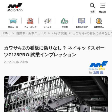
コ
ン
テ
検索
MENU
ン
ツ
へ
車ニュース
チューニング
イベント
中古車
新車カタログ
自動車求人
ス
HOME
自動車・新車ニュース
バイク試乗
カワサキZの看板に偽りなし？
キ
ッ
プ
カワサキZの看板に偽りなし？ ネイキッドスポー
ツZ125PRO 試乗インプレッション
2022.09.07 23:55
by
近田 茂