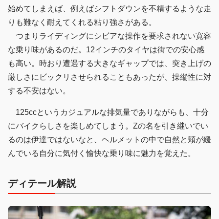
始めてしまえば、例えばシフトダウンを不精するような走
りも難なく耐えてくれる粘り強さがある。
つまりライディングにシビアな操作を要求されない寛容
な乗り味があるのだ。12インチのタイヤは街での安心感
も高い。時おり遭遇する大きなギャップでは、突き上げの
厳しさにビックリさせられることもあったが、操縦性に対
する不安はない。
125ccというカジュアルな排気量でありながらも、十分
にバイクらしさを楽しめてしまう。Zの名を引き継いでい
るのは伊達ではないなと、ヘルメットの中で自然と頬が緩
んでいる自分に気付く愉快な乗り味に魅力を覚えた。
ディテール解説