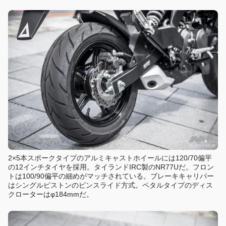
2×5本スポークタイプのアルミキャストホイールには120/70偏平
の12インチタイヤを採用。タイランドIRC製のNR77Uだ。フロン
トは100/90偏平の細めがマッチされている。ブレーキキャリパー
はシングルピストンのピンスライド方式。ペタルタイプのディス
クローターはφ184mmだ。