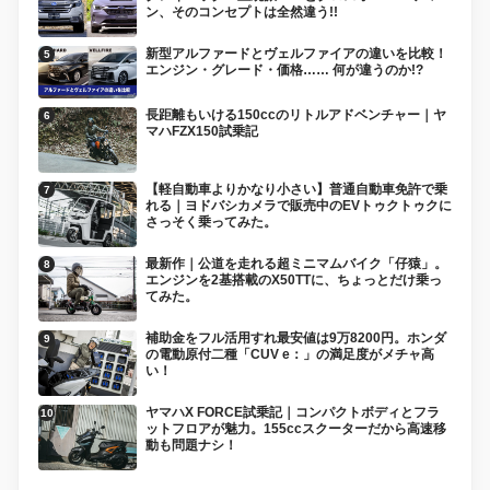
ン、そのコンセプトは全然違う!!
新型アルファードとヴェルファイアの違いを比較！
エンジン・グレード・価格…… 何が違うのか!?
長距離もいける150ccのリトルアドベンチャー｜ヤ
マハFZX150試乗記
【軽自動車よりかなり小さい】普通自動車免許で乗
れる｜ヨドバシカメラで販売中のEVトゥクトゥクに
さっそく乗ってみた。
最新作｜公道を走れる超ミニマムバイク「仔猿」。
エンジンを2基搭載のX50TTに、ちょっとだけ乗っ
てみた。
補助金をフル活用すれ最安値は9万8200円。ホンダ
の電動原付二種「CUV e：」の満足度がメチャ高
い！
ヤマハX FORCE試乗記｜コンパクトボディとフラ
ットフロアが魅力。155ccスクーターだから高速移
動も問題ナシ！