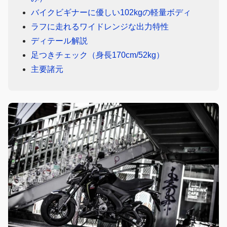
バイクビギナーに優しい102kgの軽量ボディ
ラフに走れるワイドレンジな出力特性
ディテール解説
足つきチェック（身長170cm/52kg）
主要諸元