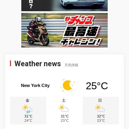
Weather news
天気情報
25°C
New York City
金
土
日
31°C
31°C
32°C
24°C
23°C
23°C