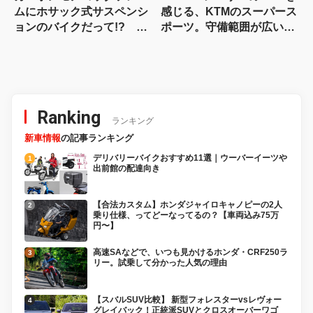
ムにホサック式サスペンシ
感じる、KTMのスーパース
ョンのバイクだって!? ヴ
ポーツ。守備範囲が広い史
ィンス・ドゥエチンクアン
上最高のパラレルツイン
タの常識を覆す車体設計
「KTM 990RC R 試乗記」
Ranking
ランキング
新車情報
の記事ランキング
デリバリーバイクおすすめ11選｜ウーバーイーツや
出前館の配達向き
【合法カスタム】ホンダジャイロキャノピーの2人
乗り仕様、ってどーなってるの？【車両込み75万
円〜】
高速SAなどで、いつも見かけるホンダ・CRF250ラ
リー。試乗して分かった人気の理由
【スバルSUV比較】 新型フォレスターvsレヴォー
グレイバック！正統派SUVとクロスオーバーワゴ