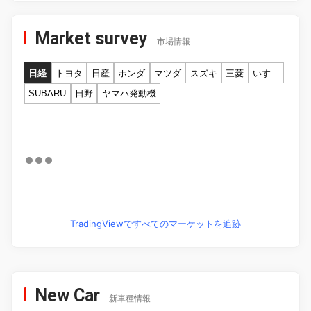
Market survey
市場情報
日経
トヨタ
日産
ホンダ
マツダ
スズキ
三菱
いすゞ
SUBARU
日野
ヤマハ発動機
TradingViewですべてのマーケットを追跡
New Car
新車種情報