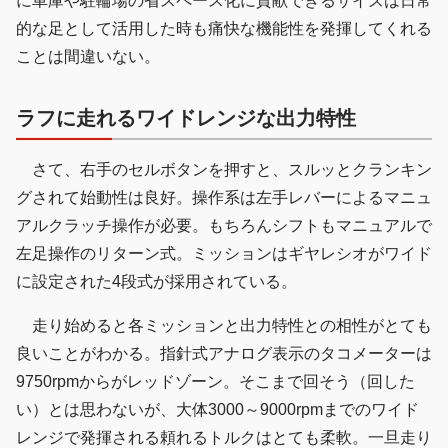
に車庫や駐輪場の省スペース化に貢献できるサイズは日常
的な足として活用した時も痛快な機能性を発揮してくれる
ことは間違いない。
ラフに走れるワイドレンジな出力特性
さて、右手のセルボタンを押すと、スルッとクランキン
グされて始動性は良好。操作系は左手レバーによるマニュ
アルクラッチ操作が必要。もちろんシフトもマニュアルで
左足操作のリターン式。ミッションはギヤレシオがワイド
に設定された4段式が採用されている。
走り始めると各ミッションと出力特性との相性がとても
良いことがわかる。指針式アナログ表示のタコメーターは
9750rpmからがレッドゾーン。そこまで回そう（回した
い）とは思わないが、大体3000～9000rpmまでのワイド
レンジで発揮される頼れるトルクはとても柔軟。一旦走り