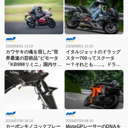
ンジンの技術とは
2026/08/01 13:10
2026/08/01 10:10
カワサキの魂を宿した”世
イタルジェットのドラッグ
界最速の芸術品”ビモータ
スター700ってスクータ
「KB998リミニ」国内サー
ー？それとも……。ドラッ
キット試乗記
グスター700ツイン・リミ
テッドエディション試乗記
2026/07/30 16:10
2026/07/29 09:10
カーボンモノコックフレー
MotoGPレーサーのDNAを