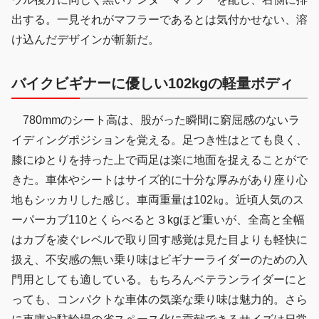
出する。一見それがマフラーであるとは気付かせない、溶
け込んだデザインが斬新だ。
バイクビギナーに優しい102kgの軽量ボディ
780mmのシート高は、股がった瞬間に窮屈感のないラ
イディングポジションを覚える。足つき性はとても良く、
膝にゆとりを持った上で両足は楽に地面を捉えることがで
きた。車体やシートはサイズ的に十分な厚みがあり座り心
地もシッカリした感じ。車両重量は102㎏。近頃人気のス
ーパーカブ110とくらべると３kgほど重いが、全高と全幅
はカブを凌ぐレベルで取り回す感覚は見た目よりも軽快に
扱え、不安感の無い乗り味はビギナーライダーのための入
門用としても適している。もちろんベテランライダーにと
っても、コンパクトな車体の気楽な乗り味は魅力的。さら