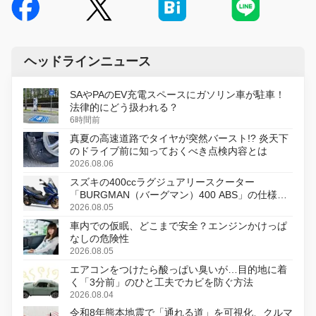
ヘッドラインニュース
SAやPAのEV充電スペースにガソリン車が駐車！
法律的にどう扱われる？
6時間前
真夏の高速道路でタイヤが突然バースト!? 炎天下
のドライブ前に知っておくべき点検内容とは
2026.08.06
スズキの400ccラグジュアリースクーター
「BURGMAN（バーグマン）400 ABS」の仕様を
変更し、8月18日に発売
2026.08.05
車内での仮眠、どこまで安全？エンジンかけっぱ
なしの危険性
2026.08.05
エアコンをつけたら酸っぱい臭いが…目的地に着
く「3分前」のひと工夫でカビを防ぐ方法
2026.08.04
令和8年熊本地震で「通れる道」を可視化、クルマ