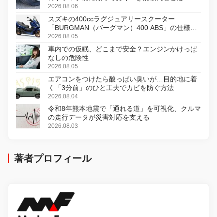
2026.08.06
スズキの400ccラグジュアリースクーター
「BURGMAN（バーグマン）400 ABS」の仕様を
変更し、8月18日に発売
2026.08.05
車内での仮眠、どこまで安全？エンジンかけっぱ
なしの危険性
2026.08.05
エアコンをつけたら酸っぱい臭いが…目的地に着
く「3分前」のひと工夫でカビを防ぐ方法
2026.08.04
令和8年熊本地震で「通れる道」を可視化、クルマ
の走行データが災害対応を支える
2026.08.03
著者プロフィール