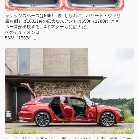
ラゲッジスペースは565ℓ。後
ちなみに、パサート・ヴァリ
席を倒せば1632ℓもの広大なス
アントは650ℓ（1780ℓ）とさ
ペースが出現する。4ドアクー
らに広大だ。
ペのアルテオンは
563ℓ（1557ℓ）。