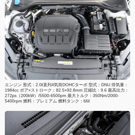
エンジン 形式：2.0ℓ直列4気筒DOHCターボ 型式：DNU 排気量：
1984cc ボア×ストローク：82.5×92.8mm 圧縮比：9.6 最高出力：
272ps（200kW）/5500-6500pm 最大トルク：350Nm/2000-
5400rpm 燃料：プレミアム 燃料タンク：66ℓ