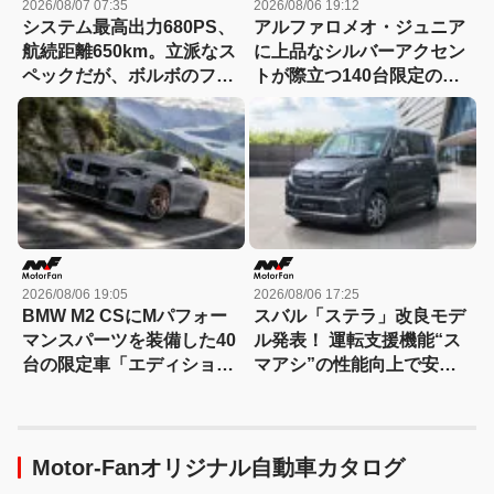
2026/08/07 07:35
2026/08/06 19:12
システム最高出力680PS、
アルファロメオ・ジュニア
航続距離650km。立派なス
に上品なシルバーアクセン
ペックだが、ボルボのフラ
トが際立つ140台限定の
ッグシップSUVの本当の魅
「スポルト スペチアーレ」
力は数字以外にあった！
が登場！
【ボルボEX90試乗】
2026/08/06 19:05
2026/08/06 17:25
BMW M2 CSにMパフォー
スバル「ステラ」改良モデ
マンスパーツを装備した40
ル発表！ 運転支援機能“ス
台の限定車「エディショ
マアシ”の性能向上で安心
ン・エッジ」が登場！
感さらにアップ
Motor-Fanオリジナル自動車カタログ