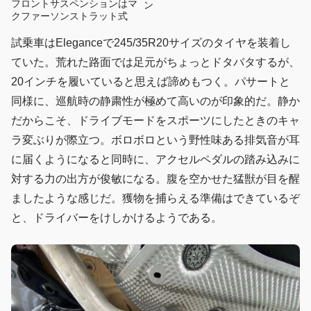
フロントサスペンションはマ
ン
クファーソンストラット式
試乗車はEleganceで245/35R20サイズのタイヤを装着し
ていた。荒れた路面では足元がちょっとドタバタするが、
20インチを履いていると思えば諦めもつく。パサートと
同様に、巡航時の静粛性が極めて高いのが印象的だ。静か
だからこそ、ドライブモードをスポーツにしたときのキャ
ラ変ぶりが際立つ。ボロボロという野性味ある排気音が耳
に届くようになると同時に、アクセルペダルの踏み込みに
対する力の出方が俊敏になる。腹を空かせた猛獣が目を醒
ましたような感じだ。獲物を捕らえる準備はできているぞ
と、ドライバーをけしかけるようである。