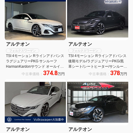
アルテオン
アルテオン
フォルクスワーゲン
フォルクスワーゲン
TSI 4モーション Rラインアドバンス
TSI 4モーション Rラインアドバンス
ラグジュアリーPKG サンルーフ
後期モデル/ラグジュアリーPKG/黒
HarmanKardonサウンド オールイン
革シート/シートヒーター/サンルー
374.8
378
セーフティ ACC 純正ナビTV 全周囲
フ/ハーマンカードン/バーチャルコッ
中古車価格：
万円
中古車価格：
万円
カメラ 禁煙車 3ゾーンAAC ナパレザ
クピット/純正ナビ/全方向カメ
ーシート パワーシート 前後席シート
ラ/LEDヘッドライト/純正20AW/Pト
ヒータ
ランク/ACC
アルテオン
アルテオン