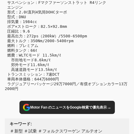
 サスペンション：Fマクファーソンストラット R4リンク

 エンジン

 形式：2.0ℓ直列4気筒DOHCターボ

 型式：DNU

 排気量：1984cc

 ボア×ストローク：82.5×92.8mm

 圧縮比：9.6

 最高出力：272ps（200kW）/5500-6500pm

 最大トルク：350Nm/2000-5400rpm

 燃料：プレミアム

 燃料タンク：66ℓ

 燃費：WLTCモード 11.5km/ℓ

 　市街地モード8.6km/ℓ

 　郊外モード11.6km/ℓ

 　高速道路モード13.5km/ℓ

 トランスミッション：7速DCT

 車両本体価格：644万6000円

 ラグジュアリーパッケージ29万7000円／有償オプションカラー13万
2000円
→
Motor Fan のニュースをGoogle検索で優先表示
キーワード:
新型
試乗
フォルクスワーゲン アルテオン