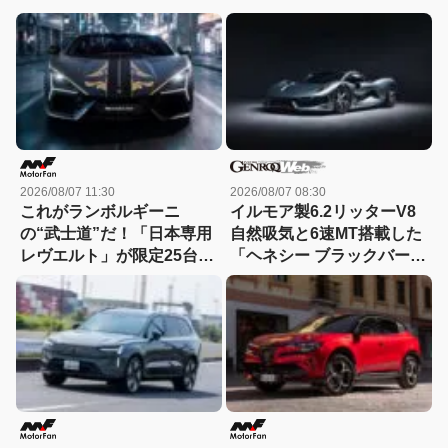
2026/08/07 11:30
2026/08/07 08:30
これがランボルギーニ
イルモア製6.2リッターV8
の“武士道”だ！「日本専用
自然吸気と6速MT搭載した
レヴエルト」が限定25台で
「ヘネシー ブラックバー
誕生!! その理由とは……？
ド」がデビュー【動画】