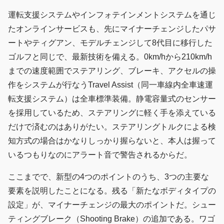
運転支援システムやインフォテインメントシステムを通じ
たオンラインサービスも、先にマイナーチェンジしたパサ
ートやティグアン、モデルチェンジして8代目に移行した
ゴルフと同じで、最新技術を備える。0km/hから210km/h
までの速度範囲でステアリング、ブレーキ、アクセルの操
作をシステムが行なうTravel Assist（同一車線内全車速運
転支援システム）は全車標準装備。静電容量式のセンサー
を採用しているため、ステアリングに軽く手を添えている
だけで済むのはありがたい。ステアリングトルクによる検
知方式の場合はかなりしっかり握らないと、本人は握って
いるつもりなのにアラート音で警告されるからだ。
ここまでで、新型の4つのポイントのうち、3つの主要な
要素を説明したことになる。残る「新たなボディタイプの
設定」が、マイナーチェンジの最大のポイントだ。シュー
ティングブレーク（Shooting Brake）の追加である。ワゴ