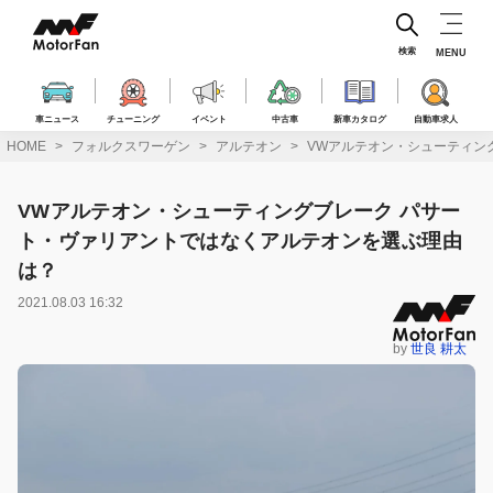
コ
ン
テ
検索
MENU
ン
ツ
へ
車ニュース
チューニング
イベント
中古車
新車カタログ
自動車求人
ス
HOME
フォルクスワーゲン
アルテオン
VWアルテオン・シューティン
キ
ッ
プ
VWアルテオン・シューティングブレーク パサー
ト・ヴァリアントではなくアルテオンを選ぶ理由
は？
2021.08.03 16:32
by
世良 耕太