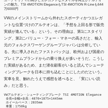
ユーティリティの高さとエレガントなスタイルを両立がアルテオ
ンの魅力。TSI 4MOTION EleganceもTSI 4MOTION R-Lineも644
万6000円
VWのメインストリームから外れたスポーティかつエレガ
ントな位置づけのアルテオンは、「予想を上回る形で販売
実績が進んでいる」という。その理由は、第1にスタイリ
ング、第2にバリュー・フォー・マネーの高さだと、輸入
元のフォルクスワーゲングループジャパンは分析してい
る。先に導入されたファストバックは、欧州および国産の
プレミアムブランドからの乗り換えが多いそうだ。こうし
た実績があるため、まだ潜在顧客がいると読んでシューテ
ィングブレークを日本に持ち込むことにしたのだという。
実車を見、触れたうえで感想を述べると、「実にいい読
み」だと思う。
VWアルテオン・シューティングブレーク TSI 4MOTION Elegance

 全長×全幅×全高：4870×1875×1445mm

 ホイールベース：2835mm

 車重：1750kg
