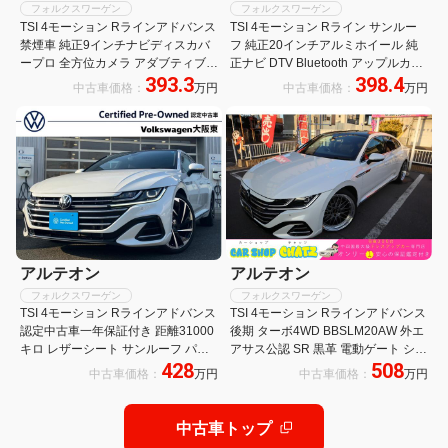
フォルクスワーゲン
フォルクスワーゲン
TSI 4モーション Rラインアドバンス
TSI 4モーション Rライン サンルー
禁煙車 純正9インチナビディスカバ
フ 純正20インチアルミホイール 純
ープロ 全方位カメラ アダブティブク
正ナビ DTV Bluetooth アップルカー
393.3
398.4
ルーズコントロール 黒本革シート シ
プレイ 全方位カメラ 純正前後ドライ
中古車価格：
万円
中古車価格：
万円
ートヒーター フロントアシスト トラ
ブレコーダー 置くだけ充電 シートヒ
ベルアシスト パノラマルーフ パワー
ーター クルーズコントロール
バックドア 純正アルミ
アルテオン
アルテオン
フォルクスワーゲン
フォルクスワーゲン
TSI 4モーション Rラインアドバンス
TSI 4モーション Rラインアドバンス
認定中古車一年保証付き 距離31000
後期 ターボ4WD BBSLM20AW 外エ
キロ レザーシート サンルーフ パー
アサス公認 SR 黒革 電動ゲート シー
428
508
ルホワイト ナビ オールアラウンドビ
トH ナビフルセグ ドラレコ付Dイン
中古車価格：
万円
中古車価格：
万円
ューカメラ シートヒーター ETC
ナーミラー Bカメラ 全周囲カメラ ミ
ACC レーンキープアシスト レーン
シュランPスポーツ アップルカーP
チェンジアシスト
D
中古車トップ