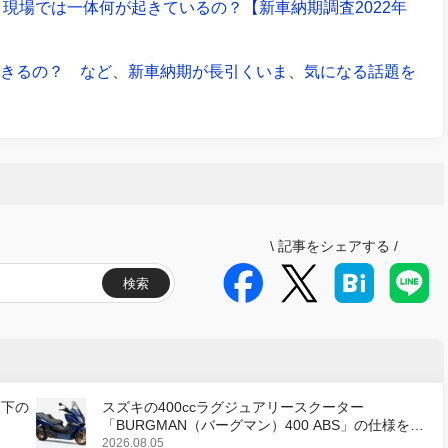
現場では一体何が起きているの？【新車納期調査2022年
できるの？ など、新車納期が長引くいま、気になる話題を
\
記事をシェアする
/
検索
天下の
スズキの400ccラグジュアリースクーター
「BURGMAN（バーグマン）400 ABS」の仕様を変
更し、8月18日に発売
2026.08.05