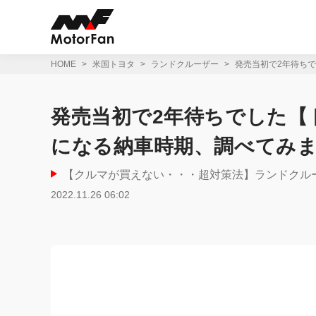
コ
ン
テ
ン
ツ
HOME
米国トヨタ
ランドクルーザー
発売当初で2年待ち
へ
ス
キ
発売当初で2年待ちでした【
ッ
プ
になる納車時期、調べてみま
【クルマが買えない・・・超対策法】ランドクルー
2022.11.26 06:02