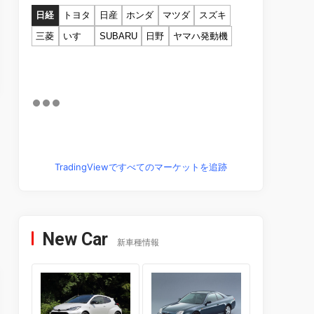
日経
トヨタ
日産
ホンダ
マツダ
スズキ
三菱
いすゞ
SUBARU
日野
ヤマハ発動機
TradingViewですべてのマーケットを追跡
New Car
新車種情報