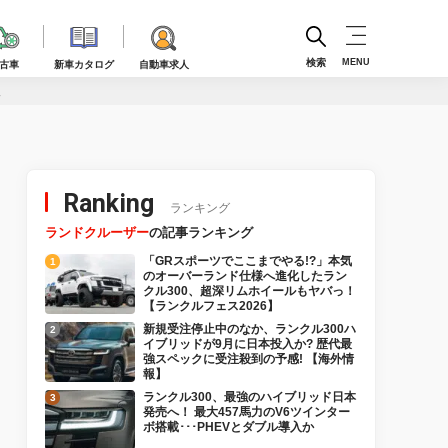
検索
MENU
古車
新車カタログ
自動車求人
秋
Ranking
ランキング
ランドクルーザー
の記事ランキング
「GRスポーツでここまでやる!?」本気
のオーバーランド仕様へ進化したラン
クル300、超深リムホイールもヤバっ！
【ランクルフェス2026】
新規受注停止中のなか、ランクル300ハ
イブリッドが9月に日本投入か? 歴代最
強スペックに受注殺到の予感! 【海外情
報】
ランクル300、最強のハイブリッド日本
発売へ！ 最大457馬力のV6ツインター
ボ搭載･･･PHEVとダブル導入か