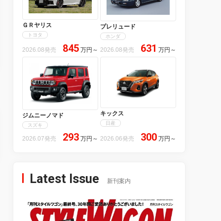
ＧＲヤリス
プレリュード
トヨタ
ホンダ
845
631
2026.08発売
万円
～
2026.08発売
万円
～
キックス
ジムニーノマド
日産
スズキ
293
300
2026.07発売
万円
～
2026.06発売
万円
～
Latest Issue
新刊案内