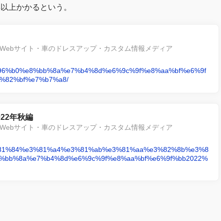
年以上かかるという。
Webサイト・車のドレスアップ・カスタム情報メディア
g/%e6%96%b0%e8%bb%8a%e7%b4%8d%e6%9c%9f%e8%aa%bf%e6%9f
%82%bf%e7%b7%a8/
22年秋編
Webサイト・車のドレスアップ・カスタム情報メディア
ag/%e3%81%84%e3%81%a4%e3%81%ab%e3%81%aa%e3%82%8b%e3%8
%bb%8a%e7%b4%8d%e6%9c%9f%e8%aa%bf%e6%9f%bb2022%