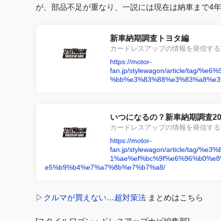
が、部品不足が重なり、一説には現在は納車まで4
新車納期調査トヨタ編
カードレスアップの情報を発信する
https://motor-
fan.jp/stylewagon/article/ta
%bb%e3%83%88%e3%83%a8%e3
いつになるの？新車納期調査20
カードレスアップの情報を発信する
https://motor-
fan.jp/stylewagon/article/t
1%ae%ef%bc%9f%e6%96%b0%e8
e5%b9%b4%e7%a7%8b%e7%b7%a8/
▷
クルマが買えない…超対策法
まとめはこちら