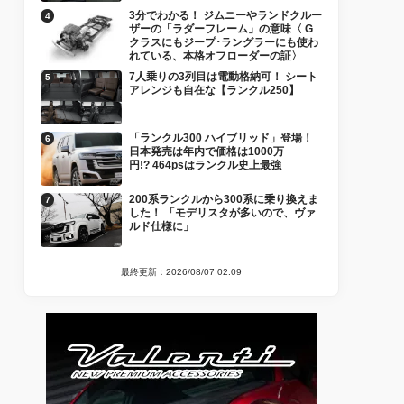
3分でわかる！ ジムニーやランドクルー
ザーの「ラダーフレーム」の意味〈 G
クラスにもジープ･ラングラーにも使わ
れている、本格オフローダーの証〉
7人乗りの3列目は電動格納可！ シート
アレンジも自在な【ランクル250】
「ランクル300 ハイブリッド」登場！
日本発売は年内で価格は1000万
円!? 464psはランクル史上最強
200系ランクルから300系に乗り換えま
した！ 「モデリスタが多いので、ヴァ
ルド仕様に」
最終更新：2026/08/07 02:09