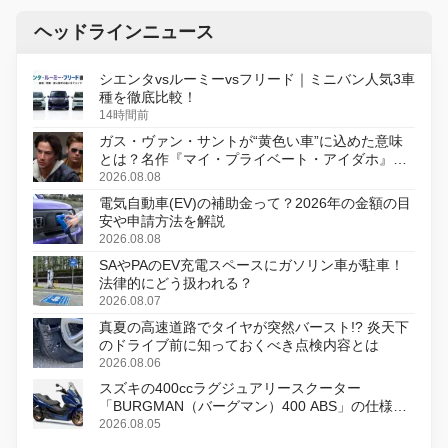
ヘッドラインニュース
シエンタvsルーミーvsフリード｜ミニバン人気3車
種を徹底比較！
14時間前
ガス・ヴァン・サントが“黄色い車”に込めた意味
とは？名作『マイ・プライベート・アイダホ』が
初のデジタルリマスター版で復活
2026.08.08
電気自動車(EV)の補助金って？2026年の金額の目
安や申請方法を解説
2026.08.08
SAやPAのEV充電スペースにガソリン車が駐車！
法律的にどう扱われる？
2026.08.07
真夏の高速道路でタイヤが突然バースト!? 炎天下
のドライブ前に知っておくべき点検内容とは
2026.08.06
スズキの400ccラグジュアリースクーター
「BURGMAN（バーグマン）400 ABS」の仕様を
変更し、8月18日に発売
2026.08.05