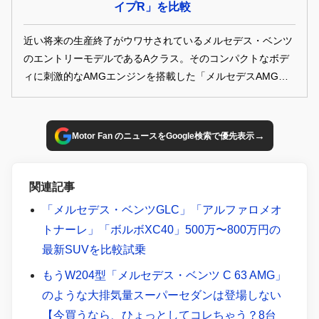
イプR」を比較
近い将来の生産終了がウワサされているメルセデス・ベンツ
のエントリーモデルであるAクラス。そのコンパクトなボデ
ィに刺激的なAMGエンジンを搭載した「メルセデスAMG
A45 S」は、「ホンダ・シビック・タイプR」同様に、ホッ
トハッチ好きにはたまらない選択肢のひとつだ。しかし、両
車が目指す方向性や世界観は大きく異なっている。そんな両
→
Motor Fan のニュースをGoogle検索で優先表示
極端のスポーツコンパクト2台を比較検討した。
関連記事
「メルセデス・ベンツGLC」「アルファロメオ
トナーレ」「ボルボXC40」500万〜800万円の
最新SUVを比較試乗
もうW204型「メルセデス・ベンツ C 63 AMG」
のような大排気量スーパーセダンは登場しない
【今買うなら、ひょっとしてコレちゃう？8台