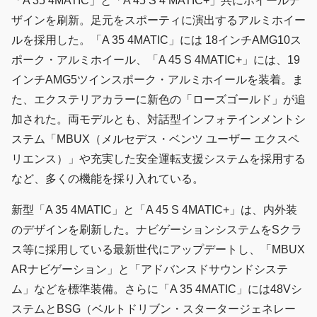
「A 35 4MATIC」と「A 45 S 4 MATIC+」共にホイールデ
ザインを刷新。足元をスポーティに演出するアルミホイー
ルを採用した。「A 35 4MATIC」には 18インチAMG10ス
ポーク・アルミホイール、「A 45 S 4MATIC+」には、19
インチAMG5ツインスポーク・アルミホイールを装着。ま
た、エクステリアカラーに新色の「ローズゴールド」が追
加された。両モデルとも、対話型インフォテインメントシ
ステム「MBUX（メルセデス・ベンツ ユーザー エクスペ
リエンス）」や充実した安全運転支援システムを採用する
など、多くの機能を採り入れている。
新型「A 35 4MATIC」と「A 45 S 4MATIC+」は、内外装
のデザインを刷新した。ナビゲーションシステムをSクラ
ス等に採用している最新世代にアップデートし、「MBUX
ARナビゲーション」と「アドバンスドサウンドシステ
ム」などを標準装備。さらに「A 35 4MATIC」には48Vシ
ステムとBSG（ベルトドリブン・スタータージェネレー