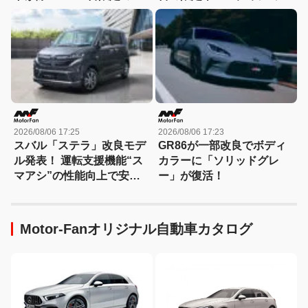
「スポルト スペチアーレ」
ン・エッジ」が登場！
が登場！
2026/08/06 17:25
2026/08/06 17:23
スバル「ステラ」改良モデ
GR86が一部改良でボディ
ル発表！ 運転支援機能“ス
カラーに「ソリッドグレ
マアシ”の性能向上で安心
ー」が復活！
感さらにアップ
Motor-Fanオリジナル自動車カタログ