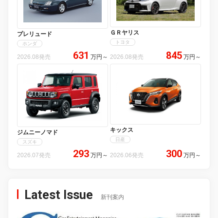
ＧＲヤリス
プレリュード
トヨタ
ホンダ
631
845
2026.08発売
万円
～
2026.08発売
万円
～
キックス
ジムニーノマド
日産
スズキ
293
300
2026.07発売
万円
～
2026.06発売
万円
～
Latest Issue
新刊案内