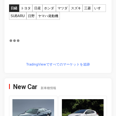
日経
トヨタ
日産
ホンダ
マツダ
スズキ
三菱
いすゞ
SUBARU
日野
ヤマハ発動機
TradingViewですべてのマーケットを追跡
New Car
新車種情報