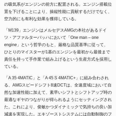
の吸気系がエンジンの前方に配置される。エンジン搭載位
置を下げることにより、操縦性能に貢献するだけでなく、
空力的にも有利な効果を獲得している。
「M139」エンジンはメルセデスAMGの本社があるドイ
ツ・アファルターバッハにおいて「One man – one
engine」という哲学のもと、厳格な品質基準に従って、
ひとりのマイスターが1基のエンジンを最初から最後まで
責任を持って手作業で組み上げるという生産方式を採用し
ている。
「A 35 4MATIC」と「A 45 S 4MATIC+」に組み合わされ
る、AMGスピードシフト8速DCTは、全速度域において自
然な加速性能に加えて、素早いシフトとシフトアップ時の
最適なギヤのつながりが得られるようにセッティングされ
た。これにより、俊敏かつダイナミックで気持ちの良い加
減速を実現した。エキゾーストシステムには自動制御のフ