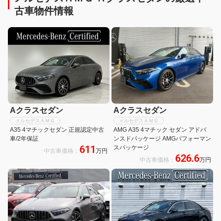
古車物件情報
Aクラスセダン
Aクラスセダン
メルセデスＡＭＧ
メルセデスＡＭＧ
A35 4マチックセダン 正規認定中古
AMG A35 4マチック セダン アドバ
車/2年保証
ンスドパッケージ AMGパフォーマン
611
スパッケージ
中古車価格：
万円
626.6
中古車価格：
万円