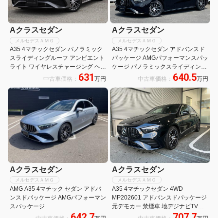
Aクラスセダン
Aクラスセダン
メルセデスＡＭＧ
メルセデスＡＭＧ
A35 4マチックセダン パノラミック
A35 4マチックセダン アドバンスド
スライディングルーフ アンビエント
パッケージ AMGパフォーマンスパッ
ライト ワイヤレスチャージング ヘッ
ケージ パノラミックスライディング
631
640.5
ドアップディスプレイ メモリー付き
ルーフ 元デモカー 禁煙車 認定2年保
中古車価格：
万円
中古車価格：
万円
パワーシート シートヒーター
証付 コスモスブラック(メタリック)
DYNAMIC SELECT フットトランク
ドラレコ 正規認定中古車 360°カメ
オープナー
ラ
Aクラスセダン
Aクラスセダン
メルセデスＡＭＧ
メルセデスＡＭＧ
AMG A35 4マチック セダン アドバ
A35 4マチックセダン 4WD
ンスドパッケージ AMGパフォーマン
MP202601 アドバンスドパッケージ
スパッケージ
元デモカー 禁煙車 地デジナビTV
642.7
707.7
ETC ACC サンルーフ 18AW