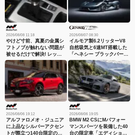
2026/08/08 11:18
2026/08/07 08:30
やけど寸前、真夏の金属シ
イルモア製6.2リッターV8
フトノブが触れない問題が
自然吸気と6速MT搭載した
被せるだけで解決! レッツ
「ヘネシー ブラックバー
ォのシリコンカバーが夏も
ド」がデビュー【動画】
冬も快適すぎる! 【CAR
MONO図鑑】
2026/08/06 19:12
2026/08/06 19:05
アルファロメオ・ジュニア
BMW M2 CSにMパフォー
に上品なシルバーアクセン
マンスパーツを装備した40
トが際立つ140台限定の
台の限定車「エディショ