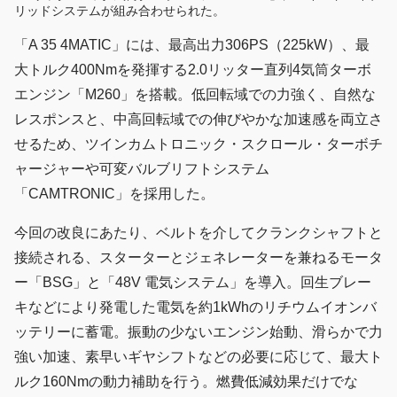
リッドシステムが組み合わせられた。
「A 35 4MATIC」には、最高出力306PS（225kW）、最
大トルク400Nmを発揮する2.0リッター直列4気筒ターボ
エンジン「M260」を搭載。低回転域での力強く、自然な
レスポンスと、中高回転域での伸びやかな加速感を両立さ
せるため、ツインカムトロニック・スクロール・ターボチ
ャージャーや可変バルブリフトシステム
「CAMTRONIC」を採用した。
今回の改良にあたり、ベルトを介してクランクシャフトと
接続される、スターターとジェネレーターを兼ねるモータ
ー「BSG」と「48V 電気システム」を導入。回生ブレー
キなどにより発電した電気を約1kWhのリチウムイオンバ
ッテリーに蓄電。振動の少ないエンジン始動、滑らかで力
強い加速、素早いギヤシフトなどの必要に応じて、最大ト
ルク160Nmの動力補助を行う。燃費低減効果だけでな