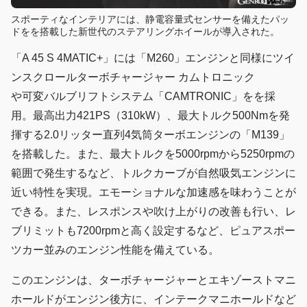
スポーティなインテリアには、静電容量式センサーを備えたパッ
ドをを搭載した新世代のステアリングホイールが導入された。
「A 45 S 4MATIC+」には「M260」エンジンと同様にツイ
ンスクロールターボチャージャー カムトロニック
や可変バルブリフトシステム「CAMTRONIC」をを採
用。最高出力421PS（310kW）、最大トルク500Nmを発
揮する2.0リッター直列4気筒ターボエンジンの「M139」
を搭載した。また、最大トルクを5000rpmから5250rpmの
範囲で発生するなど、トルクカーブが自然吸気エンジンに
近い特性を実現。エモーショナルな加速感を味わうことが
できる。また、レスポンスや吹け上がりの改善も行い、レ
ブリミットも7200rpmと高く設定するなど、ピュアスポー
ツカー並みのエンジン性能を備えている。
このエンジンは、ターボチャージャーとエキゾーストマニ
ホールドがエンジン後方に、インテークマニホールドなど