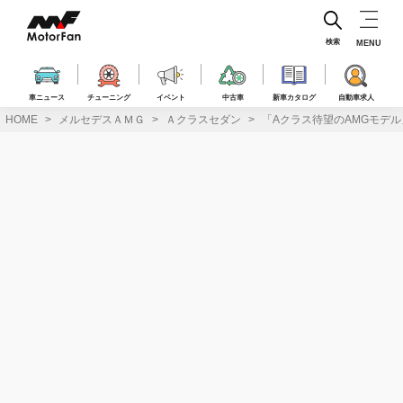
コ
ン
テ
検索
MENU
ン
ツ
へ
車ニュース
チューニング
イベント
中古車
新車カタログ
自動車求人
ス
HOME
メルセデスＡＭＧ
Ａクラスセダン
「Aクラス待望のAMGモデル」日
キ
ッ
プ