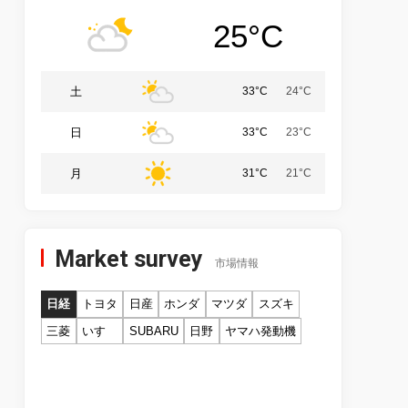
25°C
土
33°C
24°C
日
33°C
23°C
月
31°C
21°C
Market survey
市場情報
日経
トヨタ
日産
ホンダ
マツダ
スズキ
三菱
いすゞ
SUBARU
日野
ヤマハ発動機