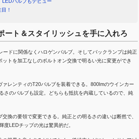
、LEDバルブもデビュー
注目！
サポート＆スタイリッシュを手に入れろ
グレードに関係なくハロゲンバルブ。そしてバックランプは純正
スポットを加工なしのボルトオン交換で明るい光に変更ができ
レンティのT20バルブを装着できる。800lmのウインカー
の明るさのバルブも設定。どちらも抵抗を内蔵しているので、純
ルブ交換の要領で変更できる。純正との明るさの違いは断然で、
高輝度LEDチップの光は驚異的だ。