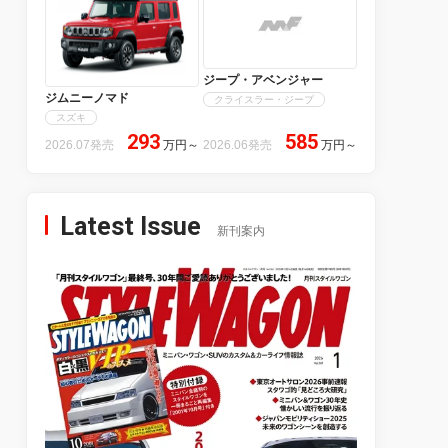
ジープ・アベンジャー
ジムニーノマド
クライスラー・ジープ
スズキ
293
585
2026.07発売
万円
～
2026.06発売
万円
～
Latest Issue
新刊案内