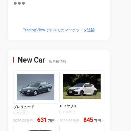
TradingViewですべてのマーケットを追跡
New Car
新車種情報
ＧＲヤリス
プレリュード
トヨタ
ホンダ
631
845
2026.08発売
万円
～
2026.08発売
万円
～