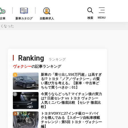
検索
MENU
古車
新車カタログ
自動車求人
るくなった
Ranking
ランキング
ヴォクシー
の記事ランキング
新車の「乗り出し550万円超」は高すぎ
る!? トヨタ「ノア／ヴォクシー」の賢
い選び方を考える。【新車・中古車ど
ちらで買うべきか：01】
今買うならどっち? マイチェン後の実力
は? 日産セレナ vs トヨタ ヴォクシー
人気ミニバン徹底比較 【セレナ 徹底比
較】
トヨタVOXYに27インチ級ロードバイ
クを積んでみる 【スポーツ自転車積載
チャレンジ：第5回 トヨタ・ヴォクシー
編】