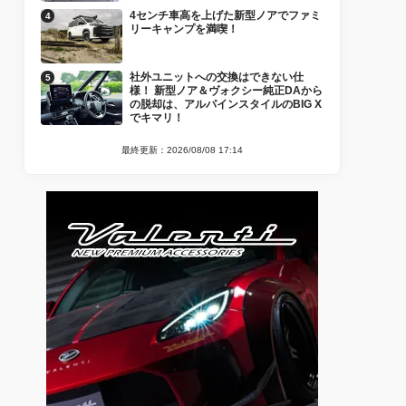
4センチ車高を上げた新型ノアでファミ
リーキャンプを満喫！
社外ユニットへの交換はできない仕
様！ 新型ノア＆ヴォクシー純正DAから
の脱却は、アルパインスタイルのBIG X
でキマリ！
最終更新：2026/08/08 17:14