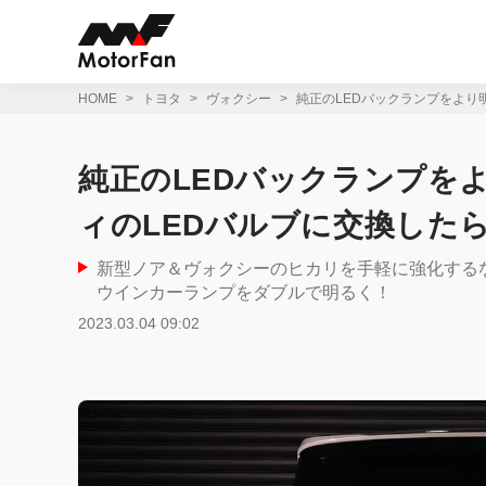
コ
ン
テ
ン
ツ
HOME
トヨタ
ヴォクシー
純正のLEDバックランプをより
へ
ス
キ
純正のLEDバックランプを
ッ
プ
ィのLEDバルブに交換した
新型ノア＆ヴォクシーのヒカリを手軽に強化する
ウインカーランプをダブルで明るく！
2023.03.04 09:02