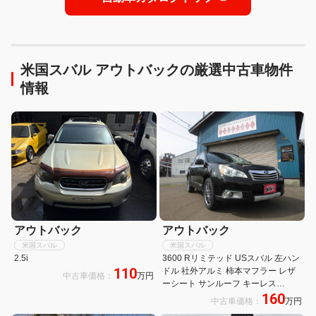
米国スバル アウトバックの厳選中古車物件
情報
アウトバック
アウトバック
米国スバル
米国スバル
2.5i
3600 Rリミテッド USスバル 左ハン
110
ドル 社外アルミ 柿本マフラー レザ
中古車価格：
万円
ーシート サンルーフ キーレス
160
USDM車検2年付き
中古車価格：
万円