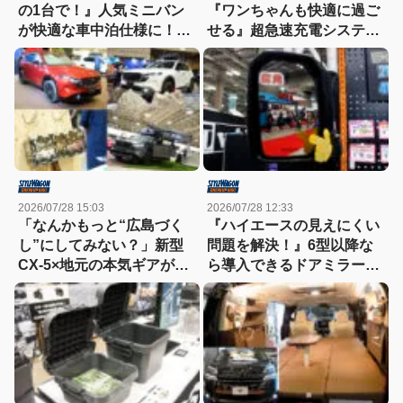
の1台で！』人気ミニバン
『ワンちゃんも快適に過ご
が快適な車中泊仕様に！
せる』超急速充電システム
【東京キャンピングカーシ
を搭載した軽トラキャンパ
ョー2026】
ー【東京キャンピングカー
ショー2026】
2026/07/28 15:03
2026/07/28 12:33
「なんかもっと“広島づく
『ハイエースの見えにくい
し”にしてみない？」新型
問題を解決！』6型以降な
CX-5×地元の本気ギアが融
ら導入できるドアミラーが
合したマツダブースが熱す
すごく便利！【東京キャン
ぎる！
ピングカーショー2026】