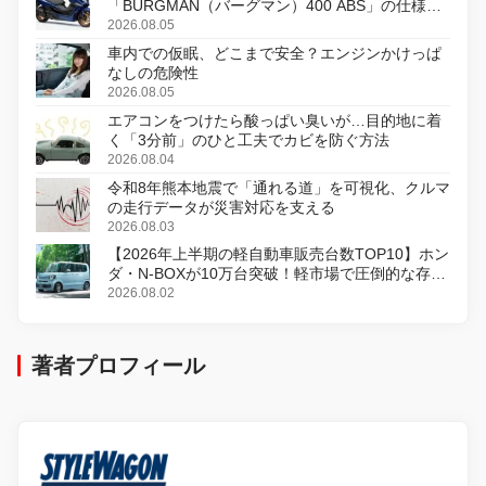
「BURGMAN（バーグマン）400 ABS」の仕様を
変更し、8月18日に発売
2026.08.05
車内での仮眠、どこまで安全？エンジンかけっぱ
なしの危険性
2026.08.05
エアコンをつけたら酸っぱい臭いが…目的地に着
く「3分前」のひと工夫でカビを防ぐ方法
2026.08.04
令和8年熊本地震で「通れる道」を可視化、クルマ
の走行データが災害対応を支える
2026.08.03
【2026年上半期の軽自動車販売台数TOP10】ホン
ダ・N-BOXが10万台突破！軽市場で圧倒的な存在
感
2026.08.02
著者プロフィール