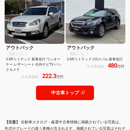
アウトバック
アウトバック
米国スバル
米国スバル
3.6Rリミテッド 新車並行 ワンオー
3.6Rリミテッド USスバル 新車並行
480
ナー レザーシート 社外ナビTV バッ
中古車価格：
万円
クカメラ
222.3
中古車価格：
万円
中古車トップ
【注意】
自動車カタログ・厳選中古車情報に掲載されている写真は、
年式やグレードの違う車種が含まれます。掲載されている写真はそれぞ