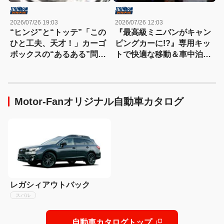
2026/07/26 19:03
2026/07/26 12:03
“ヒンジ”と“トッテ”「この
『最高級ミニバンがキャン
ひと工夫、天才！」カーゴ
ピングカーに!?』専用キッ
ボックスの“あるある”問題
トで快適な移動＆車中泊を
を一発解決する便利アイテ
実現【東京キャンピングカ
ムを発見！
ーショー2026】
Motor-Fanオリジナル自動車カタログ
レガシィアウトバック
スバル
自動車カタログトップ