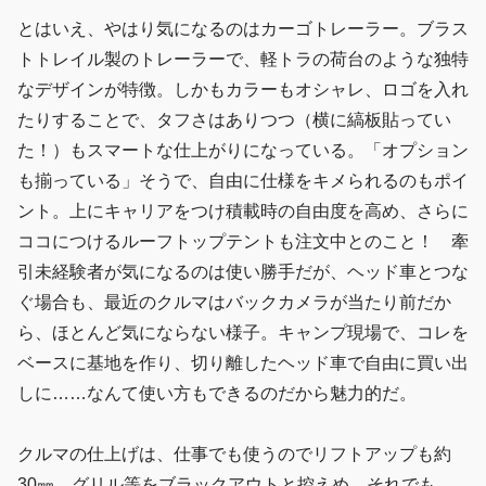
とはいえ、やはり気になるのはカーゴトレーラー。ブラス
トトレイル製のトレーラーで、軽トラの荷台のような独特
なデザインが特徴。しかもカラーもオシャレ、ロゴを入れ
たりすることで、タフさはありつつ（横に縞板貼ってい
た！）もスマートな仕上がりになっている。「オプション
も揃っている」そうで、自由に仕様をキメられるのもポイ
ント。上にキャリアをつけ積載時の自由度を高め、さらに
ココにつけるルーフトップテントも注文中とのこと！ 牽
引未経験者が気になるのは使い勝手だが、ヘッド車とつな
ぐ場合も、最近のクルマはバックカメラが当たり前だか
ら、ほとんど気にならない様子。キャンプ現場で、コレを
ベースに基地を作り、切り離したヘッド車で自由に買い出
しに……なんて使い方もできるのだから魅力的だ。
クルマの仕上げは、仕事でも使うのでリフトアップも約
30㎜、グリル等をブラックアウトと控えめ。それでも、