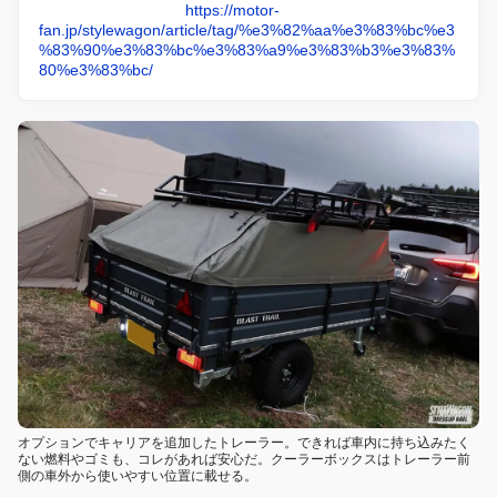
https://motor-
fan.jp/stylewagon/article/tag/%e3%82%aa%e3%83%bc%e3
%83%90%e3%83%bc%e3%83%a9%e3%83%b3%e3%83%
80%e3%83%bc/
オプションでキャリアを追加したトレーラー。できれば車内に持ち込みたく
ない燃料やゴミも、コレがあれば安心だ。クーラーボックスはトレーラー前
側の車外から使いやすい位置に載せる。