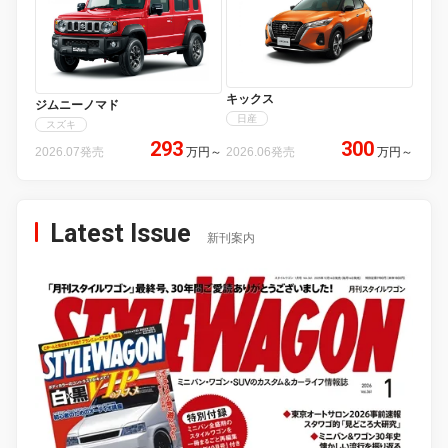
キックス
ジムニーノマド
日産
スズキ
293
300
2026.07発売
万円
～
2026.06発売
万円
～
Latest Issue
新刊案内