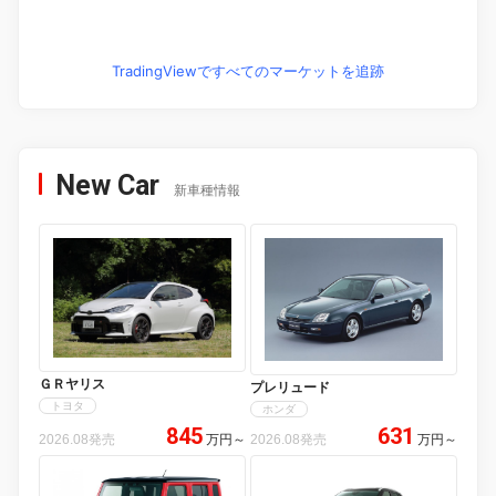
TradingViewですべてのマーケットを追跡
New Car
新車種情報
ＧＲヤリス
プレリュード
トヨタ
ホンダ
845
631
2026.08発売
万円
～
2026.08発売
万円
～