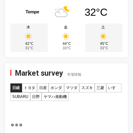
32°C
Tempe
木
金
土
42°C
44°C
45°C
31°C
33°C
33°C
Market survey
市場情報
日経
トヨタ
日産
ホンダ
マツダ
スズキ
三菱
いすゞ
SUBARU
日野
ヤマハ発動機