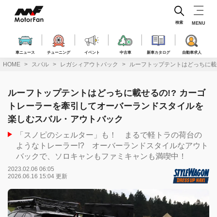
コ
ン
テ
検索
MENU
ン
ツ
へ
車ニュース
チューニング
イベント
中古車
新車カタログ
自動車求人
ス
HOME
スバル
レガシィアウトバック
ルーフトップテントはどっちに載
キ
ッ
プ
ルーフトップテントはどっちに載せるの!? カーゴ
トレーラーを牽引してオーバーランドスタイルを
楽しむスバル・アウトバック
「スノピのシェルター」も！ まるで軽トラの荷台の
ようなトレーラー!? オーバーランドスタイルなアウト
バックで、ソロキャンもファミキャンも満喫中！
2023.02.06 06:05
2026.06.16 15:04 更新