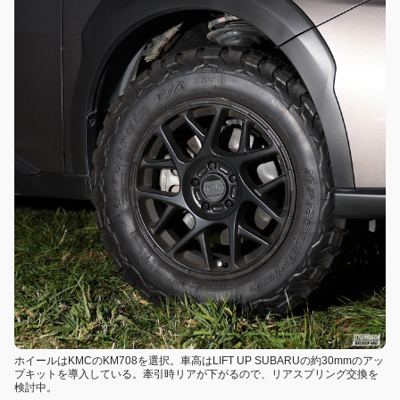
ホイールはKMCのKM708を選択。車高はLIFT UP SUBARUの約30mmのアッ
プキットを導入している。牽引時リアが下がるので、リアスプリング交換を
検討中。