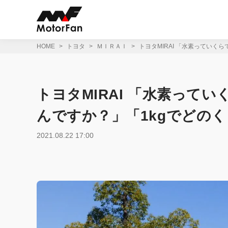
コ
ン
テ
ン
ツ
HOME
トヨタ
ＭＩＲＡＩ
トヨタMIRAI 「水素ってい
へ
ス
キ
ッ
トヨタMIRAI 「水素って
プ
んですか？」「1kgでどの
2021.08.22 17:00