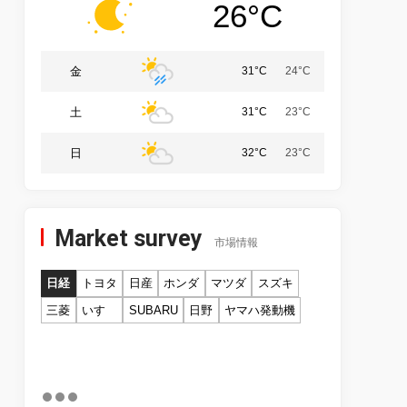
26°C
金
31°C
24°C
土
31°C
23°C
日
32°C
23°C
Market survey
市場情報
日経
トヨタ
日産
ホンダ
マツダ
スズキ
三菱
いすゞ
SUBARU
日野
ヤマハ発動機