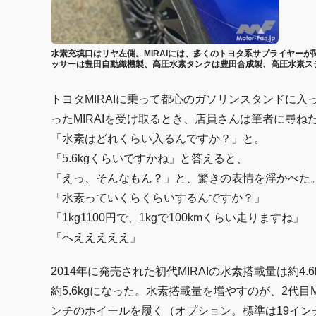
水素充填口はリヤ左側。MIRAIには、多くのトヨタ系サプライヤーが
ッサーは豊田自動織機製、高圧水素タンクは豊田合成製、高圧水素ス
トヨタMIRAIに乗って都心のガソリンスタンドに
ったMIRAIを受け取るとき、店員さんは筆者に尋ね
「水素はどれくらい入るんですか？」と。
「5.6kgくらいですかね」と答えると、
「えっ、そんなもん？」と、驚きの表情を浮かべた
「水素っていくらくらいするんですか？」
「1kg1100円で、1kgで100kmくらい走りますね」
「へえええええ」
2014年に発売された初代MIRAIの水素搭載量は約4.
約5.6kgになった。水素搭載量を増やすのが、2代目M
ンチのホイールを履く（オプション。標準は19イン