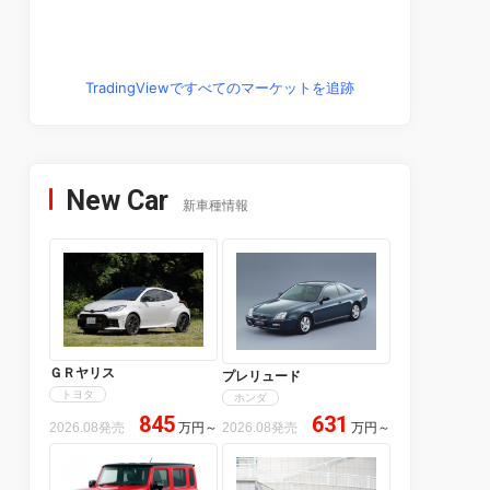
TradingViewですべてのマーケットを追跡
New Car
新車種情報
ＧＲヤリス
プレリュード
トヨタ
ホンダ
845
631
2026.08発売
万円
～
2026.08発売
万円
～