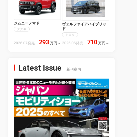
ジムニーノマド
ヴェルファイアハイブリッ
ド
スズキ
トヨタ
293
710
2026.07発売
万円
～
2026.06発売
万円
～
Latest Issue
新刊案内