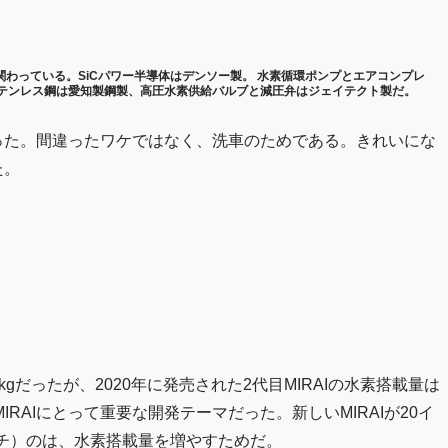
関わっている。SiCパワー半導体はデンソー製。 水素循環ポンプとエアコンプレ
テンレス鋼は愛知製鋼製、高圧水素供給バルブと減圧弁はジェイテクト製だ。
入った。間違ったワケではなく、洗車のためである。きれいにな
た。
。
6kgだったが、2020年に発売された2代目MIRAIの水素搭載量は
IRAIにとって重要な開発テーマだった。新しいMIRAIが20イ
チ）のは、水素搭載量を増やすためだ。