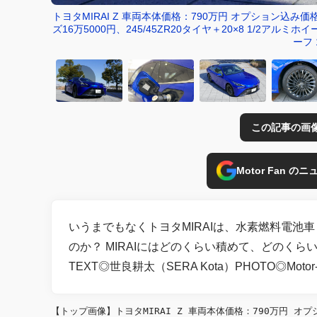
トヨタMIRAI Z 車両本体価格：790万円 オプション込み
ズ16万5000円、245/45ZR20タイヤ＋20×8 1/2ア
ーフ 
この記事の画
Motor Fan 
いうまでもなくトヨタMIRAIは、水素燃料電池
のか？ MIRAIにはどのくらい積めて、どのくら
TEXT◎世良耕太（SERA Kota）PHOTO◎Motor-
【トップ画像】トヨタMIRAI Z 車両本体価格：790万円 オ