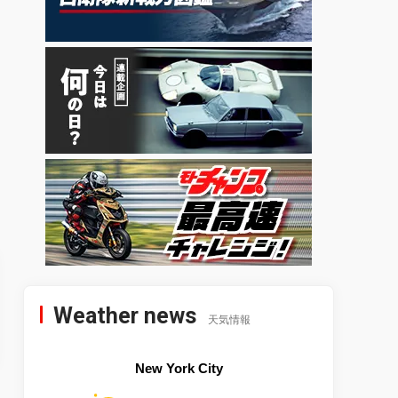
Weather news
天気情報
New York City