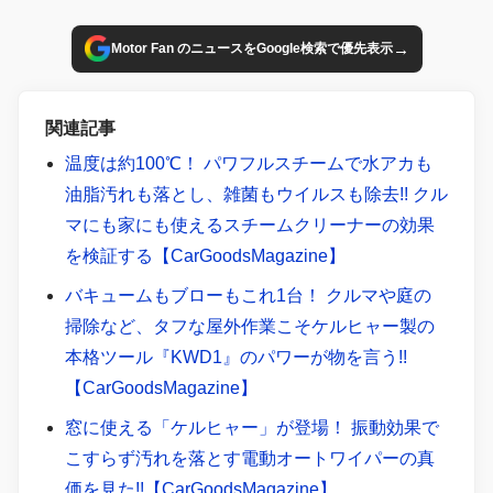
→
Motor Fan のニュースをGoogle検索で優先表示
関連記事
温度は約100℃！ パワフルスチームで水アカも
油脂汚れも落とし、雑菌もウイルスも除去!! クル
マにも家にも使えるスチームクリーナーの効果
を検証する【CarGoodsMagazine】
バキュームもブローもこれ1台！ クルマや庭の
掃除など、タフな屋外作業こそケルヒャー製の
本格ツール『KWD1』のパワーが物を言う!!
【CarGoodsMagazine】
窓に使える「ケルヒャー」が登場！ 振動効果で
こすらず汚れを落とす電動オートワイパーの真
価を見た!!【CarGoodsMagazine】