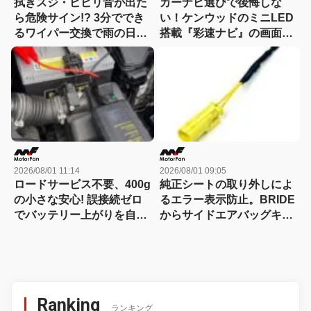
拭きスジ・ビビリ音が出た
カーナビ選びで後悔しな
ら危険サイン!? 3分ででき
い！ケンウッドのミニLED
るワイパー交換で雨の日の
搭載『彩速ナビ』の画面の
視界が激変！
良さは店頭で一目瞭然？
2026/08/01 11:14
2026/08/01 09:05
ロードサービス不要、400g
純正シートの取り外しによ
の小さな安心! 誤接続ゼロ
るエラー表示防止。BRIDE
でバッテリー上がりを自力
からサイドエアバッグキャ
で即解決できるコンパクト
ンセラー追加発売
な保護回路つきジャンプス
ターター登場!【CAR
MONO図鑑】
Ranking
ランキング