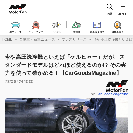
コ
ン
テ
検索
MENU
ン
ツ
へ
車ニュース
チューニング
イベント
中古車
新車カタログ
自動車求人
ス
HOME
自動車・新車ニュース
プレスリリース
今や高圧洗浄機といえば「
キ
ッ
プ
今や高圧洗浄機といえば「ケルヒャー」だが、ス
タンダードモデルはどれほど使えるのか!? その実
力を使って確かめる！【CarGoodsMagazine】
2023.07.24 10:00
by
CarGoodsMagazine