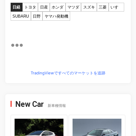
日経
トヨタ
日産
ホンダ
マツダ
スズキ
三菱
いすゞ
SUBARU
日野
ヤマハ発動機
TradingViewですべてのマーケットを追跡
New Car
新車種情報