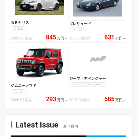
ＧＲヤリス
プレリュード
トヨタ
ホンダ
845
631
2026.08発売
万円
～
2026.08発売
万円
～
ジープ・アベンジャー
クライスラー・ジープ
ジムニーノマド
スズキ
293
585
2026.07発売
万円
～
2026.06発売
万円
～
Latest Issue
新刊案内