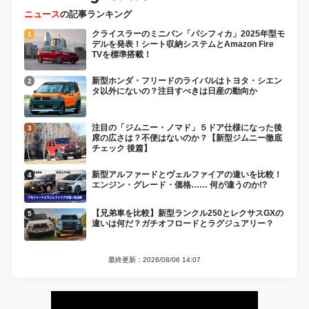
ニュース
の記事ランキング
クライスラーのミニバン「パシフィカ」2025年型モ
デルを発表！シート収納システムとAmazon Fire
TVを標準搭載！
新型ホンダ・フリードのライバルはトヨタ・シエン
タ以外にないの？注目すべきは日産の動向か
注目の「ジムニー・ノマド」５ドア仕様になった後
席の広さは？不便はないのか？【新型ジムニー徹底
チェック 後篇】
新型アルファードとヴェルファイアの違いを比較！
エンジン・グレード・価格…… 何が違うのか!?
【兄弟車を比較】新型ランクル250とレクサスGXの
違いは何だ？ガチオフロードとラグジュアリー？
最終更新：2026/08/06 14:07