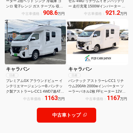
ーター 2段ベッド シンク 冷蔵庫 コ
ゼル 4WD リチウムイオンバッテリ
ンロ 電子レンジ ガス テーブル 収納
ー 走行充電 1500Wインバーター コ
908.6
921.2
ファン リアクーラー リアヒーター
ンバーター 家庭用エアコン ルーフベ
中古車価格：
万円
中古車価格：
万円
TV パイオニアサウンドシステム
ント ソーラーパネル FFヒーター 電
子レンジ 冷蔵庫 テレビ
キャラバン
キャラバン
日産
日産
プレミアムGX アラウンドビュー イ
バンテック アストラーレCC1 リチ
ンテリエマージェンシーB バンテッ
ウム200Ah 2000wインバーター ソ
ク製アストラーレCC1 4WD7速AT
ーラーパネル2枚 FFヒーター 12Vエ
1163
1167
リヤエアサス 200Ahリチウムバッテ
アコン 冷蔵庫 シンク 走行充電 外部
中古車価格：
万円
中古車価格：
万円
リー 12Vパーキングクーラー FFヒー
充電 フリップダウンM ナビ Bカメラ
ター 150Wソーラー 2000Wインバー
ドラレコ
ター 電子レンジ 83L冷蔵庫
中古車トップ