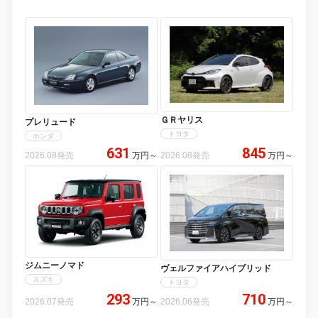
ＧＲヤリス
プレリュード
トヨタ
ホンダ
631
845
2026.08発売
万円
～
2026.08発売
万円
～
ジムニーノマド
ヴェルファイアハイブリッド
スズキ
トヨタ
293
710
2026.07発売
万円
～
2026.06発売
万円
～