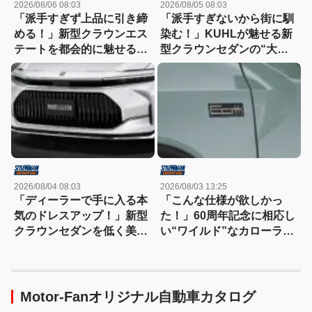
2026/08/06 08:03
2026/08/05 08:03
「派手すぎず上品に引き締
「派手すぎないから街に馴
める！」新型クラウンエス
染む！」KUHLが魅せる新
テートを都会的に魅せる、
型クラウンセダンの“大人
モデリスタのディーラーで
な”薄型フラップエアロ
買える流麗スタイル
2026/08/04 08:03
2026/08/03 13:25
「ディーラーで手に入る本
「こんな仕様が欲しかっ
気のドレスアップ！」新型
た！」60周年記念に相応し
クラウンセダンを低く美し
い“ワイルド”なカローラク
く魅せるモデリスタの流儀
ロスは366万3000円〜
Motor-Fanオリジナル自動車カタログ