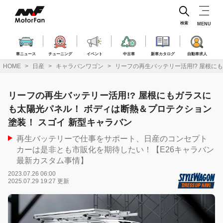
コ
ン
テ
検索
MENU
ン
ツ
へ
車ニュース
チューニング
イベント
中古車
新車カタログ
自動車求人
ス
HOME
日産
キャラバンワゴン
リーフの再生バッテリー活用!? 屋根に
キ
ッ
プ
リーフの再生バッテリー活用!? 屋根にもガラスに
も太陽光パネル！ ボディは断熱＆プロテクション
塗装！ スゴイ 新型キャラバン
再生バッテリーで仕事をサポート、日産のコンセプト
カーは是非とも市販化を期待したい！【E26キャラバン
最新カスタム事情】
2023.07.26 06:00
2025.07.29 19:27 更新