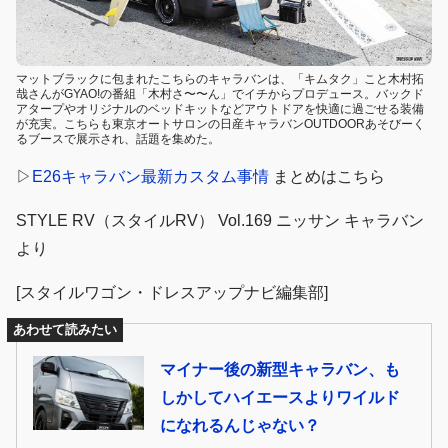
マットブラックに包まれたこちらのキャラバンは、「キムタク」こと木村拓
哉さんがGYAO!の番組「木村さ〜〜ん」でイチからプロデュース。バックド
アタープやオリジナルのベッドキットなどアウトドアを快適に過ごせる装備
が充実。こちらも東京オートサロンの日産キャラバンOUTDOORあそびーく
るブースで展示され、話題を集めた。
▷
E26キャラバン最新カスタム事情
まとめはこちら
STYLE RV（スタイルRV） Vol.169 ニッサン キャラバン
より
[スタイルワゴン・ドレスアップナビ編集部]
あわせて読みたい
マイナー後の新型キャラバン、も
しかしてハイエースよりワイルド
になれるんじゃない？