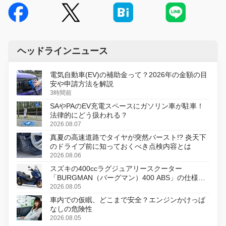
ヘッドラインニュース
電気自動車(EV)の補助金って？2026年の金額の目
安や申請方法を解説
3時間前
SAやPAのEV充電スペースにガソリン車が駐車！
法律的にどう扱われる？
2026.08.07
真夏の高速道路でタイヤが突然バースト!? 炎天下
のドライブ前に知っておくべき点検内容とは
2026.08.06
スズキの400ccラグジュアリースクーター
「BURGMAN（バーグマン）400 ABS」の仕様を
変更し、8月18日に発売
2026.08.05
車内での仮眠、どこまで安全？エンジンかけっぱ
なしの危険性
2026.08.05