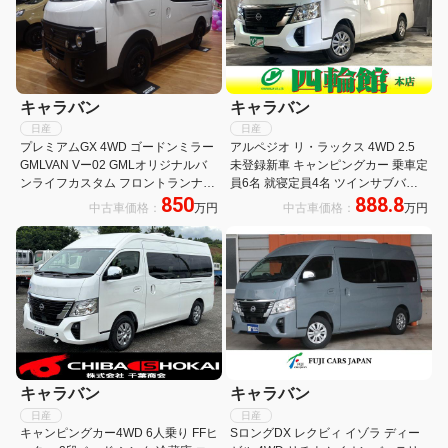
キャラバン
キャラバン
日産
日産
プレミアムGX 4WD ゴードンミラー
アルペジオ リ・ラックス 4WD 2.5
GMLVAN Vー02 GMLオリジナルバ
未登録新車 キャンピングカー 乗車定
ンライフカスタム フロントランナー
員6名 就寝定員4名 ツインサブバッ
850
888.8
ルーフキャリア GMLリアラダー ア
テリー 1500Wインバーター 100Vエ
中古車価格：
万円
中古車価格：
万円
ルパイン11型ナビ アラウンドビュー
アコン 2段ベッド 二口コンロ シンク
モニター デジタルインナーミラー
給排水タンク 電子レンジ 冷蔵庫 FF
ヒーター
キャラバン
キャラバン
日産
日産
キャンピングカー4WD 6人乗り FFヒ
SロングDX レクビィ イゾラ ディー