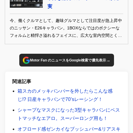
実
今、働くクルマとして、趣味グルマとして注目度が急上昇中
のニッサン・E26キャラバン。1BOXならではのボクシーな
フォルムと精悍さ溢れるフェイスに、広大な室内空間とくれ
ばカスタム映えが約束されたようなもの！ 見た目重視や車中
泊系、そしてお仕事系と、幅広いニーズにハマる最新のキャ
ラバンカスタムの数々をお届け！
→
Motor Fan のニュースをGoogle検索で優先表示
関連記事
箱スカのメッキバンパーを外したらこんな感
じ!? 日産キャラバンで70’sレーシング！
シャープなマスクになった3型キャラバンにベス
トマッチなエアロ。スーパーロング用も！
オフロード感ゼンカイなブッシュバー&リアスキ