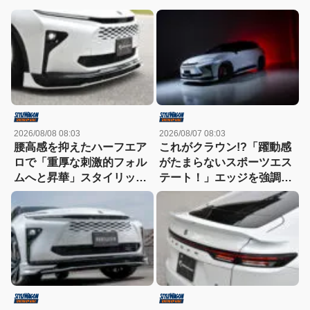
2026/08/08 08:03
2026/08/07 08:03
腰高感を抑えたハーフエア
これがクラウン!?「躍動感
ロで「重厚な刺激的フォル
がたまらないスポーツエス
ムへと昇華」スタイリッシ
テート！」エッジを強調し
ュなエステートを構築
たエアロに22インチホイー
ルで武装