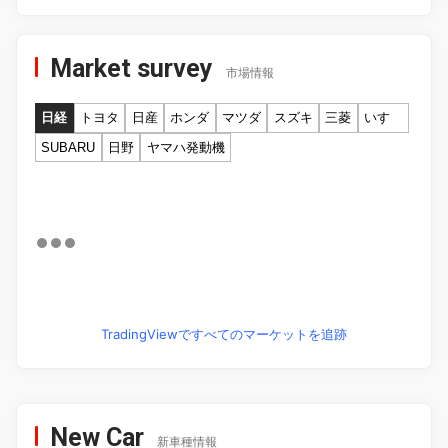
Market survey
市場情報
日経
トヨタ
日産
ホンダ
マツダ
スズキ
三菱
いすゞ
SUBARU
日野
ヤマハ発動機
TradingViewですべてのマーケットを追跡
New Car
新車種情報