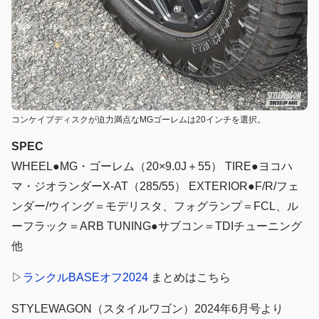
コンケイブディスクが迫力満点なMGゴーレムは20インチを選択。
SPEC
WHEEL●MG・ゴーレム（20×9.0J＋55） TIRE●ヨコハ
マ・ジオランダーX-AT（285/55） EXTERIOR●F/R/フェ
ンダー/ウイング＝モデリスタ、フォグランプ＝FCL、ル
ーフラック＝ARB TUNING●サブコン＝TDIチューニング
他
▷
ランクルBASEオフ2024
まとめはこちら
STYLEWAGON（スタイルワゴン）2024年6月号より