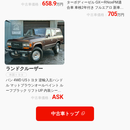
658.9
ターボディーゼル GXーRNoxPM適
中古車価格：
万円
合車 車検2年付き フルエアロ 新車並
705
行輸入車 ドバイ仕様 車庫保管車
中古車価格：
万円
ランドクルーザー
米国トヨタ
バン 4WD USトヨタ 逆輸入左ハンド
ル マットブラウンオールペイント ル
ーフブラック リフトUP 内装シート
ASK
ベージュブラウン2トーンオーダー
中古車価格：
メイド貼替 SSR16インチホイール
新品グッドリッチMTタイヤ オーダ
ーメイド畳
中古車トップ