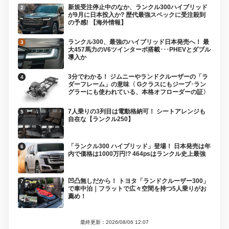
新規受注停止中のなか、ランクル300ハイブリッド
が9月に日本投入か? 歴代最強スペックに受注殺到
の予感! 【海外情報】
ランクル300、最強のハイブリッド日本発売へ！ 最
大457馬力のV6ツインターボ搭載･･･PHEVとダブル
導入か
3分でわかる！ ジムニーやランドクルーザーの「ラ
ダーフレーム」の意味〈 Gクラスにもジープ･ラン
グラーにも使われている、本格オフローダーの証〉
7人乗りの3列目は電動格納可！ シートアレンジも
自在な【ランクル250】
「ランクル300 ハイブリッド」登場！ 日本発売は年
内で価格は1000万円!? 464psはランクル史上最強
凹凸無しだから！ トヨタ「ランドクルーザー300」
で車中泊｜フラットで広々空間を持つ5人乗りがお
薦め！
最終更新：2026/08/06 12:07