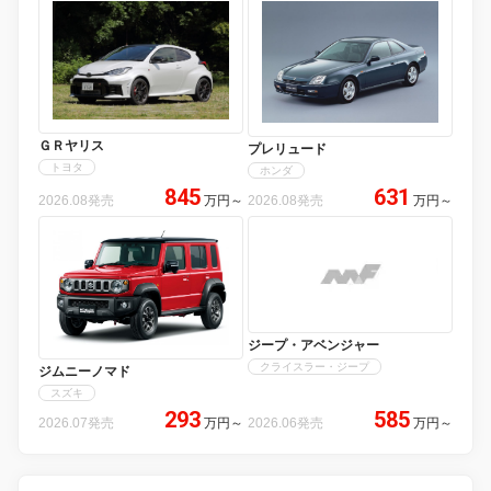
ＧＲヤリス
プレリュード
トヨタ
ホンダ
845
631
2026.08発売
万円
～
2026.08発売
万円
～
ジープ・アベンジャー
クライスラー・ジープ
ジムニーノマド
スズキ
293
585
2026.07発売
万円
～
2026.06発売
万円
～