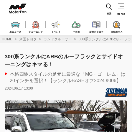
コ
ン
テ
検索
MENU
ン
ツ
へ
車ニュース
チューニング
イベント
中古車
新車カタログ
自動車求人
ス
HOME
米国トヨタ
ランドクルーザー
300系ランクルにARBのルーフ
キ
ッ
プ
300系ランクルにARBのルーフラックとサイドオ
ーニングはキマる！
本格四駆スタイルの足元に最適な「MG・ゴーレム」は
20インチを選択！【ランクルBASEオフ2024 #006】
2024.06.17 13:00