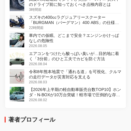
のドライブ前に知っておくべき点検内容とは
3時間前
スズキの400ccラグジュアリースクーター
「BURGMAN（バーグマン）400 ABS」の仕様を
変更し、8月18日に発売
22時間前
車内での仮眠、どこまで安全？エンジンかけっぱ
なしの危険性
2026.08.05
エアコンをつけたら酸っぱい臭いが…目的地に着
く「3分前」のひと工夫でカビを防ぐ方法
2026.08.04
令和8年熊本地震で「通れる道」を可視化、クルマ
の走行データが災害対応を支える
2026.08.03
【2026年上半期の軽自動車販売台数TOP10】ホン
ダ・N-BOXが10万台突破！軽市場で圧倒的な存在
感
2026.08.02
著者プロフィール