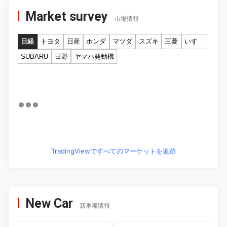
Market survey
市場情報
日経
トヨタ
日産
ホンダ
マツダ
スズキ
三菱
いすゞ
SUBARU
日野
ヤマハ発動機
TradingViewですべてのマーケットを追跡
New Car
新車種情報