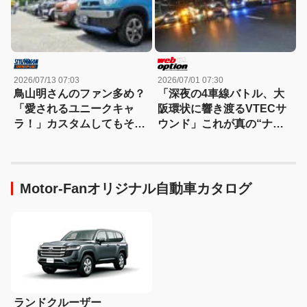
2026/07/13 07:03
2026/07/01 07:30
鳥山明さんのファン多め？
「深夜の4車線バトル、大
「愛されるユニークキャ
阪環状に響き渡るVTECサ
ラ！」カスタムしてもその
ウンド」これが真の“ナニ
愛嬌は変わらないハスラ
ワトモアレ”だ！
ー！
Motor-Fanオリジナル自動車カタログ
ランドクルーザー