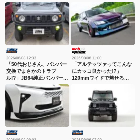
2026/08/08 12:33
2026/08/08 11:00
「50代おじさん、バンパー
「アルテッツァってこんな
交換でまさかのトラブ
にカッコ良かった!?」
ル!?」JB64純正バンパー流
120mmワイドで魅せる新
用に挑戦したら、センサー
世代ドリフトスタイル！
エラーも体験（涙）
2026/08/08 08:03
2026/08/08 07:03