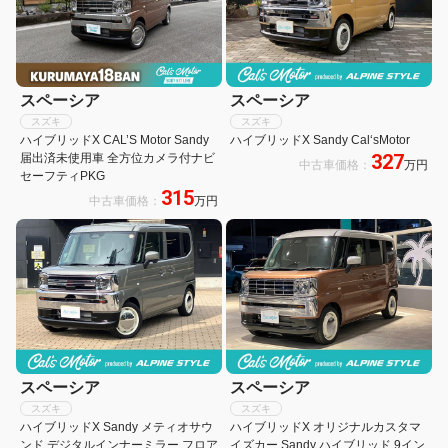
スペーシア
スペーシア
スズキ
スズキ
ハイブリッドX CAL’S Motor Sandy
ハイブリッドX Sandy Cal‘sMotor
327
届出済未使用車 全方位カメラ付ナビ
中古車価格：
万円
セーフティPKG
315
中古車価格：
万円
スペーシア
スペーシア
スズキ
スズキ
ハイブリッドX Sandy メティオサウ
ハイブリッドX オリジナルカスタマ
ンド デジタルインナーミラー フロア
イズカー Sandy ハイブリッド 9イン