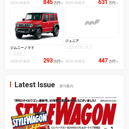
845
631
2026.08発売
万円
～
2026.08発売
万円
～
ジュニア
アルファロメオ
ジムニーノマド
スズキ
293
447
2026.07発売
万円
～
2026.06発売
万円
～
Latest Issue
新刊案内