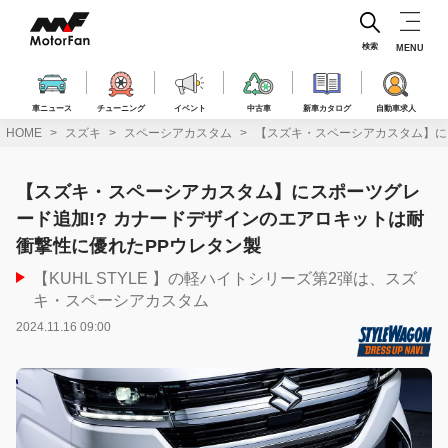
コ
ン
テ
検索
MENU
ン
ツ
へ
車ニュース
チューニング
イベント
中古車
新車カタログ
自動車求人
ス
HOME
スズキ
スペーシアカスタム
【スズキ・スペーシアカスタム】に
キ
ッ
プ
【スズキ・スペーシアカスタム】にスポーツグレ
ード追加!? カナードデザインのエアロキットは耐
衝撃性に優れたPPウレタン製
【KUHL STYLE 】の軽ハイトシリーズ第2弾は、スズ
キ・スペーシアカスタム
2024.11.16 09:00