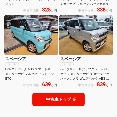
マット
チカーナビ フルセグ バックカメラ
328
338
シートヒーター LEDヘッドライト
中古車価格：
万円
中古車価格：
万円
スペーシア
スペーシア
スズキ
スズキ
G Wエアバック ABS スマートキー
ハイブリッドX アップグレードパッ
メモリーナビ フルセグ ビルトイン
ケージ メモリーナビ BTオーディオ
ETC
バックカメラ Wエアバック ABS ス
639
839
マートキー D席シートヒーター ビル
中古車価格：
万円
中古車価格：
万円
トインETC
中古車トップ