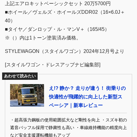
上記エアロキットベーシックセット 20万5700円
■ホイール／ヴェルズ・ホイールズDDR02（16×6.0J＋
40）
■タイヤ／ダンロップ・ル・マンV＋（165/45）
※（）内は1トーン塗装済み価格。
STYLEWAGON（スタイルワゴン）2024年12月号より
[スタイルワゴン・ドレスアップナビ編集部]
あわせて読みたい
え!? 静か？ 走りが違う！ 街乗りの
快適性が飛躍的に向上した新型ス
ペーシア｜新車レビュー
・超高張力鋼板の使用範囲拡大など剛性を向上 ・スズキ初の
遮音バッフル採用で静粛性も高い ・車線維持機能の精度向上
など安全支援運転機能もアップ