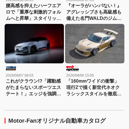
腰高感を抑えたハーフエア
『オーラがハンパない！』
ロで「重厚な刺激的フォル
アグレッシブさも高級感も
ムへと昇華」スタイリッシ
備えた名門WALDのジムニ
ュなエステートを構築
ーノマド用ボディキット
2026/08/07 08:03
2026/08/06 15:00
これがクラウン!?「躍動感
「160mmワイドの衝撃」
がたまらないスポーツエス
現行Zで描く新世代ネオク
テート！」エッジを強調し
ラシックスタイルを徹底解
たエアロに22インチホイー
剖！
ルで武装
Motor-Fanオリジナル自動車カタログ