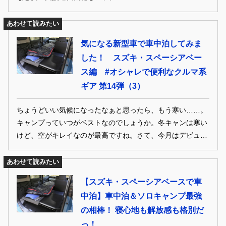
あわせて読みたい
気になる新型車で車中泊してみま
した！ スズキ・スペーシアベー
ス編 #オシャレで便利なクルマ系
ギア 第14弾（3）
ちょうどいい気候になったなぁと思ったら、もう寒い……。
キャンプっていつがベストなのでしょうか。冬キャンは寒い
けど、空がキレイなのが最高ですね。さて、今月はデビュー
間もない新型車で車中泊をしてみました。フラットにすれば
サイズ的には寝られるけど、実際に寝てみないと快眠できる
あわせて読みたい
か分からないですよね。なので、人柱になってみました。こ
【スズキ・スペーシアベースで車
れから車中泊も考えてクルマを買うという人はぜひ参考に！
中泊】車中泊＆ソロキャンプ最強
の相棒！ 寝心地も解放感も格別だ
っ！