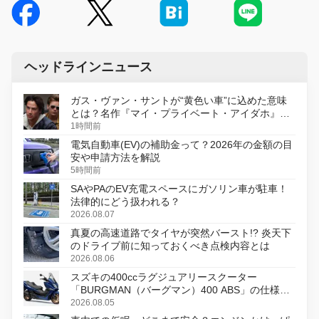
ヘッドラインニュース
ガス・ヴァン・サントが“黄色い車”に込めた意味
とは？名作『マイ・プライベート・アイダホ』が
初のデジタルリマスター版で復活
1時間前
電気自動車(EV)の補助金って？2026年の金額の目
安や申請方法を解説
5時間前
SAやPAのEV充電スペースにガソリン車が駐車！
法律的にどう扱われる？
2026.08.07
真夏の高速道路でタイヤが突然バースト!? 炎天下
のドライブ前に知っておくべき点検内容とは
2026.08.06
スズキの400ccラグジュアリースクーター
「BURGMAN（バーグマン）400 ABS」の仕様を
変更し、8月18日に発売
2026.08.05