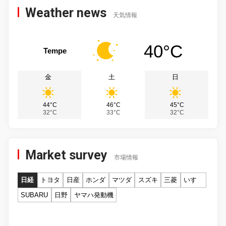
Weather news
天気情報
40°C
Tempe
金
土
日
44°C
46°C
45°C
32°C
33°C
32°C
Market survey
市場情報
日経
トヨタ
日産
ホンダ
マツダ
スズキ
三菱
いすゞ
SUBARU
日野
ヤマハ発動機