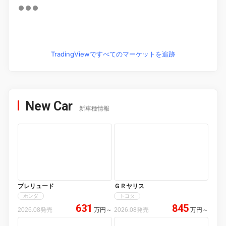
TradingViewですべてのマーケットを追跡
New Car
新車種情報
プレリュード
ＧＲヤリス
ホンダ
トヨタ
631
845
2026.08発売
万円
～
2026.08発売
万円
～