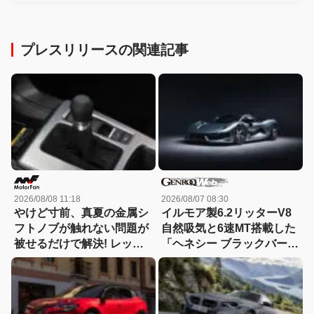
プレスリリースの関連記事
2026/08/08 11:18
2026/08/07 08:30
やけど寸前、真夏の金属シ
イルモア製6.2リッターV8
フトノブが触れない問題が
自然吸気と6速MT搭載した
被せるだけで解決! レッツ
「ヘネシー ブラックバー
ォのシリコンカバーが夏も
ド」がデビュー【動画】
冬も快適すぎる! 【CAR
MONO図鑑】