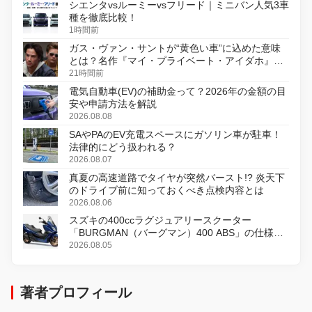
シエンタvsルーミーvsフリード｜ミニバン人気3車
種を徹底比較！
1時間前
ガス・ヴァン・サントが“黄色い車”に込めた意味
とは？名作『マイ・プライベート・アイダホ』が
初のデジタルリマスター版で復活
21時間前
電気自動車(EV)の補助金って？2026年の金額の目
安や申請方法を解説
2026.08.08
SAやPAのEV充電スペースにガソリン車が駐車！
法律的にどう扱われる？
2026.08.07
真夏の高速道路でタイヤが突然バースト!? 炎天下
のドライブ前に知っておくべき点検内容とは
2026.08.06
スズキの400ccラグジュアリースクーター
「BURGMAN（バーグマン）400 ABS」の仕様を
変更し、8月18日に発売
2026.08.05
著者プロフィール