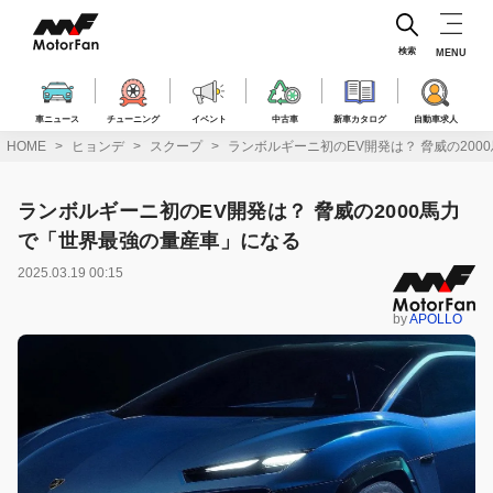
コ
ン
テ
検索
MENU
ン
ツ
へ
車ニュース
チューニング
イベント
中古車
新車カタログ
自動車求人
ス
HOME
ヒョンデ
スクープ
ランボルギーニ初のEV開発は？ 脅威の20
キ
ッ
プ
ランボルギーニ初のEV開発は？ 脅威の2000馬力
で「世界最強の量産車」になる
2025.03.19 00:15
by
APOLLO