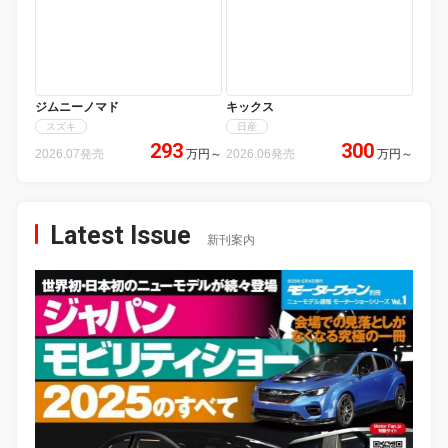
ジムニーノマド
キックス
スズキ
日産
293
300
2026.07発売
万円
～
2026.06発売
万円
～
Latest Issue
新刊案内