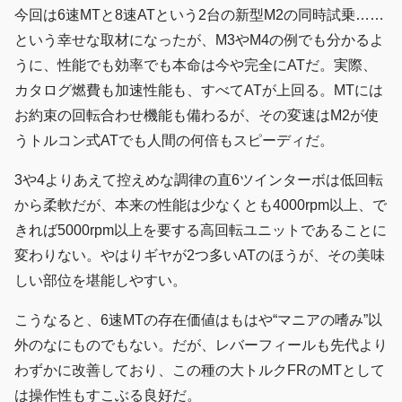
今回は6速MTと8速ATという2台の新型M2の同時試乗……
という幸せな取材になったが、M3やM4の例でも分かるよ
うに、性能でも効率でも本命は今や完全にATだ。実際、
カタログ燃費も加速性能も、すべてATが上回る。MTには
お約束の回転合わせ機能も備わるが、その変速はM2が使
うトルコン式ATでも人間の何倍もスピーディだ。
3や4よりあえて控えめな調律の直6ツインターボは低回転
から柔軟だが、本来の性能は少なくとも4000rpm以上、で
きれば5000rpm以上を要する高回転ユニットであることに
変わりない。やはりギヤが2つ多いATのほうが、その美味
しい部位を堪能しやすい。
こうなると、6速MTの存在価値はもはや“マニアの嗜み”以
外のなにものでもない。だが、レバーフィールも先代より
わずかに改善しており、この種の大トルクFRのMTとして
は操作性もすこぶる良好だ。