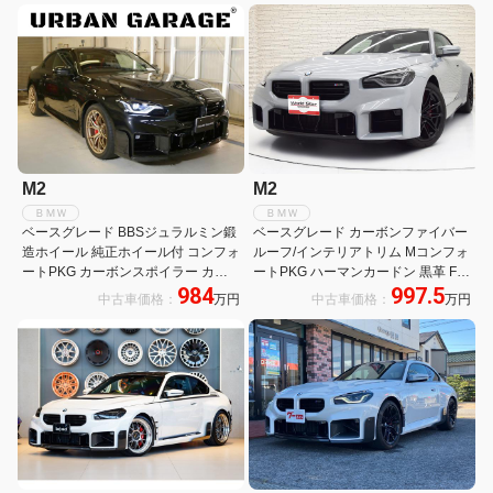
ト ヘッドアップD FシートH
M2
M2
ＢＭＷ
ＢＭＷ
ベースグレード BBSジュラルミン鍛
ベースグレード カーボンファイバー
造ホイール 純正ホイール付 コンフォ
ルーフ/インテリアトリム Mコンフォ
ートPKG カーボンスポイラー カー
ートPKG ハーマンカードン 黒革 Fシ
984
997.5
ボンドルフィンアンテナ
ートH アダプティブLEDヘッドライ
中古車価格：
万円
中古車価格：
万円
ト F19R20inAW メモリー付パワー
シート コンフォートアクセス