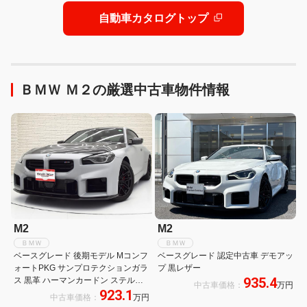
自動車カタログトップ
ＢＭＷ Ｍ２の厳選中古車物件情報
M2
M2
ＢＭＷ
ＢＭＷ
ベースグレード 後期モデル Mコンフ
ベースグレード 認定中古車 デモアッ
ォートPKG サンプロテクションガラ
プ 黒レザー
935.4
ス 黒革 ハーマンカードン ステルス
中古車価格：
万円
923.1
フィルム F19R20inAW ステアリン
中古車価格：
万円
グH ドライビング/パーキングアシス