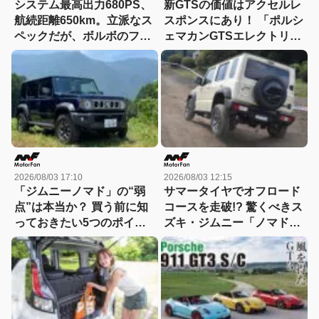
システム最高出力680PS、
新GTSの価値はアクセルレ
航続距離650km。立派なス
スポンスにあり！ 「ポルシ
ペックだが、ボルボのフラ
ェマカンGTSエレクトリッ
ッグシップSUVの本当の魅
ク」に試乗
力は数字以外にあった！
【ボルボEX90試乗】
2026/08/03 17:10
2026/08/03 12:15
「ジムニーノマド」の“弱
サマータイヤでオフロード
点”は本当か？ 買う前に知
コースを走破!? 驚くべきス
っておきたい5つのポイン
ズキ・ジムニー「ノマド」
ト！小回り、燃費、101馬
の走破性！1型→2型への進
力、5速MTを徹底チェック
化にも注目!!