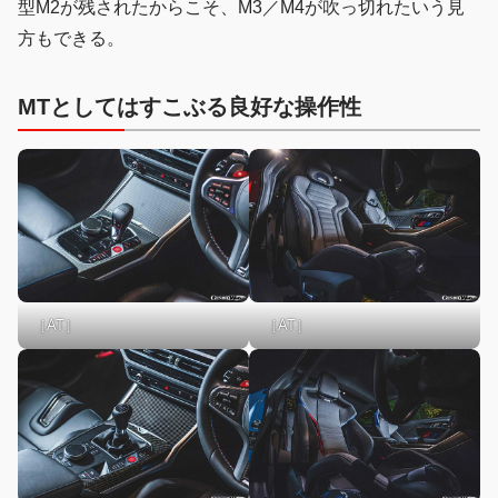
型M2が残されたからこそ、M3／M4が吹っ切れたいう見
方もできる。
MTとしてはすこぶる良好な操作性
［AT］
［AT］