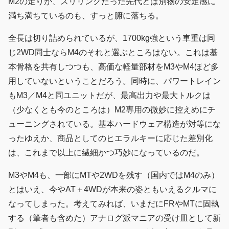
M2の走りが、スリリングだった先代とは別物の安定感に
満ち満ちているのも、すっと腑に落ちる。
全長は切り詰められているが、1700kg強という車重は同
じ2WD同士ならM4のそれと選ぶところはない。これは基
本骨格を共有しつつも、高価な軽量部材をM3やM4ほど多
用していないということだろう。同時に、パワートレイン
もM3／M4と同ユニットだが、最高出力や最大トルクは
（少なくとも今のところは）M2専用の微妙に控えめにチ
ューニングされている。基本ハードウェア構造が対等にな
ったゆえか、商品としてのヒエラルキーに応じた差別化
は、これまで以上に繊細かつ巧妙になっているのだ。
M3やM4も、一部にMTや2WDを残す（国内ではM4のみ）
とはいえ、今やAT＋4WDが本来の姿ともいえるクルマに
なってしまった。考えてみれば、いまだにFRやMTに固執
する（筆者も含めた）アナログ派マニアの受け皿として新