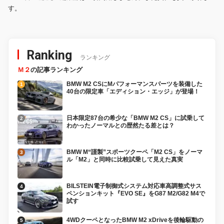
す。
Ranking
ランキング
Ｍ２
の記事ランキング
BMW M2 CSにMパフォーマンスパーツを装備した
40台の限定車「エディション・エッジ」が登場！
日本限定87台の希少な「BMW M2 CS」に試乗して
わかったノーマルとの歴然たる差とは？
BMW M“謹製”スポーツクーペ「M2 CS」をノーマ
ル「M2」と同時に比較試乗して見えた真実
BILSTEIN電子制御式システム対応車高調整式サス
ペンションキット『EVO SE』をG87 M2/G82 M4で
試す
4WDクーペとなったBMW M2 xDriveを後輪駆動の