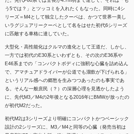
た。先代F80系では全長が4.7m弱まで達して、それは「も
う5では？」とツッコミを入れたくもなった。同時に4シ
リーズ＝M4として独立したクーペは、かつて世界一美し
いラグジュアリークーペとして名をはせた初代6シリーズ
に匹敵する車格に達していた。
大型化・高性能化はクルマの進化として王道だ、しかし、
一方では初代のE30系といわずとも、その次のE36系や
E46系までの「コンパクトボディに強靭な心臓を詰め込ん
で、アマチュアドライバーが公道でも溜飲が下げられる」
というリアル感への郷愁を生みつつあったのも事実であ
る。そんな一般庶民（？）の深層心理を見透かしたよう
に、先代M3／M4の2年後となる2016年にBMWが放ったの
が初代M2だった。
初代M2は3シリーズより明確にコンパクトかつベーシック
設計の2シリーズに、M3／M4と同等の心臓（発売当初は