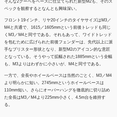
そんな2クーペをベースに仕立てられた新型M2も、そのス
ペックを観察するとなんとも興味深い。
フロント19インチ、リヤ20インチのタイヤサイズはM3／
M4と共通で、1615／1605mmという前後トレッドも同じ
くM3／M4と同寸である。それもあって、ワイドトレッド
を包むために広げられた前後フェンダーは、先代以上に派
手なブリスター形状となり、新型M2のアイコン的な意匠
となっている。そうやって拡幅された1885mmという全幅
も、M3よりはわずかに小さいが、M4と同寸である。
一方で、全長やホイールベースは当然のごとく、M3／M4
より明らかに短い。2745mmというホイールベースは
110mm短い。さらにオーバーハングを徹底的に切り詰め
た全長はM3／M4より225mm小さく、4.5m台を維持す
る。