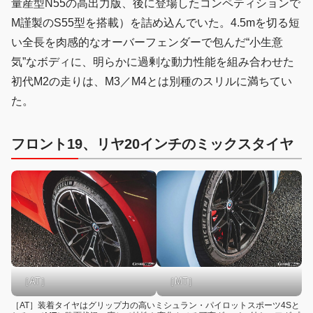
量産型N55の高出力版、後に登場したコンペティションで
M謹製のS55型を搭載）を詰め込んでいた。4.5mを切る短
い全長を肉感的なオーバーフェンダーで包んだ“小生意
気”なボディに、明らかに過剰な動力性能を組み合わせた
初代M2の走りは、M3／M4とは別種のスリルに満ちてい
た。
フロント19、リヤ20インチのミックスタイヤ
［MT］
［AT］
［AT］装着タイヤはグリップ力の高いミシュラン・パイロットスポーツ4Sと