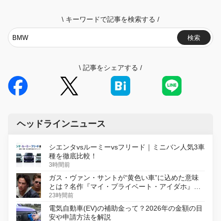
\
キーワードで記事を検索する
/
検索
\
記事をシェアする
/
ヘッドラインニュース
シエンタvsルーミーvsフリード｜ミニバン人気3車
種を徹底比較！
3時間前
ガス・ヴァン・サントが“黄色い車”に込めた意味
とは？名作『マイ・プライベート・アイダホ』が
初のデジタルリマスター版で復活
23時間前
電気自動車(EV)の補助金って？2026年の金額の目
安や申請方法を解説