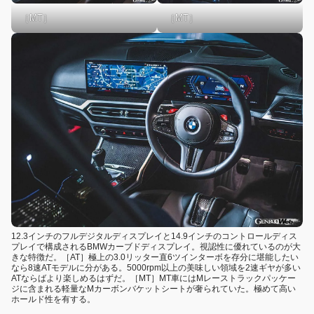
［MT］
［MT］
12.3インチのフルデジタルディスプレイと14.9インチのコントロールディス
プレイで構成されるBMWカーブドディスプレイ。視認性に優れているのが大
きな特徴だ。［AT］極上の3.0リッター直6ツインターボを存分に堪能したい
なら8速ATモデルに分がある。5000rpm以上の美味しい領域を2速ギヤが多い
ATならばより楽しめるはずだ。［MT］MT車にはMレーストラックパッケー
ジに含まれる軽量なMカーボンバケットシートが奢られていた。極めて高い
ホールド性を有する。