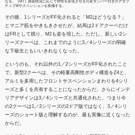
なる。［MT］路面状況に応じて特性を変化させる可変ダンパー付きのアダプ
ティブMサスペンションを装備する。
その後、1シリーズがFF化されると「M2はどうなる？」
とマニア筋をやきもきさせたが、結局は2ドアクーペだけ
はFRとして残り、M2も姿を現した。ただし、新しい2シ
リーズクーペは、これまでのように3／4シリーズの明確
な下級生ともいいきれなくなった。
というのも、それ以外の1／2シリーズがFF化されたこと
で、新型2クーペは、その軽量高剛性ボディ構造をZ4と、
アルミを多用したフロントサスペンションまわりを4シリ
ーズと多くを共有することになったからだ。さらにインテ
リアデザインは3／4シリーズと共通化された。つまり今
の2クーペは1／2シリーズの2ドア版ではなく、3／4シリ
ーズのショート版と理解するのが、最も実像に近くなった
からだ。