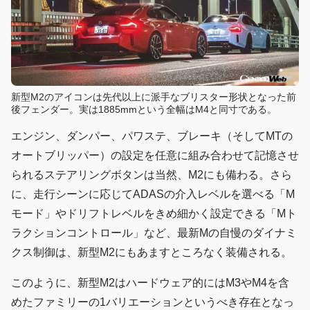
新型M2のアイコンは先代以上に派手なブリスター形状となった前
後フェンダー。実は1885mmという全幅はM4と同寸である。
エンジン、ダンパー、パワステ、ブレーキ（そしてMTの
オートブリッパー）の設定を任意に組み合わせて記憶させ
られるステアリングボタンは当然、M2にも備わる。さら
に、走行シーンに応じてADASの介入レベルを選べる「M
モード」やドリフトレベルをきめ細かく設定できる「Mト
ラクションコントロール」など、最新Mの自慢のダイナミ
クス制御は、新型M2にもあますところなく装備される。
このように、新型M2はハードウェア的にはM3やM4を含
めたファミリーの1バリエーションというべき存在となっ