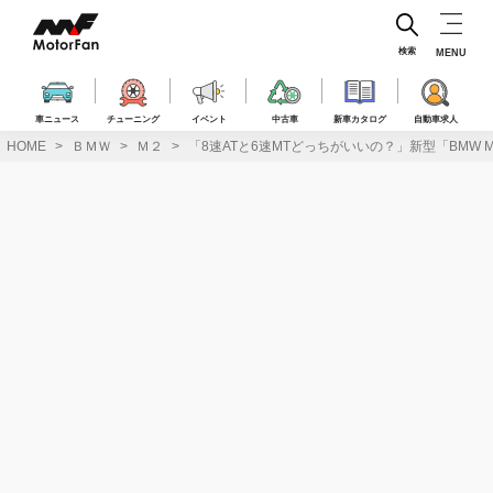
コ
ン
テ
検索
MENU
ン
ツ
へ
車ニュース
チューニング
イベント
中古車
新車カタログ
自動車求人
ス
HOME
ＢＭＷ
Ｍ２
「8速ATと6速MTどっちがいいの？」新型「BMW
キ
ッ
プ