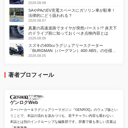
2026.08.08
SAやPAのEV充電スペースにガソリン車が駐車！
法律的にどう扱われる？
2026.08.07
真夏の高速道路でタイヤが突然バースト!? 炎天下
のドライブ前に知っておくべき点検内容とは
2026.08.06
スズキの400ccラグジュアリースクーター
「BURGMAN（バーグマン）400 ABS」の仕様を
変更し、8月18日に発売
2026.08.05
著者プロフィール
ゲンロクWeb
スーパーカー＆ラグジュアリーマガジン『GENROQ』のウェブ版とい
うことで、本誌の流れを汲みつつも、若干チャラい内容も厭わない、
本誌とは別のインクルーシブな編集部です。辞書で最も美しい言葉は
「有象無象」。