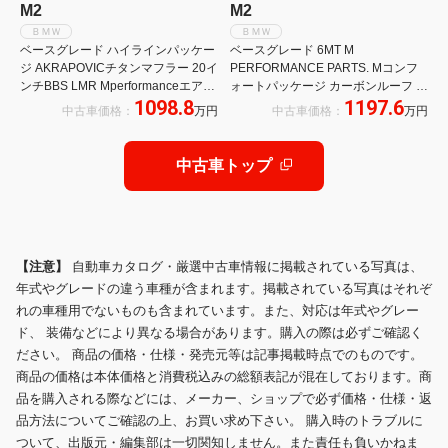
M2
M2
ＢＭＷ
ＢＭＷ
ベースグレード ハイラインパッケー
ベースグレード 6MT M
ジ AKRAPOVICチタンマフラー 20イ
PERFORMANCE PARTS. Mコンフ
ンチBBS LMR Mperformanceエアロ
ォートパッケージ カーボンルーフ カ
1098.8
1197.6
(F/S/R) Mパフォスポーツサス
ーボンウイング カーボンインテリア
中古車価格：
万円
中古車価格：
万円
GruppeMカーボンラムエアシステム
Mマフラー ドライブレコーダー
イエローデイタイムライト
HarmanKardOn
中古車トップ
【注意】
自動車カタログ・厳選中古車情報に掲載されている写真は、
年式やグレードの違う車種が含まれます。掲載されている写真はそれぞ
れの車種用でないものも含まれています。また、対応は年式やグレー
ド、 装備などにより異なる場合があります。購入の際は必ずご確認く
ださい。 商品の価格・仕様・発売元等は記事掲載時点でのものです。
商品の価格は本体価格と消費税込みの総額表記が混在しております。商
品を購入される際などには、メーカー、ショップで必ず価格・仕様・返
品方法についてご確認の上、お買い求め下さい。 購入時のトラブルに
ついて、出版元・編集部は一切関知しません。また責任も負いかねま