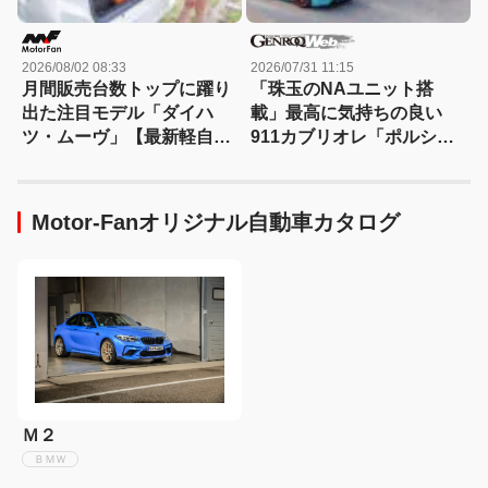
2026/08/02 08:33
2026/07/31 11:15
月間販売台数トップに躍り
「珠玉のNAユニット搭
出た注目モデル「ダイハ
載」最高に気持ちの良い
ツ・ムーヴ」【最新軽自動
911カブリオレ「ポルシェ
車 車種別解説 DAIHATSU
911 GT3 S/C」を試乗
MOVE】
Motor-Fanオリジナル自動車カタログ
Ｍ２
ＢＭＷ