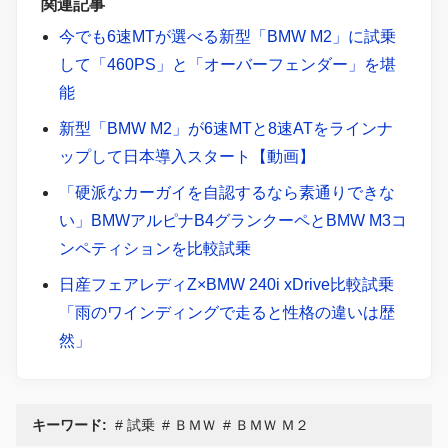
関連記事
今でも6速MTが選べる新型「BMW M2」に試乗
して「460PS」と「オーバーフェンダー」を堪
能
新型「BMW M2」が6速MTと8速ATをラインナ
ップして日本導入スタート【動画】
「硬派なカーガイを自認するなら素通りできな
い」BMWアルピナB4グランクーペとBMW M3コ
ンペティションを比較試乗
日産フェアレディZ×BMW 240i xDrive比較試乗
「雨のワインディングで走ると性格の違いは歴
然」
キーワード:
試乗
ＢＭＷ
ＢＭＷ Ｍ２