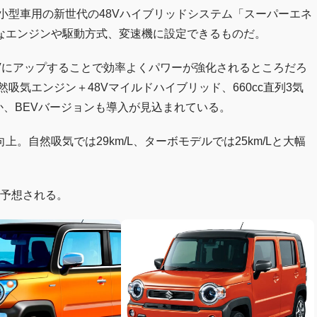
た小型車用の新世代の48Vハイブリッドシステム「スーパーエネ
なエンジンや駆動方式、変速機に設定できるものだ。
8Vにアップすることで効率よくパワーが強化されるところだろ
然吸気エンジン＋48Vマイルドハイブリッド、660cc直列3気
か、BEVバージョンも導入が見込まれている。
自然吸気では29km/L、ターボモデルでは25km/Lと大幅
と予想される。