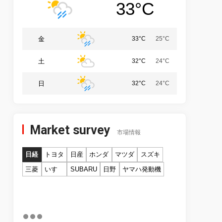
33°C
金
33°C
25°C
土
32°C
24°C
日
32°C
24°C
Market survey
市場情報
日経
トヨタ
日産
ホンダ
マツダ
スズキ
三菱
いすゞ
SUBARU
日野
ヤマハ発動機