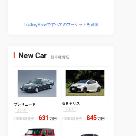
TradingViewですべてのマーケットを追跡
New Car
新車種情報
ＧＲヤリス
プレリュード
トヨタ
ホンダ
631
845
2026.08発売
万円
～
2026.08発売
万円
～