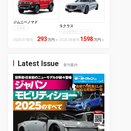
ジムニーノマド
Ｓクラス
スズキ
メルセデス・ベンツ
293
1598
2026.07発売
万円
～
2026.06発売
万円
～
Latest Issue
新刊案内