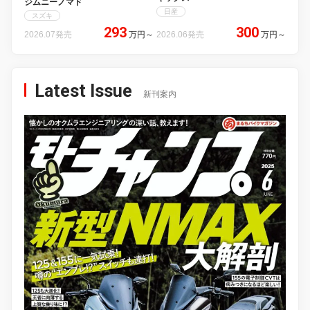
ジムニーノマド
日産
スズキ
293
300
2026.07発売
万円
～
2026.06発売
万円
～
Latest Issue
新刊案内