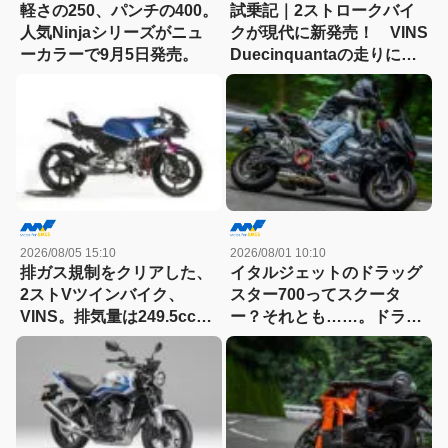
軽さの250、パンチの400。
試乗記｜2ストロークバイ
人気Ninjaシリーズがニュ
クが現代に新発売！ VINS
ーカラーで9月5日発売。
Duecinquantaの走りに大
感動
2026/08/05 15:10
2026/08/01 10:10
排ガス規制をクリアした、
イタルジェットのドラッグ
2ストVツインバイク、
スター700ってスクータ
VINS。排気量は249.5cc、
ー？それとも……。ドラッ
83HPを絞り出す。そのエ
グスター700ツイン・リミ
ンジンの技術とは
テッドエディション試乗記