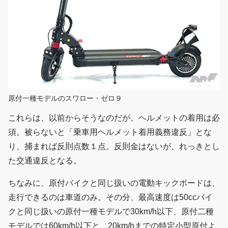
原付一種モデルのスワロー・ゼロ９
これらは、以前からそうなのだが、ヘルメットの着用は必
須。被らないと「乗車用ヘルメット着用義務違反」とな
り、捕まれば反則点数１点。反則金はないが、れっきとし
た交通違反となる。
ちなみに、原付バイクと同じ扱いの電動キックボードは、
走行できるのは車道のみ。その分、最高速度は50ccバイ
クと同じ扱いの原付一種モデルで30km/h以下、原付二種
モデルでは60km/h以下と、20km/hまでの特定小型原付よ