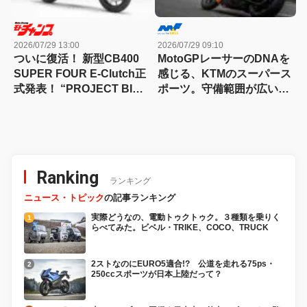
2026/07/29 13:00
2026/07/29 09:10
ついに復活！ 新型CB400
MotoGPレーサーのDNAを
SUPER FOUR E-Clutch正
感じる、KTMのスーパース
式発表！ “PROJECT BIG-
ポーツ。守備範囲が広い史
1″の伝説が帰ってきた
上最高のパラレルツイン
「KTM 990RC R 試乗記」
Ranking
ランキング
ニュース・トピック
の記事ランキング
実際どうなの、電動トゥクトゥク。３種類を乗りく
らべてみた。ビベル・TRIKE、COCO、TRUCK
2ストなのにEURO5適合!? 公道を走れる75ps・
250ccスポーツが日本上陸だって？