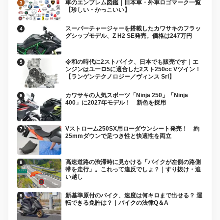
車のエンブレム図鑑｜日本車・外車ロゴマーク一覧
【珍しい・かっこいい】
スーパーチャージャーを搭載したカワサキのフラッ
グシップモデル、Z H2 SE発売。価格は247万円
令和の時代に2ストバイク、日本でも販売です｜エ
ンジンはユーロ5に適合した2スト250cc Vツイン！
【ランゲンテクノロジー／ヴィンス Srl】
カワサキの人気スポーツ「Ninja 250」「Ninja
400」に2027年モデル！ 新色を採用
Vストローム250SX用ローダウンシート発売！ 約
25mmダウンで足つき性と快適性を両立
高速道路の渋滞時に見かける「バイクが左側の路側
帯を走行」。これって違反でしょ？｜すり抜け・追
い越し
新基準原付のバイク、速度は何キロまで出せる？ 運
転できる免許は？｜バイクの法律Q＆A