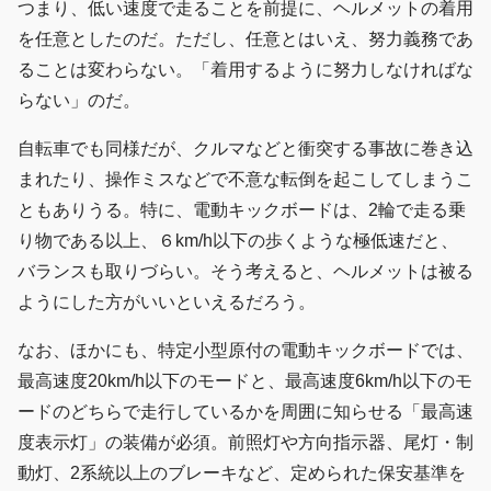
つまり、低い速度で走ることを前提に、ヘルメットの着用
を任意としたのだ。ただし、任意とはいえ、努力義務であ
ることは変わらない。「着用するように努力しなければな
らない」のだ。
自転車でも同様だが、クルマなどと衝突する事故に巻き込
まれたり、操作ミスなどで不意な転倒を起こしてしまうこ
ともありうる。特に、電動キックボードは、2輪で走る乗
り物である以上、６km/h以下の歩くような極低速だと、
バランスも取りづらい。そう考えると、ヘルメットは被る
ようにした方がいいといえるだろう。
なお、ほかにも、特定小型原付の電動キックボードでは、
最高速度20km/h以下のモードと、最高速度6km/h以下のモ
ードのどちらで走行しているかを周囲に知らせる「最高速
度表示灯」の装備が必須。前照灯や方向指示器、尾灯・制
動灯、2系統以上のブレーキなど、定められた保安基準を