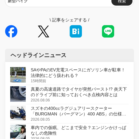
検索
\
記事をシェアする
/
ヘッドラインニュース
SAやPAのEV充電スペースにガソリン車が駐車！
法律的にどう扱われる？
15時間前
真夏の高速道路でタイヤが突然バースト!? 炎天下
のドライブ前に知っておくべき点検内容とは
2026.08.06
スズキの400ccラグジュアリースクーター
「BURGMAN（バーグマン）400 ABS」の仕様を
変更し、8月18日に発売
2026.08.05
車内での仮眠、どこまで安全？エンジンかけっぱ
なしの危険性
2026.08.05