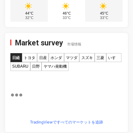
44°C
46°C
45°C
32°C
33°C
33°C
Market survey
市場情報
日経
トヨタ
日産
ホンダ
マツダ
スズキ
三菱
いすゞ
SUBARU
日野
ヤマハ発動機
TradingViewですべてのマーケットを追跡