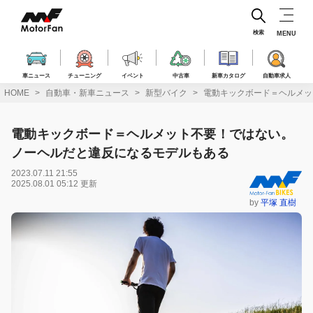
コ
ン
テ
検索
MENU
ン
ツ
へ
車ニュース
チューニング
イベント
中古車
新車カタログ
自動車求人
ス
HOME
自動車・新車ニュース
新型バイク
電動キックボード＝ヘルメッ
キ
ッ
プ
電動キックボード＝ヘルメット不要！ではない。
ノーヘルだと違反になるモデルもある
2023.07.11 21:55
2025.08.01 05:12 更新
by
平塚 直樹