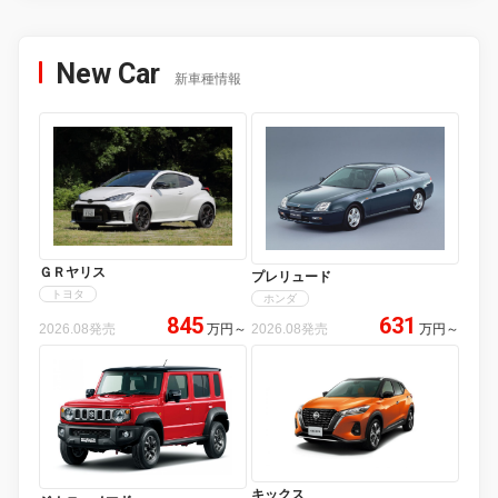
New Car
新車種情報
ＧＲヤリス
プレリュード
トヨタ
ホンダ
845
631
2026.08発売
万円
～
2026.08発売
万円
～
キックス