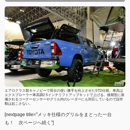
エアロクラス製キャノピーで荷台の使い勝手を向上させたSTD仕様。車高は
エクスプローラー車高調2.5インチリフトアップキットで上げる。後期型に装
備されるコーナーセンサーやグリル内のレーダーにも対応しているので誤作
動は起こさない。
[nextpage title=”メッキ仕様のグリルをまとった一台
も！ 次ページへ続く”]