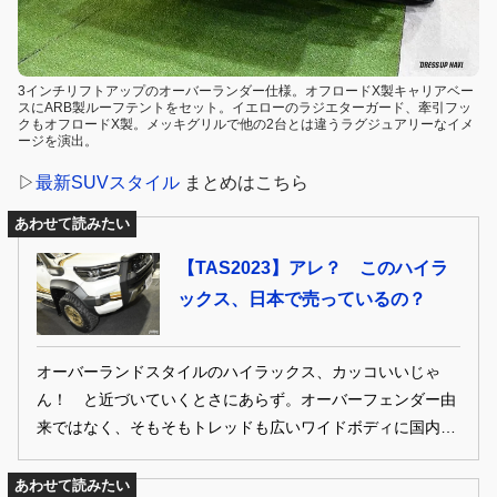
3インチリフトアップのオーバーランダー仕様。オフロードX製キャリアベー
スにARB製ルーフテントをセット。イエローのラジエターガード、牽引フッ
クもオフロードX製。メッキグリルで他の2台とは違うラグジュアリーなイメ
ージを演出。
▷
最新SUVスタイル
まとめはこちら
あわせて読みたい
【TAS2023】アレ？ このハイラ
ックス、日本で売っているの？
オーバーランドスタイルのハイラックス、カッコいいじゃ
ん！ と近づいていくとさにあらず。オーバーフェンダー由
来ではなく、そもそもトレッドも広いワイドボディに国内仕
様のハイラックス・ベースではないことに気づくかもしれな
い。このクルマはオーストラリアで販売されているワイドト
あわせて読みたい