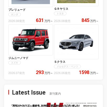
ＧＲヤリス
プレリュード
トヨタ
ホンダ
631
845
2026.08発売
万円
～
2026.08発売
万円
～
ジムニーノマド
Ｓクラス
スズキ
メルセデス・ベンツ
293
1598
2026.07発売
万円
～
2026.06発売
万円
～
Latest Issue
新刊案内