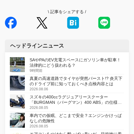
\
記事をシェアする
/
ヘッドラインニュース
SAやPAのEV充電スペースにガソリン車が駐車！
法律的にどう扱われる？
9時間前
真夏の高速道路でタイヤが突然バースト!? 炎天下
のドライブ前に知っておくべき点検内容とは
2026.08.06
スズキの400ccラグジュアリースクーター
「BURGMAN（バーグマン）400 ABS」の仕様を
変更し、8月18日に発売
2026.08.05
車内での仮眠、どこまで安全？エンジンかけっぱ
なしの危険性
2026.08.05
エアコンをつけたら酸っぱい臭いが…目的地に着