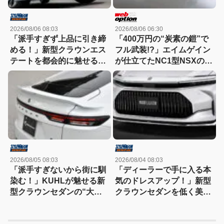
2026/08/06 08:03
2026/08/06 06:30
「派手すぎず上品に引き締
「400万円の“炭素の鎧”で
める！」新型クラウンエス
フル武装!?」エイムゲイン
テートを都会的に魅せる、
が仕立てたNC1型NSXの本
モデリスタのディーラーで
気
買える流麗スタイル
2026/08/05 08:03
2026/08/04 08:03
「派手すぎないから街に馴
「ディーラーで手に入る本
染む！」KUHLが魅せる新
気のドレスアップ！」新型
型クラウンセダンの“大人
クラウンセダンを低く美し
な”薄型フラップエアロ
く魅せるモデリスタの流儀