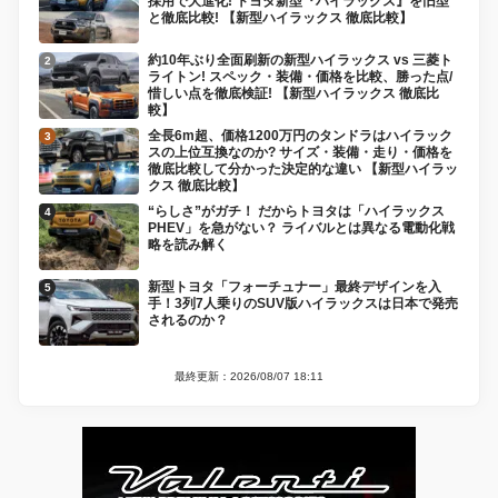
採用で大進化! トヨタ新型『ハイラックス』を旧型
と徹底比較! 【新型ハイラックス 徹底比較】
約10年ぶり全面刷新の新型ハイラックス vs 三菱ト
ライトン! スペック・装備・価格を比較、勝った点/
惜しい点を徹底検証! 【新型ハイラックス 徹底比
較】
全長6m超、価格1200万円のタンドラはハイラック
スの上位互換なのか? サイズ・装備・走り・価格を
徹底比較して分かった決定的な違い 【新型ハイラッ
クス 徹底比較】
“らしさ”がガチ！ だからトヨタは「ハイラックス
PHEV」を急がない？ ライバルとは異なる電動化戦
略を読み解く
新型トヨタ「フォーチュナー」最終デザインを入
手！3列7人乗りのSUV版ハイラックスは日本で発売
されるのか？
最終更新：2026/08/07 18:11