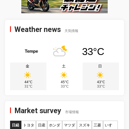
Weather news
天気情報
33°C
Tempe
金
土
日
44°C
45°C
43°C
31°C
33°C
33°C
Market survey
市場情報
日経
トヨタ
日産
ホンダ
マツダ
スズキ
三菱
いすゞ