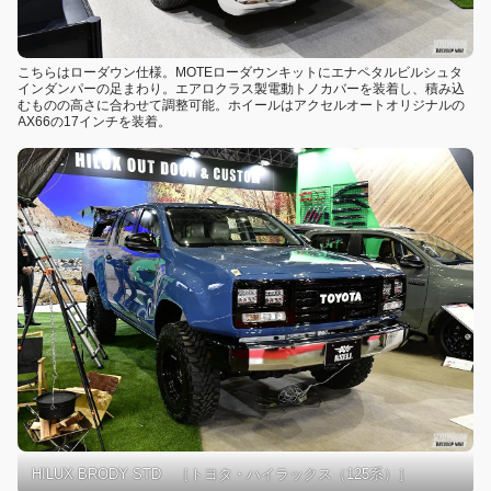
こちらはローダウン仕様。MOTEローダウンキットにエナペタルビルシュタ
インダンパーの足まわり。エアロクラス製電動トノカバーを装着し、積み込
むものの高さに合わせて調整可能。ホイールはアクセルオートオリジナルの
AX66の17インチを装着。
HILUX BRODY STD ［トヨタ・ハイラックス（125系）］