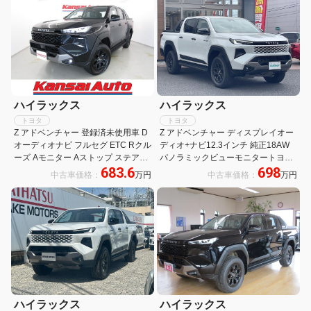
ハイラックス
ハイラックス
トヨタ
トヨタ
Z アドベンチャー 登録済未使用車 D
Z アドベンチャー ディスプレイオー
オーディオナビ フルセグ ETC Rクル
ディオ+ナビ12.3インチ 純正18AW
ーズ Aモニター Aストップ ステアス
パノラミックビューモニタートヨタ
683.6
698
イッチ ベットライナー オートライト
セーフティセンス ステアリングヒー
中古車価格：
万円
中古車価格：
万円
LEDヘッド フォグ レザーシート Pシ
ターワイヤレス充電
ート ステアヒーター
ハイラックス
ハイラックス