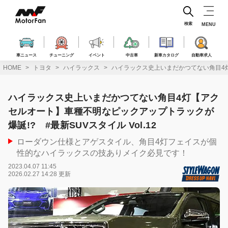
コ
ン
テ
検索
MENU
ン
ツ
へ
車ニュース
チューニング
イベント
中古車
新車カタログ
自動車求人
ス
HOME
トヨタ
ハイラックス
ハイラックス史上いまだかつてない角目4灯【
キ
ッ
プ
ハイラックス史上いまだかつてない角目4灯【アク
セルオート】車種不明なピックアップトラックが
爆誕!? #最新SUVスタイル Vol.12
ローダウン仕様とアゲスタイル、角目4灯フェイスが個
性的なハイラックスの技ありメイク必見です！
2023.04.07 11:45
2026.02.27 14:28 更新