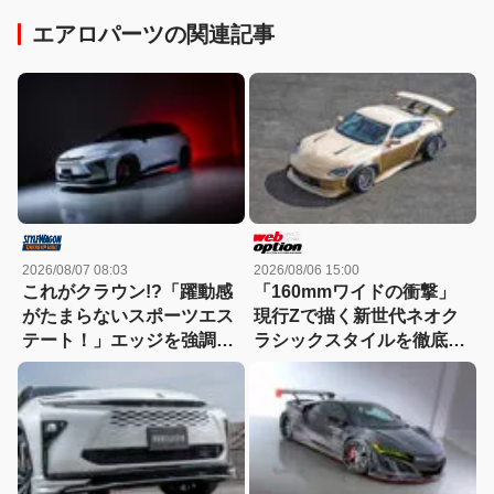
エアロパーツの関連記事
2026/08/07 08:03
2026/08/06 15:00
これがクラウン!?「躍動感
「160mmワイドの衝撃」
がたまらないスポーツエス
現行Zで描く新世代ネオク
テート！」エッジを強調し
ラシックスタイルを徹底解
たエアロに22インチホイー
剖！
ルで武装