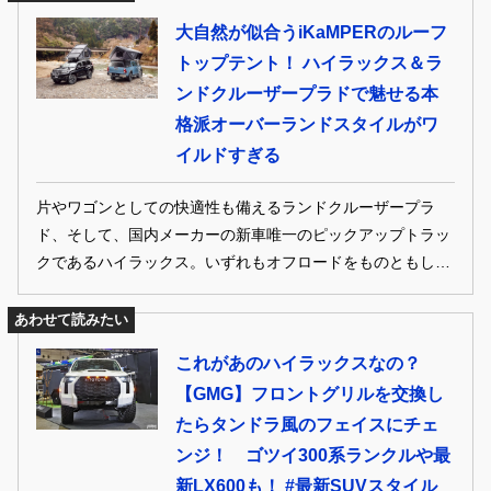
レッドモデル、ハイラックスROUGEをベースにしたカスタ
大自然が似合うiKaMPERのルーフ
マイズカー。日本初公開の車両をチェックしてみた。
トップテント！ ハイラックス＆ラ
ンドクルーザープラドで魅せる本
格派オーバーランドスタイルがワ
イルドすぎる
片やワゴンとしての快適性も備えるランドクルーザープラ
ド、そして、国内メーカーの新車唯一のピックアップトラッ
クであるハイラックス。いずれもオフロードをものともしな
い力強さで人気のクルマだ。そんな両車を、いま話題のオー
バランドスタイルに仕立てたのがエムクライム。その全貌を
あわせて読みたい
隅々までチェックしていこう。
これがあのハイラックスなの？
【GMG】フロントグリルを交換し
たらタンドラ風のフェイスにチェ
ンジ！ ゴツイ300系ランクルや最
新LX600も！ #最新SUVスタイル