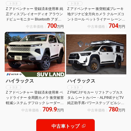
トヨタ
トヨタ
Z アドベンチャー 登録済未使用車 純
Z アドベンチャー 衝突軽減ブレーキ
正ディスプレイオーディオ アラウン
地デジナビ全方向カメラ クルーズコ
ドビューモニター Bluetooth アダプ
ントロール ベットライナー レーンキ
700
704
ティブクルーズコントロール パワー
ープアシスト アイドルストップ
中古車価格：
万円
中古車価格：
万円
シート ディーゼル 4WD 電子パーキ
ング
ハイラックス
ハイラックス
トヨタ
トヨタ
Z アドベンチャー 登録済未使用車 ベ
Z FWCJデモカー リフトアップカス
ッドライナー 全周囲カメラ 衝突被害
タム シートカバー・ALPINEナビTV
軽減システム デフロック レーダーク
純正助手席パワーステップ ビルシュ
709.9
780
ルーズコントロール パワーシート コ
タイン 17インチAW・M/Tタイヤ オ
中古車価格：
万円
中古車価格：
万円
ーナーセンサー スマートキー LEDヘ
ーバーフェンダー FWCJキャンパー
ッド ビルトインETC
シェル
中古車トップ