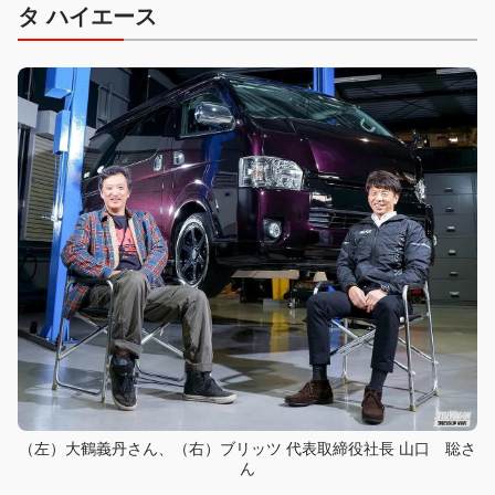
タ ハイエース
（左）大鶴義丹さん、（右）ブリッツ 代表取締役社長 山口 聡さ
ん