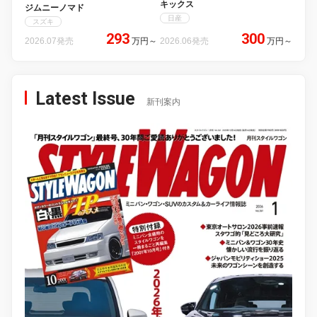
キックス
ジムニーノマド
日産
スズキ
293
300
2026.07発売
万円
～
2026.06発売
万円
～
Latest Issue
新刊案内