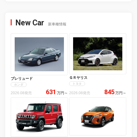
New Car
新車種情報
ＧＲヤリス
プレリュード
トヨタ
ホンダ
631
845
2026.08発売
万円
～
2026.08発売
万円
～