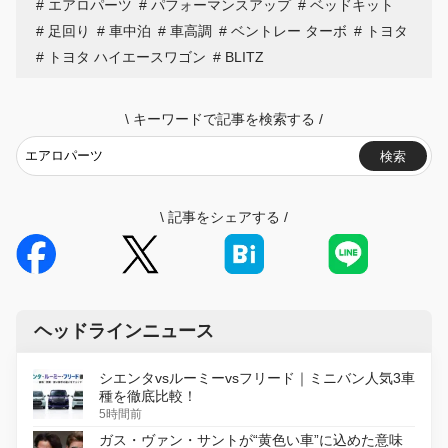
エアロパーツ
パフォーマンスアップ
ベッドキット
足回り
車中泊
車高調
ベントレー ターボ
トヨタ
トヨタ ハイエースワゴン
BLITZ
\
キーワードで記事を検索する
/
検索
\
記事をシェアする
/
ヘッドラインニュース
シエンタvsルーミーvsフリード｜ミニバン人気3車
種を徹底比較！
5時間前
ガス・ヴァン・サントが“黄色い車”に込めた意味