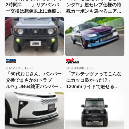
2時間半……」リアバンパ
ンダ!?」超セレブ仕様の特
ー交換は想像以上に過酷だ
殊カーボンも選べるエアロ
った
キット新登場！【アーティ
シャンスピリッツ・GRカ
ローラ】
2026/08/08 12:33
2026/08/08 11:00
「50代おじさん、バンパー
「アルテッツァってこんな
交換でまさかのトラブ
にカッコ良かった!?」
ル!?」JB64純正バンパー流
120mmワイドで魅せる新
用に挑戦したら、センサー
世代ドリフトスタイル！
エラーも体験（涙）