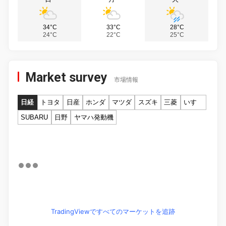
34°C
33°C
28°C
24°C
22°C
25°C
Market survey
市場情報
日経
トヨタ
日産
ホンダ
マツダ
スズキ
三菱
いすゞ
SUBARU
日野
ヤマハ発動機
TradingViewですべてのマーケットを追跡