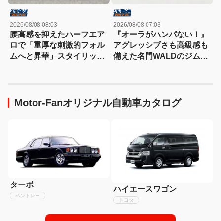
2026/08/08 08:03
2026/08/08 07:03
腰高感を抑えたハーフエア
『オーラがハンパない！』
ロで「重厚な刺激的フォル
アグレッシブさも高級感も
ムへと昇華」スタイリッシ
備えた名門WALDのジムニ
ュなエステートを構築
ーノマド用ボディキット
Motor-Fanオリジナル自動車カタログ
ターボ
ハイエースワゴン
ベントレー
トヨタ