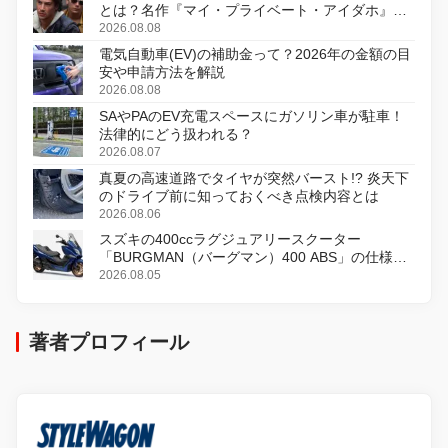
とは？名作『マイ・プライベート・アイダホ』が
初のデジタルリマスター版で復活
2026.08.08
電気自動車(EV)の補助金って？2026年の金額の目
安や申請方法を解説
2026.08.08
SAやPAのEV充電スペースにガソリン車が駐車！
法律的にどう扱われる？
2026.08.07
真夏の高速道路でタイヤが突然バースト!? 炎天下
のドライブ前に知っておくべき点検内容とは
2026.08.06
スズキの400ccラグジュアリースクーター
「BURGMAN（バーグマン）400 ABS」の仕様を
変更し、8月18日に発売
2026.08.05
著者プロフィール