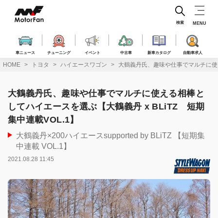
コ
ン
テ
検索
MENU
ン
ツ
へ
車ニュース
チューニング
イベント
中古車
新車カタログ
自動車求人
ス
HOME
トヨタ
ハイエースワゴン
大鶴義丹氏、趣味や仕事でマルチに使える
キ
ッ
プ
大鶴義丹氏、趣味や仕事でマルチに使える相棒と
してハイエースを選ぶ【大鶴義丹 x BLiTZ 短期
集中連載VOL.1】
大鶴義丹×200ハイエースsupported by BLiTZ 【短期集
中連載 VOL.1】
2021.08.28 11:45