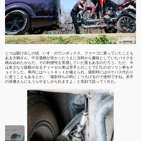
じつは駆け出しの頃、いすゞのワンボックス、ファーゴに乗っていたことも
ある大鶴さん。中古価格が安かったうえに当時から趣味としていたバイクを
積み込めたからだ。その利便性を実感していた面もあるのだろう。ただ、今
は多少なり振動が出るディーゼル車は苦手とのことで2.7Lのガソリン車をチ
ョイスした。車内にはベットキットが備えられ、撮影時にはロケバス代わり
に使うこともあるとか。「撮影待ちの時にくつろげるので便利ですね。若手
の俳優さんにもうらやましがられますよ」と笑顔で語ってくれた。