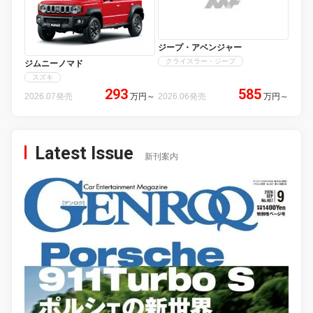
ジープ・アベンジャー
クライスラー・ジープ
ジムニーノマド
スズキ
293
585
2026.07発売
万円
～
2026.06発売
万円
～
Latest Issue
新刊案内