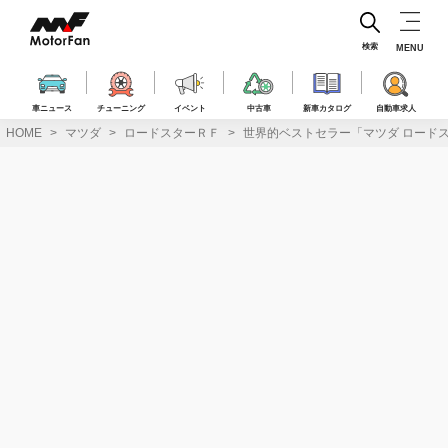
コ
ン
テ
検索
MENU
ン
ツ
へ
車ニュース
チューニング
イベント
中古車
新車カタログ
自動車求人
ス
HOME
マツダ
ロードスターＲＦ
世界的ベストセラー「マツダ ロード
キ
ッ
プ