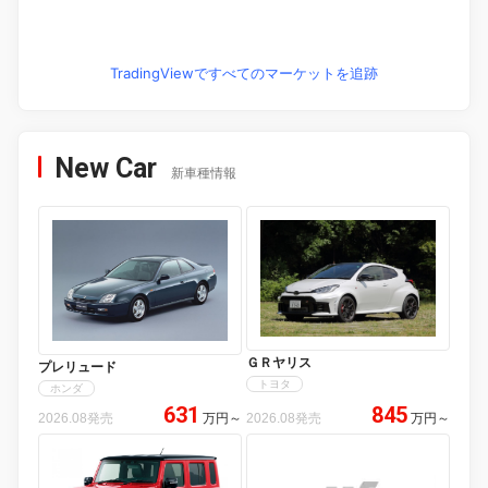
TradingViewですべてのマーケットを追跡
New Car
新車種情報
ＧＲヤリス
プレリュード
トヨタ
ホンダ
631
845
2026.08発売
万円
～
2026.08発売
万円
～