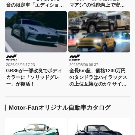
台の限定車「エディショ
マアシ”の性能向上で安心
ン・エッジ」が登場！
感さらにアップ
2026/08/06 17:23
2026/08/06 08:37
GR86が一部改良でボディ
全長6m超、価格1200万円
カラーに「ソリッドグレ
のタンドラはハイラックス
ー」が復活！
の上位互換なのか? サイ
ズ・装備・走り・価格を徹
底比較して分かった決定的
な違い 【新型ハイラックス
Motor-Fanオリジナル自動車カタログ
徹底比較】