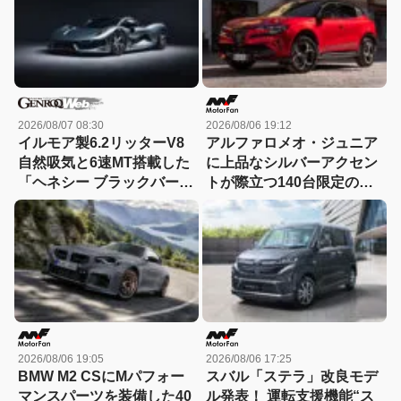
2026/08/07 08:30
2026/08/06 19:12
イルモア製6.2リッターV8
アルファロメオ・ジュニア
自然吸気と6速MT搭載した
に上品なシルバーアクセン
「ヘネシー ブラックバー
トが際立つ140台限定の
ド」がデビュー【動画】
「スポルト スペチアーレ」
が登場！
2026/08/06 19:05
2026/08/06 17:25
BMW M2 CSにMパフォー
スバル「ステラ」改良モデ
マンスパーツを装備した40
ル発表！ 運転支援機能“ス