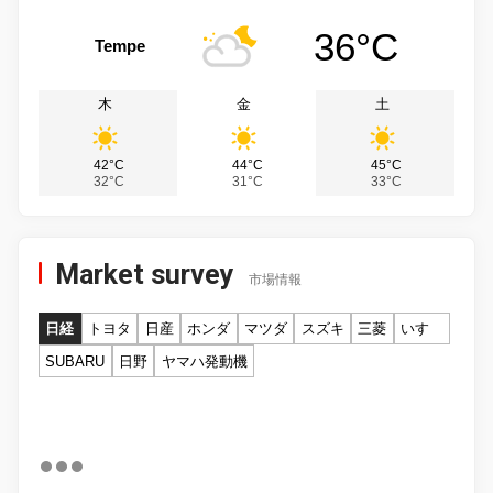
36°C
Tempe
木
金
土
42°C
44°C
45°C
32°C
31°C
33°C
Market survey
市場情報
日経
トヨタ
日産
ホンダ
マツダ
スズキ
三菱
いすゞ
SUBARU
日野
ヤマハ発動機