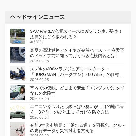
ヘッドラインニュース
SAやPAのEV充電スペースにガソリン車が駐車！
法律的にどう扱われる？
4時間前
真夏の高速道路でタイヤが突然バースト!? 炎天下
のドライブ前に知っておくべき点検内容とは
2026.08.06
スズキの400ccラグジュアリースクーター
「BURGMAN（バーグマン）400 ABS」の仕様を
変更し、8月18日に発売
2026.08.05
車内での仮眠、どこまで安全？エンジンかけっぱ
なしの危険性
2026.08.05
エアコンをつけたら酸っぱい臭いが…目的地に着
く「3分前」のひと工夫でカビを防ぐ方法
2026.08.04
令和8年熊本地震で「通れる道」を可視化、クルマ
の走行データが災害対応を支える
2026.08.03