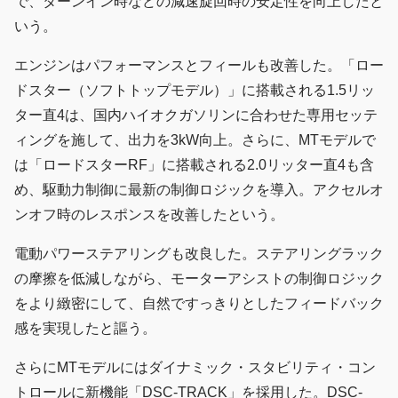
で、ターンイン時などの減速旋回時の安定性を向上したと
いう。
エンジンはパフォーマンスとフィールも改善した。「ロー
ドスター（ソフトトップモデル）」に搭載される1.5リッ
ター直4は、国内ハイオクガソリンに合わせた専用セッテ
ィングを施して、出力を3kW向上。さらに、MTモデルで
は「ロードスターRF」に搭載される2.0リッター直4も含
め、駆動力制御に最新の制御ロジックを導入。アクセルオ
ンオフ時のレスポンスを改善したという。
電動パワーステアリングも改良した。ステアリングラック
の摩擦を低減しながら、モーターアシストの制御ロジック
をより緻密にして、自然ですっきりとしたフィードバック
感を実現したと謳う。
さらにMTモデルにはダイナミック・スタビリティ・コン
トロールに新機能「DSC-TRACK」を採用した。DSC-