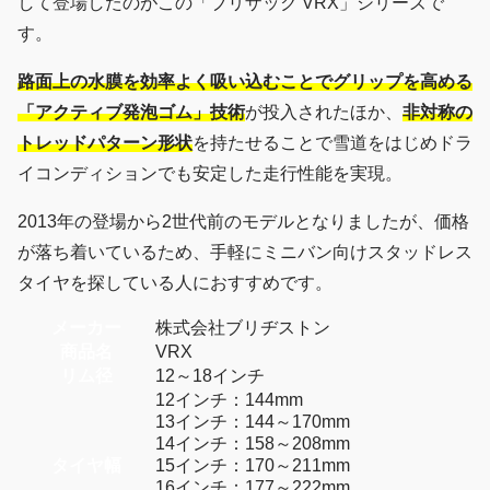
して登場したのがこの「ブリザック VRX」シリーズで
す。
路面上の水膜を効率よく吸い込むことでグリップを高める
「アクティブ発泡ゴム」技術
が投入されたほか、
非対称の
トレッドパターン形状
を持たせることで雪道をはじめドラ
イコンディションでも安定した走行性能を実現。
2013年の登場から2世代前のモデルとなりましたが、価格
が落ち着いているため、手軽にミニバン向けスタッドレス
タイヤを探している人におすすめです。
メーカー
株式会社ブリヂストン
商品名
VRX
リム径
12～18インチ
12インチ：144mm
13インチ：144～170mm
14インチ：158～208mm
タイヤ幅
15インチ：170～211mm
16インチ：177～222mm