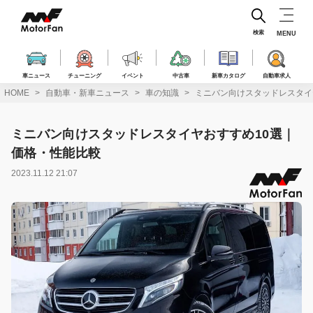
コ
ン
テ
検索
MENU
ン
ツ
へ
車ニュース
チューニング
イベント
中古車
新車カタログ
自動車求人
ス
HOME
自動車・新車ニュース
車の知識
ミニバン向けスタッドレスタイ
キ
ッ
プ
ミニバン向けスタッドレスタイヤおすすめ10選｜
価格・性能比較
2023.11.12 21:07