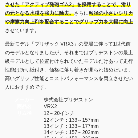
させた「アクティブ発砲ゴム2」を採用することで、滑り
の元となる水膜を強力に除去。
さらに
粒径の小さいシリカ
や摩擦力向上剤を配合することでグリップ力を大幅に向上
させています。
最新モデル「ブリザック VRX3」の登場に伴って1世代前
のモデルとなりましたが、それまではブリヂストンの最上
級モデルとして位置付けられていたモデルだけあって走行
性能は折り紙付き。価格に落ち着きが見られ始めたいま、
高いグリップ性能とコストパフォーマンスを両立させたい
人におすすめです。
メーカー
株式会社ブリヂストン
商品名
VRX2
リム径
12～20インチ
12インチ：133～157mm
13インチ：133～177mm
14インチ：157～202mm