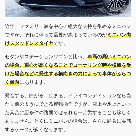
近年、ファミリー層を中心に絶大な支持を集めるミニバン
ですが、それに伴って需要が高まっているのが
ミニバン向
けスタッドレスタイヤ
です。
セダンやステーションワゴンと比べ、
車高の高いミニバン
の場合、重心が高くなることでコーナリング時や横風を受
けた場合などに発生する横向きの力によって車体がふらつ
く傾向
にあります。
発進する、曲がる、止まる。ドライコンディションなら当
たり前のようにできる運転操作ですが、雪上や氷上といっ
た具合に悪条件の路面ではそれも一苦労することも珍しく
ありません。とくにミニバンの場合は、さらに顕著に実感
するケースが多くなります。