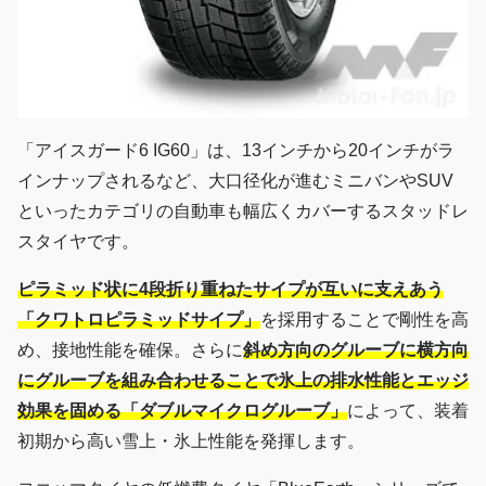
「アイスガード6 IG60」は、13インチから20インチがラ
インナップされるなど、大口径化が進むミニバンやSUV
といったカテゴリの自動車も幅広くカバーするスタッドレ
スタイヤです。
ピラミッド状に4段折り重ねたサイプが互いに支えあう
「クワトロピラミッドサイプ」
を採用することで剛性を高
め、接地性能を確保。さらに
斜め方向のグルーブに横方向
にグルーブを組み合わせることで氷上の排水性能とエッジ
効果を固める「ダブルマイクログルーブ」
によって、装着
初期から高い雪上・氷上性能を発揮します。