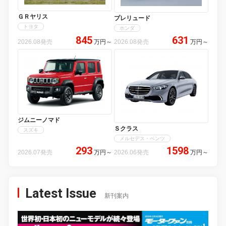
ＧＲヤリス
プレリュード
トヨタ
ホンダ
845
631
2026.08発売
万円
～
2026.08発売
万円
～
ジムニーノマド
Ｓクラス
スズキ
メルセデス・ベンツ
293
1598
2026.07発売
万円
～
2026.06発売
万円
～
Latest Issue
新刊案内