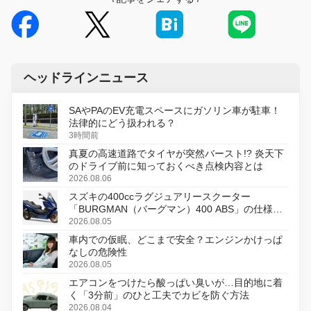
ヘッドラインニュース
SAやPAのEV充電スペースにガソリン車が駐車！
法律的にどう扱われる？
3時間前
真夏の高速道路でタイヤが突然バースト!? 炎天下
のドライブ前に知っておくべき点検内容とは
2026.08.06
スズキの400ccラグジュアリースクーター
「BURGMAN（バーグマン）400 ABS」の仕様を
変更し、8月18日に発売
2026.08.05
車内での仮眠、どこまで安全？エンジンかけっぱ
なしの危険性
2026.08.05
エアコンをつけたら酸っぱい臭いが…目的地に着
く「3分前」のひと工夫でカビを防ぐ方法
2026.08.04