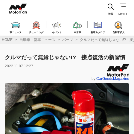
コ
ン
テ
検索
MENU
ン
ツ
へ
車ニュース
チューニング
イベント
中古車
新車カタログ
自動車求人
ス
HOME
自動車・新車ニュース
パーツ
クルマだって無縁じゃない!? 
キ
ッ
プ
クルマだって無縁じゃない!? 接点復活の新習慣
2022.11.07 12:27
by
CarGoodsMagazine