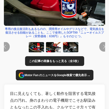
専用の接点復活剤もあるものの、潤滑用オイルやグリスなどで、電気接点を
復活させる効能があることも。ここで使用したSOFT99『ニューオイルスプ
レー（実勢価格：638円）』もそのひとつ。
この記事の画像をもっと見る（全3枚）
→
Motor Fan のニュースをGoogle検索で優先表示
目に見えなくても、著しく動作を阻害する電気接
点の汚れ。身のまわりの電子機期でこそお馴染み
ともなったこの手入れも、クルマでこそ方々で有