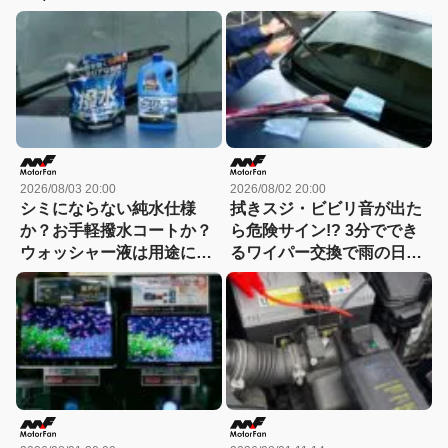
「チャツボミゴケ公園」
2026/08/03 20:00
2026/08/02 20:00
シミにならない純水仕様
拭きスジ・ビビリ音が出た
か？お手軽撥水コートか？
ら危険サイン!? 3分ででき
ウォッシャー液は用途に合
るワイパー交換で雨の日の
わせて選ぶ時代
視界が激変！