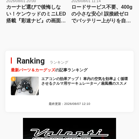
2026/08/01 20:00
2026/08/01 11:14
カーナビ選びで後悔しな
ロードサービス不要、400g
い！ケンウッドのミニLED
の小さな安心! 誤接続ゼロ
搭載『彩速ナビ』の画面の
でバッテリー上がりを自力
良さは店頭で一目瞭然？
で即解決できるコンパクト
な保護回路つきジャンプス
ターター登場!【CAR
MONO図鑑】
Ranking
ランキング
最新パーツ＆カーグッズ
の記事ランキング
エアコンの効果アップ！ 車内の空気を効率よく循環
させるクルマ用サーキュレーター／扇風機のススメ
最終更新：2026/08/07 12:10