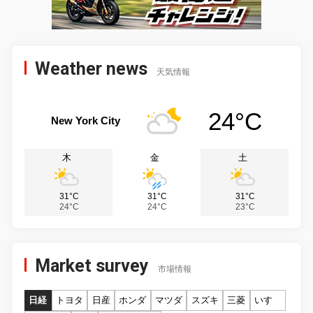
Weather news
天気情報
24°C
New York City
木
金
土
31°C
31°C
31°C
24°C
24°C
23°C
Market survey
市場情報
日経
トヨタ
日産
ホンダ
マツダ
スズキ
三菱
いすゞ