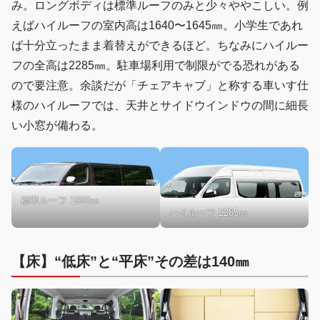
み。ロングボディは標準ルーフのみと少々ややこしい。例
えばハイルーフの室内高は1640〜1645㎜。小学生であれ
ば十分立ったまま着替えができるほど。ちなみにハイルー
フの全高は2285㎜。駐車場利用で制限がでる恐れがある
ので要注意。余談だが「チェアキャブ」と称する車いす仕
様のハイルーフでは、天井とサイドウインドウの間に細長
い小窓が備わる。
標準ルーフ 1990㎜
ハイルーフ 2285㎜
【床】“低床”と“平床”その差は140㎜