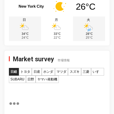
26°C
New York City
日
月
火
34°C
33°C
28°C
24°C
22°C
25°C
Market survey
市場情報
日経
トヨタ
日産
ホンダ
マツダ
スズキ
三菱
いすゞ
SUBARU
日野
ヤマハ発動機