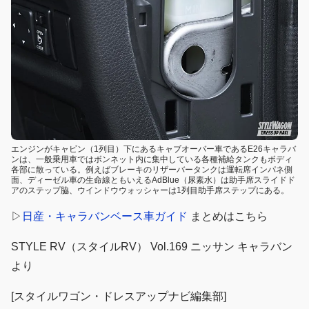
エンジンがキャビン（1列目）下にあるキャブオーバー車であるE26キャラバ
ンは、一般乗用車ではボンネット内に集中している各種補給タンクもボディ
各部に散っている。例えばブレーキのリザーバータンクは運転席インパネ側
面、ディーゼル車の生命線ともいえるAdBlue（尿素水）は助手席スライドド
アのステップ脇、ウインドウウォッシャーは1列目助手席ステップにある。
▷
日産・キャラバンベース車ガイド
まとめはこちら
STYLE RV（スタイルRV） Vol.169 ニッサン キャラバン
より
[スタイルワゴン・ドレスアップナビ編集部]