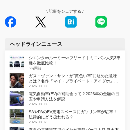
\
記事をシェアする
/
ヘッドラインニュース
シエンタvsルーミーvsフリード｜ミニバン人気3車
種を徹底比較！
5時間前
ガス・ヴァン・サントが“黄色い車”に込めた意味
とは？名作『マイ・プライベート・アイダホ』が
初のデジタルリマスター版で復活
2026.08.08
電気自動車(EV)の補助金って？2026年の金額の目
安や申請方法を解説
2026.08.08
SAやPAのEV充電スペースにガソリン車が駐車！
法律的にどう扱われる？
2026.08.07
真夏の高速道路でタイヤが突然バースト!? 炎天下