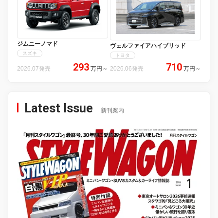
ジムニーノマド
ヴェルファイアハイブリッド
スズキ
トヨタ
293
710
2026.07発売
万円
～
2026.06発売
万円
～
Latest Issue
新刊案内