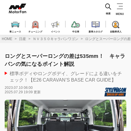
コ
ン
テ
検索
MENU
ン
ツ
へ
車ニュース
チューニング
イベント
中古車
新車カタログ
自動車求人
ス
HOME
日産
ＮＶ３５０キャラバンワゴン
ロングとスーパーロングの差
キ
ッ
プ
ロングとスーパーロングの差は535mm！ キャラ
バンの気になるポイント解説
標準ボディやロングボデイ、グレードによる違いをチ
ェック！【E26 CARAVAN’S BASE CAR GUIDE】
2023.07.10 06:00
2025.07.29 19:09 更新