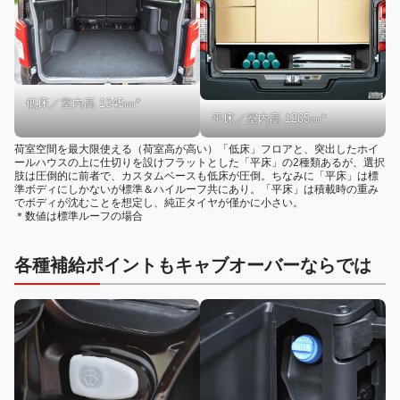
低床／室内高 1345㎜*
平床／室内高 1205㎜*
荷室空間を最大限使える（荷室高が高い）「低床」フロアと、突出したホイ
ールハウスの上に仕切りを設けフラットとした「平床」の2種類あるが、選択
肢は圧倒的に前者で、カスタムベースも低床が圧倒。ちなみに「平床」は標
準ボディにしかないが標準＆ハイルーフ共にあり。「平床」は積載時の重み
でボディが沈むことを想定し、純正タイヤが僅かに小さい。
＊数値は標準ルーフの場合
各種補給ポイントもキャブオーバーならでは