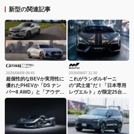
新型の関連記事
2026/08/09 09:45
2026/08/07 11:30
超個性的なBEVか実用性に
これがランボルギーニ
優れたPHEVか「DS ナン
の“武士道”だ！「日本専用
バー8 AWD」と「アウディ
レヴエルト」が限定25台で
A5 eハイブリッド」を比較
誕生!! その理由とは……？