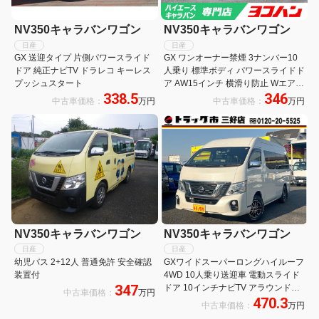
NV350キャラバンワゴン
NV350キャラバンワゴン
日産
日産
GX 送迎タイプ 片側パワースライド
GX ワンオーナー禁煙 3ナンバー10
ドア 純正ナビTV ドラレコ キーレス
人乗り 標準ボディ パワースライドド
プッシュスタート
ア AW15インチ 横滑り防止 Wエアバ
338.5
346
ッグ 純正ナビ バックカメラ ETC
中古車価格：
万円
中古車価格：
万円
NV350キャラバンワゴン
NV350キャラバンワゴン
日産
日産
幼児バス 2+12人 普通免許 安全確認
GXワイドスーパーロングハイルーフ
装置付
4WD 10人乗り送迎車 電動スライド
347
ドア 10インチナビTV アラウンドビ
中古車価格：
万円
470.3
ューモニター 後席用モニター ETC
中古車価格：
万円
ドラレコ キーレス LEDヘッドライト