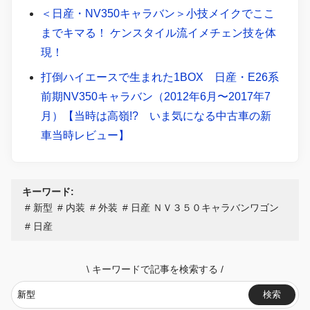
＜日産・NV350キャラバン＞小技メイクでここ
までキマる！ ケンスタイル流イメチェン技を体
現！
打倒ハイエースで生まれた1BOX 日産・E26系
前期NV350キャラバン（2012年6月〜2017年7
月）【当時は高嶺!? いま気になる中古車の新
車当時レビュー】
キーワード:
新型
内装
外装
日産 ＮＶ３５０キャラバンワゴン
日産
\
キーワードで記事を検索する
/
検索