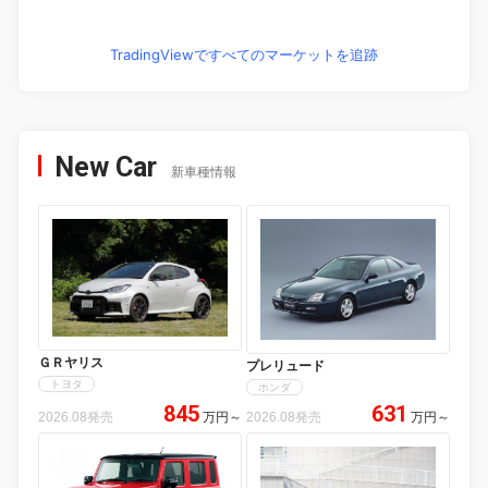
TradingViewですべてのマーケットを追跡
New Car
新車種情報
ＧＲヤリス
プレリュード
トヨタ
ホンダ
845
631
2026.08発売
万円
～
2026.08発売
万円
～