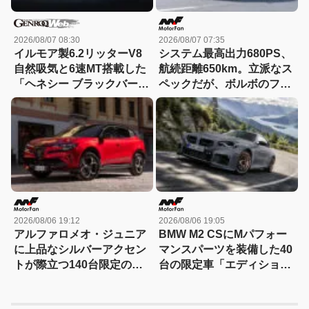
2026/08/07 08:30
2026/08/07 07:35
イルモア製6.2リッターV8
システム最高出力680PS、
自然吸気と6速MT搭載した
航続距離650km。立派なス
「ヘネシー ブラックバー
ペックだが、ボルボのフラ
ド」がデビュー【動画】
ッグシップSUVの本当の魅
力は数字以外にあった！
【ボルボEX90試乗】
2026/08/06 19:12
2026/08/06 19:05
アルファロメオ・ジュニア
BMW M2 CSにMパフォー
に上品なシルバーアクセン
マンスパーツを装備した40
トが際立つ140台限定の
台の限定車「エディショ
「スポルト スペチアーレ」
ン・エッジ」が登場！
が登場！