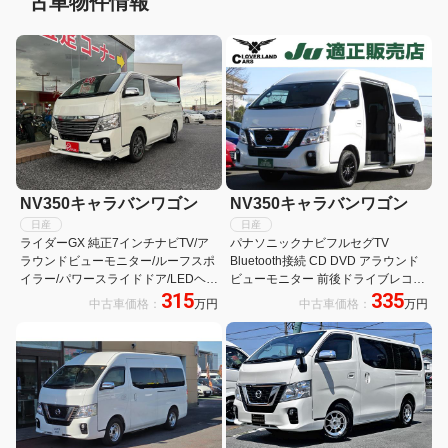
古車物件情報
NV350キャラバンワゴン
NV350キャラバンワゴン
日産
日産
ライダーGX 純正7インチナビTV/ア
パナソニックナビフルセグTV
ラウンドビューモニター/ルーフスポ
Bluetooth接続 CD DVD アラウンド
イラー/パワースライドドア/LEDヘッ
ビューモニター 前後ドライブレコー
315
335
ドライト/エマージェンシーブレーキ/
ダー エマージェンシーブレーキ LED
中古車価格：
万円
中古車価格：
万円
ビルトインETC/AUTECH15インチ
ヘッドライト 社外アルミ 電動スライ
アルミ/
ドドア