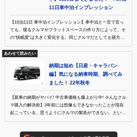
11日車中泊インプレッション
【10泊11日 車中泊インプレッション】車中泊と一言で言っ
ても、寝るクルマやフラットスペースの作り方によって、そ
の“快眠度”は大きく変化する。同じクルマだとしても寝方
や、寝心地を良くするためのグッズを駆使することで、もっ
ともっと快適に過ごすこともできるのだ。今回はクルマによ
あわせて読みたい
って異なる寝心地を実証するために、10泊の車中泊キャンプ
納期は短め【日産・キャラバン
を敢行。さて、意外にももっとも寝やすかったのは、あのク
編】気になる納車時期、調べてみ
ルマでした！
ました！ 22年秋冬
【新車の納期がヤバイ! 中古車価格も爆上がり中! そんなクル
マ購入の解決術】3年前には想像もできなかったことが現在
起こっている。思うようにクルマの製造ができない、という
ことだ。 原因は部品不足だ。パンデミックや戦争などにより
事態は長期化している。スタイルワゴン編集部では、個々の
クルマが納車までどれだけかかるか調べてみた。