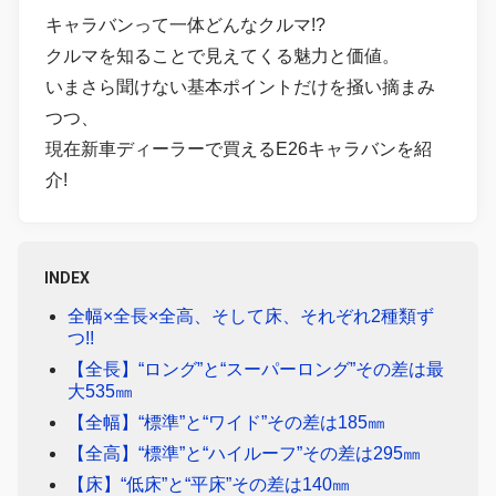
キャラバンって一体どんなクルマ!?
クルマを知ることで見えてくる魅力と価値。
いまさら聞けない基本ポイントだけを掻い摘まみ
つつ、
現在新車ディーラーで買えるE26キャラバンを紹
介!
INDEX
全幅×全長×全高、そして床、それぞれ2種類ず
つ!!
【全長】“ロング”と“スーパーロング”その差は最
大535㎜
【全幅】“標準”と“ワイド”その差は185㎜
【全高】“標準”と“ハイルーフ”その差は295㎜
【床】“低床”と“平床”その差は140㎜