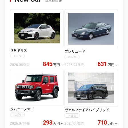
新車種情報
ＧＲヤリス
プレリュード
トヨタ
ホンダ
845
631
2026.08発売
万円
～
2026.08発売
万円
～
ジムニーノマド
ヴェルファイアハイブリッド
スズキ
トヨタ
293
710
2026.07発売
万円
～
2026.06発売
万円
～