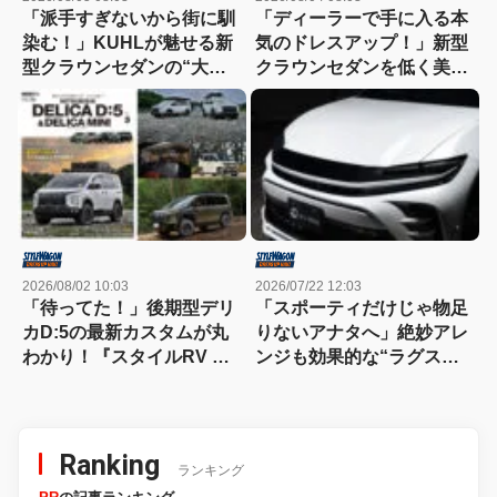
「派手すぎないから街に馴
「ディーラーで手に入る本
染む！」KUHLが魅せる新
気のドレスアップ！」新型
型クラウンセダンの“大人
クラウンセダンを低く美し
な”薄型フラップエアロ
く魅せるモデリスタの流儀
2026/08/02 10:03
2026/07/22 12:03
「待ってた！」後期型デリ
「スポーティだけじゃ物足
カD:5の最新カスタムが丸
りないアナタへ」絶妙アレ
わかり！『スタイルRV デ
ンジも効果的な“ラグス
リカD:5＆デリカミニ
ポ”を提案
No.3』発売中!!
Ranking
ランキング