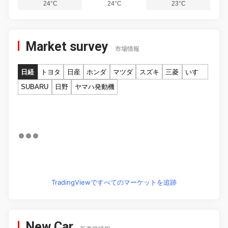
24°C
24°C
23°C
Market survey
市場情報
日経
トヨタ
日産
ホンダ
マツダ
スズキ
三菱
いすゞ
SUBARU
日野
ヤマハ発動機
TradingViewですべてのマーケットを追跡
New Car