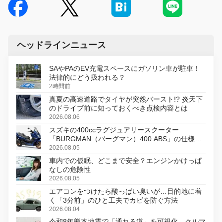
ヘッドラインニュース
SAやPAのEV充電スペースにガソリン車が駐車！
法律的にどう扱われる？
2時間前
真夏の高速道路でタイヤが突然バースト!? 炎天下
のドライブ前に知っておくべき点検内容とは
2026.08.06
スズキの400ccラグジュアリースクーター
「BURGMAN（バーグマン）400 ABS」の仕様を
変更し、8月18日に発売
2026.08.05
車内での仮眠、どこまで安全？エンジンかけっぱ
なしの危険性
2026.08.05
エアコンをつけたら酸っぱい臭いが…目的地に着
く「3分前」のひと工夫でカビを防ぐ方法
2026.08.04
令和8年熊本地震で「通れる道」を可視化、クルマ