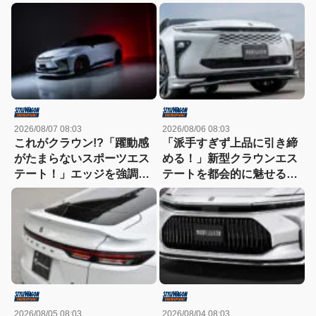
2026/08/07 08:03
2026/08/06 08:03
これがクラウン!?「躍動感
「派手すぎず上品に引き締
がたまらないスポーツエス
める！」新型クラウンエス
テート！」エッジを強調し
テートを都会的に魅せる、
たエアロに22インチホイー
モデリスタのディーラーで
ルで武装
買える流麗スタイル
2026/08/05 08:03
2026/08/04 08:03