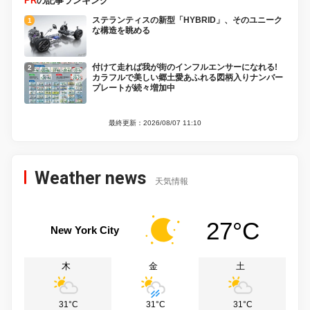
PR
の記事ランキング
ステランティスの新型「HYBRID」、そのユニーク
な構造を眺める
付けて走れば我が街のインフルエンサーになれる!
カラフルで美しい郷土愛あふれる図柄入りナンバー
プレートが続々増加中
最終更新：2026/08/07 11:10
Weather news
天気情報
27°C
New York City
木
金
土
31°C
31°C
31°C