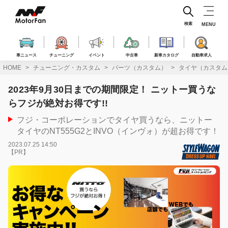
コ
ン
テ
検索
MENU
ン
ツ
へ
車ニュース
チューニング
イベント
中古車
新車カタログ
自動車求人
ス
HOME
チューニング・カスタム
パーツ（カスタム）
タイヤ（カスタム
キ
ッ
2023年9月30日までの期間限定！ ニットー買うな
プ
らフジが絶対お得です!!
フジ・コーポレーションでタイヤ買うなら、ニットー
タイヤのNT555G2とINVO（インヴォ）が超お得です！
2023.07.25 14:50
【PR】