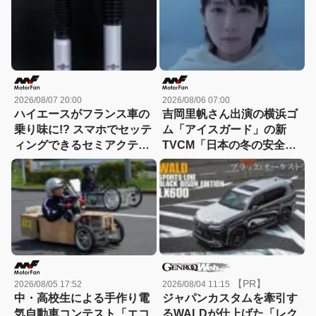
2026/08/07 20:00
2026/08/06 07:00
ハイエースがフランス車の
吉岡里帆さん出演の横浜ゴ
乗り味に!? スマホでセッテ
ム「アイスガード」の新
ィングできるセミアクティ
TVCM「日本の冬の安全
ブサスペンション！カヤバ
は、スタッドレスタイヤが
『ActRide』が凄い
守る。」が8月から放映開
始！
【PR】
2026/08/05 17:52
2026/08/04 11:15
中・高校生による手作り電
ジャパンカスタムを牽引す
気自動車コンテスト「エコ
るWALDが仕上げた「レク