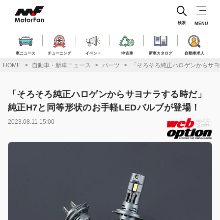
コ
ン
テ
検索
MENU
ン
ツ
へ
車ニュース
チューニング
イベント
中古車
新車カタログ
自動車求人
ス
HOME
自動車・新車ニュース
パーツ
「そろそろ純正ハロゲンからサヨ
キ
ッ
プ
「そろそろ純正ハロゲンからサヨナラする時だ」
純正H7と同等形状のお手軽LEDバルブが登場！
2023.08.11 15:00