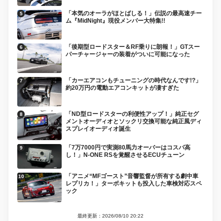
「本気のオーラがほとばしる！」伝説の最高速チー
ム『MidNight』現役メンバー大特集!!
「後期型ロードスター＆RF乗りに朗報！」GTスー
パーチャージャーの装着がついに可能になった
「カーエアコンもチューニングの時代なんです!?」
約20万円の電動エアコンキットが凄すぎた
「ND型ロードスターの利便性アップ！」純正セグ
メントオーディオとソックリ交換可能な純正風ディ
スプレイオーディオ誕生
「7万7000円で実測80馬力オーバーはコスパ高
し！」N-ONE RSを覚醒させるECUチューン
「アニメ“MFゴースト”音響監督が所有する劇中車
レプリカ！」ターボキットも投入した車検対応スペ
ック
最終更新：2026/08/10 20:22