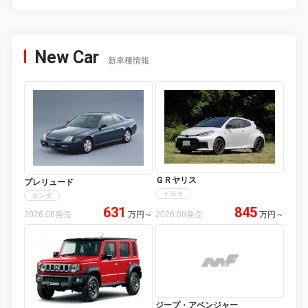
New Car
新車種情報
ＧＲヤリス
プレリュード
トヨタ
ホンダ
631
845
2026.08発売
万円
～
2026.08発売
万円
～
ジープ・アベンジャー