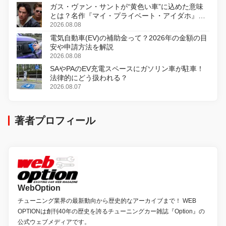
ガス・ヴァン・サントが“黄色い車”に込めた意味
とは？名作『マイ・プライベート・アイダホ』が
初のデジタルリマスター版で復活
2026.08.08
電気自動車(EV)の補助金って？2026年の金額の目
安や申請方法を解説
2026.08.08
SAやPAのEV充電スペースにガソリン車が駐車！
法律的にどう扱われる？
2026.08.07
著者プロフィール
WebOption
チューニング業界の最新動向から歴史的なアーカイブまで！ WEB
OPTIONは創刊40年の歴史を誇るチューニングカー雑誌『Option』の
公式ウェブメディアです。