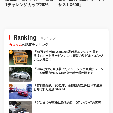
1チャレンジカップ2026」
サス LX600」
が8月22日に開催！
Ranking
ランキング
カスタム
の記事ランキング
「55万で先代86＆BRZの高精度エンジンが買え
る!?」オートサービスカンキ謹製のリビルトエンジ
ンに大注目！
「20年かけて辿り着いたアルテッツァ最強チューン
ド」520馬力の3S-GE改ターボ仕様が吠える！
「首都高伝説」2001年、全盛期のC1外回りで最速
と呼ばれた紅きBNR34
「どこまでが車検に通るの!?」GTウイングの真実