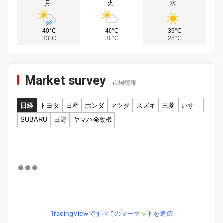
月
火
水
40°C
40°C
39°C
33°C
30°C
28°C
Market survey
市場情報
日経
トヨタ
日産
ホンダ
マツダ
スズキ
三菱
いすゞ
SUBARU
日野
ヤマハ発動機
TradingViewですべてのマーケットを追跡