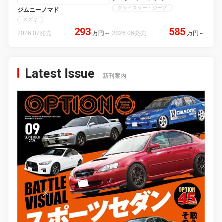
クライスラー・ジープ
ジムニーノマド
スズキ
293
585
2026.07発売
万円
～
2026.06発売
万円
～
Latest Issue
新刊案内