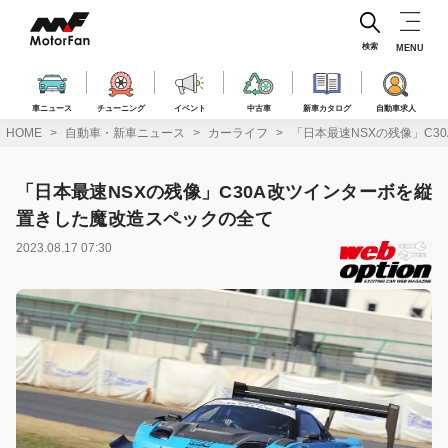
コ
ン
テ
検索
MENU
ン
ツ
へ
車ニュース
チューニング
イベント
中古車
新車カタログ
自動車求人
ス
HOME
自動車・新車ニュース
カーライフ
「日本最速NSXの残像」C
キ
ッ
プ
「日本最速NSXの残像」C30A改ツインターボを縦
置きした魔改造スペックの全て
2023.08.17 07:30