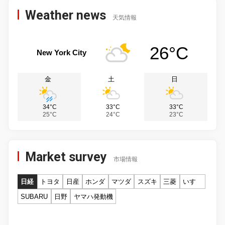
Weather news
天気情報
26°C
New York City
金
土
日
34°C
33°C
33°C
25°C
24°C
23°C
Market survey
市場情報
日経
トヨタ
日産
ホンダ
マツダ
スズキ
三菱
いすゞ
SUBARU
日野
ヤマハ発動機