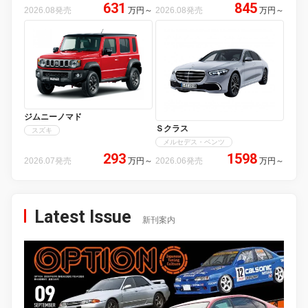
631
845
2026.08発売
万円
～
2026.08発売
万円
～
ジムニーノマド
Ｓクラス
スズキ
メルセデス・ベンツ
293
1598
2026.07発売
万円
～
2026.06発売
万円
～
Latest Issue
新刊案内