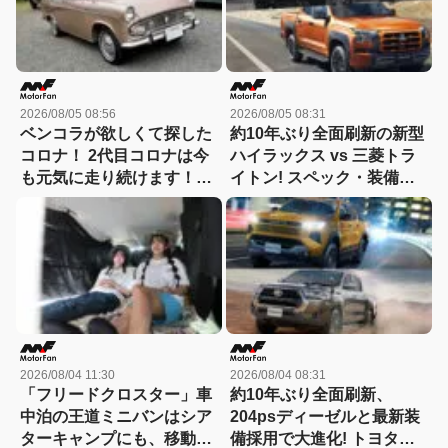
徹底比較】
2026/08/05 08:56
2026/08/05 08:31
ベンコラが欲しくて探した
約10年ぶり全面刷新の新型
コロナ！ 2代目コロナは今
ハイラックス vs 三菱トラ
も元気に走り続けます！
イトン! スペック・装備・
【花見の里で感謝の集いや
価格を比較、勝った点/惜し
ります！】
い点を徹底検証! 【新型ハ
イラックス 徹底比較】
2026/08/04 11:30
2026/08/04 08:31
「フリードクロスター」車
約10年ぶり全面刷新、
中泊の王道ミニバンはシア
204psディーゼルと最新装
ターキャンプにも、移動オ
備採用で大進化! トヨタ新