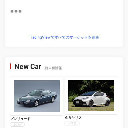
TradingViewですべてのマーケットを追跡
New Car
新車種情報
ＧＲヤリス
プレリュード
トヨタ
ホンダ