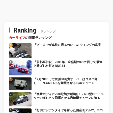
フィスにも対応する
型『ハイラックス』を旧型
【Hondaキャンプ】
と徹底比較! 【新型ハイラ
ックス 徹底比較】
Ranking
ランキング
カーライフ
の記事ランキング
「どこまでが車検に通るの!?」GTウイングの真実
「首都高伝説」2001年、全盛期のC1外回りで最速
と呼ばれた紅きBNR34
「7万7000円で実測80馬力オーバーはコスパ高
し！」N-ONE RSを覚醒させるECUチューン
「軽量ボディに200馬力は刺激的！」ND型ロードス
ターの楽しさを飛躍させる過給機チューンに迫る
「打倒アジアンタイヤを誓った国産モデル!?」ヨコ