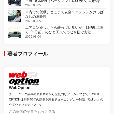
「BURGMAN（バーグマン）400 ABS」の仕様を
変更し、8月18日に発売
2026.08.05
車内での仮眠、どこまで安全？エンジンかけっぱ
なしの危険性
2026.08.05
エアコンをつけたら酸っぱい臭いが…目的地に着
く「3分前」のひと工夫でカビを防ぐ方法
2026.08.04
著者プロフィール
WebOption
チューニング業界の最新動向から歴史的なアーカイブまで！ WEB
OPTIONは創刊40年の歴史を誇るチューニングカー雑誌『Option』の
公式ウェブメディアです。
この著者の記事をもっと見る