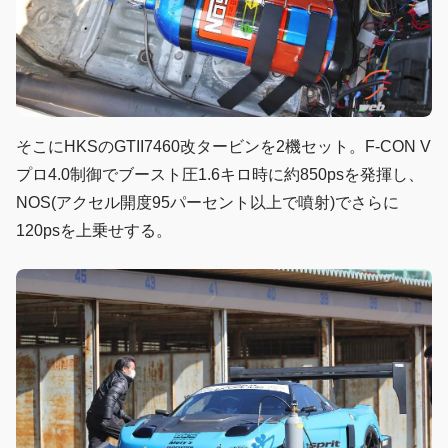
そこにHKSのGTII7460改タービンを2機セット。F-CON V
プロ4.0制御でブースト圧1.6キロ時に約850psを発揮し、
NOS(アクセル開度95パーセント以上で噴射)でさらに
120psを上乗せする。