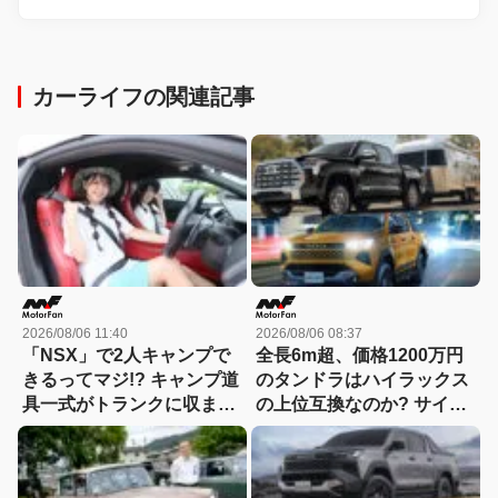
カーライフの関連記事
2026/08/06 11:40
2026/08/06 08:37
「NSX」で2人キャンプで
全長6m超、価格1200万円
きるってマジ!? キャンプ道
のタンドラはハイラックス
具一式がトランクに収まっ
の上位互換なのか? サイ
た！「シビックRS」なら
ズ・装備・走り・価格を徹
車中泊もできる【Hondaキ
底比較して分かった決定的
ャンプ】
な違い 【新型ハイラックス