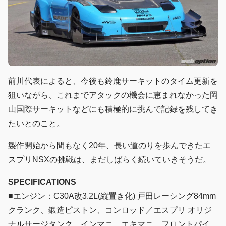
前川代表によると、今後も鈴鹿サーキットのタイム更新を
狙いながら、これまでアタックの機会に恵まれなかった岡
山国際サーキットなどにも積極的に挑んで記録を残してき
たいとのこと。
製作開始から間もなく20年、長い道のりを歩んできたエ
スプリNSXの挑戦は、まだしばらく続いていきそうだ。
SPECIFICATIONS
■エンジン：C30A改3.2L(縦置き化) 戸田レーシング84mm
クランク、鍛造ピストン、コンロッド／エスプリ オリジ
ナルサージタンク、インマニ、エキマニ、フロントパイ