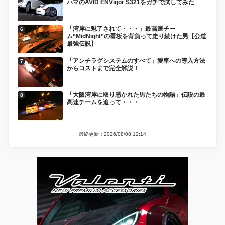
ハマのAVID ENVigor S321をガチで試してみた
「湾岸に魅了されて・・・」最高速チー
ム“MidNight”の看板を背負って走り続けた男【公道
最強伝説】
「アンチラグシステムのすべて」愛車への導入方法
からコストまで完全解説！
「大阪湾岸に取り憑かれた男たちの物語」伝説の最
高速チームを追って・・・
最終更新：2026/08/08 12:14