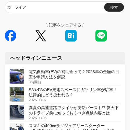
検索
\
記事をシェアする
/
ヘッドラインニュース
電気自動車(EV)の補助金って？2026年の金額の目
安や申請方法を解説
3時間前
SAやPAのEV充電スペースにガソリン車が駐車！
法律的にどう扱われる？
2026.08.07
真夏の高速道路でタイヤが突然バースト!? 炎天下
のドライブ前に知っておくべき点検内容とは
2026.08.06
スズキの400ccラグジュアリースクーター