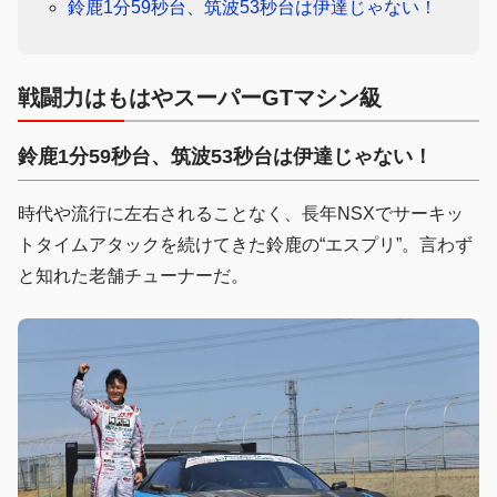
鈴鹿1分59秒台、筑波53秒台は伊達じゃない！
戦闘力はもはやスーパーGTマシン級
鈴鹿1分59秒台、筑波53秒台は伊達じゃない！
時代や流行に左右されることなく、長年NSXでサーキッ
トタイムアタックを続けてきた鈴鹿の“エスプリ”。言わず
と知れた老舗チューナーだ。