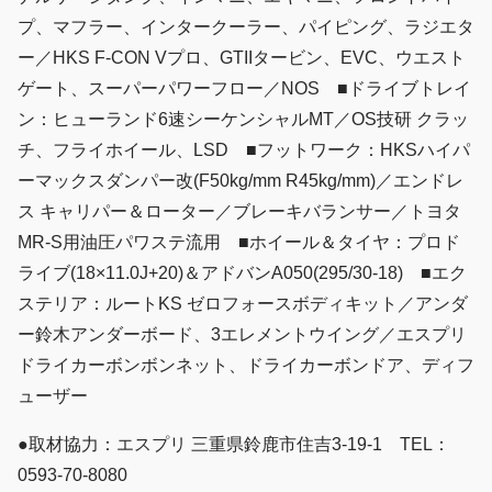
プ、マフラー、インタークーラー、パイピング、ラジエタ
ー／HKS F-CON Vプロ、GTIIタービン、EVC、ウエスト
ゲート、スーパーパワーフロー／NOS ■ドライブトレイ
ン：ヒューランド6速シーケンシャルMT／OS技研 クラッ
チ、フライホイール、LSD ■フットワーク：HKSハイパ
ーマックスダンパー改(F50kg/mm R45kg/mm)／エンドレ
ス キャリパー＆ローター／ブレーキバランサー／トヨタ
MR-S用油圧パワステ流用 ■ホイール＆タイヤ：プロド
ライブ(18×11.0J+20)＆アドバンA050(295/30-18) ■エク
ステリア：ルートKS ゼロフォースボディキット／アンダ
ー鈴木アンダーボード、3エレメントウイング／エスプリ
ドライカーボンボンネット、ドライカーボンドア、ディフ
ューザー
●取材協力：エスプリ 三重県鈴鹿市住吉3-19-1 TEL：
0593-70-8080