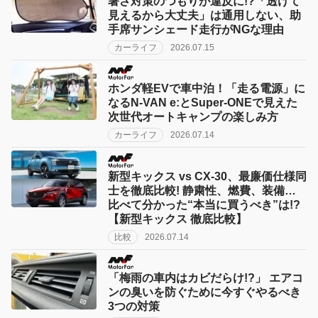
暑さ対策のつもりが違反に!?「透けて
見えるから大丈夫」は通用しない、助
手席サンシェード走行がNGな理由
カーライフ
2026.07.15
ホンダ軽EVで車中泊！「走る電源」に
なるN-VAN e:とSuper-ONEで見えた
次世代オートキャンプの楽しみ方
カーライフ
2026.07.14
新型キックス vs CX-30、最廉価仕様同
士を徹底比較! 静粛性、燃費、装備…
比べて分かった“本当に買うべき”は!?
【新型キックス 徹底比較】
比較
2026.07.14
「梅雨の車内はカビだらけ!?」 エアコ
ンの臭いを防ぐために今すぐやるべき
3つの対策