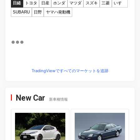
日経
トヨタ
日産
ホンダ
マツダ
スズキ
三菱
いすゞ
SUBARU
日野
ヤマハ発動機
TradingViewですべてのマーケットを追跡
New Car
新車種情報