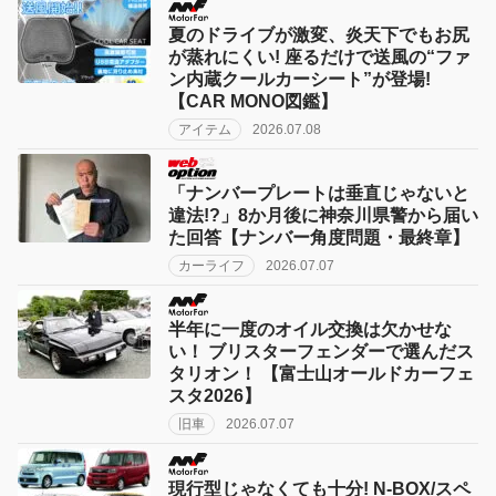
夏のドライブが激変、炎天下でもお尻
が蒸れにくい! 座るだけで送風の“ファ
ン内蔵クールカーシート”が登場!
【CAR MONO図鑑】
アイテム
2026.07.08
「ナンバープレートは垂直じゃないと
違法!?」8か月後に神奈川県警から届い
た回答【ナンバー角度問題・最終章】
カーライフ
2026.07.07
半年に一度のオイル交換は欠かせな
い！ ブリスターフェンダーで選んだス
タリオン！ 【富士山オールドカーフェ
スタ2026】
旧車
2026.07.07
現行型じゃなくても十分! N-BOX/スペ