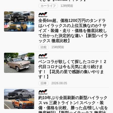
カーライフ
12時間前
全長6m超、価格1200万円のタンドラ
はハイラックスの上位互換なのか? サ
イズ・装備・走り・価格を徹底比較し
て分かった決定的な違い 【新型ハイラ
ックス 徹底比較】
比較
15時間前
ベンコラが欲しくて探したコロナ！ 2
代目コロナは今も元気に走り続けま
す！ 【花見の里で感謝の集いやりま
す！】
旧車
2026.08.05
約10年ぶり全面刷新の新型ハイラック
ス vs 三菱トライトン! スペック・装
備・価格を比較、勝った点/惜しい点を
徹底検証! 【新型ハイラックス 徹底比