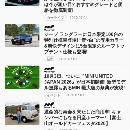
は今が狙い目? おすすめグレードと価
格を徹底調査!
カーライフ
2026.07.04
ジープ ラングラーに日本限定100台の
特別仕様車登場! “青×白”の専用カラー
&爽快デザインに5台限定のルーフトッ
プテント仕様も登場!
新型
2026.07.03
10月3日、ついに『MINI UNITED
JAPAN 2026』が日本初開催! 新型モデ
ル披露もあるMINI最大級の祭典が実現!
イベント
2026.07.03
運命的な再会を果たした商用車! キャ
ンパーにもなる日産ホーマー! 【富士
山オールドカーフェスタ2026】