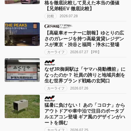
格を徹底比較して見えた本当の価値
【兄弟軽EV 徹底比較】
比較
2026.07.28
【高級車オーナーに朗報】ゆとりの広
さのガレージを持つ高級賃貸レジデン
スが東京・渋谷と福岡・浄水に登場
カーライフ
2026.07.27 【PR】
なぜJR御厨駅は「ヤマハ発動機前」に
なったのか？ 社員の誇りと地域共創を
生む世界ブランド戦略の玄関口
カーライフ
2026.07.26
猛暑に負けない！ あの「コロナ」から
アウトドアや車中泊で注目のポータブ
ルエアコン登場 ギア風のデザインがハ
ートを掴む
カーライフ
2026.07.25