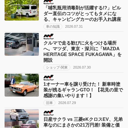
「哺乳瓶用消毒剤が活躍する!?」ビル
ダー直伝のコツがとってもタメにな
る、キャンピングカーのお手入れ講座
車の知識
2026.07.31
クルマで走る歓びに火をつける場所
へ。マツダ、東京・深川に「MAZDA
HERITAGE SPACE FUKAGAWA」を
開設
ショップ-関東
2026.07.30
1オーナー車を譲り受けた！ 新車時塗
装が残るギャランGTO！ 【花見の里で
感謝の集いやります！】
旧車
2026.07.29
日産サクラ vs 三菱eKクロスEV、兄弟
車なのにまさかの21万円差! 装備と価