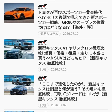
トヨタが再びスポーツカー黄金時代
へ!? セリカ復活で見えてきた新スポー
ツカー戦略、GR86やスープラの位置
づけはどうなる!? 【海外・評】
業界人コラム
2026.07.10
新型キックス vs ヤリスクロス徹底比
較! 燃費・価格・後席・走り…本当に
買うべきSUVはどっちだ!? 【新型キッ
クス 徹底比較】
比較
2026.07.10
「ここまで進化したのか!」 新型キッ
クスは旧型と何が違う? その違いを徹
底比較、“買い”グレードはコレだ!【新
型キックス 徹底比較】
比較
2026.07.09