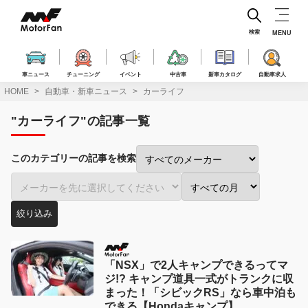
コ
ン
テ
検索
MENU
ン
ツ
へ
車ニュース
チューニング
イベント
中古車
新車カタログ
自動車求人
ス
HOME
自動車・新車ニュース
カーライフ
キ
ッ
"カーライフ"の記事一覧
プ
このカテゴリーの記事を検索
メ
車
投
ー
種
稿
絞り込み
カ
で
月
ー
絞
で
で
り
絞
絞
込
り
「NSX」で2人キャンプできるってマ
り
み:
込
ジ!? キャンプ道具一式がトランクに収
込
み:
まった！「シビックRS」なら車中泊も
み:
できる【Hondaキャンプ】