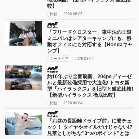
較】
比較
2026.08.05
「フリードクロスター」車中泊の王道
ミニバンはシアターキャンプにも、移
動オフィスにも対応する【Hondaキャ
ンプ】
カーライフ
2026.08.04
約10年ぶり全面刷新、204psディーゼ
ルと最新装備採用で大進化! トヨタ新
型『ハイラックス』を旧型と徹底比較!
【新型ハイラックス 徹底比較】
比較
2026.08.04
「お盆の長距離ドライブ前」に要チェ
ック！ タイヤやオイルだけじゃない!?
見落としがちな“3つのポイント”とは