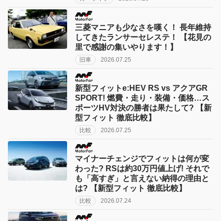
三菱マニアも少なさを嘆く！ 長年維持
してきたランサーセレステ！ 【花見の
里で感謝の集いやります！】
旧車
2026.07.25
新型フィットe:HEV RS vs アクアGR
SPORT! 燃費・走り・装備・価格…ス
ポーツHV対決の勝者は果たして? 【新
型フィット 徹底比較】
比較
2026.07.25
マイナーチェンジでフィットは何が変
わった? RSは約30万円値上げ! それで
も「高すぎ」と言えない納得の理由と
は? 【新型フィット 徹底比較】
比較
2026.07.24