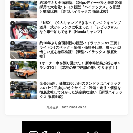
約10年ぶり全面刷新、204psディーゼルと最新装備
採用で大進化! トヨタ新型『ハイラックス』を旧型
と徹底比較! 【新型ハイラックス 徹底比較】
「NSX」で2人キャンプできるってマジ!? キャンプ
道具一式がトランクに収まった！「シビックRS」
なら車中泊もできる【Hondaキャンプ】
約10年ぶり全面刷新の新型ハイラックス vs 三菱ト
ライトン! スペック・装備・価格を比較、勝った点/
惜しい点を徹底検証! 【新型ハイラックス 徹底比
較】
1オーナー車を譲り受けた！ 新車時塗装が残るギャ
ランGTO！ 【花見の里で感謝の集いやります！】
全長6m超、価格1200万円のタンドラはハイラック
スの上位互換なのか? サイズ・装備・走り・価格を
徹底比較して分かった決定的な違い 【新型ハイラッ
クス 徹底比較】
最終更新：2026/08/07 00:08