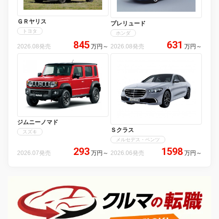
ＧＲヤリス
プレリュード
トヨタ
ホンダ
845
631
2026.08発売
万円
～
2026.08発売
万円
～
ジムニーノマド
Ｓクラス
スズキ
メルセデス・ベンツ
293
1598
2026.07発売
万円
～
2026.06発売
万円
～