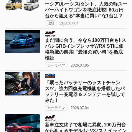
ーシア/ルークス/タント、人気の軽スー
パーハイトワゴンを徹底比較! 60万円
台から狙える“本当に買い”な1台は？
比較
2026.07.07
まだ間に合う、今なら100万円台も! ス
バル GRBインプレッサWRX STIに価
格急騰の前兆! “最後の買い時”を徹底
検証
カーライフ
2026.07.05
「弱ったバッテリーのラストチャン
ス!?」強力回復充電機能を搭載したバ
ッテリー充電器＆メンテナーを試して
みた！
カーライフ
2026.07.04
新車注文終了で相場に異変､100万円台
から狙えるモデルも! V37スカイライン