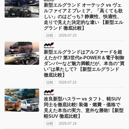
新型エルグランド オーテック vs ヴェ
ルファイア Z プレミア、「高くても欲
しい」のはどっち? 静粛性、快適性、
走りで見えた決定的な違い 【新型エル
グランド 徹底比較】
比較
2026.07.23
新型エルグランドはアルファードを超
えたか!? 第3世代e-POWER＆電子制御
ダンパーなど魅力満載だが、本当の“買
い”は果たして? 【新型エルグランド
徹底比較】
比較
2026.07.22
改良新型ハスラー vs タフト、軽SUV
同士を徹底比較! 装備・燃費・価格で
見えた本当の実力、意外な勝敗!【新型
軽SUV 徹底比較】
比較
2026.07.19