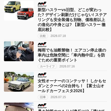
新型ハスラーvs旧型、どこが変わっ
た? デザイン刷新だけじゃない! ステア
リングも安全装備も別物、価格差以上
の進化の中身とは? 【新型ハスラー 徹
底比較】
比較
2026.07.18
梅雨でも油断禁物！ エアコン停止後の
車内は危険空間に「車内熱中症」を防
ぐための重要ポイント
カーライフ
2026.07.16
女性オーナーのコンテッサ！ しかもセ
ダンとクーペの2台持ち！ 【富士山オ
ールドカーフェスタ2026】
旧車
2026.07.15