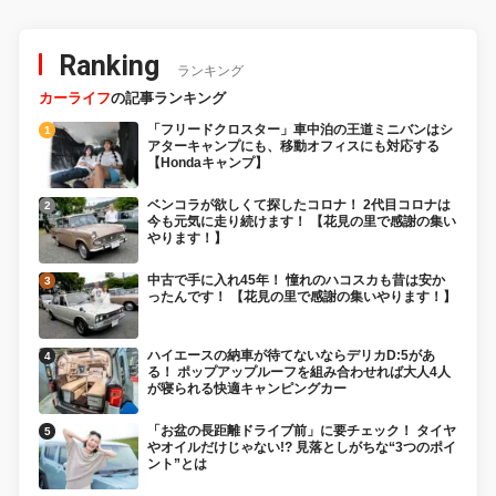
Ranking
ランキング
カーライフ
の記事ランキング
「フリードクロスター」車中泊の王道ミニバンはシ
アターキャンプにも、移動オフィスにも対応する
【Hondaキャンプ】
ベンコラが欲しくて探したコロナ！ 2代目コロナは
今も元気に走り続けます！ 【花見の里で感謝の集い
やります！】
中古で手に入れ45年！ 憧れのハコスカも昔は安か
ったんです！ 【花見の里で感謝の集いやります！】
ハイエースの納車が待てないならデリカD:5があ
る！ ポップアップルーフを組み合わせれば大人4人
が寝られる快適キャンピングカー
「お盆の長距離ドライブ前」に要チェック！ タイヤ
やオイルだけじゃない!? 見落としがちな“3つのポイ
ント”とは