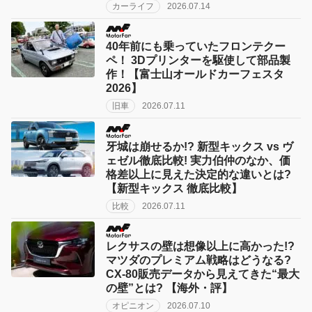
カーライフ
2026.07.14
40年前にも乗っていたフロンテクー
ペ！ 3Dプリンターを駆使して部品製
作！【富士山オールドカーフェスタ
2026】
旧車
2026.07.11
牙城は崩せるか!? 新型キックス vs ヴ
ェゼル徹底比較! 実力伯仲のなか、価
格差以上に見えた決定的な違いとは?
【新型キックス 徹底比較】
比較
2026.07.11
レクサスの壁は想像以上に高かった!?
マツダのプレミアム戦略はどうなる?
CX-80販売データから見えてきた“最大
の壁”とは? 【海外・評】
オピニオン
2026.07.10