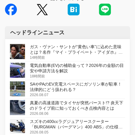
ヘッドラインニュース
ガス・ヴァン・サントが“黄色い車”に込めた意味
とは？名作『マイ・プライベート・アイダホ』が
初のデジタルリマスター版で復活
14時間前
電気自動車(EV)の補助金って？2026年の金額の目
安や申請方法を解説
18時間前
SAやPAのEV充電スペースにガソリン車が駐車！
法律的にどう扱われる？
2026.08.07
真夏の高速道路でタイヤが突然バースト!? 炎天下
のドライブ前に知っておくべき点検内容とは
2026.08.06
スズキの400ccラグジュアリースクーター
「BURGMAN（バーグマン）400 ABS」の仕様を
変更し、8月18日に発売
2026.08.05