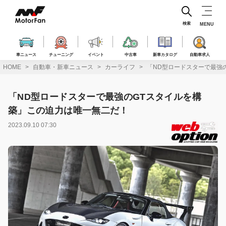
コ
ン
テ
検索
MENU
ン
ツ
へ
車ニュース
チューニング
イベント
中古車
新車カタログ
自動車求人
ス
HOME
自動車・新車ニュース
カーライフ
「ND型ロードスターで最強
キ
ッ
プ
「ND型ロードスターで最強のGTスタイルを構
築」この迫力は唯一無二だ！
2023.09.10 07:30