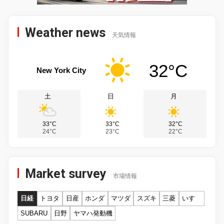
Weather news
天気情報
32°C
New York City
土
日
月
33°C
33°C
32°C
24°C
23°C
22°C
Market survey
市場情報
日経
トヨタ
日産
ホンダ
マツダ
スズキ
三菱
いすゞ
SUBARU
日野
ヤマハ発動機