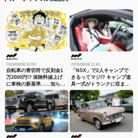
2026/08/08 20:00
2026/08/06 11:40
自転車の青切符で反則金1
「NSX」で2人キャンプで
万2000円!? 保険料値上げ
きるってマジ!? キャンプ道
に車検の新基準……知らな
具一式がトランクに収まっ
いと損する！カーライフの
た！「シビックRS」なら
新常識総まとめ
車中泊もできる【Hondaキ
ャンプ】