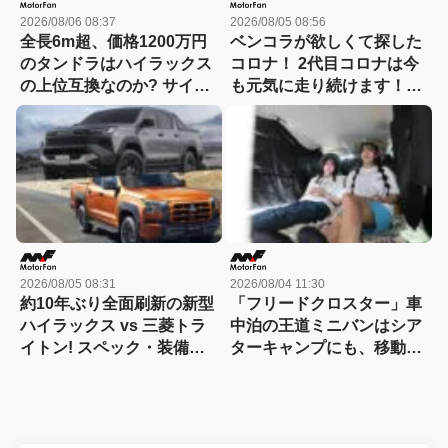
2026/08/06 08:37
2026/08/05 08:56
全長6m超、価格1200万円
ベンコラが欲しくて探した
のタンドラはハイラックス
コロナ！ 2代目コロナは今
の上位互換なのか? サイ
も元気に走り続けます！
ズ・装備・走り・価格を徹
【花見の里で感謝の集いや
底比較して分かった決定的
ります！】
な違い 【新型ハイラックス
徹底比較】
2026/08/05 08:31
2026/08/04 11:30
約10年ぶり全面刷新の新型
「フリードクロスター」車
ハイラックス vs 三菱トラ
中泊の王道ミニバンはシア
イトン! スペック・装備・
ターキャンプにも、移動オ
価格を比較、勝った点/惜し
フィスにも対応する
い点を徹底検証! 【新型ハ
【Hondaキャンプ】
イラックス 徹底比較】