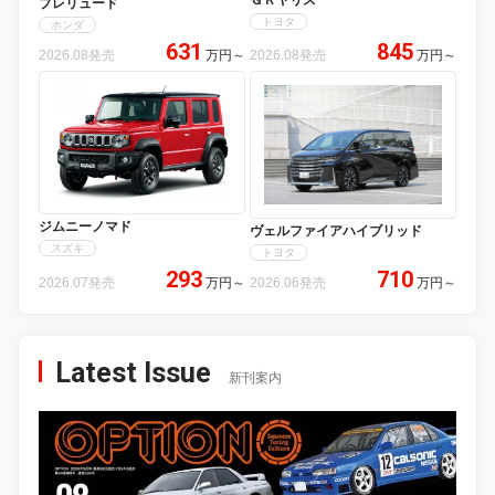
プレリュード
トヨタ
ホンダ
631
845
2026.08発売
万円
～
2026.08発売
万円
～
ジムニーノマド
ヴェルファイアハイブリッド
スズキ
トヨタ
293
710
2026.07発売
万円
～
2026.06発売
万円
～
Latest Issue
新刊案内