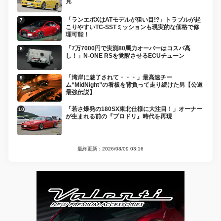
見
「ランエボXはATモデルが狙い目!?」トラブルが起
こりやすいTC-SSTミッションも現実的な価格で修
理可能！
「7万7000円で実測80馬力オーバーはコスパ高
し！」N-ONE RSを覚醒させるECUチューン
「湾岸に魅了されて・・・」最高速チー
ム“MidNight”の看板を背負って走り続けた男【公道
最強伝説】
「若さ爆発の180SX東北仕様に大注目！」オーナー
が生まれる前の『プロドリ』時代を再現
最終更新：2026/08/09 03:16