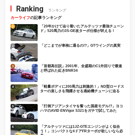
Ranking
ランキング
カーライフ
の記事ランキング
「20年かけて辿り着いたアルテッツァ最強チューン
ド」520馬力の3S-GE改ターボ仕様が吠える！
「どこまでが車検に通るの!?」GTウイングの真実
「首都高伝説」2001年、全盛期のC1外回りで最速
と呼ばれた紅きBNR34
「軽量ボディに200馬力は刺激的！」ND型ロードス
ターの楽しさを飛躍させる過給機チューンに迫る
「打倒アジアンタイヤを誓った国産モデル!?」ヨコ
ハマのAVID ENVigor S321をガチで試してみた
「アルテッツァには1JZ-GTEエンジンがよく似合
う！」コンパクトな4ドアFRターボが欲しいなら必