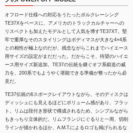
オフロード仕様への対応をうたったボルクレーシング
TE37Xをベースに、アメリカのトラックカルチャーへの
リスペクトも加えたモデルとして人気を博すTE37XT。堅
牢で重厚なそのスタイリングはボディマスが大きな4×4系
との相性が極上なのだが、残念ながらこれまでハイエース
用サイズの設定がまだだった。だからこそ、待望のハイエ
ース用サイズ新追加。TE37の伝統を継ぐオフ系鍛造の威
力を、200系でもようやく堪能できる準備が整ったから必
見だ。
TE37伝統の6スポークレイアウトながら、そのディスクは
ディッシュにも見えるほどにボリューム感があり、フラッ
ト。リムは段付き形状で構成されるため、シンプルながら
もきっちり立体的だ。リムフランジにぐるりと一周、切削
ラインが描かれるほか、A.M.T.によるロゴも掲げられるな