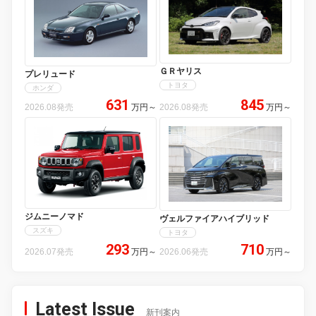
ＧＲヤリス
プレリュード
トヨタ
ホンダ
631
845
2026.08発売
万円
～
2026.08発売
万円
～
ジムニーノマド
ヴェルファイアハイブリッド
スズキ
トヨタ
293
710
2026.07発売
万円
～
2026.06発売
万円
～
Latest Issue
新刊案内