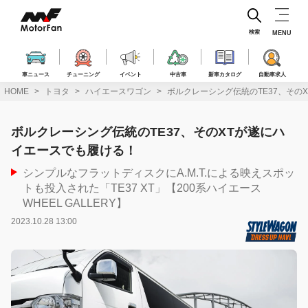
コ
ン
テ
検索
MENU
ン
ツ
へ
車ニュース
チューニング
イベント
中古車
新車カタログ
自動車求人
ス
HOME
トヨタ
ハイエースワゴン
ボルクレーシング伝統のTE37、その
キ
ッ
プ
ボルクレーシング伝統のTE37、そのXTが遂にハ
イエースでも履ける！
シンプルなフラットディスクにA.M.T.による映えスポッ
トも投入された「TE37 XT」【200系ハイエース
WHEEL GALLERY】
2023.10.28 13:00