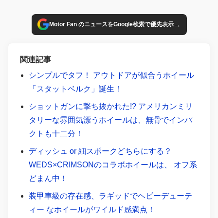
至高の1本を探し出そう！
→
Motor Fan のニュースをGoogle検索で優先表示
関連記事
シンプルでタフ！ アウトドアが似合うホイール
「スタットベルク」誕生！
ショットガンに撃ち抜かれた!? アメリカンミリ
タリーな雰囲気漂うホイールは、無骨でインパ
クトも十二分！
ディッシュ or 細スポークどちらにする？
WEDS×CRIMSONのコラボホイールは、 オフ系
どまん中！
装甲車級の存在感、ラギッドでヘビーデューテ
ィー なホイールがワイルド感満点！