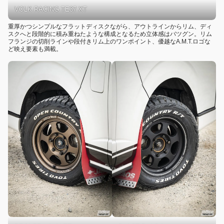
VOLK RACING TE37 XT
重厚かつシンプルなフラットディスクながら、アウトラインからリム、ディ
スクへと段階的に積み重ねたような構成となるため立体感はバツグン。リム
フランジの切削ラインや段付きリム上のワンポイント、優越なA.M.T.ロゴな
ど映え要素も満載。