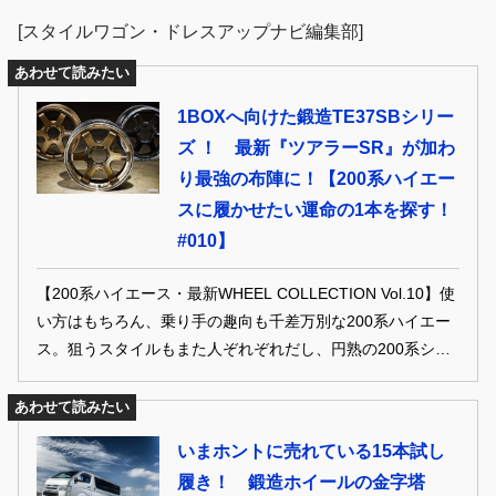
[スタイルワゴン・ドレスアップナビ編集部]
あわせて読みたい
1BOXへ向けた鍛造TE37SBシリー
ズ ！ 最新『ツアラーSR』が加わ
り最強の布陣に！【200系ハイエー
スに履かせたい運命の1本を探す！
#010】
【200系ハイエース・最新WHEEL COLLECTION Vol.10】使
い方はもちろん、乗り手の趣向も千差万別な200系ハイエー
ス。狙うスタイルもまた人ぞれぞれだし、円熟の200系シー
ンには様々なホイールが存在する。ココでは今旬のスタイル
にハマる1本から、超鉄板モデルまでを厳選。失敗のない確
あわせて読みたい
実な6-139.7モデルと運命の出会いを果たして欲しい。
いまホントに売れている15本試し
履き！ 鍛造ホイールの金字塔