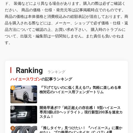
ド、 装備などにより異なる場合があります。購入の際は必ずご確認く
ださい。 商品の価格・仕様・発売元等は記事掲載時点でのものです。
商品の価格は本体価格と消費税込みの総額表記が混在しております。商
品を購入される際などには、メーカー、ショップで必ず価格・仕様・返
品方法についてご確認の上、お買い求め下さい。 購入時のトラブルに
ついて、出版元・編集部は一切関知しません。また責任も負いかねま
す。
Ranking
ランキング
ハイエースワゴン
の記事ランキング
『下げてないのに低く見える!?』気軽に楽しめる車
検対応のハイエース用フェンダートリム
開発早過ぎ!?「純正超えの存在感！ 9型ハイエース
専用3眼LEDヘッドライト」現行新型200系を速攻カ
スタム！
「推しタイヤ」見つけたい！ 『ハイエース』に履か
せたい、プロ推奨のバンタイヤ（C／LT）4選