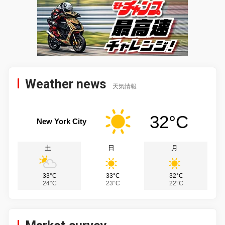
Weather news
天気情報
32°C
New York City
土
日
月
33°C
33°C
32°C
24°C
23°C
22°C