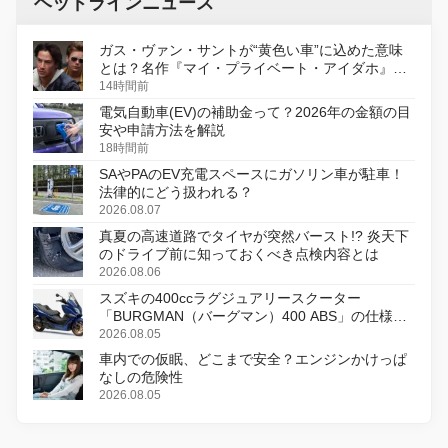
ヘッドラインニュース
ガス・ヴァン・サントが“黄色い車”に込めた意味
とは？名作『マイ・プライベート・アイダホ』が
初のデジタルリマスター版で復活
14時間前
電気自動車(EV)の補助金って？2026年の金額の目
安や申請方法を解説
18時間前
SAやPAのEV充電スペースにガソリン車が駐車！
法律的にどう扱われる？
2026.08.07
真夏の高速道路でタイヤが突然バースト!? 炎天下
のドライブ前に知っておくべき点検内容とは
2026.08.06
スズキの400ccラグジュアリースクーター
「BURGMAN（バーグマン）400 ABS」の仕様を
変更し、8月18日に発売
2026.08.05
車内での仮眠、どこまで安全？エンジンかけっぱ
なしの危険性
2026.08.05