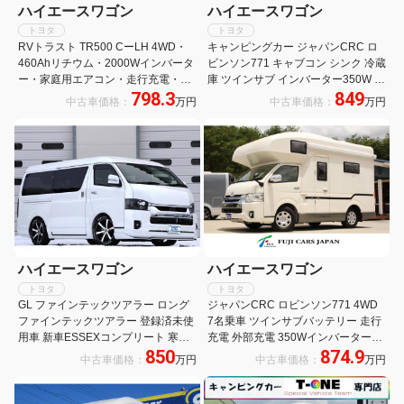
ハイエースワゴン
ハイエースワゴン
トヨタ
トヨタ
RVトラスト TR500 CーLH 4WD・
キャンピングカー ジャパンCRC ロ
460Ahリチウム・2000Wインバータ
ビンソン771 キャブコン シンク 冷蔵
ー・家庭用エアコン・走行充電・外
庫 ツインサブ インバーター350W べ
798.3
849
部充電・シンク・レンジ・45L冷蔵
バスト製FFヒーター 液晶テレビ マ
中古車価格：
万円
中古車価格：
万円
庫・後席TV・FFヒーター・遮光スク
ックスファン ナビ バックカメラ
リーン・マルチルーム・フルセグナ
ETC 常時モニター サイドオーニング
ビ・デジタルミラー
地デジチューナー
ハイエースワゴン
ハイエースワゴン
トヨタ
トヨタ
GL ファインテックツアラー ロング
ジャパンCRC ロビンソン771 4WD
ファインテックツアラー 登録済未使
7名乗車 ツインサブバッテリー 走行
用車 新車ESSEXコンプリート 寒冷
充電 外部充電 350Wインバーター
850
874.9
地仕様 パノラミックビュー 両側パワ
FFヒーター 冷蔵庫 TV マックスファ
中古車価格：
万円
中古車価格：
万円
スラ パワーバックドア 運助イージー
ン サイドオーニング メモリーナビ
クローズ ESSEXエアロ 玄武ローダ
バックカメラ キャンピングカー
ウン