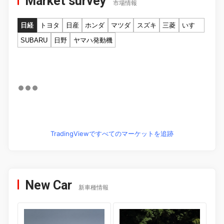
Market survey
市場情報
日経
トヨタ
日産
ホンダ
マツダ
スズキ
三菱
いすゞ
SUBARU
日野
ヤマハ発動機
TradingViewですべてのマーケットを追跡
New Car
新車種情報