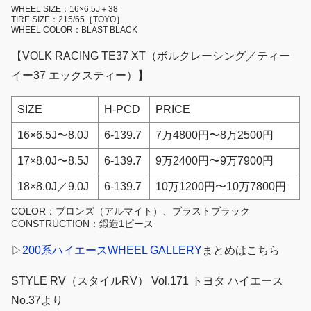
WHEEL SIZE：16×6.5J＋38
TIRE SIZE：215/65［TOYO］
WHEEL COLOR：BLAST BLACK
【VOLK RACING TE37 XT（ボルクレーシング／ティー
イー37 エックスティー）】
SIZE
H-PCD
PRICE
16×6.5J〜8.0J
6-139.7
7万4800円〜8万2500円
17×8.0J〜8.5J
6-139.7
9万2400円〜9万7900円
18×8.0J／9.0J
6-139.7
10万1200円〜10万7800円
COLOR：ブロンズ（アルマイト）、ブラストブラック
CONSTRUCTION：鍛造1ピース
▷
200系ハイエースWHEEL GALLERY
まとめはこちら
STYLE RV（スタイルRV） Vol.171 トヨタ ハイエース
No.37より