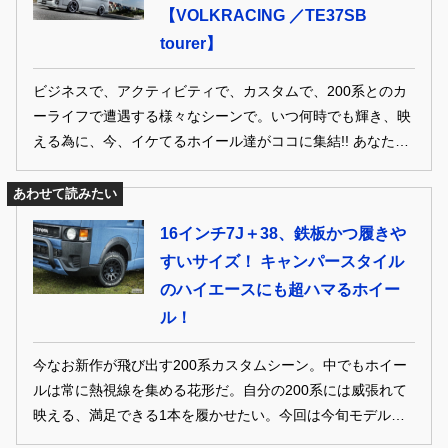
【VOLKRACING ／TE37SB
tourer】
ビジネスで、アクティビティで、カスタムで、200系とのカ
ーライフで遭遇する様々なシーンで。いつ何時でも輝き、映
える為に、今、イケてるホイール達がココに集結!! あなたの
ハイエースが見違える、そんな至高の1本との出会いをどう
ぞ。
あわせて読みたい
16インチ7J＋38、鉄板かつ履きや
すいサイズ！ キャンパースタイル
のハイエースにも超ハマるホイー
ル！
今なお新作が飛び出す200系カスタムシーン。中でもホイー
ルは常に熱視線を集める花形だ。自分の200系には威張れて
映える、満足できる1本を履かせたい。今回は今旬モデルか
ら、王道の人気作までズラリセレクト。絶対に間違いの無い