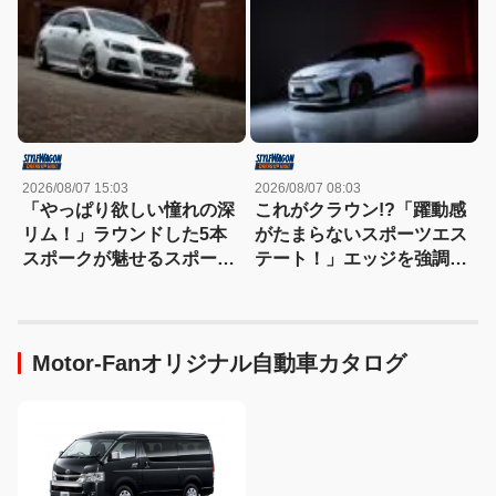
2026/08/07 15:03
2026/08/07 08:03
「やっぱり欲しい憧れの深
これがクラウン!?「躍動感
リム！」ラウンドした5本
がたまらないスポーツエス
スポークが魅せるスポーツ
テート！」エッジを強調し
コンケイブを履いてみた
たエアロに22インチホイー
い！
ルで武装
Motor-Fanオリジナル自動車カタログ