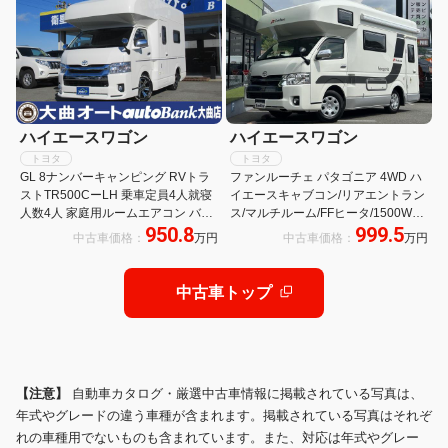
ハイエースワゴン
ハイエースワゴン
トヨタ
トヨタ
GL 8ナンバーキャンピング RVトラ
ファンルーチェ パタゴニア 4WD ハ
ストTR500CーLH 乗車定員4人就寝
イエースキャブコン/リアエントラン
人数4人 家庭用ルームエアコン バン
ス/マルチルーム/FFヒータ/1500Wイ
950.8
999.5
クベッド ソファー ベッド テーブル
ンバータ/ツインサブBT/MAXFAN/サ
中古車価格：
万円
中古車価格：
万円
シンク 給排水タンク シューズBOX
イドオーニング/リアTV/UIビークル
傘立て 禁煙車
ショックアブソーバー・スタビライ
ザー
中古車トップ
【注意】
自動車カタログ・厳選中古車情報に掲載されている写真は、
年式やグレードの違う車種が含まれます。掲載されている写真はそれぞ
れの車種用でないものも含まれています。また、対応は年式やグレー