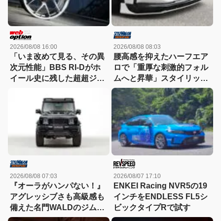
2026/08/08 16:00
2026/08/08 08:03
「いま改めて見る、その異
腰高感を抑えたハーフエア
次元性能」BBS RI-Dがホ
ロで「重厚な刺激的フォル
イール史に残した超超ジュ
ムへと昇華」スタイリッシ
ラルミンの衝撃
ュなエステートを構築
2026/08/08 07:03
2026/08/07 17:10
『オーラがハンパない！』
ENKEI Racing NVR5の19
アグレッシブさも高級感も
インチをENDLESS FL5シ
備えた名門WALDのジムニ
ビックタイプRで試す
ーノマド用ボディキット