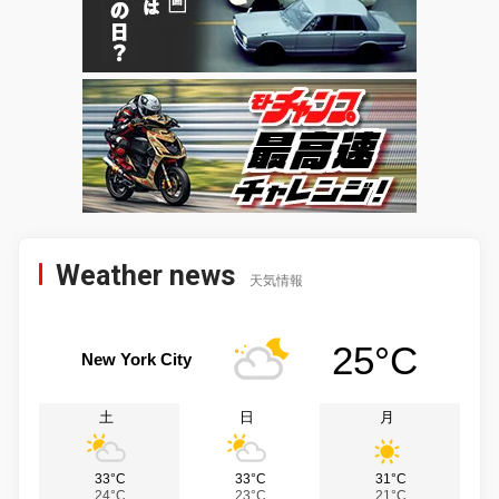
Weather news
天気情報
25°C
New York City
土
日
月
33°C
33°C
31°C
24°C
23°C
21°C