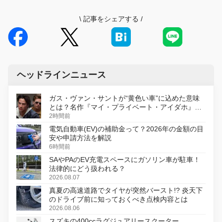
\
記事をシェアする
/
ヘッドラインニュース
ガス・ヴァン・サントが“黄色い車”に込めた意味
とは？名作『マイ・プライベート・アイダホ』が
初のデジタルリマスター版で復活
2時間前
電気自動車(EV)の補助金って？2026年の金額の目
安や申請方法を解説
6時間前
SAやPAのEV充電スペースにガソリン車が駐車！
法律的にどう扱われる？
2026.08.07
真夏の高速道路でタイヤが突然バースト!? 炎天下
のドライブ前に知っておくべき点検内容とは
2026.08.06
スズキの400ccラグジュアリースクーター