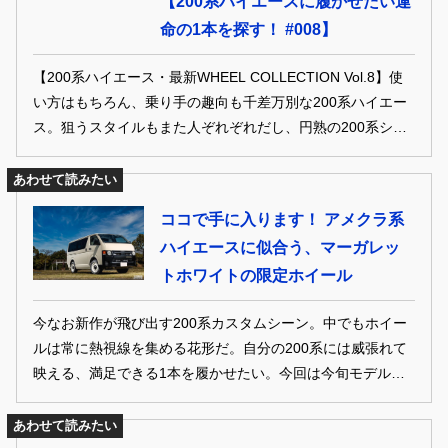
【200系ハイエースに履かせたい運
命の1本を探す！ #008】
【200系ハイエース・最新WHEEL COLLECTION Vol.8】使
い方はもちろん、乗り手の趣向も千差万別な200系ハイエー
ス。狙うスタイルもまた人ぞれぞれだし、円熟の200系シー
ンには様々なホイールが存在する。ココでは今旬のスタイル
にハマる1本から、超鉄板モデルまでを厳選。失敗のない確
あわせて読みたい
実な6-139.7モデルと運命の出会いを果たして欲しい。
ココで手に入ります！ アメクラ系
ハイエースに似合う、マーガレッ
トホワイトの限定ホイール
今なお新作が飛び出す200系カスタムシーン。中でもホイー
ルは常に熱視線を集める花形だ。自分の200系には威張れて
映える、満足できる1本を履かせたい。今回は今旬モデルか
ら、王道の人気作までズラリセレクト。絶対に間違いの無い
至高の1本を探し出そう！
あわせて読みたい