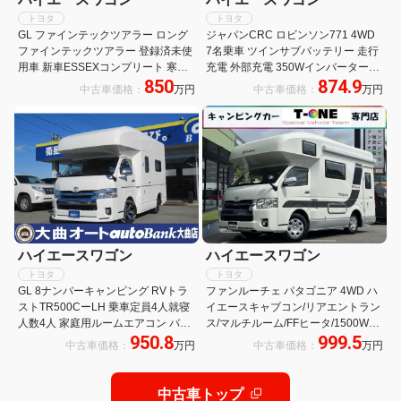
トヨタ
トヨタ
GL ファインテックツアラー ロング
ジャパンCRC ロビンソン771 4WD
ファインテックツアラー 登録済未使
7名乗車 ツインサブバッテリー 走行
用車 新車ESSEXコンプリート 寒冷
充電 外部充電 350Wインバーター
850
874.9
地仕様 パノラミックビュー 両側パワ
FFヒーター 冷蔵庫 TV マックスファ
中古車価格：
万円
中古車価格：
万円
スラ パワーバックドア 運助イージー
ン サイドオーニング メモリーナビ
クローズ ESSEXエアロ 玄武ローダ
バックカメラ キャンピングカー
ウン
ハイエースワゴン
ハイエースワゴン
トヨタ
トヨタ
GL 8ナンバーキャンピング RVトラ
ファンルーチェ パタゴニア 4WD ハ
ストTR500CーLH 乗車定員4人就寝
イエースキャブコン/リアエントラン
人数4人 家庭用ルームエアコン バン
ス/マルチルーム/FFヒータ/1500Wイ
950.8
999.5
クベッド ソファー ベッド テーブル
ンバータ/ツインサブBT/MAXFAN/サ
中古車価格：
万円
中古車価格：
万円
シンク 給排水タンク シューズBOX
イドオーニング/リアTV/UIビークル
傘立て 禁煙車
ショックアブソーバー・スタビライ
ザー
中古車トップ