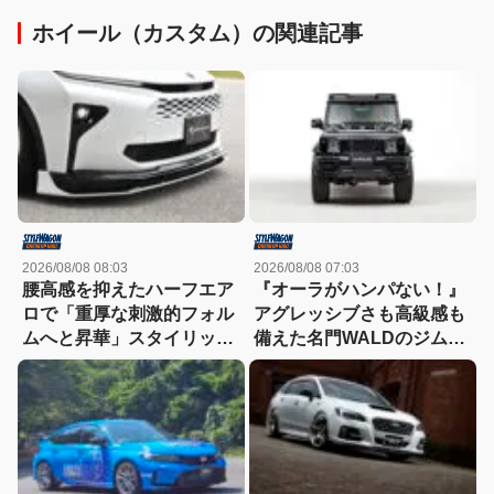
ホイール（カスタム）の関連記事
2026/08/08 08:03
2026/08/08 07:03
腰高感を抑えたハーフエア
『オーラがハンパない！』
ロで「重厚な刺激的フォル
アグレッシブさも高級感も
ムへと昇華」スタイリッシ
備えた名門WALDのジムニ
ュなエステートを構築
ーノマド用ボディキット