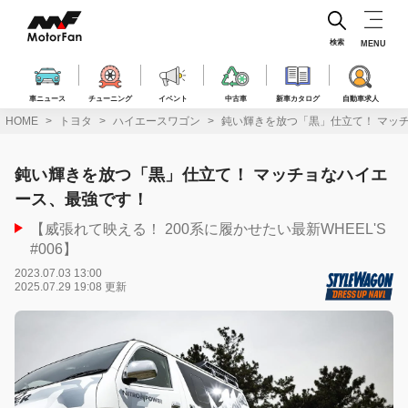
コ
ン
テ
検索
MENU
ン
ツ
へ
車ニュース
チューニング
イベント
中古車
新車カタログ
自動車求人
ス
HOME
トヨタ
ハイエースワゴン
鈍い輝きを放つ「黒」仕立て！ マッ
キ
ッ
プ
鈍い輝きを放つ「黒」仕立て！ マッチョなハイエ
ース、最強です！
【威張れて映える！ 200系に履かせたい最新WHEEL'S
#006】
2023.07.03 13:00
2025.07.29 19:08 更新