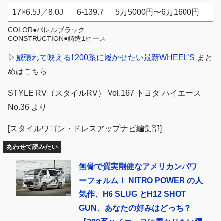
17×6.5J／8.0J
6-139.7
5万5000円〜6万1600円
COLOR●バレルブラック
CONSTRUCTION●鋳造1ピース
▷
威張れて映える! 200系に履かせたい最新WHEEL’S
まと
めはこちら
STYLE RV（スタイルRV） Vol.167 トヨタ ハイエース
No.36 より
[スタイルワゴン・ドレスアップナビ編集部]
あわせて読みたい
無骨で質実剛健なアメリカンパワ
ーフォルム！ NITRO POWER の人
気作、H6 SLUG とH12 SHOT
GUN、あなたの好みはどっち？