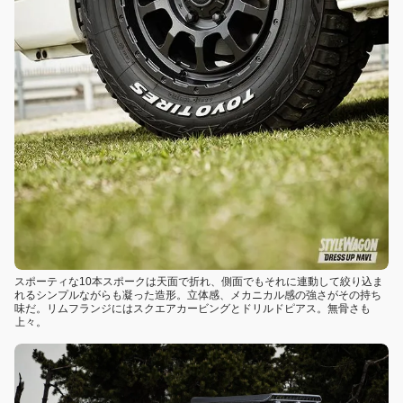
スポーティな10本スポークは天面で折れ、側面でもそれに連動して絞り込ま
れるシンプルながらも凝った造形。立体感、メカニカル感の強さがその持ち
味だ。リムフランジにはスクエアカービングとドリルドピアス。無骨さも
上々。