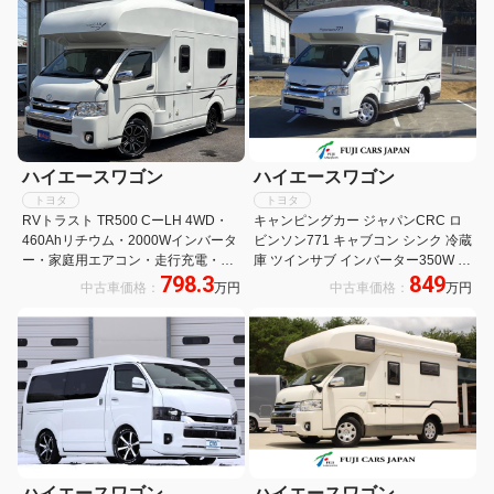
ハイエースワゴン
ハイエースワゴン
トヨタ
トヨタ
RVトラスト TR500 CーLH 4WD・
キャンピングカー ジャパンCRC ロ
460Ahリチウム・2000Wインバータ
ビンソン771 キャブコン シンク 冷蔵
ー・家庭用エアコン・走行充電・外
庫 ツインサブ インバーター350W べ
798.3
849
部充電・シンク・レンジ・45L冷蔵
バスト製FFヒーター 液晶テレビ マ
中古車価格：
万円
中古車価格：
万円
庫・後席TV・FFヒーター・遮光スク
ックスファン ナビ バックカメラ
リーン・マルチルーム・フルセグナ
ETC 常時モニター サイドオーニング
ビ・デジタルミラー
地デジチューナー
ハイエースワゴン
ハイエースワゴン