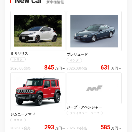
New Car
新車種情報
ＧＲヤリス
プレリュード
トヨタ
ホンダ
845
631
2026.08発売
万円
～
2026.08発売
万円
～
ジープ・アベンジャー
クライスラー・ジープ
ジムニーノマド
スズキ
293
585
2026.07発売
万円
～
2026.06発売
万円
～