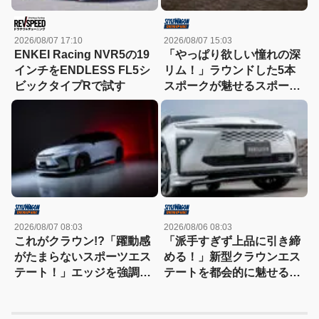
2026/08/07 17:10
2026/08/07 15:03
ENKEI Racing NVR5の19
「やっぱり欲しい憧れの深
インチをENDLESS FL5シ
リム！」ラウンドした5本
ビックタイプRで試す
スポークが魅せるスポーツ
コンケイブを履いてみた
い！
2026/08/07 08:03
2026/08/06 08:03
これがクラウン!?「躍動感
「派手すぎず上品に引き締
がたまらないスポーツエス
める！」新型クラウンエス
テート！」エッジを強調し
テートを都会的に魅せる、
たエアロに22インチホイー
モデリスタのディーラーで
ルで武装
買える流麗スタイル