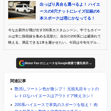
出っぱり具合も選べるよ！ ハイエ
ースの6穴ナットにレイズ伝統の6
本スポークは理にかなってる！
今なお新作が飛び出す200系カスタムシーン。中でもホイー
ルは常に熱視線を集める花形だ。自分の200系には威張れて
映える、満足できる1本を履かせたい。今回は今旬モデルか
ら、王道の人気作までズラリセレクト。絶対に間違いの無い
至高の1本を探し出そう！
→
Motor Fan のニュースをGoogle検索で優先表示
関連記事
艶消しツートン色が激シブ！ 元祖丸目キットの
レトロなハイエースはアウトドア映えヨシ！
200系ハイエースで本気のスポーツを狙え！ 肉