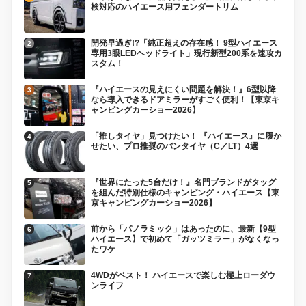
検対応のハイエース用フェンダートリム
開発早過ぎ!?「純正超えの存在感！ 9型ハイエース
専用3眼LEDヘッドライト」現行新型200系を速攻カ
スタム！
『ハイエースの見えにくい問題を解決！』6型以降
なら導入できるドアミラーがすごく便利！【東京キ
ャンピングカーショー2026】
「推しタイヤ」見つけたい！ 『ハイエース』に履か
せたい、プロ推奨のバンタイヤ（C／LT）4選
『世界にたった5台だけ！』名門ブランドがタッグ
を組んだ特別仕様のキャンピング・ハイエース【東
京キャンピングカーショー2026】
前から「パノラミック」はあったのに、最新【9型
ハイエース】で初めて「ガッツミラー」がなくなっ
たワケ
4WDがベスト！ ハイエースで楽しむ極上ローダウ
ンライフ