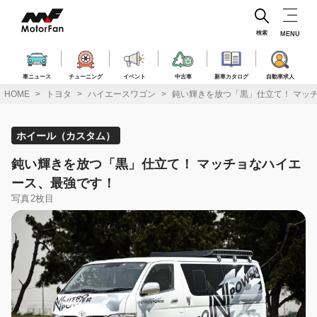
コ
ン
テ
検索
MENU
ン
ツ
へ
車ニュース
チューニング
イベント
中古車
新車カタログ
自動車求人
ス
HOME
トヨタ
ハイエースワゴン
鈍い輝きを放つ「黒」仕立て！ マッ
キ
ッ
プ
ホイール（カスタム）
鈍い輝きを放つ「黒」仕立て！ マッチョなハイエ
ース、最強です！
写真2枚目