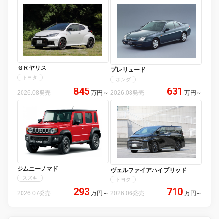
ＧＲヤリス
プレリュード
トヨタ
ホンダ
845
631
2026.08発売
万円
～
2026.08発売
万円
～
ジムニーノマド
ヴェルファイアハイブリッド
スズキ
トヨタ
293
710
2026.07発売
万円
～
2026.06発売
万円
～