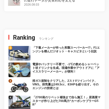
の走行データが災害対応を支える
2026.08.03
Ranking
ランキング
「下着メーカーが作った和製スーパーカー!?」F1エ
ンジンを積んだジオット・キャスピタという伝説
電源やバッテリー不要で、-1℃の飲めるシャーベッ
ト状ドリンクを生成。現場作業やアウトドアに「ア
イススラリーメーカー」が便利！
排ガス規制をクリアした、2ストVツインバイク、
VINS。排気量は249.5cc、83HPを絞り出す。その
エンジンの技術とは
「2700発のリベット補強まで自ら施工！」居酒屋マ
スターが作り上げた700馬力“カーボンケブラーGT-
R”