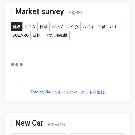
Market survey
市場情報
日経
トヨタ
日産
ホンダ
マツダ
スズキ
三菱
いすゞ
SUBARU
日野
ヤマハ発動機
TradingViewですべてのマーケットを追跡
New Car
新車種情報