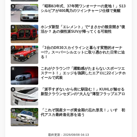
「昭和63年式、37年間ワンオーナーの意地！」S13
シルビアが400馬力のツインチャージ仕様で覚醒
ホンダ新型「エレメント」で“まさかの観音開き”復
活か？ あの個性派SUVが帰ってくる可能性
「3台のDR30スカイラインと暮らす変態的オーナ
ー!?」スーパーシルエットに取り憑かれた日常に迫
る！
これがクラウン!?「躍動感がたまらないスポーツエ
ステート！」エッジを強調したエアロに22インチホ
イールで武装
「派手すぎないから街に馴染む！」KUHLが魅せる
新型クラウンセダンの“大人な”薄型フラップエアロ
「これぞ国産ターボ黄金期の忘れ形見！」いすゞ初
代アスカ最終進化形を追う
最終更新：2026/08/08 04:13