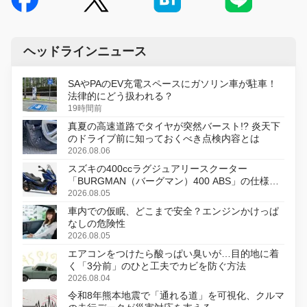
ヘッドラインニュース
SAやPAのEV充電スペースにガソリン車が駐車！
法律的にどう扱われる？
19時間前
真夏の高速道路でタイヤが突然バースト!? 炎天下
のドライブ前に知っておくべき点検内容とは
2026.08.06
スズキの400ccラグジュアリースクーター
「BURGMAN（バーグマン）400 ABS」の仕様を
変更し、8月18日に発売
2026.08.05
車内での仮眠、どこまで安全？エンジンかけっぱ
なしの危険性
2026.08.05
エアコンをつけたら酸っぱい臭いが…目的地に着
く「3分前」のひと工夫でカビを防ぐ方法
2026.08.04
令和8年熊本地震で「通れる道」を可視化、クルマ